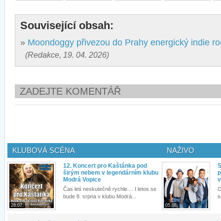
Související obsah:
»
Moondoggy přivezou do Prahy energický indie ro
(Redakce, 19. 04. 2026)
ZADEJTE KOMENTÁŘ
KLUBOVÁ SCÉNA
NAŽIVO
12. Koncert pro Kaštánka pod
S
širým nebem v legendárním klubu
p
Modrá Vopice
v
Čas letí neskutečně rychle.... I letos se
O
bude 8. srpna v klubu Modrá...
s
28.07.
05.08.