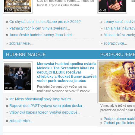
Čas letí neskutečně rychle.... I letos se
ka
bude 8. srpna v klubu Modrá...
28.07.
04.08.
»
Co chystá label Indies Scope pro rok 2026?
»
Lenny se už nedrží
»
Patnáctý ročník cen Vinyla zveřejnil...
»
Tanja hlásí návrat v
»
Ikona české hudební scény Jana Uriel...
»
Michal Hrůza zachyc
»
zobrazit více...
»
zobrazit více...
HUDEBNÍ NADĚJE
PODPORUJEME
Moravská hudební spodina ovládla
Melodku. The Scrambles lákali na
debut, CHLEB!K rozdával
chlebíčky a Rocket Bunny uzavřeli
večer punkrockovou jistotou
Poslední červencový večer se na
03.08.
brněnské Melodce setkaly tři kapely...
»
Mr. Moss představují nový singl Weird...
»
Rapové duo PAST vydává svou pátou desku...
Víme, jak je těžké pro
prorazit do médií a tím
»
Vršovická kapela tojeon vydává debutové...
»
Podporujeme nadě
»
zobrazit více...
»
Zadání profilu inter