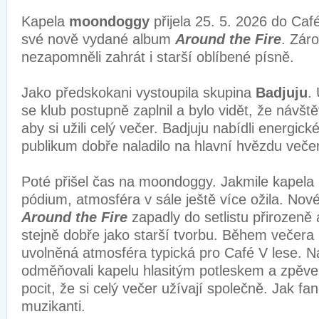
Kapela
moondoggy
přijela 25. 5. 2026 do Café
své nově vydané album
Around the Fire
. Záro
nezapomněli zahrát i starší oblíbené písně.
Jako předskokani vystoupila skupina
Badjuju
.
se klub postupně zaplnil a bylo vidět, že návštěv
aby si užili celý večer. Badjuju nabídli energick
publikum dobře naladilo na hlavní hvězdu več
Poté přišel čas na moondoggy. Jakmile kapela 
pódium, atmosféra v sále ještě více ožila. Nov
Around the Fire
zapadly do setlistu přirozeně a 
stejně dobře jako starší tvorbu. Během večera
uvolněná atmosféra typická pro Café V lese. N
odměňovali kapelu hlasitým potleskem a zpěvem
pocit, že si celý večer užívají společně. Jak fa
muzikanti.