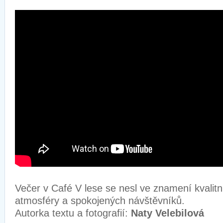
Večer v Café V lese se nesl ve znamení kvalitn
atmosféry a spokojených návštěvníků.
Autorka textu a fotografií:
Naty Velebilová