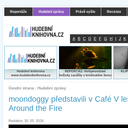
Reportáže
Hudební zprávy
Právě vyšlo
Recenze
A
B
C
D
E
F
G
H
I
J
K
Hudební knihovna
REPORTÁŽ: Hollywoodské
KLIP
www.hudebniknihovna.cz
hvězdy zazářily v brněnském Sonu
Úvodní strana
|
Hudební zprávy
moondoggy představili v Café V l
Around the Fire
Redakce, 30. 05. 2026