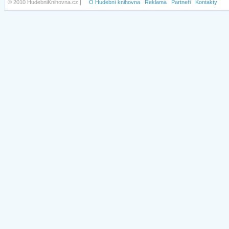
© 2010 HudebniKnihovna.cz |
O Hudební knihovna
Reklama
Partneři
Kontakty