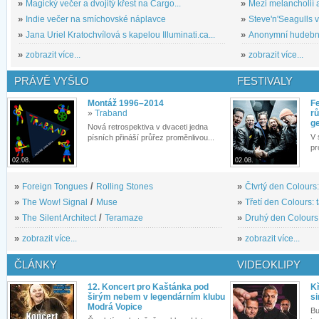
»
Magický večer a dvojitý křest na Cargo...
»
Mezi melancholií a
»
Indie večer na smíchovské náplavce
»
Steve'n'Seagulls v 
»
Jana Uriel Kratochvílová s kapelou Illuminati.ca...
»
Anonymní hudební 
»
zobrazit více...
»
zobrazit více...
PRÁVĚ VYŠLO
FESTIVALY
Montáž 1996–2014
Fe
»
Traband
rů
g
Nová retrospektiva v dvaceti jedna
V 
písních přináší průřez proměnlivou...
pr
02.08.
02.08.
»
Foreign Tongues
/
Rolling Stones
»
Čtvrtý den Colours:
»
The Wow! Signal
/
Muse
»
Třetí den Colours: 
»
The Silent Architect
/
Teramaze
»
Druhý den Colours: 
»
zobrazit více...
»
zobrazit více...
ČLÁNKY
VIDEOKLIPY
12. Koncert pro Kaštánka pod
Kř
širým nebem v legendárním klubu
si
Modrá Vopice
Bu