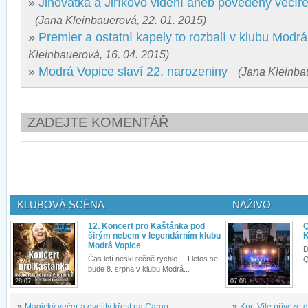
»
Jinovatka a Jiříkovo vidění aneb povedený večír
(Jana Kleinbauerová, 22. 01. 2015)
»
Premier a ostatní kapely to rozbalí v klubu Modr
Kleinbauerová, 16. 04. 2015)
»
Modrá Vopice slaví 22. narozeniny
(Jana Kleinba
ZADEJTE KOMENTÁŘ
KLUBOVÁ SCÉNA
NAŽIVO
12. Koncert pro Kaštánka pod
Q
širým nebem v legendárním klubu
K
Modrá Vopice
D
Čas letí neskutečně rychle.... I letos se
Q
bude 8. srpna v klubu Modrá...
28.07.
07.08.
»
Magický večer a dvojitý křest na Cargo...
»
Kurt Vile přiveze