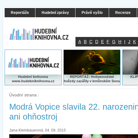
Reportáže
Hudební zprávy
Právě vyšlo
Recenze
A
B
C
D
E
F
G
H
I
J
K
Hudební knihovna
REPORTÁŽ: Hollywoodské
KLIP
www.hudebniknihovna.cz
hvězdy zazářily v brněnském Sonu
Úvodní strana
|
Modrá Vopice slavila 22. narozeni
ani ohňostroj
Jana Kleinbauerová, 04. 09. 2015