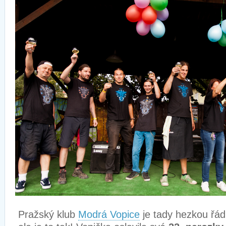
Pražský klub
Modrá Vopice
je tady hezkou řád