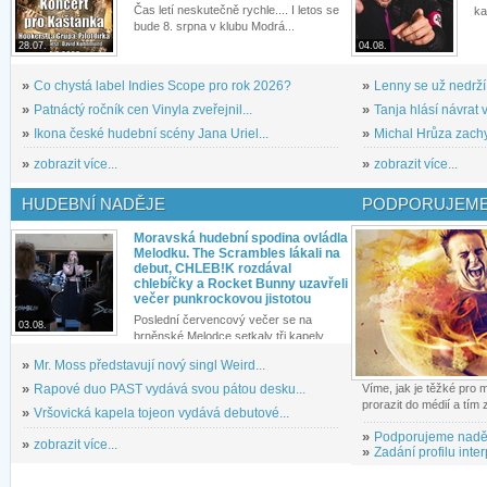
Čas letí neskutečně rychle.... I letos se
ka
bude 8. srpna v klubu Modrá...
28.07.
04.08.
»
Co chystá label Indies Scope pro rok 2026?
»
Lenny se už nedrží
»
Patnáctý ročník cen Vinyla zveřejnil...
»
Tanja hlásí návrat v
»
Ikona české hudební scény Jana Uriel...
»
Michal Hrůza zachyc
»
zobrazit více...
»
zobrazit více...
HUDEBNÍ NADĚJE
PODPORUJEME
Moravská hudební spodina ovládla
Melodku. The Scrambles lákali na
debut, CHLEB!K rozdával
chlebíčky a Rocket Bunny uzavřeli
večer punkrockovou jistotou
Poslední červencový večer se na
03.08.
brněnské Melodce setkaly tři kapely...
»
Mr. Moss představují nový singl Weird...
»
Rapové duo PAST vydává svou pátou desku...
Víme, jak je těžké pro
prorazit do médií a tím
»
Vršovická kapela tojeon vydává debutové...
»
Podporujeme nadě
»
zobrazit více...
»
Zadání profilu inter