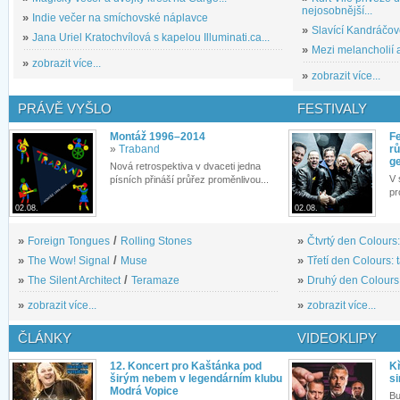
nejosobnější...
»
Indie večer na smíchovské náplavce
»
Slavící Kandráčov
»
Jana Uriel Kratochvílová s kapelou Illuminati.ca...
»
Mezi melancholií a
»
zobrazit více...
»
zobrazit více...
PRÁVĚ VYŠLO
FESTIVALY
Montáž 1996–2014
Fe
»
Traband
rů
g
Nová retrospektiva v dvaceti jedna
V 
písních přináší průřez proměnlivou...
pr
02.08.
02.08.
»
Foreign Tongues
/
Rolling Stones
»
Čtvrtý den Colours:
»
The Wow! Signal
/
Muse
»
Třetí den Colours: 
»
The Silent Architect
/
Teramaze
»
Druhý den Colours: 
»
zobrazit více...
»
zobrazit více...
ČLÁNKY
VIDEOKLIPY
12. Koncert pro Kaštánka pod
Kř
širým nebem v legendárním klubu
si
Modrá Vopice
Bu