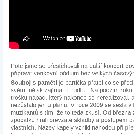
Poté jsme se přestěhovali na další koncert dov
připravit venkovní pódium bez velkých časovýc
Souboj s pamětí
je partička přátel co se před
svém, nějak zajímal o hudbu. Na podzim roku 
trošku nápad, který nakonec se nerealizoval, a
nezůstalo jen u plánů. V roce 2009 se sešla v 
muzikantů s tím, že to teda zkusí. Od března z
zpočátku hráli převzaté skladby a postupem ča
vlastních. Název kapely vznikl náhodou při pře