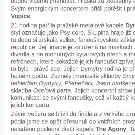
budou vlastně jmenovat. Hláška ze zkušebny a
Svým energickým koncertem přišli potěšit i p
Vopice
.
21.hodina patřila pražské
metalové kapele
Dy
styl označuje jako Psy-core.
Skupina hraje již
tu dobu si získala velkou fanouškovskou zákla
republice. Její image je založená na maskách 
divadla a na mohutných kytarových rifech a m
refrénech, které pokaždé jejich fanoušci zpíva
to bylo i právě zde. Jejich
Dymytry rodina je př
hojném počtu.
Zazněly jmenovitě skladby
Smys
nehledám,Dymytry, Plameňáci, Jsem nadšene
skladba
Ocelová parta
. Jejich koncertní show 
komunikaci se svými fanoušky, což ví každý k
jejich koncertu.
Závěr večera se blížil do finále a z velkého p
pódia jsme se opět přesunuli do vnitřních pros
naladěno poslední dívčí kapela
The
Agony
. T