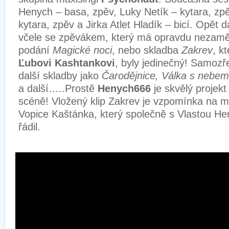
Henych – basa, zpěv, Luky Netík – kytara, zpě
kytara, zpěv a Jirka Atlet Hladík – bicí. Opět 
včele se zpěvákem, který má opravdu nezaměn
podání
Magické noci
, nebo skladba
Zakrev
, k
Ľubovi Kashtankovi
, byly jedinečný! Samozř
další skladby jako
Čarodějnice, Válka s nebem
a další…..Prostě
Henych666
je skvělý projek
scéně! Vložený klip Zakrev je vzpomínka na m
Vopice Kaštánka, který společně s Vlastou He
řádil.