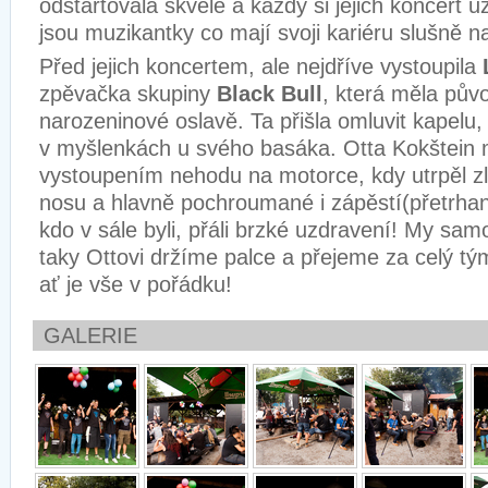
odstartovala skvěle a každý si jejich koncert už
jsou muzikantky co mají svoji kariéru slušně 
Před jejich koncertem, ale nejdříve vystoupila
zpěvačka skupiny
Black Bull
, která měla pův
narozeninové oslavě. Ta přišla omluvit kapelu, 
v myšlenkách u svého basáka. Otta Kokštein 
vystoupením nehodu na motorce, kdy utrpěl z
nosu a hlavně pochroumané i zápěstí(přetrha
kdo v sále byli, přáli brzké uzdravení! My sa
taky Ottovi držíme palce a přejeme za celý t
ať je vše v pořádku!
GALERIE