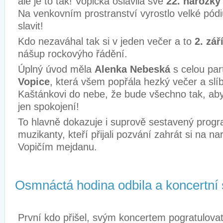
ale je to tak! Vopička oslavila své
22. narozky
Na venkovním prostranství vyrostlo velké pód
slavit!
Kdo nezaváhal tak si v jeden večer a to
2. zář
nášup rockovýho řádění.
Úplný úvod měla
Alenka Nebeská
s celou par
Vopice
, která všem popřála hezký večer a slíbi
Kaštánkovi do nebe, že bude všechno tak, aby 
jen spokojení!
To hlavně dokazuje i suprově sestavený progr
muzikanty, kteří přijali pozvání zahrát si na 
Vopičím mejdanu.
Osmnáctá hodina odbila a koncertní
První kdo přišel, svým koncertem pogratulova