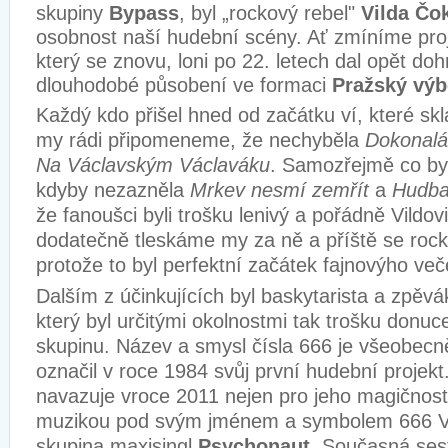
skupiny
Bypass
, byl „rockový rebel"
Vilda Čo
osobnost naší hudební scény. Ať zmíníme pro
který se znovu, loni po 22. letech dal opět d
dlouhodobé působení ve formaci
Pražský výb
Každý kdo přišel hned od začátku ví, které skl
my rádi připomeneme, že nechyběla
Dokonalá
Na Václavským Václaváku
. Samozřejmě co by
kdyby nezazněla
Mrkev nesmí zemřít
a
Hudba
že fanoušci byli trošku lenivý a pořádně Vildovi
dodatečně tleskáme my za ně a příště se rock
protože to byl perfektní začátek fajnovýho več
Dalším z účinkujících byl baskytarista a zpěv
který byl určitými okolnostmi tak trošku donuc
skupinu. Název a smysl čísla 666 je všeobecn
označil v roce 1984 svůj první hudební projekt
navazuje vroce 2011 nejen pro jeho magičnost
muzikou pod svým jménem a symbolem 666 V 
skupina maxisingl
Psychonaut
. Současná ses