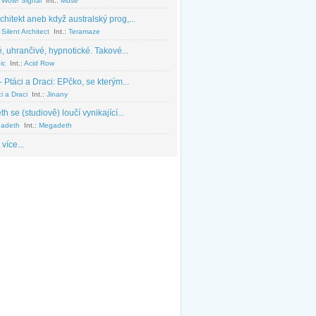
 Wow! Signal
Int.:
Muse
chitekt aneb když australský prog,...
Silent Architect
Int.:
Teramaze
, uhrančivé, hypnotické. Takové...
ic
Int.:
Acid Row
 Ptáci a Draci: EPčko, se kterým...
i a Draci
Int.:
Jinany
 se (studiově) loučí vynikající...
adeth
Int.:
Megadeth
 více...