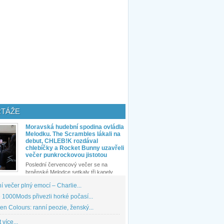
TÁŽE
Moravská hudební spodina ovládla
Melodku. The Scrambles lákali na
debut, CHLEB!K rozdával
chlebíčky a Rocket Bunny uzavřeli
večer punkrockovou jistotou
Poslední červencový večer se na
brněnské Melodce setkaly tři kapely...
 večer plný emocí – Charlie...
1000Mods přivezli horké počasí...
den Colours: ranní peozie, ženský...
 více...