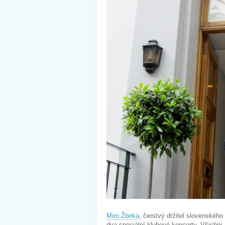
Miro Žbirka
, čerstvý držitel slovenského
dva speciální klubové koncerty. Všichni