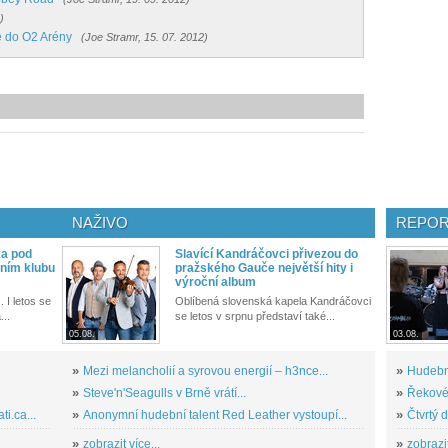
)
e do O2 Arény
(Joe Stramr, 15. 07. 2012)
NAŽIVO
REPOR
ka pod
Slavící Kandráčovci přivezou do
ním klubu
pražského Gauče největší hity i
výroční album
. I letos se
Oblíbená slovenská kapela Kandráčovci
...
se letos v srpnu představí také...
05.08.
03.08.
»
Mezi melancholií a syrovou energií – h3nce...
»
Hudební
»
Steve'n'Seagulls v Brně vrátí...
»
Řekové 
i.ca...
»
Anonymní hudební talent Red Leather vystoupí...
»
Čtvrtý 
»
zobrazit více...
»
zobrazit