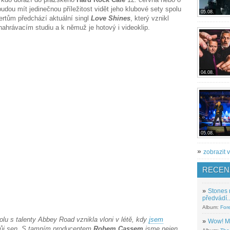
budou mít jedinečnou příležitost vidět jeho klubové sety spolu
05.08.
ertům předchází aktuální singl
Love Shines
, který vznikl
ahrávacím studiu a k němuž je hotový i videoklip.
04.08.
05.08.
»
zobrazit v
RECEN
»
Stones 
předvádí..
Album:
For
lu s talenty Abbey Road vznikla vloni v létě, kdy
jsem
»
Wow! M
 svůj sen. S tamním producentem
Robem Cassem
jsme nejen