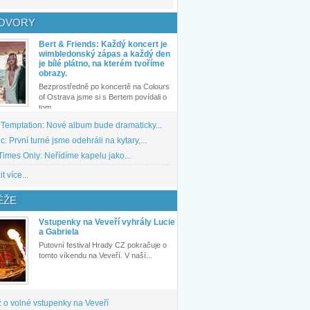
OVORY
Bert & Friends: Každý koncert je
wimbledonský zápas a každý den
je bílé plátno, na kterém tvoříme
obrazy.
Bezprostředně po koncertě na Colours
of Ostrava jsme si s Bertem povídali o
tom,...
 Temptation: Nové album bude dramaticky...
: První turné jsme odehráli na kytary,...
imes Only: Neřídíme kapelu jako...
t více...
ĚŽE
Vstupenky na Veveří vyhrály Lucie
a Gabriela
Putovní festival Hrady CZ pokračuje o
tomto víkendu na Veveří. V naší...
 o volné vstupenky na Veveří