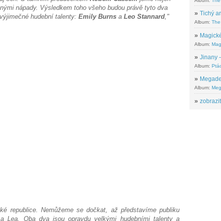
Album:
The
 různými nápady. Výsledkem toho všeho budou právě tyto dva
»
Tichý ar
 výjimečné hudební talenty:
Emily Burns
a
Leo Stannard
,"
Album:
The 
»
Magické
Album:
Mag
»
Jinany –
Album:
Ptác
»
Megadeth
Album:
Meg
»
zobrazit
ké republice. Nemůžeme se dočkat, až představíme publiku
a Lea. Oba dva jsou opravdu velkými hudebními talenty a