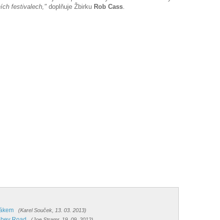
ích festivalech,"
doplňuje Žbirku
Rob Cass
.
ňákem
(Karel Souček, 13. 03. 2013)
Abbey Road
(Joe Stramr, 19. 09. 2012)