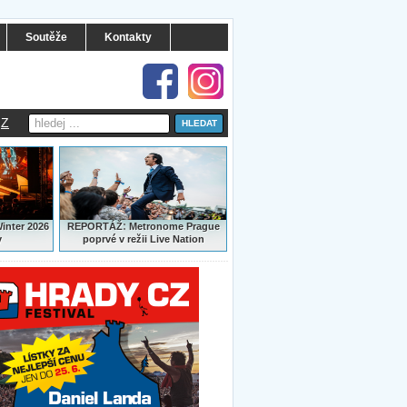
Soutěže
Kontakty
Z
:
Winter 2026
REPORTÁŽ
Metronome Prague
y
poprvé v režii Live Nation