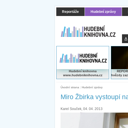
Reportáže
Hudební zprávy
A
Hudební knihovna
REPORT
www.hudebniknihovna.cz
hvězdy zaz
Úvodní strana
|
Hudební zprávy
Miro Žbirka vystoupí n
Karel Souček, 04. 04. 2013