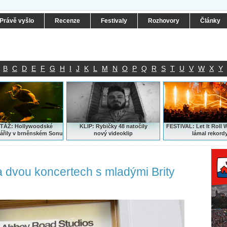
Právě vyšlo
Recenze
Festivaly
Rozhovory
Články
B
C
D
E
F
G
H
I
J
K
L
M
N
O
P
Q
R
S
T
U
V
W
X
Y
ÁŽ: Hollywoodské
KLIP: Rybičky 48 natočily
FESTIVAL:
Let It Roll 
ářily v brněnském Sonu
nový
videoklip
lámal rekord
a dvou koncertech s mladými Brity