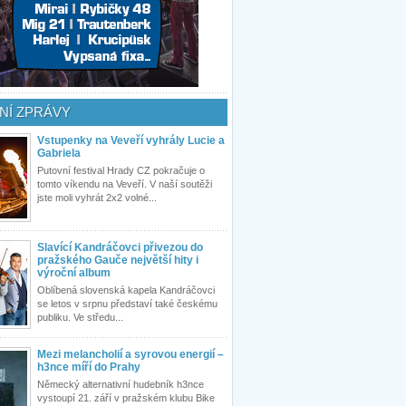
NÍ ZPRÁVY
Vstupenky na Veveří vyhrály Lucie a
Gabriela
Putovní festival Hrady CZ pokračuje o
tomto víkendu na Veveří. V naší soutěži
jste moli vyhrát 2x2 volné...
Slavící Kandráčovci přivezou do
pražského Gauče největší hity i
výroční album
Oblíbená slovenská kapela Kandráčovci
se letos v srpnu představí také českému
publiku. Ve středu...
Mezi melancholií a syrovou energií –
h3nce míří do Prahy
Německý alternativní hudebník h3nce
vystoupí 21. září v pražském klubu Bike