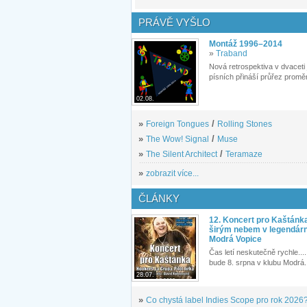
PRÁVĚ VYŠLO
Montáž 1996–2014
»
Traband
Nová retrospektiva v dvaceti
písních přináší průřez proměn
02.08.
»
Foreign Tongues
/
Rolling Stones
»
The Wow! Signal
/
Muse
»
The Silent Architect
/
Teramaze
»
zobrazit více...
ČLÁNKY
12. Koncert pro Kaštánk
širým nebem v legendár
Modrá Vopice
Čas letí neskutečně rychle.... 
bude 8. srpna v klubu Modrá.
28.07.
»
Co chystá label Indies Scope pro rok 2026