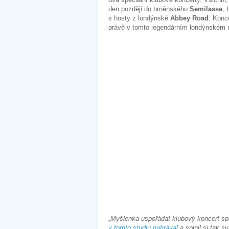
den později do brněnského
Semilassa
, 
s hosty z londýnské
Abbey Road
. Konc
právě v tomto legendárním londýnském n
„
Myšlenka uspořádat klubový koncert spo
v tomto studiu nahrával
a splnil si tak