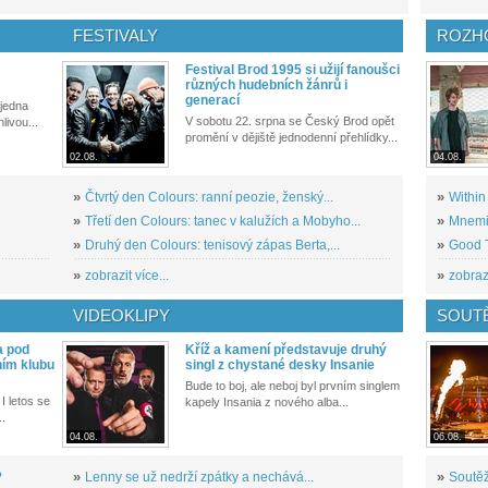
FESTIVALY
ROZH
Festival Brod 1995 si užijí fanoušci
různých hudebních žánrů i
generací
 jedna
V sobotu 22. srpna se Český Brod opět
livou...
promění v dějiště jednodenní přehlídky...
02.08.
04.08.
»
Čtvrtý den Colours: ranní peozie, ženský...
»
Within
»
Třetí den Colours: tanec v kalužích a Mobyho...
»
Mnemic
»
Druhý den Colours: tenisový zápas Berta,...
»
Good T
»
zobrazit více...
»
zobrazi
VIDEOKLIPY
SOUT
a pod
Kříž a kamení představuje druhý
ním klubu
singl z chystané desky Insanie
Bude to boj, ale neboj byl prvním singlem
I letos se
kapely Insania z nového alba...
..
04.08.
06.08.
?
»
Lenny se už nedrží zpátky a nechává...
»
Soutěž