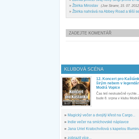
»
Žbirka Miroslav
(Joe Stramr, 15. 07. 2012
»
Žbirka nahrává na Abbey Road a těší s
ZADEJTE KOMENTÁŘ
KLUBOVÁ SCÉNA
12. Koncert pro Kaštán
širým nebem v legendár
Modrá Vopice
Čas letí neskutečně rychle...
bude 8. srpna v klubu Modrá
28.07.
»
Magický večer a dvojitý křest na Cargo...
»
Indie večer na smíchovské náplavce
»
Jana Uriel Kratochvílová s kapelou Illuminat
»
zobrazit více...