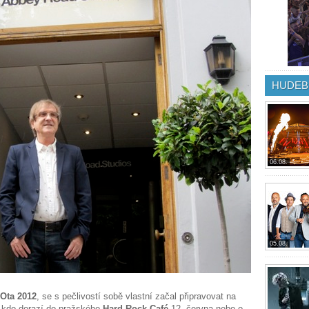
HUDEB
06.08.
05.08.
Ota 2012
, se s pečlivostí sobě vlastní začal připravovat na
, kdo dorazí do pražského
Hard Rock Café
12. června nebo o