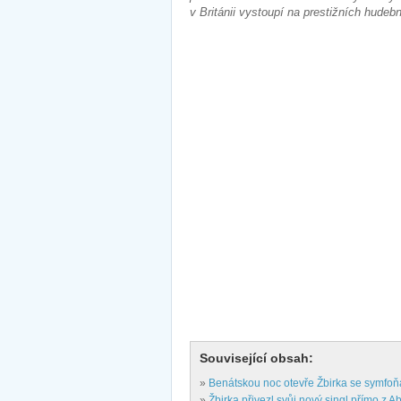
v Británii vystoupí na prestižních hudebn
Související obsah:
»
Benátskou noc otevře Žbirka se symfo
»
Žbirka přivezl svůj nový singl přímo z 