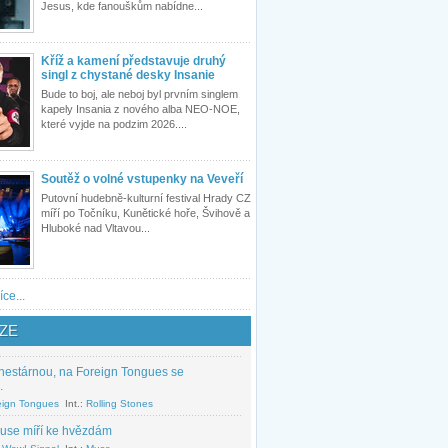
Jesus, kde fanouškům nabídne...
Kříž a kamení představuje druhý
singl z chystané desky Insanie
Bude to boj, ale neboj byl prvním singlem
kapely Insania z nového alba NEO-NOE,
které vyjde na podzim 2026....
Soutěž o volné vstupenky na Veveří
Putovní hudebně-kulturní festival Hrady CZ
míří po Točníku, Kunětické hoře, Švihově a
Hluboké nad Vltavou...
íce...
ZE
nestárnou, na Foreign Tongues se
.
eign Tongues
Int.:
Rolling Stones
use míří ke hvězdám