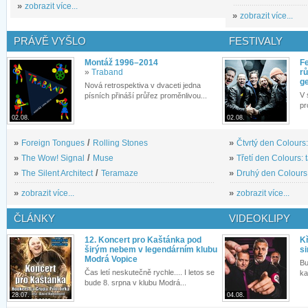
»
zobrazit více...
»
zobrazit více...
PRÁVĚ VYŠLO
FESTIVALY
Montáž 1996–2014
Fe
»
Traband
rů
g
Nová retrospektiva v dvaceti jedna
V 
písních přináší průřez proměnlivou...
pr
02.08.
02.08.
»
Foreign Tongues
/
Rolling Stones
»
Čtvrtý den Colours:
»
The Wow! Signal
/
Muse
»
Třetí den Colours: 
»
The Silent Architect
/
Teramaze
»
Druhý den Colours: 
»
zobrazit více...
»
zobrazit více...
ČLÁNKY
VIDEOKLIPY
12. Koncert pro Kaštánka pod
Kř
širým nebem v legendárním klubu
si
Modrá Vopice
Bu
Čas letí neskutečně rychle.... I letos se
ka
bude 8. srpna v klubu Modrá...
28.07.
04.08.