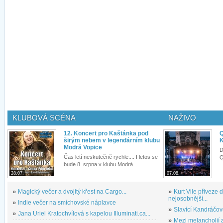
KLUBOVÁ SCÉNA
NAŽIVO
12. Koncert pro Kaštánka pod
Q
širým nebem v legendárním klubu
K
Modrá Vopice
D
Čas letí neskutečně rychle.... I letos se
Q
bude 8. srpna v klubu Modrá...
28.07.
07.08.
»
Magický večer a dvojitý křest na Cargo...
»
Kurt Vile přiveze
nejosobnější...
»
Indie večer na smíchovské náplavce
»
Slavící Kandráčov
»
Jana Uriel Kratochvílová s kapelou Illuminati.ca...
»
Mezi melancholií a