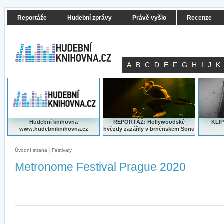
Reportáže
Hudební zprávy
Právě vyšlo
Recenze
A
B
C
D
E
F
G
H
I
J
K
Hudební knihovna
REPORTÁŽ: Hollywoodské
KLIP
www.hudebniknihovna.cz
hvězdy zazářily v brněnském Sonu
Úvodní strana
|
Festivaly
Metronome Festival Prague 2020