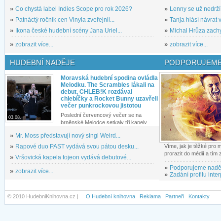
»
Co chystá label Indies Scope pro rok 2026?
»
Lenny se už nedrží
»
Patnáctý ročník cen Vinyla zveřejnil...
»
Tanja hlásí návrat v
»
Ikona české hudební scény Jana Uriel...
»
Michal Hrůza zachyc
»
zobrazit více...
»
zobrazit více...
HUDEBNÍ NADĚJE
PODPORUJEME
Moravská hudební spodina ovládla
Melodku. The Scrambles lákali na
debut, CHLEB!K rozdával
chlebíčky a Rocket Bunny uzavřeli
večer punkrockovou jistotou
Poslední červencový večer se na
03.08.
brněnské Melodce setkaly tři kapely...
»
Mr. Moss představují nový singl Weird...
»
Rapové duo PAST vydává svou pátou desku...
Víme, jak je těžké pro
prorazit do médií a tím
»
Vršovická kapela tojeon vydává debutové...
»
Podporujeme nadě
»
zobrazit více...
»
Zadání profilu inter
© 2010 HudebniKnihovna.cz |
O Hudební knihovna
Reklama
Partneři
Kontakty