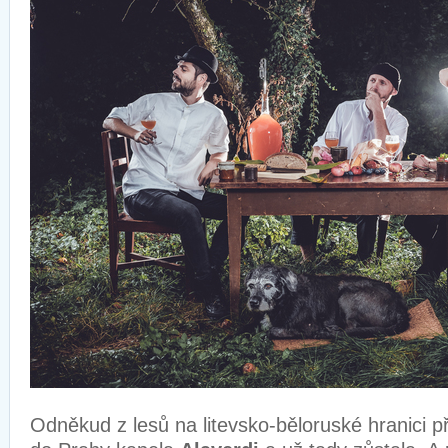
Odněkud z lesů na litevsko-běloruské hranici při