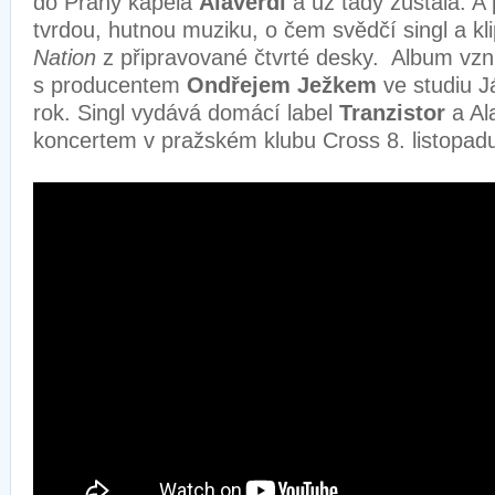
do Prahy kapela
Alaverdi
a už tady zůstala. A 
tvrdou, hutnou muziku, o čem svědčí singl a kl
Nation
z připravované čtvrté desky. Album vzni
s producentem
Ondřejem Ježkem
ve studiu Já
rok. Singl vydává domácí label
Tranzistor
a Ala
koncertem v pražském klubu Cross 8. listo