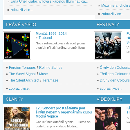
»
Jana Uriel Kratochvílová s kapelou Illuminati.ca...
»
Mezi melancholií a
»
zobrazit více...
»
zobrazit více...
PRÁVĚ VYŠLO
FESTIVALY
Montáž 1996–2014
Fe
»
Traband
rů
g
Nová retrospektiva v dvaceti jedna
V 
písních přináší průřez proměnlivou...
pr
02.08.
02.08.
»
Foreign Tongues
/
Rolling Stones
»
Čtvrtý den Colours:
»
The Wow! Signal
/
Muse
»
Třetí den Colours: 
»
The Silent Architect
/
Teramaze
»
Druhý den Colours: 
»
zobrazit více...
»
zobrazit více...
ČLÁNKY
VIDEOKLIPY
12. Koncert pro Kaštánka pod
Kř
širým nebem v legendárním klubu
si
Modrá Vopice
Bu
Čas letí neskutečně rychle.... I letos se
ka
bude 8. srpna v klubu Modrá...