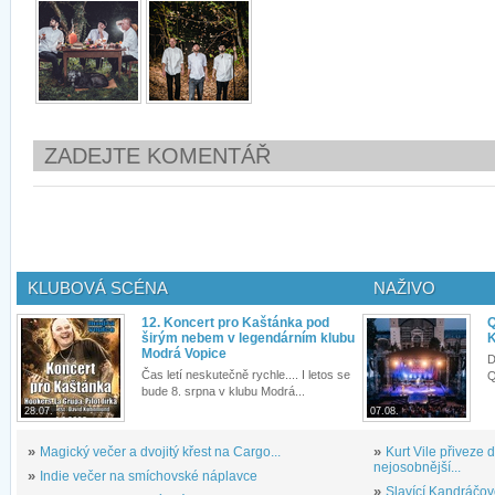
ZADEJTE KOMENTÁŘ
KLUBOVÁ SCÉNA
NAŽIVO
12. Koncert pro Kaštánka pod
Q
širým nebem v legendárním klubu
K
Modrá Vopice
D
Čas letí neskutečně rychle.... I letos se
Q
bude 8. srpna v klubu Modrá...
28.07.
07.08.
»
Magický večer a dvojitý křest na Cargo...
»
Kurt Vile přiveze
nejosobnější...
»
Indie večer na smíchovské náplavce
»
Slavící Kandráčov