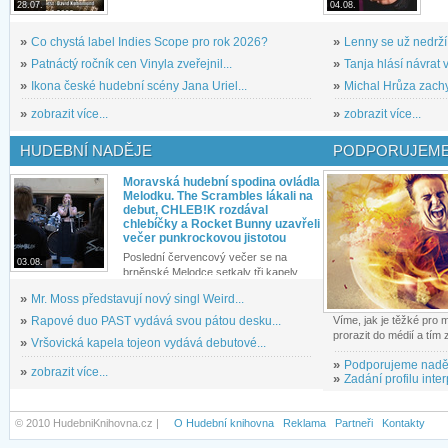
28.07.
04.08.
»
Co chystá label Indies Scope pro rok 2026?
»
Lenny se už nedrží
»
Patnáctý ročník cen Vinyla zveřejnil...
»
Tanja hlásí návrat v
»
Ikona české hudební scény Jana Uriel...
»
Michal Hrůza zachyc
»
zobrazit více...
»
zobrazit více...
HUDEBNÍ NADĚJE
PODPORUJEME
Moravská hudební spodina ovládla
Melodku. The Scrambles lákali na
debut, CHLEB!K rozdával
chlebíčky a Rocket Bunny uzavřeli
večer punkrockovou jistotou
Poslední červencový večer se na
03.08.
brněnské Melodce setkaly tři kapely...
»
Mr. Moss představují nový singl Weird...
»
Rapové duo PAST vydává svou pátou desku...
Víme, jak je těžké pro
prorazit do médií a tím
»
Vršovická kapela tojeon vydává debutové...
»
Podporujeme nadě
»
zobrazit více...
»
Zadání profilu inter
© 2010 HudebniKnihovna.cz |
O Hudební knihovna
Reklama
Partneři
Kontakty