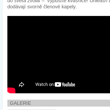
do světa zvolat – ‘Vypusťte kvasnice! Unleash t
dodávají svorně členové kapely.
GALERIE