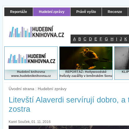
Reportáže
Hudební zprávy
Právě vyšlo
Recenze
A
B
C
D
E
F
G
H
I
J
K
Hudební knihovna
REPORTÁŽ: Hollywoodské
KLIP
www.hudebniknihovna.cz
hvězdy zazářily v brněnském Sonu
Úvodní strana
|
Hudební zprávy
Litevští Alaverdi servírují dobro, a
zostra
Karel Souček, 01. 11. 2016