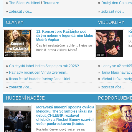
»
The Silent Architect
/
Teramaze
»
Druhý den Colours: 
»
zobrazit více...
»
zobrazit více...
ČLÁNKY
VIDEOKLIPY
12. Koncert pro Kaštánka pod
Kř
širým nebem v legendárním klubu
si
Modrá Vopice
Bu
Čas letí neskutečně rychle.... I letos se
ka
bude 8. srpna v klubu Modrá...
28.07.
04.08.
»
Co chystá label Indies Scope pro rok 2026?
»
Lenny se už nedrží
»
Patnáctý ročník cen Vinyla zveřejnil...
»
Tanja hlásí návrat v
»
Ikona české hudební scény Jana Uriel...
»
Michal Hrůza zachyc
»
zobrazit více...
»
zobrazit více...
HUDEBNÍ NADĚJE
PODPORUJEME
Moravská hudební spodina ovládla
Melodku. The Scrambles lákali na
debut, CHLEB!K rozdával
chlebíčky a Rocket Bunny uzavřeli
večer punkrockovou jistotou
Poslední červencový večer se na
03.08.