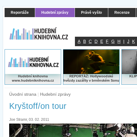
Reportáže
Hudební zprávy
Právě vyšlo
Recenze
A
B
C
D
E
F
G
H
I
J
K
Hudební knihovna
REPORTÁŽ: Hollywoodské
KLIP
www.hudebniknihovna.cz
hvězdy zazářily v brněnském Sonu
Úvodní strana
|
Hudební zprávy
Kryštoff/on tour
Joe Stramr, 03. 02. 2011