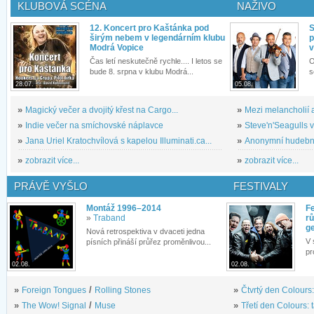
KLUBOVÁ SCÉNA
NAŽIVO
12. Koncert pro Kaštánka pod
S
širým nebem v legendárním klubu
p
Modrá Vopice
v
Čas letí neskutečně rychle.... I letos se
O
bude 8. srpna v klubu Modrá...
s
28.07.
05.08.
»
Magický večer a dvojitý křest na Cargo...
»
Mezi melancholií a
»
Indie večer na smíchovské náplavce
»
Steve'n'Seagulls v 
»
Jana Uriel Kratochvílová s kapelou Illuminati.ca...
»
Anonymní hudební 
»
zobrazit více...
»
zobrazit více...
PRÁVĚ VYŠLO
FESTIVALY
Montáž 1996–2014
Fe
»
Traband
rů
g
Nová retrospektiva v dvaceti jedna
V 
písních přináší průřez proměnlivou...
pr
02.08.
02.08.
»
Foreign Tongues
/
Rolling Stones
»
Čtvrtý den Colours:
»
The Wow! Signal
/
Muse
»
Třetí den Colours: 