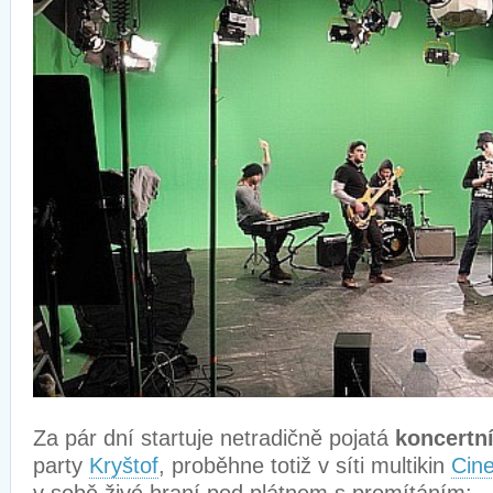
Za pár dní startuje netradičně pojatá
koncertn
party
Kryštof
, proběhne totiž v síti multikin
Cin