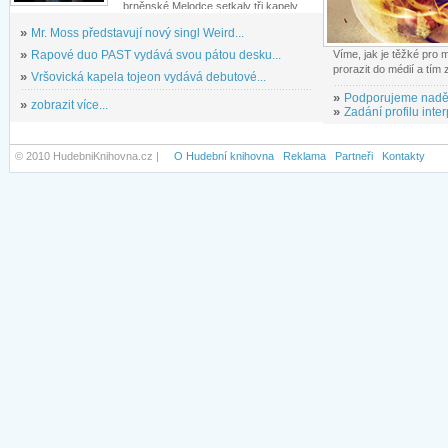
brněnské Melodce setkaly tři kapely...
»
Mr. Moss představují nový singl Weird...
»
Rapové duo PAST vydává svou pátou desku...
Víme, jak je těžké pro
prorazit do médií a tím
»
Vršovická kapela tojeon vydává debutové...
»
Podporujeme nadě
»
zobrazit více...
»
Zadání profilu inter
© 2010 HudebniKnihovna.cz |
O Hudební knihovna
Reklama
Partneři
Kontakty