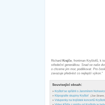
Richard
Krajčo
, frontman Kryštofů, k t
středeční generálkou. Snad se naše dv
o chceme jim moc poděkovat. Pro česko
zavazuje předvést co nejlepší výkon
."
Související obsah:
»
Kryštof se spřáhli s Jaromírem Nohavic
»
Klipografie skupiny Kryštof
(Joe Stramr,
»
Vstupenky na trojlístek koncertů Kryšto
»
Video Křídla z mýdla od Kryštofa je tady