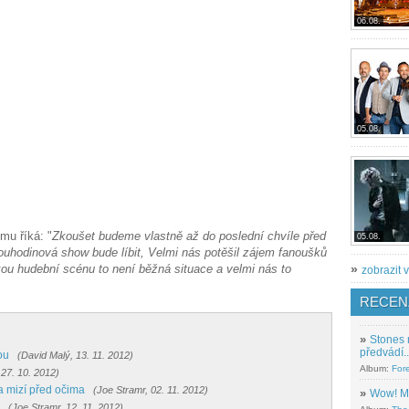
06.08.
05.08.
omu říká: "
Zkoušet budeme vlastně až do poslední chvíle před
05.08.
ouhodinová show bude líbit, Velmi nás potěšil zájem fanoušků
u hudební scénu to není běžná situace a velmi nás to
»
zobrazit v
RECEN
»
Stones 
předvádí..
ou
(David Malý, 13. 11. 2012)
Album:
For
 27. 10. 2012)
fa mizí před očima
(Joe Stramr, 02. 11. 2012)
»
Wow! M
(Joe Stramr, 12. 11. 2012)