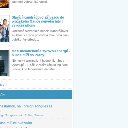
jste moli vyhrát 2x2 volné...
Slavící Kandráčovci přivezou do
pražského Gauče největší hity i
výroční album
Oblíbená slovenská kapela Kandráčovci
se letos v srpnu představí také českému
publiku. Ve středu...
Mezi melancholií a syrovou energií –
h3nce míří do Prahy
Německý alternativní hudebník h3nce
vystoupí 21. září v pražském klubu Bike
Jesus, kde fanouškům nabídne...
íce...
ZE
nestárnou, na Foreign Tongues se
.
eign Tongues
Int.:
Rolling Stones
use míří ke hvězdám