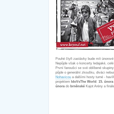
Pouhé čtyři zastávky bude mít únorov
Nepůjde však o koncerty ledajaké, celé
První fanoušci se své oblíbené skupiny
půjde o generální zkoušku, diváci neb
Nohavicou
a dalšími hosty turné - hav
projektem
IdoVsThe World
.
15. února
února
do
brněnské
Kajot Arény a finá