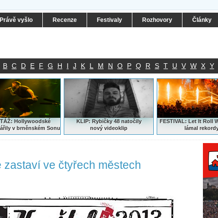
Právě vyšlo
Recenze
Festivaly
Rozhovory
Články
B
C
D
E
F
G
H
I
J
K
L
M
N
O
P
Q
R
S
T
U
V
W
X
Y
ÁŽ: Hollywoodské
KLIP: Rybičky 48 natočily
FESTIVAL:
Let It Roll 
ářily v brněnském Sonu
nový
videoklip
lámal rekord
é zastaví ve čtyřech městech