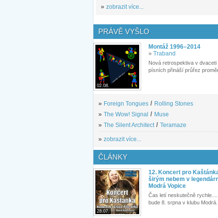
»
zobrazit více...
PRÁVĚ VYŠLO
Montáž 1996–2014
»
Traband
Nová retrospektiva v dvaceti
písních přináší průřez proměn
02.08.
»
Foreign Tongues
/
Rolling Stones
»
The Wow! Signal
/
Muse
»
The Silent Architect
/
Teramaze
»
zobrazit více...
ČLÁNKY
12. Koncert pro Kaštánk
širým nebem v legendár
Modrá Vopice
Čas letí neskutečně rychle.... 
bude 8. srpna v klubu Modrá.
28.07.