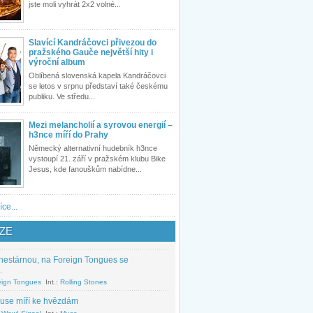
jste moli vyhrát 2x2 volné...
Slavící Kandráčovci přivezou do
pražského Gauče největší hity i
výroční album
Oblíbená slovenská kapela Kandráčovci
se letos v srpnu představí také českému
publiku. Ve středu...
Mezi melancholií a syrovou energií –
h3nce míří do Prahy
Německý alternativní hudebník h3nce
vystoupí 21. září v pražském klubu Bike
Jesus, kde fanouškům nabídne...
íce...
ZE
nestárnou, na Foreign Tongues se
.
eign Tongues
Int.:
Rolling Stones
use míří ke hvězdám