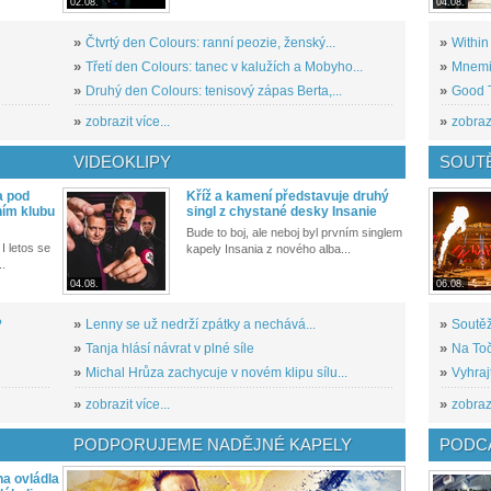
02.08.
04.08.
»
Čtvrtý den Colours: ranní peozie, ženský...
»
Within
»
Třetí den Colours: tanec v kalužích a Mobyho...
»
Mnemic
»
Druhý den Colours: tenisový zápas Berta,...
»
Good T
»
zobrazit více...
»
zobrazi
VIDEOKLIPY
SOUT
a pod
Kříž a kamení představuje druhý
ním klubu
singl z chystané desky Insanie
Bude to boj, ale neboj byl prvním singlem
I letos se
kapely Insania z nového alba...
..
04.08.
06.08.
?
»
Lenny se už nedrží zpátky a nechává...
»
Soutěž
»
Tanja hlásí návrat v plné síle
»
Na Toč
»
Michal Hrůza zachycuje v novém klipu sílu...
»
Vyhraj
»
zobrazit více...
»
zobrazi
PODPORUJEME NADĚJNÉ KAPELY
PODCA
a ovládla