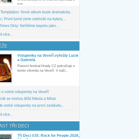
tom,...
 Temptation: Nové album bude dramaticky...
: První turné jsme odehráli na kytary,...
imes Only: Neřídíme kapelu jako...
t více...
ĚŽE
Vstupenky na Veveří vyhrály Lucie
a Gabriela
Putovní festival Hrady CZ pokračuje o
tomto víkendu na Veveří. V naší...
 o volné vstupenky na Veveří
ník se mohou těšit Nikola a Milan
te volné vstupenky na první zastávku...
t více...
ST TŘI DECI
Tři Deci #35: Rock for People 2026,