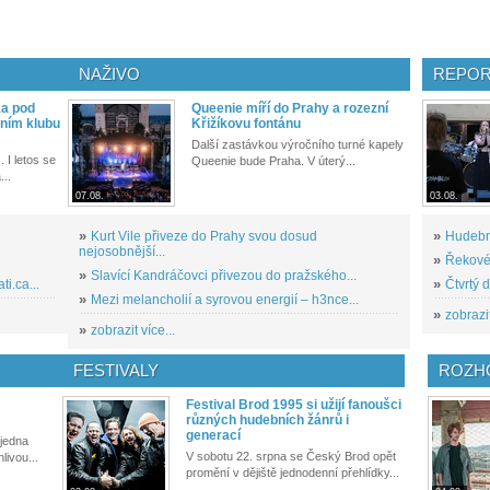
NAŽIVO
REPOR
ka pod
Queenie míří do Prahy a rozezní
ním klubu
Křižíkovu fontánu
Další zastávkou výročního turné kapely
. I letos se
Queenie bude Praha. V úterý...
...
07.08.
03.08.
»
Kurt Vile přiveze do Prahy svou dosud
»
Hudební
nejosobnější...
»
Řekové 
»
Slavící Kandráčovci přivezou do pražského...
i.ca...
»
Čtvrtý 
»
Mezi melancholií a syrovou energií – h3nce...
»
zobrazit
»
zobrazit více...
FESTIVALY
ROZH
Festival Brod 1995 si užijí fanoušci
různých hudebních žánrů i
generací
 jedna
V sobotu 22. srpna se Český Brod opět
livou...
promění v dějiště jednodenní přehlídky...