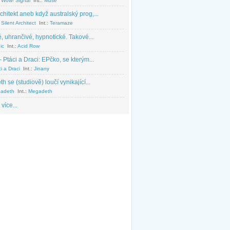
 Wow! Signal
Int.:
Muse
chitekt aneb když australský prog,...
Silent Architect
Int.:
Teramaze
, uhrančivé, hypnotické. Takové...
ic
Int.:
Acid Row
 Ptáci a Draci: EPčko, se kterým...
i a Draci
Int.:
Jinany
 se (studiově) loučí vynikající...
adeth
Int.:
Megadeth
 více...