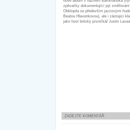
nové album s názvem Baromantika (vyšlo
zpěvačky dokumentující její směřován
Obklopila se především jazzovými hude
Beatou Hlavenkovou), ale i zástupci kl
jako host britský písničkář Justin Lava
ZADEJTE KOMENTÁŘ