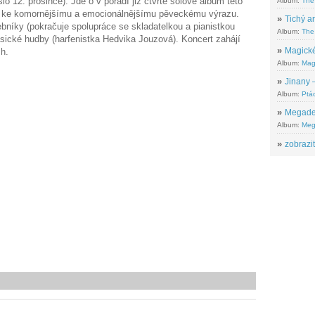
 12. prosince). Jde o v pořadí již čtvrté sólové album této
Album:
The
í ke komornějšímu a emocionálnějšímu pěveckému výrazu.
»
Tichý ar
bníky (pokračuje spolupráce se skladatelkou a pianistkou
Album:
The 
asické hudby (harfenistka Hedvika Jouzová). Koncert zahájí
»
Magické
sh.
Album:
Mag
»
Jinany –
Album:
Ptác
»
Megadeth
Album:
Meg
»
zobrazit