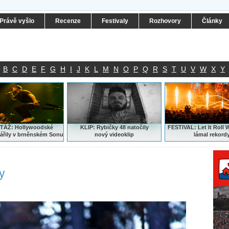
Právě vyšlo
Recenze
Festivaly
Rozhovory
Články
B
C
D
E
F
G
H
I
J
K
L
M
N
O
P
Q
R
S
T
U
V
W
X
Y
ÁŽ: Hollywoodské
KLIP: Rybičky 48 natočily
FESTIVAL:
Let It Roll 
ářily v brněnském Sonu
nový
videoklip
lámal rekord
y