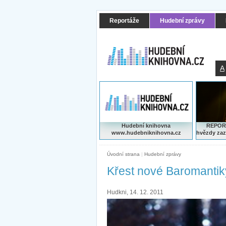
Reportáže
Hudební zprávy
A
Hudební knihovna
REPORT
www.hudebniknihovna.cz
hvězdy zaz
Úvodní strana
|
Hudební zprávy
Křest nové Baromantik
Hudkni, 14. 12. 2011