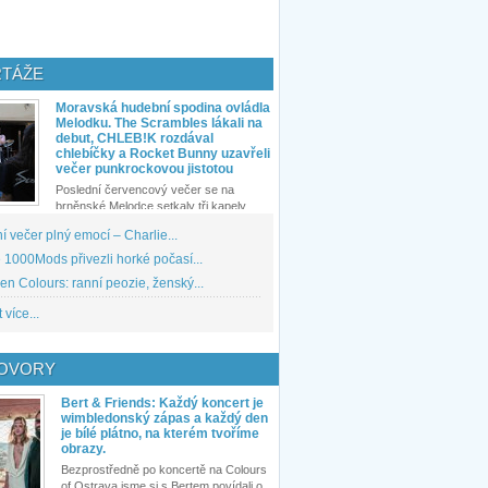
TÁŽE
Moravská hudební spodina ovládla
Melodku. The Scrambles lákali na
debut, CHLEB!K rozdával
chlebíčky a Rocket Bunny uzavřeli
večer punkrockovou jistotou
Poslední červencový večer se na
brněnské Melodce setkaly tři kapely...
 večer plný emocí – Charlie...
1000Mods přivezli horké počasí...
den Colours: ranní peozie, ženský...
 více...
OVORY
Bert & Friends: Každý koncert je
wimbledonský zápas a každý den
je bílé plátno, na kterém tvoříme
obrazy.
Bezprostředně po koncertě na Colours
of Ostrava jsme si s Bertem povídali o