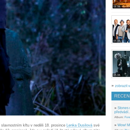
06.08.
05.08.
05.08.
»
zobrazit v
RECEN
»
Stones 
předvádí..
Album:
For
»
Wow! M
 slavnostním křtu v neděli 18. prosince
Lenka Dusilová
své