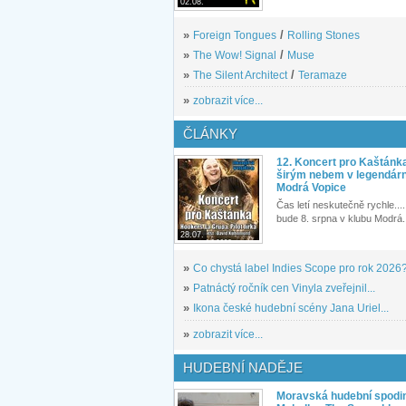
02.08.
»
Foreign Tongues
/
Rolling Stones
»
The Wow! Signal
/
Muse
»
The Silent Architect
/
Teramaze
»
zobrazit více...
ČLÁNKY
12. Koncert pro Kaštánk
širým nebem v legendár
Modrá Vopice
Čas letí neskutečně rychle.... 
bude 8. srpna v klubu Modrá.
28.07.
»
Co chystá label Indies Scope pro rok 2026
»
Patnáctý ročník cen Vinyla zveřejnil...
»
Ikona české hudební scény Jana Uriel...
»
zobrazit více...
HUDEBNÍ NADĚJE
Moravská hudební spodin