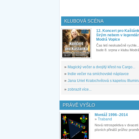
KLUBOVÁ SCÉNA
12. Koncert pro Kaštán
širým nebem v legendár
Modrá Vopice
Čas letí neskutečně rychle...
bude 8. srpna v klubu Modrá
28.07.
»
Magický večer a dvojitý křest na Cargo...
»
Indie večer na smíchovské náplavce
»
Jana Uriel Kratochvílová s kapelou Illuminat
»
zobrazit více...
PRÁVĚ VYŠLO
Montáž 1996–2014
»
Traband
Nová retrospektiva v dvaceti
písních přináší průřez proměn