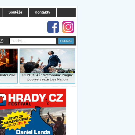
Soutěže
Kontakty
Z
:
Winter 2026
REPORTÁŽ
Metronome Prague
y
poprvé v režii Live Nation