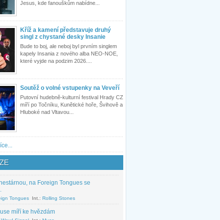
Jesus, kde fanouškům nabídne...
Kříž a kamení představuje druhý
singl z chystané desky Insanie
Bude to boj, ale neboj byl prvním singlem
kapely Insania z nového alba NEO-NOE,
které vyjde na podzim 2026....
Soutěž o volné vstupenky na Veveří
Putovní hudebně-kulturní festival Hrady CZ
míří po Točníku, Kunětické hoře, Švihově a
Hluboké nad Vltavou...
íce...
ZE
nestárnou, na Foreign Tongues se
.
eign Tongues
Int.:
Rolling Stones
use míří ke hvězdám