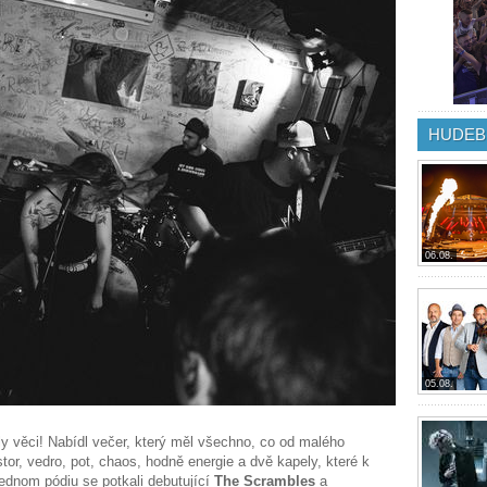
HUDEB
06.08.
05.08.
ly věci! Nabídl večer, který měl všechno, co od malého
or, vedro, pot, chaos, hodně energie a dvě kapely, které k
jednom pódiu se potkali debutující
The Scrambles
a