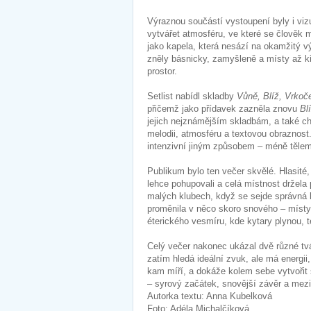
Výraznou součástí vystoupení byly i viz
vytvářet atmosféru, ve které se člověk m
jako kapela, která nesází na okamžitý v
zněly básnicky, zamyšleně a místy až kř
prostor.
Setlist nabídl skladby
Vůně, Blíž, Vrkoče
přičemž jako přídavek zazněla znovu
Bl
jejich nejznámějším skladbám, a také c
melodii, atmosféru a textovou obraznost.
intenzivní jiným způsobem – méně těle
Publikum bylo ten večer skvělé. Hlasité, 
lehce pohupovali a celá místnost držel
malých klubech, když se sejde správná 
proměnila v něco skoro snového – místy
éterického vesmíru, kde kytary plynou, 
Celý večer nakonec ukázal dvě různé tvá
zatím hledá ideální zvuk, ale má energii
kam míří, a dokáže kolem sebe vytvořit
– syrový začátek, snovější závěr a mezi 
Autorka textu: Anna Kubelková
Foto: Adéla Michalčíková