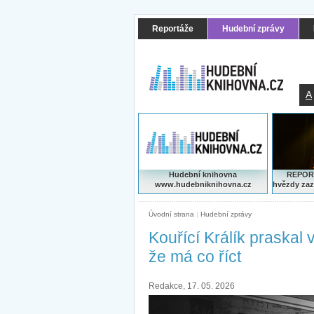
Reportáže
Hudební zprávy
A
Hudební knihovna
REPORT
www.hudebniknihovna.cz
hvězdy zaz
Úvodní strana
|
Hudební zprávy
Kouřící Králík praskal 
že má co říct
Redakce, 17. 05. 2026