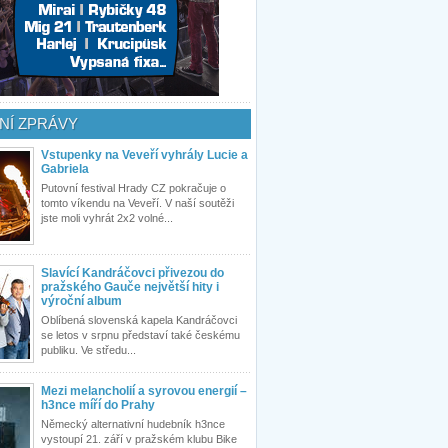
NÍ ZPRÁVY
Vstupenky na Veveří vyhrály Lucie a
Gabriela
Putovní festival Hrady CZ pokračuje o
tomto víkendu na Veveří. V naší soutěži
jste moli vyhrát 2x2 volné...
Slavící Kandráčovci přivezou do
pražského Gauče největší hity i
výroční album
Oblíbená slovenská kapela Kandráčovci
se letos v srpnu představí také českému
publiku. Ve středu...
Mezi melancholií a syrovou energií –
h3nce míří do Prahy
Německý alternativní hudebník h3nce
vystoupí 21. září v pražském klubu Bike