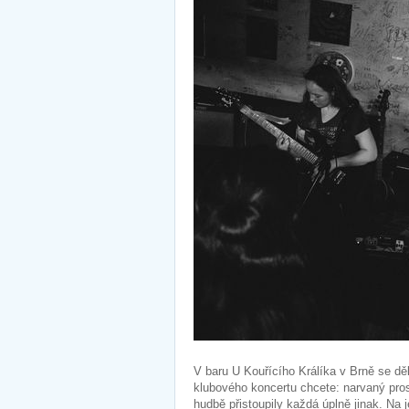
V baru U Kouřícího Králíka v Brně se dě
klubového koncertu chcete: narvaný prost
hudbě přistoupily každá úplně jinak. Na 