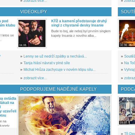
»
zobrazit více...
»
zobrazi
VIDEOKLIPY
SOUT
a pod
Kříž a kamení představuje druhý
ním klubu
singl z chystané desky Insanie
Bude to boj, ale neboj byl prvním singlem
I letos se
kapely Insania z nového alba...
..
04.08.
06.08.
?
»
Lenny se už nedrží zpátky a nechává...
»
Soutěž
»
Tanja hlásí návrat v plné síle
»
Na Toč
»
Michal Hrůza zachycuje v novém klipu sílu...
»
Vyhraj
»
zobrazit více...
»
zobrazi
PODPORUJEME NADĚJNÉ KAPELY
PODCA
a ovládla
ákali na
l
y uzavřeli
otou
e na
19.07.
kapely...
»
Tři De