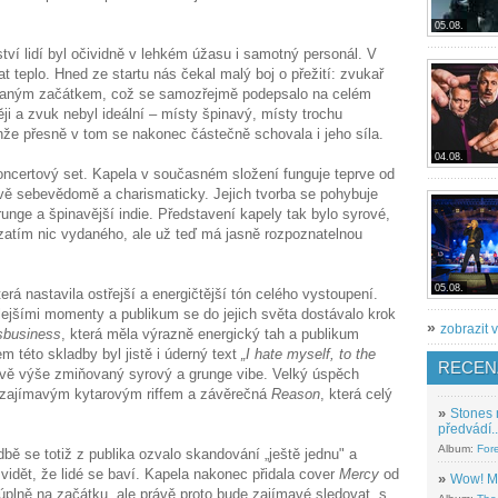
05.08.
tví lidí byl očividně v lehkém úžasu i samotný personál. V
t teplo. Hned ze startu nás čekal malý boj o přežití: zvukař
novaným začátkem, což se samozřejmě podepsalo na celém
i a zvuk nebyl ideální – místy špinavý, místy trochu
nže přesně v tom se nakonec částečně schovala i jeho síla.
04.08.
oncertový set. Kapela v současném složení funguje teprve od
ivě sebevědomě a charismaticky. Jejich tvorba se pohybuje
unge a špinavější indie. Představení kapely tak bylo syrové,
zatím nic vydaného, ale už teď má jasně rozpoznatelnou
05.08.
terá nastavila ostřejší a energičtější tón celého vystoupení.
alejšími momenty a publikum se do jejich světa dostávalo krok
»
zobrazit v
sbusiness
, která měla výrazně energický tah a publikum
 této skladby byl jistě i úderný text
„I hate myself, to the
RECEN
rávě výše zmiňovaný syrový a grunge vibe. Velký úspěch
zajímavým kytarovým riffem a závěrečná
Reason
, která celý
»
Stones 
předvádí..
Album:
For
bě se totiž z publika ozvalo skandování „ještě jednu" a
o vidět, že lidé se baví. Kapela nakonec přidala cover
Mercy
od
»
Wow! M
úplně na začátku, ale právě proto bude zajímavé sledovat, s