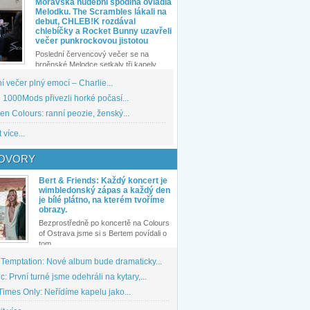
Moravská hudební spodina ovládla
Melodku. The Scrambles lákali na
debut, CHLEB!K rozdával
chlebíčky a Rocket Bunny uzavřeli
večer punkrockovou jistotou
Poslední červencový večer se na
brněnské Melodce setkaly tři kapely...
 večer plný emocí – Charlie...
1000Mods přivezli horké počasí...
den Colours: ranní peozie, ženský...
 více...
OVORY
Bert & Friends: Každý koncert je
wimbledonský zápas a každý den
je bílé plátno, na kterém tvoříme
obrazy.
Bezprostředně po koncertě na Colours
of Ostrava jsme si s Bertem povídali o
tom,...
 Temptation: Nové album bude dramaticky...
: První turné jsme odehráli na kytary,...
imes Only: Neřídíme kapelu jako...