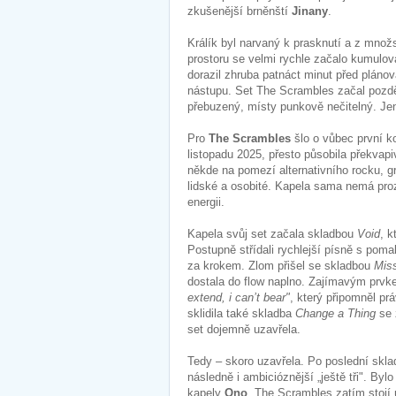
zkušenější brněnští
Jinany
.
Králík byl narvaný k prasknutí a z množs
prostoru se velmi rychle začalo kumulova
dorazil zhruba patnáct minut před plá
nástupu. Set The Scrambles začal pozděj
přebuzený, místy punkově nečitelný. Je
Pro
The Scrambles
šlo o vůbec první k
listopadu 2025, přesto působila překvap
někde na pomezí alternativního rocku, gr
lidské a osobité. Kapela sama nemá pro
energii.
Kapela svůj set začala skladbou
Void
, k
Postupně střídali rychlejší písně s pom
za krokem. Zlom přišel se skladbou
Mis
dostala do flow naplno. Zajímavým prvkem
extend, i can’t bear"
, který připomněl p
sklidila také skladba
Change a Thing
se 
set dojemně uzavřela.
Tedy – skoro uzavřela. Po poslední sklad
následně i ambicióznější „ještě tři". Byl
kapely
Ono
. The Scrambles zatím stojí 