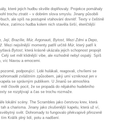
uály, které jejich hudbu skvěle doplňovaly. Projekce pomáhaly
ohl trochu ztratit – v dobrém slova smyslu. Jinany působili
ýbuch, ale spíš na postupné vtahování dovnitř. Texty v češtině
ehce, zatímco hudba kolem nich stavěla širší, éteričtější
, Její, Brazílie, Múr, Argonauti, Bytost, Mezi Zdmi
a
Depo
,
íž
. Mezi nejsilnější momenty patřil určitě
Múr
, který patří k
hytlavá
Bytost
, která krásně ukázala jejich schopnost propojit
 Celý set měl klidnější vibe, ale rozhodně nebyl ospalý. Spíš
m, víc hlavou a emocemi.
pozorné, podporující. Lidé hulákali, reagovali, chvílemi se
a pohromadě zvláštním způsobem, jaký umí vzniknout jen v
kapela se správným publikem. U Jinanů se atmosféra
 měl člověk pocit, že se propadá do nějakého hudebního
texty se rozplývají a čas se trochu rozmaže.
ře lokální scény. The Scrambles jako čerstvou krev, která
, tah a charisma. Jinany jako zkušenější kapelu, která už ví,
 svébytný svět. Dohromady to fungovalo překvapivě přirozeně
tím Králík plný lidí, potu a nadšení.