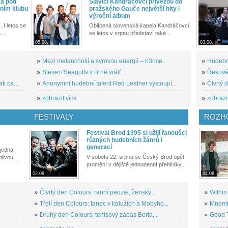
ka pod
Slavící Kandráčovci přivezou do
ním klubu
pražského Gauče největší hity i
výroční album
. I letos se
Oblíbená slovenská kapela Kandráčovci
...
se letos v srpnu představí také...
05.08.
03.08.
»
Mezi melancholií a syrovou energií – h3nce...
»
Hudební
»
Steve'n'Seagulls v Brně vrátí...
»
Řekové 
i.ca...
»
Anonymní hudební talent Red Leather vystoupí...
»
Čtvrtý 
»
zobrazit více...
»
zobrazit
FESTIVALY
ROZH
Festival Brod 1995 si užijí fanoušci
různých hudebních žánrů i
generací
 jedna
V sobotu 22. srpna se Český Brod opět
livou...
promění v dějiště jednodenní přehlídky...
02.08.
04.08.
»
Čtvrtý den Colours: ranní peozie, ženský...
»
Within
»
Třetí den Colours: tanec v kalužích a Mobyho...
»
Mnemic
»
Druhý den Colours: tenisový zápas Berta,...
»
Good T