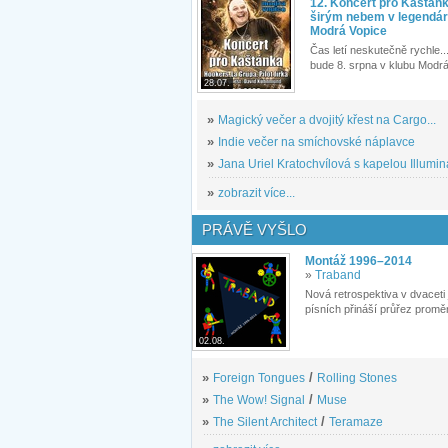
12. Koncert pro Kaštán
širým nebem v legendár
Modrá Vopice
Čas letí neskutečně rychle...
bude 8. srpna v klubu Modrá
28.07.
»
Magický večer a dvojitý křest na Cargo...
»
Indie večer na smíchovské náplavce
»
Jana Uriel Kratochvílová s kapelou Illuminat
»
zobrazit více...
PRÁVĚ VYŠLO
Montáž 1996–2014
»
Traband
Nová retrospektiva v dvaceti
písních přináší průřez proměn
02.08.
»
Foreign Tongues
/
Rolling Stones
»
The Wow! Signal
/
Muse
»
The Silent Architect
/
Teramaze