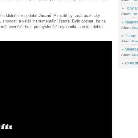
Album:
The
»
Tichý ar
Album:
The 
né zklidnění v podobě
Jinanů
. A rozdíl byl znát prakticky
 snovosti a větší instrumentální jistotě. Bylo poznat, že na
»
Magické
 měl pevnější tvar, promyšlenější dynamiku a velmi dobře
Album:
Mag
»
Jinany –
Album:
Ptác
»
Megadeth
Album:
Meg
»
zobrazit