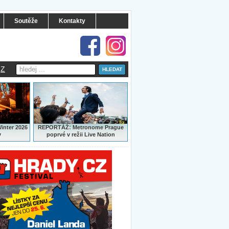
Soutěže
Kontakty
Z
:
Winter 2026
REPORTÁŽ
Metronome Prague
y
poprvé v režii Live Nation