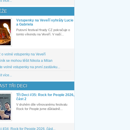
t více...
ĚŽE
Vstupenky na Veveří vyhrály Lucie
a Gabriela
Putovní festival Hrady CZ pokračuje o
tomto víkendu na Veveří. V naší...
 o volné vstupenky na Veveří
ník se mohou těšit Nikola a Milan
te volné vstupenky na první zastávku...
t více...
ST TŘI DECI
Tři Deci #35: Rock for People 2026,
část 2
V druhém díle věnovanému festivalu
Rock for People jsme důkladně...
ci #34: Rock for People 2026, část...