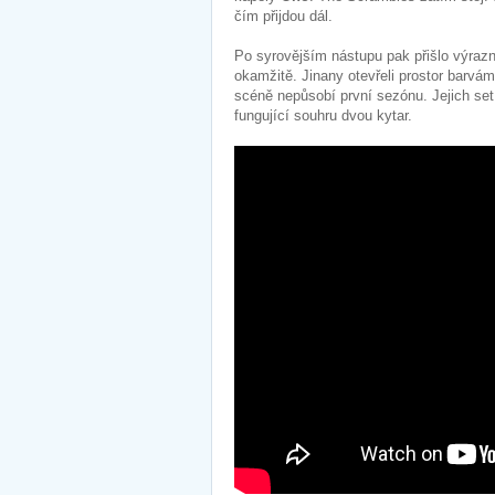
čím přijdou dál.
Po syrovějším nástupu pak přišlo výraz
okamžitě. Jinany otevřeli prostor barvám,
scéně nepůsobí první sezónu. Jejich set
fungující souhru dvou kytar.