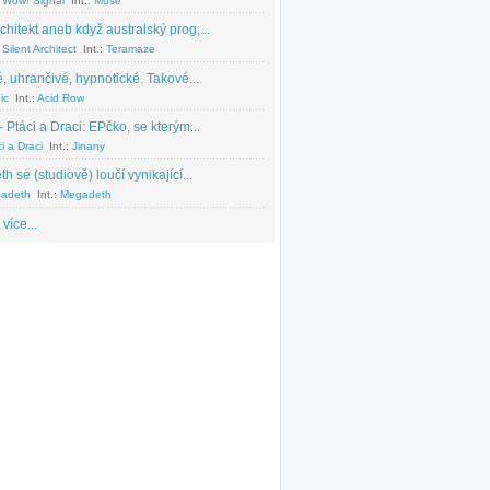
 Wow! Signal
Int.:
Muse
chitekt aneb když australský prog,...
Silent Architect
Int.:
Teramaze
, uhrančivé, hypnotické. Takové...
ic
Int.:
Acid Row
 Ptáci a Draci: EPčko, se kterým...
i a Draci
Int.:
Jinany
 se (studiově) loučí vynikající...
adeth
Int.:
Megadeth
 více...