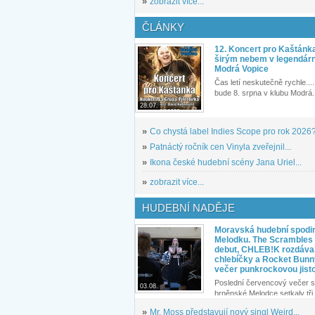
»
zobrazit více...
ČLÁNKY
12. Koncert pro Kaštánk
širým nebem v legendár
Modrá Vopice
Čas letí neskutečně rychle.... 
bude 8. srpna v klubu Modrá.
28.07.
»
Co chystá label Indies Scope pro rok 2026
»
Patnáctý ročník cen Vinyla zveřejnil...
»
Ikona české hudební scény Jana Uriel...
»
zobrazit více...
HUDEBNÍ NADĚJE
Moravská hudební spodin
Melodku. The Scrambles l
debut, CHLEB!K rozdáva
chlebíčky a Rocket Bunn
večer punkrockovou jist
Poslední červencový večer s
03.08.
brněnské Melodce setkaly tři 
»
Mr. Moss představují nový singl Weird...