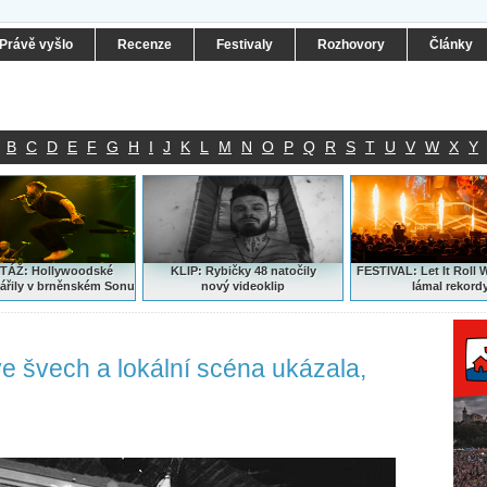
Právě vyšlo
Recenze
Festivaly
Rozhovory
Články
B
C
D
E
F
G
H
I
J
K
L
M
N
O
P
Q
R
S
T
U
V
W
X
Y
ÁŽ: Hollywoodské
KLIP: Rybičky 48 natočily
FESTIVAL:
Let It Roll 
ářily v brněnském Sonu
nový
videoklip
lámal rekord
ve švech a lokální scéna ukázala,