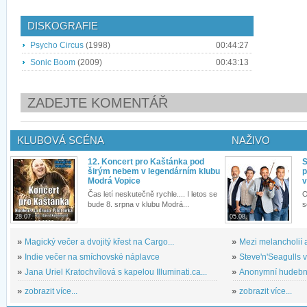
DISKOGRAFIE
Psycho Circus
(1998)
00:44:27
Sonic Boom
(2009)
00:43:13
ZADEJTE KOMENTÁŘ
KLUBOVÁ SCÉNA
NAŽIVO
12. Koncert pro Kaštánka pod
S
širým nebem v legendárním klubu
p
Modrá Vopice
v
Čas letí neskutečně rychle.... I letos se
O
bude 8. srpna v klubu Modrá...
s
28.07.
05.08.
»
Magický večer a dvojitý křest na Cargo...
»
Mezi melancholií a
»
Indie večer na smíchovské náplavce
»
Steve'n'Seagulls v 
»
Jana Uriel Kratochvílová s kapelou Illuminati.ca...
»
Anonymní hudební 
»
zobrazit více...
»
zobrazit více...