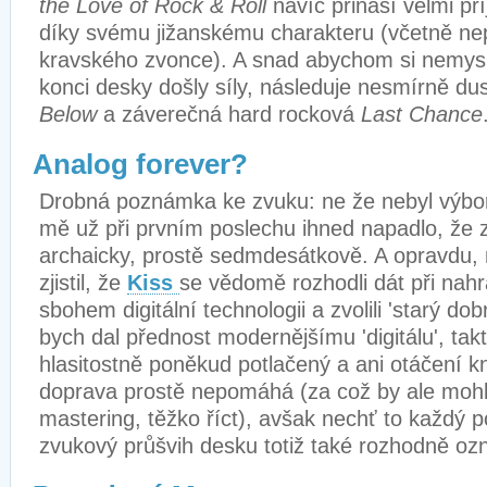
the Love of Rock & Roll
navíc přináší velmi př
díky svému jižanskému charakteru (včetně ne
kravského zvonce). A snad abychom si nemysl
konci desky došly síly, následuje nesmírně d
Below
a záverečná hard rocková
Last Chance
Analog forever?
Drobná poznámka ke zvuku: ne že nebyl výborn
mě už při prvním poslechu ihned napadlo, že z
archaicky, prostě sedmdesátkově. A opravdu,
zjistil, že
Kiss
se vědomě rozhodli dát při nah
sbohem digitální technologii a zvolili
'
starý dobr
bych dal přednost modernějšímu 'digitálu', tak
hlasitostně poněkud potlačený a ani otáčení kno
doprava prostě nepomáhá (za což by ale mohl n
mastering, těžko říct), avšak nechť to každý 
zvukový průšvih desku totiž také rozhodně ozn