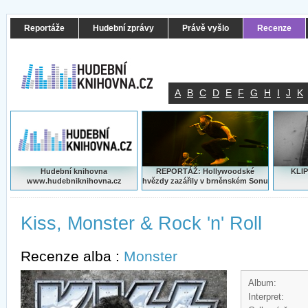
Reportáže
Hudební zprávy
Právě vyšlo
Recenze
A
B
C
D
E
F
G
H
I
J
K
Hudební knihovna
REPORTÁŽ: Hollywoodské
KLIP
www.hudebniknihovna.cz
hvězdy zazářily v brněnském Sonu
Kiss, Monster & Rock 'n' Roll
Recenze alba :
Monster
Album:
Interpret: