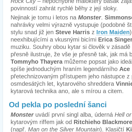
Rock City
– nepochybně málokterý basák zajá
povinností zahrát rychlé běhy z její sloky.
Nejinak je tomu i letos na
Monster
.
Simmons
nahrávky velmi výrazně vystupuje (podobné št
stylu snad již jen
Steve Harris
z
Iron Maiden
neexhibujícími a vkusnými bicími
Erica Singe
muziku. Souhry obou kytar si člověk v zásadě
přesně ilustruje, že vše je přesně tak, jak má 
Tommyho Thayera
můžeme popsat jako ideál
spíše jednoduchým hraním legendárního
Ace 
přetechnizovaným přístupem jeho nástupce z
osmdesátých let, kytarového shreddera
Vinni
kytarová technika ano, ale s mírou a citem.
Od pekla po poslední šanci
Monster
uvádí první singl alba, úderná
Hell or
kytarovým riffem jak od
Ritchieho Blackmor
(např.
Man on the Silver Mountain
). Klasičtí
K