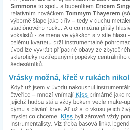
Simmons
to spolu s bubeníkem
Ericem Sin
relativním nováčkem
Tommym Thayerem
(só
výborně šlape jako d
řív – tedy
v duchu metale
stadiónového rocku. A o co možná přišly hlasi
vokalistů - zejména ve výškách a v síle hlasu -
celému kvartetu drží instrumentálně pohroma
úvod lze vyvrátit případné obavy ze zbytečnéh
skleroticky roztřepanými popěvky centrálního 
šedesátníků.
Vrásky možná, křeč v rukách nikol
Když už jsem v úvodu nakousnul instrumentál
čtveřice – mnozí vnímají
Kiss
primárně jako 
jejichž hudba stála vždy bokem vedle make-upu
dýmu a plivání krve. Ať už si o vkusu jejich 
myslet co chceme,
Kiss
byli zároveň vždy po
instrumentalisty. Viz třeba basová linka legen