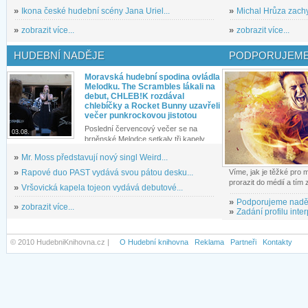
»
Ikona české hudební scény Jana Uriel...
»
Michal Hrůza zachyc
»
zobrazit více...
»
zobrazit více...
HUDEBNÍ NADĚJE
PODPORUJEME
Moravská hudební spodina ovládla
Melodku. The Scrambles lákali na
debut, CHLEB!K rozdával
chlebíčky a Rocket Bunny uzavřeli
večer punkrockovou jistotou
Poslední červencový večer se na
03.08.
brněnské Melodce setkaly tři kapely...
»
Mr. Moss představují nový singl Weird...
»
Rapové duo PAST vydává svou pátou desku...
Víme, jak je těžké pro
prorazit do médií a tím
»
Vršovická kapela tojeon vydává debutové...
»
Podporujeme nadě
»
zobrazit více...
»
Zadání profilu inter
© 2010 HudebniKnihovna.cz |
O Hudební knihovna
Reklama
Partneři
Kontakty