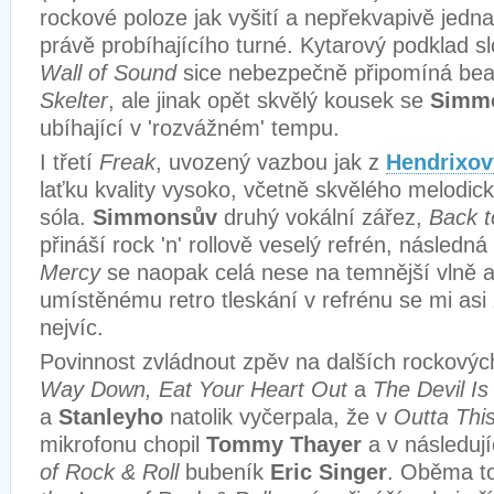
rockové poloze jak vyšití a nepřekvapivě jedna 
právě probíhajícího turné. Kytarový podklad 
Wall of Sound
sice nebezpečně připomíná be
Skelter
, ale jinak opět skvělý kousek se
Simm
ubíhající v
'
rozvážném
'
tempu.
I třetí
Freak
, uvozený vazbou jak z
Hendrixo
laťku kvality vysoko, včetně skvělého melodic
sóla.
Simmonsův
druhý vokální zářez,
Back t
přináší rock
'
n
'
rollově veselý refrén, následná
Mercy
se naopak celá nese na temnější vlně a
umístěnému retro tleskání v refrénu se mi asi z
nejvíc.
Povinnost zvládnout zpěv na dalších rockový
Way Down, Eat Your Heart Out
a
The Devil I
a
Stanleyho
natolik vyčerpala, že v
Outta Thi
mikrofonu chopil
Tommy Thayer
a v následuj
of Rock & Roll
bubeník
Eric Singer
. Oběma to