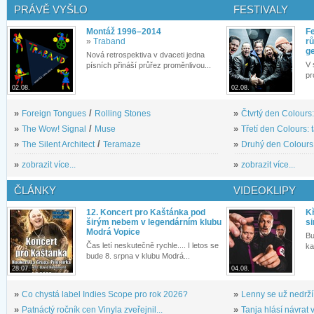
PRÁVĚ VYŠLO
FESTIVALY
Montáž 1996–2014
Fe
»
Traband
rů
g
Nová retrospektiva v dvaceti jedna
V 
písních přináší průřez proměnlivou...
pr
02.08.
02.08.
»
Foreign Tongues
/
Rolling Stones
»
Čtvrtý den Colours:
»
The Wow! Signal
/
Muse
»
Třetí den Colours: 
»
The Silent Architect
/
Teramaze
»
Druhý den Colours: 
»
zobrazit více...
»
zobrazit více...
ČLÁNKY
VIDEOKLIPY
12. Koncert pro Kaštánka pod
Kř
širým nebem v legendárním klubu
si
Modrá Vopice
Bu
Čas letí neskutečně rychle.... I letos se
ka
bude 8. srpna v klubu Modrá...
28.07.
04.08.
»
Co chystá label Indies Scope pro rok 2026?
»
Lenny se už nedrží
»
Patnáctý ročník cen Vinyla zveřejnil...
»
Tanja hlásí návrat v