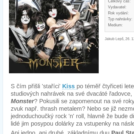
Celkový čas:
Vydavatel:
Rok vydání:
Typ nahrávky:
Medium:
Jakub Lepš, 26. 1
S čím přišli 'staříci'
Kiss
po téměř čtyřiceti let
studiových nahrávek na své dvacáté řadovce,
Monster
? Pokusili se zapomenout na své rok
zvuk
např. thrash metalem
?
Nebo se již nezm
jednoduchoučký rock
'n' roll,
hlavně že bude d
lidé jim posypou dolárky za vstupenky na nás
Ani jedno, ani druhé, základnímu duu
Paul St