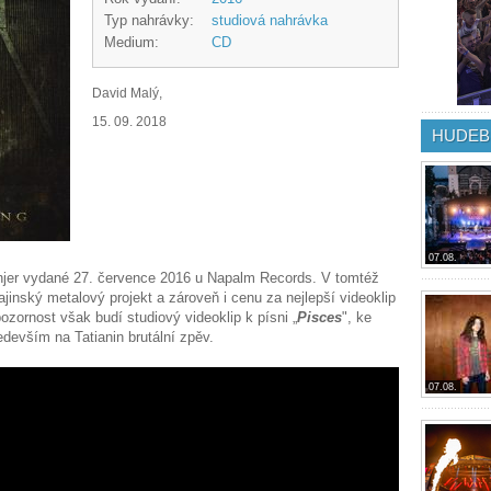
Typ nahrávky:
studiová nahrávka
Medium:
CD
David Malý,
15. 09. 2018
HUDEB
07.08.
injer vydané 27. července 2016 u Napalm Records. V tomtéž
ajinský metalový projekt a zároveň i cenu za nejlepší videoklip
pozornost však budí studiový videoklip k písni „
Pisces
", ke
ředevším na Tatianin brutální zpěv.
07.08.