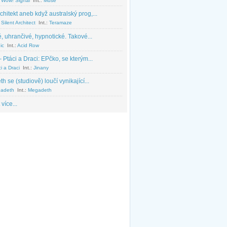
 Wow! Signal
Int.:
Muse
chitekt aneb když australský prog,...
Silent Architect
Int.:
Teramaze
, uhrančivé, hypnotické. Takové...
ic
Int.:
Acid Row
 Ptáci a Draci: EPčko, se kterým...
i a Draci
Int.:
Jinany
 se (studiově) loučí vynikající...
adeth
Int.:
Megadeth
 více...