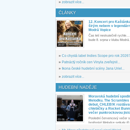
»
zobrazit více...
ČLÁNKY
12. Koncert pro Kaštánk
širým nebem v legendár
Modrá Vopice
Čas letí neskutečně rychle.... 
bude 8. srpna v klubu Modrá.
28.07.
»
Co chystá label Indies Scope pro rok 2026
»
Patnáctý ročník cen Vinyla zveřejnil...
»
Ikona české hudební scény Jana Uriel...
»
zobrazit více...
HUDEBNÍ NADĚJE
Moravská hudební spodin
Melodku. The Scrambles l
debut, CHLEB!K rozdáva
chlebíčky a Rocket Bunn
večer punkrockovou jist
Poslední červencový večer s
03.08.
brněnské Melodce setkaly tři 