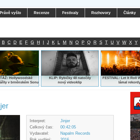
Právě vyšlo
Recenze
Festivaly
Rozhovory
Články
B
C
D
E
F
G
H
I
J
K
L
M
N
O
P
Q
R
S
T
U
V
W
X
Y
ÁŽ: Hollywoodské
KLIP: Rybičky 48 natočily
FESTIVAL:
Let It Roll 
ářily v brněnském Sonu
nový
videoklip
lámal rekord
jer
Interpret:
Jinjer
Celkový čas:
00:42:05
Vydavatel:
Napalm Records
Rok vydání:
2016