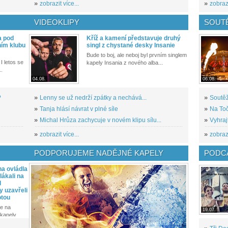
»
zobrazit více...
»
zobrazi
VIDEOKLIPY
SOUT
a pod
Kříž a kamení představuje druhý
ním klubu
singl z chystané desky Insanie
Bude to boj, ale neboj byl prvním singlem
I letos se
kapely Insania z nového alba...
..
04.08.
06.08.
?
»
Lenny se už nedrží zpátky a nechává...
»
Soutěž
»
Tanja hlásí návrat v plné síle
»
Na Toč
»
Michal Hrůza zachycuje v novém klipu sílu...
»
Vyhraj
»
zobrazit více...
»
zobrazi
PODPORUJEME NADĚJNÉ KAPELY
PODCA
a ovládla
ákali na
l
y uzavřeli
otou
e na
19.07.
kapely...