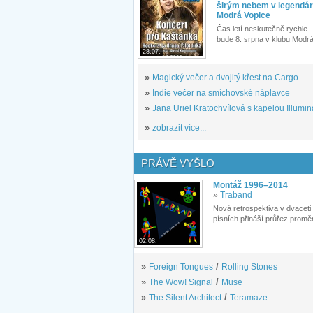
širým nebem v legendár
Modrá Vopice
Čas letí neskutečně rychle...
bude 8. srpna v klubu Modrá
28.07.
»
Magický večer a dvojitý křest na Cargo...
»
Indie večer na smíchovské náplavce
»
Jana Uriel Kratochvílová s kapelou Illuminat
»
zobrazit více...
PRÁVĚ VYŠLO
Montáž 1996–2014
»
Traband
Nová retrospektiva v dvaceti
písních přináší průřez proměn
02.08.
»
Foreign Tongues
/
Rolling Stones
»
The Wow! Signal
/
Muse
»
The Silent Architect
/
Teramaze