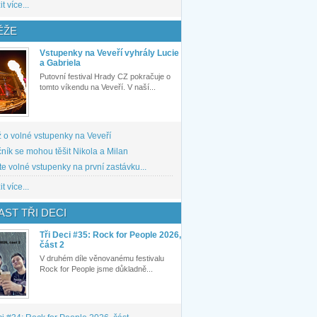
t více...
ĚŽE
Vstupenky na Veveří vyhrály Lucie
a Gabriela
Putovní festival Hrady CZ pokračuje o
tomto víkendu na Veveří. V naší...
 o volné vstupenky na Veveří
ník se mohou těšit Nikola a Milan
te volné vstupenky na první zastávku...
t více...
ST TŘI DECI
Tři Deci #35: Rock for People 2026,
část 2
V druhém díle věnovanému festivalu
Rock for People jsme důkladně...