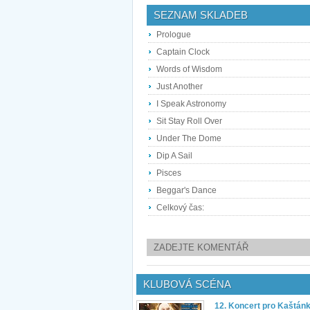
SEZNAM SKLADEB
Prologue
Captain Clock
Words of Wisdom
Just Another
I Speak Astronomy
Sit Stay Roll Over
Under The Dome
Dip A Sail
Pisces
Beggar's Dance
Celkový čas:
ZADEJTE KOMENTÁŘ
KLUBOVÁ SCÉNA
12. Koncert pro Kaštán