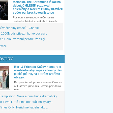
Melodku. The Scrambles lákali na
debut, CHLEB!K rozdával
chlebíčky a Rocket Bunny uzavřeli
večer punkrockovou jistotou
Poslední červencový večer se na
brněnské Melodce setkaly tři kapely...
 večer plný emocí – Charlie...
1000Mods přivezli horké počasí...
den Colours: ranní peozie, ženský...
 více...
OVORY
Bert & Friends: Každý koncert je
wimbledonský zápas a každý den
je bílé plátno, na kterém tvoříme
obrazy.
Bezprostředně po koncertě na Colours
of Ostrava jsme si s Bertem povídali o
tom,...
 Temptation: Nové album bude dramaticky...
: První turné jsme odehráli na kytary,...
imes Only: Neřídíme kapelu jako...