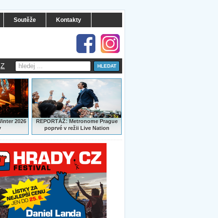
Soutěže
Kontakty
Z
:
Winter 2026
REPORTÁŽ
Metronome Prague
y
poprvé v režii Live Nation