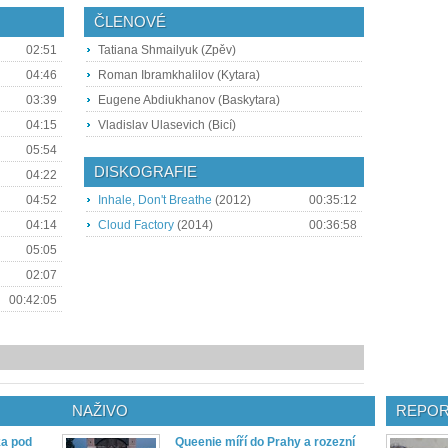
ČLENOVÉ
02:51
Tatiana Shmailyuk (Zpěv)
04:46
Roman Ibramkhalilov (Kytara)
03:39
Eugene Abdiukhanov (Baskytara)
04:15
Vladislav Ulasevich (Bicí)
05:54
DISKOGRAFIE
04:22
04:52
Inhale, Don't Breathe
(2012)
00:35:12
04:14
Cloud Factory
(2014)
00:36:58
05:05
02:07
00:42:05
NAŽIVO
REPOR
ka pod
Queenie míří do Prahy a rozezní