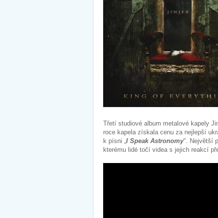
Třetí studiové album metalové kapely J
roce kapela získala cenu za nejlepší ukr
k písni „
I Speak Astronomy
". Největší 
kterému lidé točí videa s jejich reakcí p