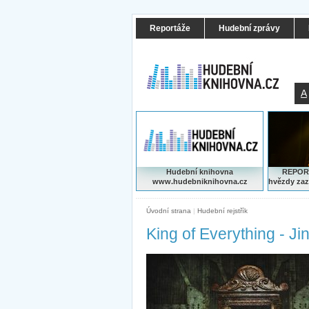
Reportáže
Hudební zprávy
A
Hudební knihovna
REPORT
www.hudebniknihovna.cz
hvězdy zaz
Úvodní strana
|
Hudební rejstřík
King of Everything - Jin