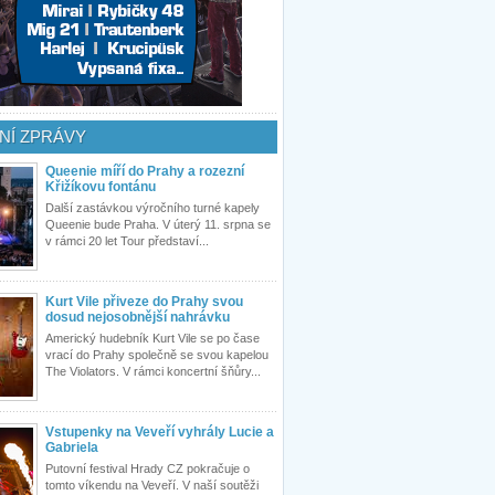
NÍ ZPRÁVY
Queenie míří do Prahy a rozezní
Křižíkovu fontánu
Další zastávkou výročního turné kapely
Queenie bude Praha. V úterý 11. srpna se
v rámci 20 let Tour představí...
Kurt Vile přiveze do Prahy svou
dosud nejosobnější nahrávku
Americký hudebník Kurt Vile se po čase
vrací do Prahy společně se svou kapelou
The Violators. V rámci koncertní šňůry...
Vstupenky na Veveří vyhrály Lucie a
Gabriela
Putovní festival Hrady CZ pokračuje o
tomto víkendu na Veveří. V naší soutěži