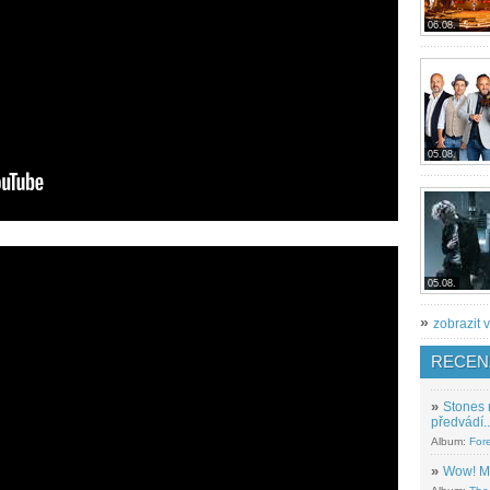
06.08.
05.08.
05.08.
»
zobrazit v
RECEN
»
Stones 
předvádí..
Album:
For
»
Wow! M