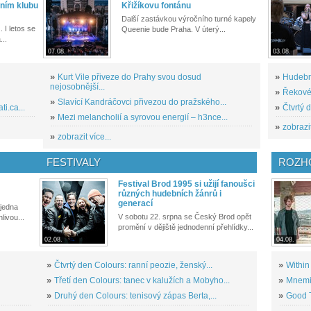
ním klubu
Křižíkovu fontánu
Další zastávkou výročního turné kapely
. I letos se
Queenie bude Praha. V úterý...
...
07.08.
03.08.
»
Kurt Vile přiveze do Prahy svou dosud
»
Hudební
nejosobnější...
»
Řekové 
»
Slavící Kandráčovci přivezou do pražského...
i.ca...
»
Čtvrtý 
»
Mezi melancholií a syrovou energií – h3nce...
»
zobrazit
»
zobrazit více...
FESTIVALY
ROZH
Festival Brod 1995 si užijí fanoušci
různých hudebních žánrů i
generací
 jedna
V sobotu 22. srpna se Český Brod opět
livou...
promění v dějiště jednodenní přehlídky...
02.08.
04.08.
»
Čtvrtý den Colours: ranní peozie, ženský...
»
Within
»
Třetí den Colours: tanec v kalužích a Mobyho...
»
Mnemic
»
Druhý den Colours: tenisový zápas Berta,...
»
Good T