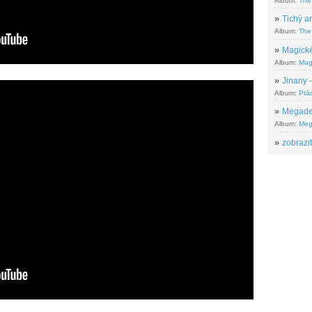
Album:
The
»
Tichý ar
Album:
The 
»
Magické
Album:
Mag
»
Jinany –
Album:
Ptác
»
Megadeth
Album:
Meg
»
zobrazit