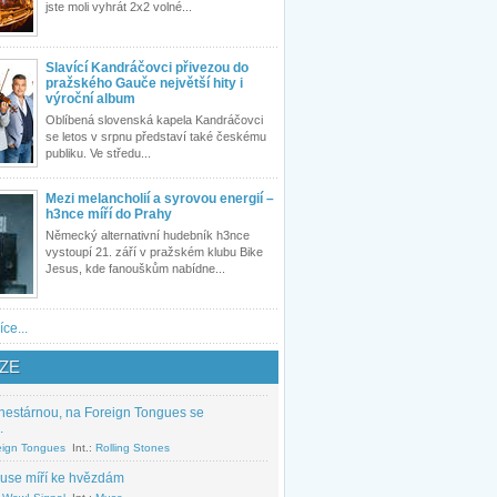
jste moli vyhrát 2x2 volné...
Slavící Kandráčovci přivezou do
pražského Gauče největší hity i
výroční album
Oblíbená slovenská kapela Kandráčovci
se letos v srpnu představí také českému
publiku. Ve středu...
Mezi melancholií a syrovou energií –
h3nce míří do Prahy
Německý alternativní hudebník h3nce
vystoupí 21. září v pražském klubu Bike
Jesus, kde fanouškům nabídne...
íce...
ZE
nestárnou, na Foreign Tongues se
.
eign Tongues
Int.:
Rolling Stones
use míří ke hvězdám