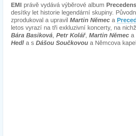
EMI
právě vydává výběrové album
Precedens
desítky let historie legendární skupiny. Původ
zprodukoval a upravil
Martin Němec
a
Prece
letos vyrazí na tři exkluzivní koncerty, na nic
Bára Basiková
,
Petr Kolář
,
Martin Němec
a 
Hedl
a s
Dášou Součkovou
a Němcova kape