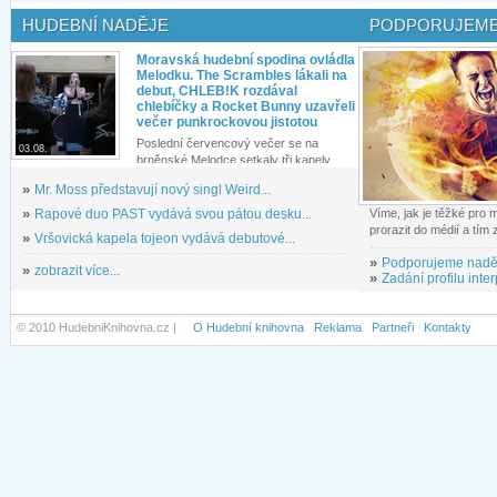
HUDEBNÍ NADĚJE
PODPORUJEME
Moravská hudební spodina ovládla
Melodku. The Scrambles lákali na
debut, CHLEB!K rozdával
chlebíčky a Rocket Bunny uzavřeli
večer punkrockovou jistotou
Poslední červencový večer se na
03.08.
brněnské Melodce setkaly tři kapely...
»
Mr. Moss představují nový singl Weird...
»
Rapové duo PAST vydává svou pátou desku...
Víme, jak je těžké pro
prorazit do médií a tím
»
Vršovická kapela tojeon vydává debutové...
»
Podporujeme nadě
»
zobrazit více...
»
Zadání profilu inter
© 2010 HudebniKnihovna.cz |
O Hudební knihovna
Reklama
Partneři
Kontakty