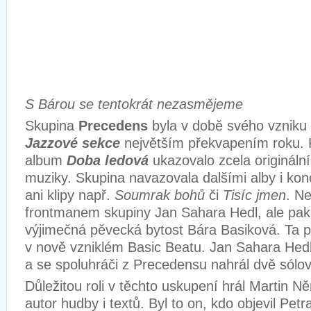
S Bárou se tentokrát nezasmějeme
Skupina
Precedens
byla v době svého vzniku
Jazzové sekce
největším překvapením roku. 
album
Doba ledová
ukazovalo zcela originální
muziky. Skupina navazovala dalšími alby i kon
ani klipy např.
Soumrak bohů
či
Tisíc jmen
. Ne
frontmanem skupiny Jan Sahara Hedl, ale pak j
výjimečná pěvecká bytost Bára Basiková. Ta pa
v nově vzniklém Basic Beatu. Jan Sahara Hed
a se spoluhráči z Precedensu nahrál dvě sólov
Důležitou roli v těchto uskupení hrál Martin N
autor hudby i textů. Byl to on, kdo objevil Petr