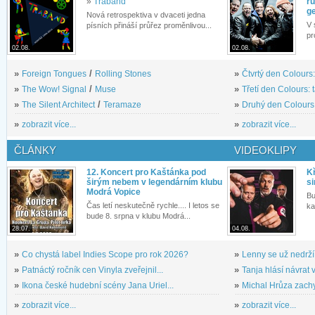
»
Traband
rů
g
Nová retrospektiva v dvaceti jedna
V 
písních přináší průřez proměnlivou...
pr
02.08.
02.08.
»
Foreign Tongues
/
Rolling Stones
»
Čtvrtý den Colours:
»
The Wow! Signal
/
Muse
»
Třetí den Colours: 
»
The Silent Architect
/
Teramaze
»
Druhý den Colours: 
»
zobrazit více...
»
zobrazit více...
ČLÁNKY
VIDEOKLIPY
12. Koncert pro Kaštánka pod
Kř
širým nebem v legendárním klubu
si
Modrá Vopice
Bu
Čas letí neskutečně rychle.... I letos se
ka
bude 8. srpna v klubu Modrá...
28.07.
04.08.
»
Co chystá label Indies Scope pro rok 2026?
»
Lenny se už nedrží
»
Patnáctý ročník cen Vinyla zveřejnil...
»
Tanja hlásí návrat v
»
Ikona české hudební scény Jana Uriel...
»
Michal Hrůza zachyc
»
zobrazit více...
»
zobrazit více...