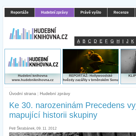
Reportáže
Hudební zprávy
Právě vyšlo
Recenze
A
B
C
D
E
F
G
H
I
J
K
Hudební knihovna
REPORTÁŽ: Hollywoodské
KLIP
www.hudebniknihovna.cz
hvězdy zazářily v brněnském Sonu
Úvodní strana
|
Hudební zprávy
Ke 30. narozeninám Precedens vy
mapující historii skupiny
Petr Škrabánek, 09. 11. 2012