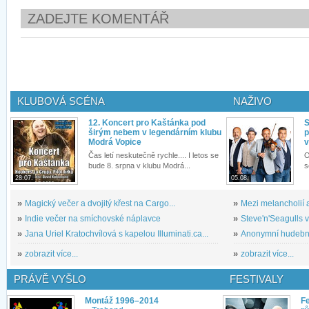
ZADEJTE KOMENTÁŘ
KLUBOVÁ SCÉNA
NAŽIVO
12. Koncert pro Kaštánka pod
S
širým nebem v legendárním klubu
p
Modrá Vopice
v
Čas letí neskutečně rychle.... I letos se
O
bude 8. srpna v klubu Modrá...
s
28.07.
05.08.
»
Magický večer a dvojitý křest na Cargo...
»
Mezi melancholií a
»
Indie večer na smíchovské náplavce
»
Steve'n'Seagulls v 
»
Jana Uriel Kratochvílová s kapelou Illuminati.ca...
»
Anonymní hudební 
»
zobrazit více...
»
zobrazit více...
PRÁVĚ VYŠLO
FESTIVALY
Montáž 1996–2014
Fe