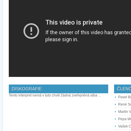
DISKOGRAFIE
ČLEN
Tento interpret nemá v tuto chvíli žádná zveřejněná alba ...
Pavel B
René S
Martin 
Pepa M
Vašek 