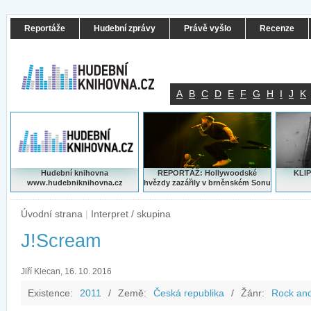
Reportáže
Hudební zprávy
Právě vyšlo
Recenze
A
B
C
D
E
F
G
H
I
J
K
Hudební knihovna
REPORTÁŽ: Hollywoodské
KLIP
www.hudebniknihovna.cz
hvězdy zazářily v brněnském Sonu
Úvodní strana
|
Interpret / skupina
J!Scream
Jiří Klecan, 16. 10. 2016
Existence:
2011
/
Země:
Česká republika
/
Žánr:
Rock and