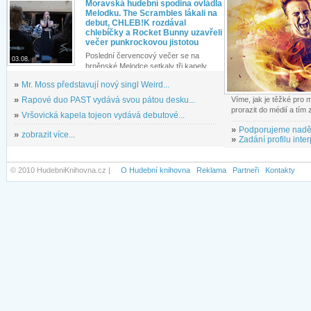
Moravská hudební spodina ovládla
Melodku. The Scrambles lákali na
debut, CHLEB!K rozdával
chlebíčky a Rocket Bunny uzavřeli
večer punkrockovou jistotou
Poslední červencový večer se na
03.08.
brněnské Melodce setkaly tři kapely...
»
Mr. Moss představují nový singl Weird...
»
Rapové duo PAST vydává svou pátou desku...
Víme, jak je těžké pro
prorazit do médií a tím
»
Vršovická kapela tojeon vydává debutové...
»
Podporujeme nadě
»
zobrazit více...
»
Zadání profilu inter
© 2010 HudebniKnihovna.cz |
O Hudební knihovna
Reklama
Partneři
Kontakty