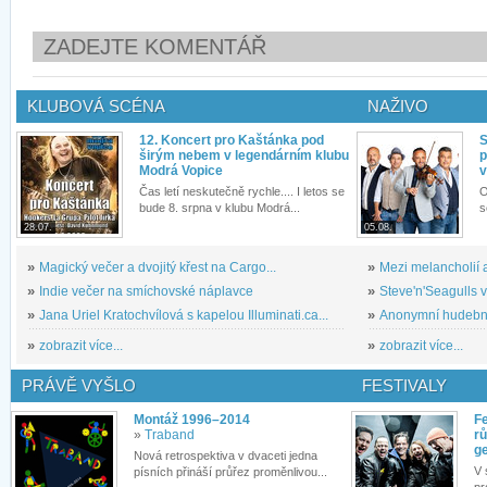
ZADEJTE KOMENTÁŘ
KLUBOVÁ SCÉNA
NAŽIVO
12. Koncert pro Kaštánka pod
S
širým nebem v legendárním klubu
p
Modrá Vopice
v
Čas letí neskutečně rychle.... I letos se
O
bude 8. srpna v klubu Modrá...
s
28.07.
05.08.
»
Magický večer a dvojitý křest na Cargo...
»
Mezi melancholií a
»
Indie večer na smíchovské náplavce
»
Steve'n'Seagulls v 
»
Jana Uriel Kratochvílová s kapelou Illuminati.ca...
»
Anonymní hudební 
»
zobrazit více...
»
zobrazit více...
PRÁVĚ VYŠLO
FESTIVALY
Montáž 1996–2014
Fe
»
Traband
rů
g
Nová retrospektiva v dvaceti jedna
V 
písních přináší průřez proměnlivou...