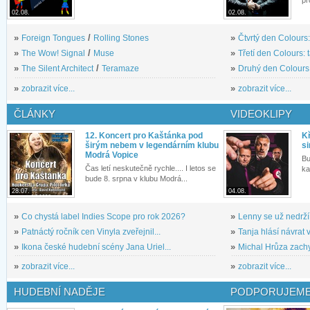
pr
02.08.
02.08.
»
Foreign Tongues
/
Rolling Stones
»
Čtvrtý den Colours:
»
The Wow! Signal
/
Muse
»
Třetí den Colours: 
»
The Silent Architect
/
Teramaze
»
Druhý den Colours: 
»
zobrazit více...
»
zobrazit více...
ČLÁNKY
VIDEOKLIPY
12. Koncert pro Kaštánka pod
Kř
širým nebem v legendárním klubu
si
Modrá Vopice
Bu
Čas letí neskutečně rychle.... I letos se
ka
bude 8. srpna v klubu Modrá...
28.07.
04.08.
»
Co chystá label Indies Scope pro rok 2026?
»
Lenny se už nedrží
»
Patnáctý ročník cen Vinyla zveřejnil...
»
Tanja hlásí návrat v
»
Ikona české hudební scény Jana Uriel...
»
Michal Hrůza zachyc
»
zobrazit více...
»
zobrazit více...
HUDEBNÍ NADĚJE
PODPORUJEME