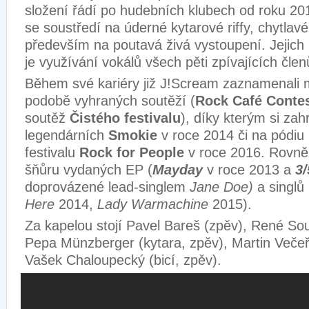
složení řádí po hudebních klubech od roku 20
se soustředí na úderné kytarové riffy, chytlav
především na poutavá živá vystoupení. Jejich n
je využívání vokálů všech pěti zpívajících člen
Během své kariéry již J!Scream zaznamenali
podobě vyhraných soutěží (
Rock Café Conte
soutěž
Čistého festivalu
), díky kterým si zah
legendárních
Smokie
v roce 2014 či na pódi
festivalu
Rock for People
v roce 2016. Rovně
šňůru vydaných EP (
Mayday
v roce 2013 a
3/
doprovázené lead-singlem
Jane Doe)
a singlů 
Here
2014,
Lady Warmachine
2015).
Za kapelou stojí Pavel Bareš (zpěv), René Sou
Pepa Münzberger (kytara, zpěv), Martin Večeř
Vašek Chaloupecký (bicí, zpěv).