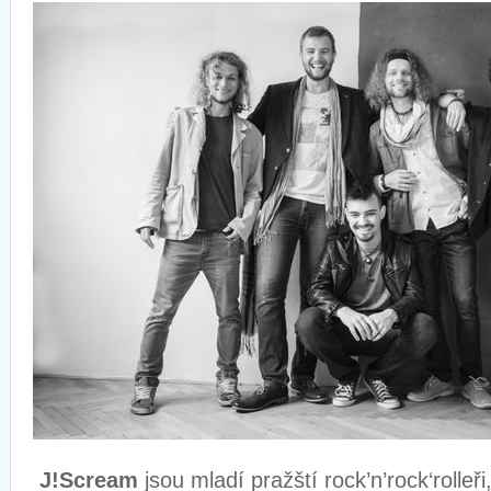
J!Scream
jsou mladí pražští rock’n’rock‘rolleř