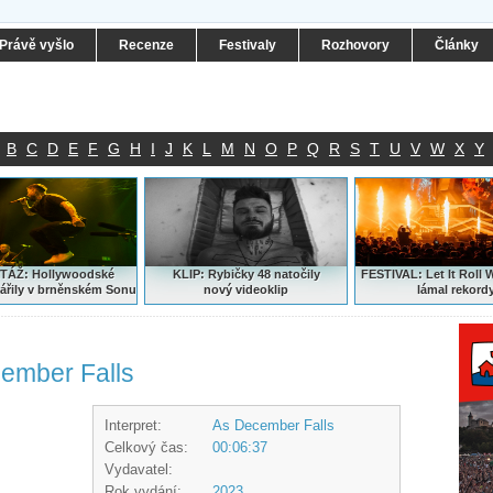
Právě vyšlo
Recenze
Festivaly
Rozhovory
Články
B
C
D
E
F
G
H
I
J
K
L
M
N
O
P
Q
R
S
T
U
V
W
X
Y
ÁŽ: Hollywoodské
KLIP: Rybičky 48 natočily
FESTIVAL:
Let It Roll 
ářily v brněnském Sonu
nový
videoklip
lámal rekord
cember Falls
Interpret:
As December Falls
Celkový čas:
00:06:37
Vydavatel:
Rok vydání:
2023