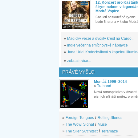
12. Koncert pro Kaštán
širým nebem v legendár
Modrá Vopice
Čas letí neskutečně rychle...
bude 8. srpna v klubu Modrá
28.07.
»
Magický večer a dvojitý křest na Cargo...
»
Indie večer na smíchovské náplavce
»
Jana Uriel Kratochvílová s kapelou Illuminat
»
zobrazit více...
PRÁVĚ VYŠLO
Montáž 1996–2014
»
Traband
Nová retrospektiva v dvaceti
písních přináší průřez proměn
02.08.
»
Foreign Tongues
/
Rolling Stones
»
The Wow! Signal
/
Muse
»
The Silent Architect
/
Teramaze