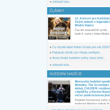
»
zobrazit více...
ČLÁNKY
12. Koncert pro Kaštánk
širým nebem v legendár
Modrá Vopice
Čas letí neskutečně rychle.... 
bude 8. srpna v klubu Modrá.
28.07.
»
Co chystá label Indies Scope pro rok 2026
»
Patnáctý ročník cen Vinyla zveřejnil...
»
Ikona české hudební scény Jana Uriel...
»
zobrazit více...
HUDEBNÍ NADĚJE
Moravská hudební spodin
Melodku. The Scrambles l
debut, CHLEB!K rozdáva
chlebíčky a Rocket Bunn
večer punkrockovou jist
Poslední červencový večer s
03.08.
brněnské Melodce setkaly tři 