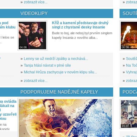
»
zobrazit více...
»
zobrazi
VIDEOKLIPY
SOUT
a pod
Kříž a kamení představuje druhý
ním klubu
singl z chystané desky Insanie
Bude to boj, ale neboj byl prvním singlem
I letos se
kapely Insania z nového alba...
..
04.08.
06.08.
?
»
Lenny se už nedrží zpátky a nechává...
»
Soutěž
»
Tanja hlásí návrat v plné síle
»
Na Toč
»
Michal Hrůza zachycuje v novém klipu sílu...
»
Vyhraj
»
zobrazit více...
»
zobrazi
PODPORUJEME NADĚJNÉ KAPELY
PODCA
a ovládla
ákali na
l
y uzavřeli
otou
e na
19.07.
kapely...