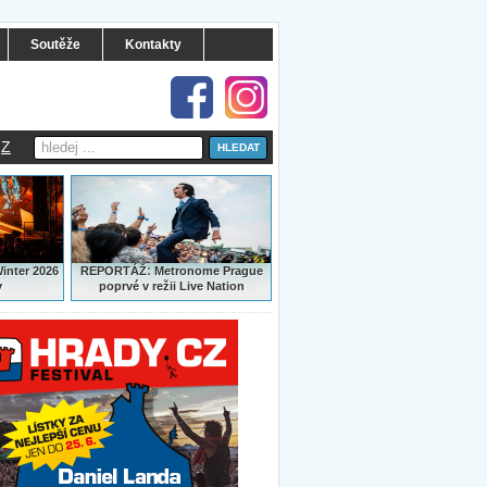
Soutěže
Kontakty
Z
:
Winter 2026
REPORTÁŽ
Metronome Prague
y
poprvé v režii Live Nation