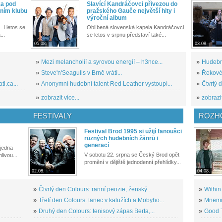
ka pod
Slavící Kandráčovci přivezou do
ním klubu
pražského Gauče největší hity i
výroční album
. I letos se
Oblíbená slovenská kapela Kandráčovci
...
se letos v srpnu představí také...
05.08.
03.08.
»
Mezi melancholií a syrovou energií – h3nce...
»
Hudební
»
Steve'n'Seagulls v Brně vrátí...
»
Řekové 
i.ca...
»
Anonymní hudební talent Red Leather vystoupí...
»
Čtvrtý 
»
zobrazit více...
»
zobrazit
FESTIVALY
ROZH
Festival Brod 1995 si užijí fanoušci
různých hudebních žánrů i
generací
 jedna
V sobotu 22. srpna se Český Brod opět
livou...
promění v dějiště jednodenní přehlídky...
02.08.
04.08.
»
Čtvrtý den Colours: ranní peozie, ženský...
»
Within
»
Třetí den Colours: tanec v kalužích a Mobyho...
»
Mnemic
»
Druhý den Colours: tenisový zápas Berta,...
»
Good T