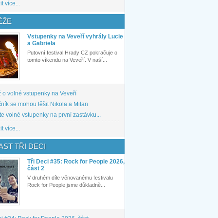
t více...
ĚŽE
Vstupenky na Veveří vyhrály Lucie
a Gabriela
Putovní festival Hrady CZ pokračuje o
tomto víkendu na Veveří. V naší...
 o volné vstupenky na Veveří
ník se mohou těšit Nikola a Milan
te volné vstupenky na první zastávku...
t více...
ST TŘI DECI
Tři Deci #35: Rock for People 2026,
část 2
V druhém díle věnovanému festivalu
Rock for People jsme důkladně...