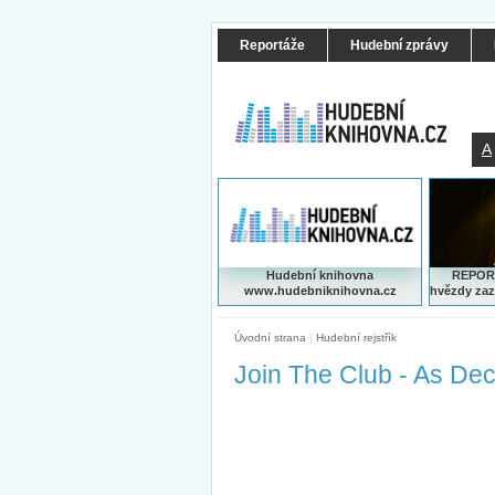
Reportáže
Hudební zprávy
A
Hudební knihovna
REPORT
www.hudebniknihovna.cz
hvězdy zaz
Úvodní strana
|
Hudební rejstřík
Join The Club - As De