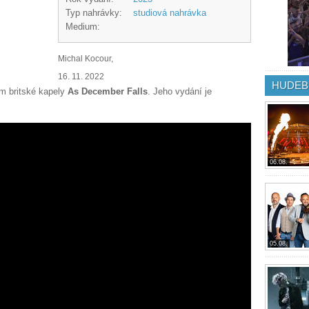
Typ nahrávky:
studiová nahrávka
Medium:
Michal Kocour,
16. 11. 2022
HUDEB
um britské kapely
As December Falls
. Jeho vydání je
06.08.
05.08.