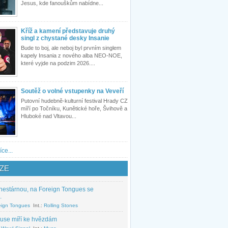
Jesus, kde fanouškům nabídne...
Kříž a kamení představuje druhý
singl z chystané desky Insanie
Bude to boj, ale neboj byl prvním singlem
kapely Insania z nového alba NEO-NOE,
které vyjde na podzim 2026....
Soutěž o volné vstupenky na Veveří
Putovní hudebně-kulturní festival Hrady CZ
míří po Točníku, Kunětické hoře, Švihově a
Hluboké nad Vltavou...
íce...
ZE
nestárnou, na Foreign Tongues se
.
eign Tongues
Int.:
Rolling Stones
use míří ke hvězdám