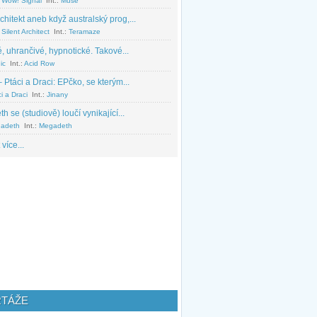
 Wow! Signal
Int.:
Muse
chitekt aneb když australský prog,...
Silent Architect
Int.:
Teramaze
, uhrančivé, hypnotické. Takové...
ic
Int.:
Acid Row
 Ptáci a Draci: EPčko, se kterým...
i a Draci
Int.:
Jinany
 se (studiově) loučí vynikající...
adeth
Int.:
Megadeth
 více...
TÁŽE