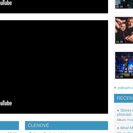
05.08.
04.08.
05.08.
»
zobrazit v
RECEN
»
Stones 
předvádí..
Album:
For
ČLENOVÉ
»
Wow! M