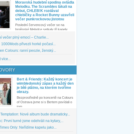
Moravská hudební spodina ovládla
Melodku. The Scrambles lákali na
debut, CHLEB!K rozdával
chlebíčky a Rocket Bunny uzavřeli
večer punkrockovou jistotou
Poslední červencový večer se na
brněnské Melodce setkaly tři kapely...
 večer plný emocí – Charlie...
1000Mods přivezli horké počasí...
den Colours: ranní peozie, ženský...
 více...
OVORY
Bert & Friends: Každý koncert je
wimbledonský zápas a každý den
je bílé plátno, na kterém tvoříme
obrazy.
Bezprostředně po koncertě na Colours
of Ostrava jsme si s Bertem povídali o
tom,...
 Temptation: Nové album bude dramaticky...
: První turné jsme odehráli na kytary,...
imes Only: Neřídíme kapelu jako...