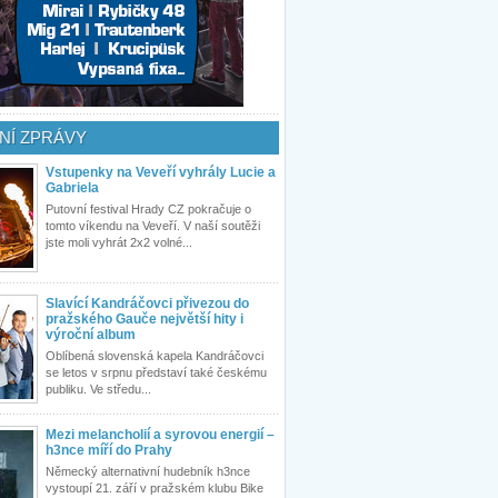
NÍ ZPRÁVY
Vstupenky na Veveří vyhrály Lucie a
Gabriela
Putovní festival Hrady CZ pokračuje o
tomto víkendu na Veveří. V naší soutěži
jste moli vyhrát 2x2 volné...
Slavící Kandráčovci přivezou do
pražského Gauče největší hity i
výroční album
Oblíbená slovenská kapela Kandráčovci
se letos v srpnu představí také českému
publiku. Ve středu...
Mezi melancholií a syrovou energií –
h3nce míří do Prahy
Německý alternativní hudebník h3nce
vystoupí 21. září v pražském klubu Bike