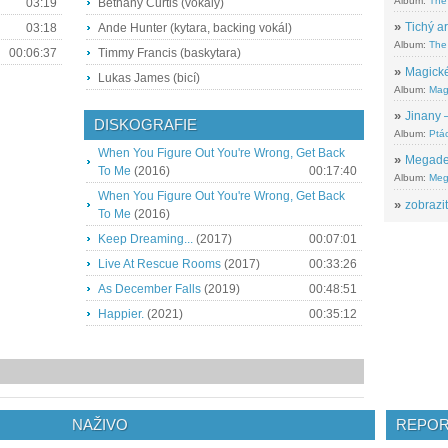
Album:
The
03:19
Bethany Curtis (vokály)
»
Tichý ar
03:18
Ande Hunter (kytara, backing vokál)
Album:
The 
00:06:37
Timmy Francis (baskytara)
»
Magické
Lukas James (bicí)
Album:
Mag
»
Jinany –
DISKOGRAFIE
Album:
Ptác
When You Figure Out You're Wrong, Get Back
»
Megadeth
To Me
(2016)
00:17:40
Album:
Meg
When You Figure Out You're Wrong, Get Back
»
zobrazit
To Me
(2016)
Keep Dreaming...
(2017)
00:07:01
Live At Rescue Rooms
(2017)
00:33:26
As December Falls
(2019)
00:48:51
Happier.
(2021)
00:35:12
NAŽIVO
REPOR