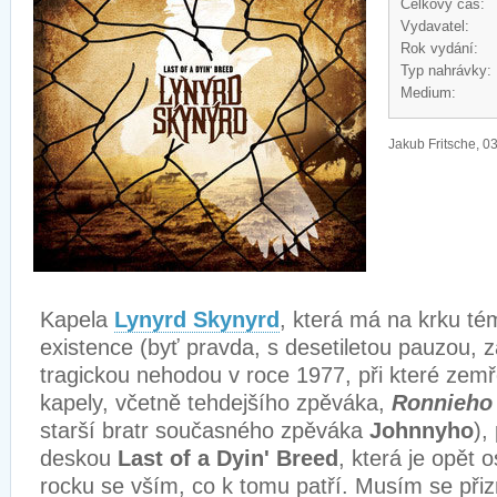
Celkový čas:
Vydavatel:
Rok vydání:
Typ nahrávky:
Medium:
Jakub Fritsche, 03
Kapela
Lynyrd Skynyrd
, která má na krku té
existence (byť pravda, s desetiletou pauzou, 
tragickou nehodou v roce 1977, při které zemře
kapely, včetně tehdejšího zpěváka,
Ronnieho
starší bratr současného zpěváka
Johnnyho
),
deskou
Last of a Dyin' Breed
, která je opět 
rocku se vším, co k tomu patří. Musím se přiz