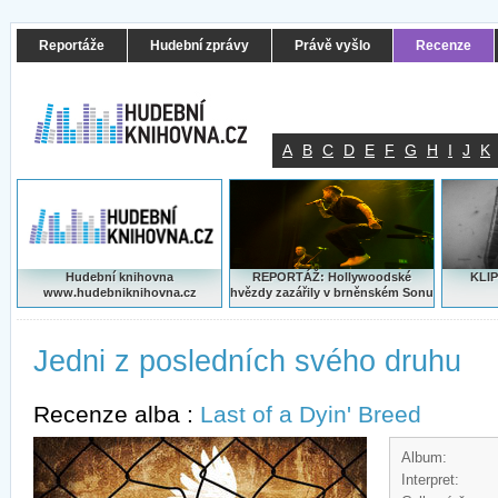
Reportáže
Hudební zprávy
Právě vyšlo
Recenze
A
B
C
D
E
F
G
H
I
J
K
Hudební knihovna
REPORTÁŽ: Hollywoodské
KLIP
www.hudebniknihovna.cz
hvězdy zazářily v brněnském Sonu
Jedni z posledních svého druhu
Recenze alba :
Last of a Dyin' Breed
Album:
Interpret: