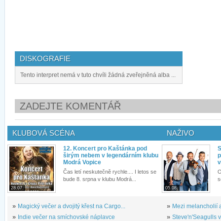
DISKOGRAFIE
Tento interpret nemá v tuto chvíli žádná zveřejněná alba ...
ZADEJTE KOMENTÁŘ
KLUBOVÁ SCÉNA
NAŽIVO
12. Koncert pro Kaštánka pod
S
širým nebem v legendárním klubu
p
Modrá Vopice
v
Čas letí neskutečně rychle.... I letos se
O
bude 8. srpna v klubu Modrá...
s
28.07.
05.08.
»
Magický večer a dvojitý křest na Cargo...
»
Mezi melancholií a
»
Indie večer na smíchovské náplavce
»
Steve'n'Seagulls v 