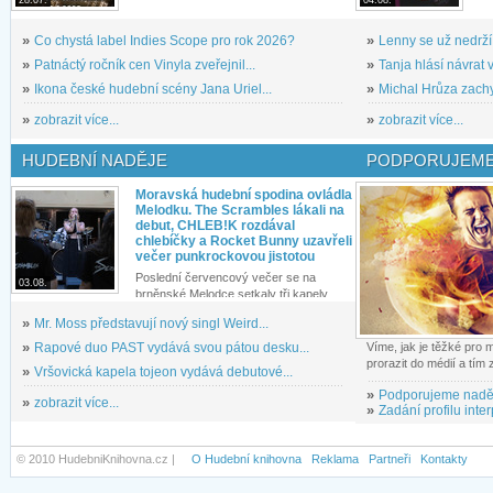
»
Co chystá label Indies Scope pro rok 2026?
»
Lenny se už nedrží
»
Patnáctý ročník cen Vinyla zveřejnil...
»
Tanja hlásí návrat v
»
Ikona české hudební scény Jana Uriel...
»
Michal Hrůza zachyc
»
zobrazit více...
»
zobrazit více...
HUDEBNÍ NADĚJE
PODPORUJEME
Moravská hudební spodina ovládla
Melodku. The Scrambles lákali na
debut, CHLEB!K rozdával
chlebíčky a Rocket Bunny uzavřeli
večer punkrockovou jistotou
Poslední červencový večer se na
03.08.
brněnské Melodce setkaly tři kapely...
»
Mr. Moss představují nový singl Weird...
»
Rapové duo PAST vydává svou pátou desku...
Víme, jak je těžké pro
prorazit do médií a tím
»
Vršovická kapela tojeon vydává debutové...
»
Podporujeme nadě
»
zobrazit více...
»
Zadání profilu inter
© 2010 HudebniKnihovna.cz |
O Hudební knihovna
Reklama
Partneři
Kontakty