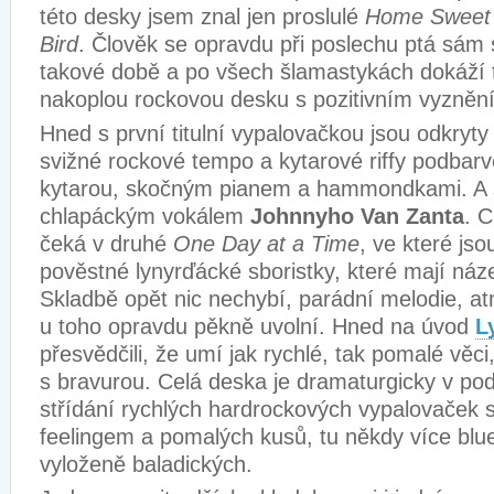
této desky jsem znal jen proslulé
Home Sweet
Bird
. Člověk se opravdu při poslechu ptá sám 
takové době a po všech šlamastykách dokáží ti
nakoplou rockovou desku s pozitivním vyzněn
Hned s první titulní vypalovačkou jsou odkryty
svižné rockové tempo a kytarové riffy podbar
kytarou, skočným pianem a hammondkami. A
chlapáckým vokálem
Johnnyho Van Zanta
. C
čeká v druhé
One Day at a Time
, ve které jso
pověstné lynyrďácké sboristky, které mají ná
Skladbě opět nic nechybí, parádní melodie, at
u toho opravdu pěkně uvolní. Hned na úvod
L
přesvědčili, že umí jak rychlé, tak pomalé věc
s bravurou. Celá deska je dramaturgicky v po
střídání rychlých hardrockových vypalovaček 
feelingem a pomalých kusů, tu někdy více blu
vyloženě baladických.