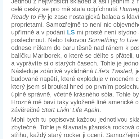
Jednou z nejtvrdších skladeb a asi i jedním z n
celé desky se pro mě stala odpíchnutá
Homeg
Ready to Fly
je zase nostalgická balada s kla
proprietami. Samozřejmě to není nic objevného
upřímně a v podání
LS
mi prostě není stydno 
poslechnout. Nebo takovou
Something to Live
odnese někam do baru těsně nad ránem k pos
balíčku Marlborek, o které se dělíte s přáteli
a vyprávíte si o starých časech. Tohle je jed
Následuje zdánlivě vyklidněná
Life’s Twisted
, 
budované napětí, které exploduje v mocném c
který jsem si broukal hned po prvním poslech
úplně správně, včetně krásného sóla. Tohle by 
Hrozně mě baví taky vyloženě líné americké 
závěrečné
Start Livin‘ Life Again
.
Mohl bych tu popisovat každou jednotlivou skla
zbytečné. Tohle je šťavnatá jižanská rocková 
střihu, každý starý rocker ji ocení. Samozřej