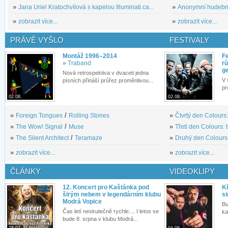
»
Jana Uriel Kratochvílová s kapelou Illuminati.ca...
»
Anonymní hudební 
»
zobrazit více...
»
zobrazit více...
PRÁVĚ VYŠLO
FESTIVALY
Montáž 1996–2014
Fe
»
Traband
rů
g
Nová retrospektiva v dvaceti jedna
V 
písních přináší průřez proměnlivou...
pr
02.08.
02.08.
»
Foreign Tongues
/
Rolling Stones
»
Čtvrtý den Colours:
»
The Wow! Signal
/
Muse
»
Třetí den Colours: 
»
The Silent Architect
/
Teramaze
»
Druhý den Colours: 
»
zobrazit více...
»
zobrazit více...
ČLÁNKY
VIDEOKLIPY
12. Koncert pro Kaštánka pod
Kř
širým nebem v legendárním klubu
si
Modrá Vopice
Bu
Čas letí neskutečně rychle.... I letos se
ka
bude 8. srpna v klubu Modrá...
28.07.
04.08.