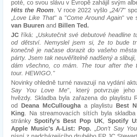
poté, co svou slávu v Evropě zahájil svým a
Hits the Room
. V roce 2022 vyšlo „
24/7
" sp
„
Love Like That
" a "
Come Around Again
" ve
van Buuren
and
Billen Ted.
JC
říká: „
Uskutečnit své debutové headline t
od dětství. Nemyslel jsem si, že to bude tr
konečně je načase dorazit do vašeho města
párty. Jsem tak neuvěřitelně nadšený a slibuj
dám všechno, co mám. The tour after the to
tour. HEWIGO."
Novinky ohledně turné navazují na vydání aktu
Say You Love Me
", který potvrzuje jeho
hvězdy. Skladba byla zařazena do playlistu
od
Deana McCullougha
a playlistu
Best 
King
. Na streamovacích sítích byla skladba 
stránky
Spotify’s Best Pop UK
,
Spotify U
Apple Music’s A-List: Pop.
„
Don’t Say Yo
písní z nadcházejícího druhého EP JC Stewar