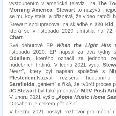
vystoupením v americké televizi, na
The To
Morning America
.
Stewart
to nazývá „nejpod
se mu kdy stala" a přiznává, že video natočil
Stewart spolupracoval na skladbě s
220 Kid
,
která se v listopadu 2020 umístila na 72
Chart
.
Své debutové EP
When the Light Hits
listopadu 2020. EP napsal za dva týdny
Odellem
, kterého označil za jednoho ze
hudebních hrdinů. V lednu 2021 vydal
Stew
Heart
", který byl napsán společně s
Ni
Plestedem.
Nazval režiséra hudebníh
Sarsfielda
„géniem" a říká, že tvůrčí proces p
JC Stewart
byl také jmenován
MTV Push Arti
V únoru 2021 vyšlo „
Apple Music Home Ses
Obsahem je celkem pět písní.
V březnu 2021 poskytl rozhovor pro módní 