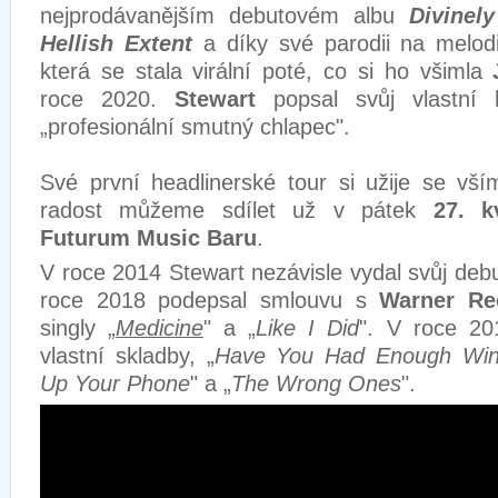
nejprodávanějším debutovém albu
Divinel
Hellish Extent
a díky své parodii na melo
která se stala virální poté, co si ho všimla
roce 2020.
Stewart
popsal svůj vlastní 
„profesionální smutný chlapec".
Své první headlinerské tour si užije se vš
radost můžeme sdílet už v pátek
27. k
Futurum Music Baru
.
V roce 2014 Stewart nezávisle vydal svůj debu
roce 2018 podepsal smlouvu s
Warner Re
singly „
Medicine
" a „
Like I Did
". V roce 201
vlastní skladby, „
Have You Had Enough Wi
Up Your Phone
" a „
The Wrong Ones
".