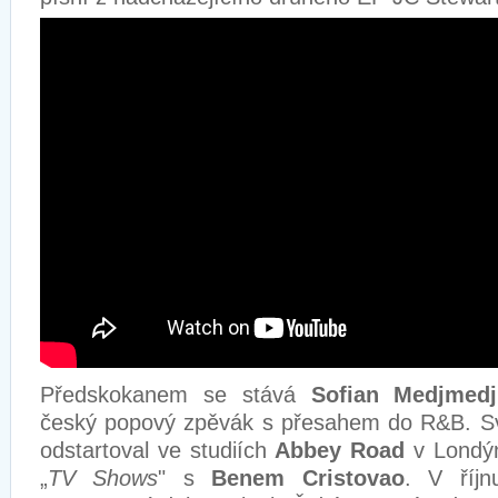
Předskokanem se stává
Sofian Medjmedj
český popový zpěvák s přesahem do R&B. Sv
odstartoval ve studiích
Abbey Road
v Londýně
„
TV Shows
" s
Benem Cristovao
. V říjn