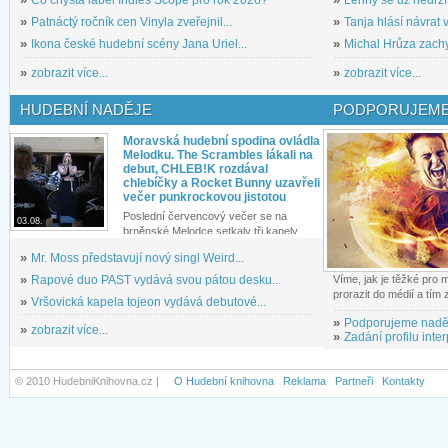
»
Co chystá label Indies Scope pro rok 2026?
»
Lenny se už nedrží
»
Patnáctý ročník cen Vinyla zveřejnil...
»
Tanja hlásí návrat v
»
Ikona české hudební scény Jana Uriel...
»
Michal Hrůza zachyc
»
zobrazit více...
»
zobrazit více...
HUDEBNÍ NADĚJE
PODPORUJEME
Moravská hudební spodina ovládla
Melodku. The Scrambles lákali na
debut, CHLEB!K rozdával
chlebíčky a Rocket Bunny uzavřeli
večer punkrockovou jistotou
Poslední červencový večer se na
03.08.
brněnské Melodce setkaly tři kapely...
»
Mr. Moss představují nový singl Weird...
»
Rapové duo PAST vydává svou pátou desku...
Víme, jak je těžké pro
prorazit do médií a tím
»
Vršovická kapela tojeon vydává debutové...
»
Podporujeme nadě
»
zobrazit více...
»
Zadání profilu inter
© 2010 HudebniKnihovna.cz |
O Hudební knihovna
Reklama
Partneři
Kontakty