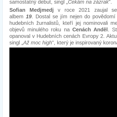
samostatný debut, singl „
Čekám na zázrak
".
Sofian Medjmedj
v roce 2021 zaujal s
albem
19
. Dostal se jím nejen do povědomí v
hudebních žurnalistů, kteří jej nominovali m
objevů minulého roku na
Cenách Anděl
. S
opanoval v Hudebních cenách Evropy 2. Aktu
singl „
Až moc high
", který je inspirovaný kor