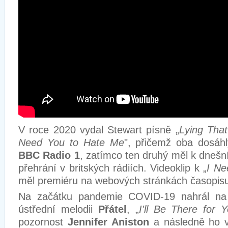
V roce 2020 vydal Stewart písně „
Lying Tha
Need You to Hate Me
", přičemž oba dosáhl
BBC Radio 1
, zatímco ten druhý měl k dnešn
přehrání v britských rádiích. Videoklip k „
I Ne
měl premiéru na webových stránkách časopi
Na začátku pandemie COVID-19 nahrál n
ústřední melodii
Přátel
, „
I'll Be There for 
pozornost
Jennifer Aniston
a následně ho v