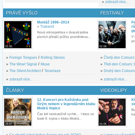
»
zobrazit více...
PRÁVĚ VYŠLO
FESTIVALY
Montáž 1996–2014
Fe
»
Traband
rů
g
Nová retrospektiva v dvaceti jedna
V 
písních přináší průřez proměnlivou...
pr
02.08.
02.08.
»
Foreign Tongues
/
Rolling Stones
»
Čtvrtý den Colours:
»
The Wow! Signal
/
Muse
»
Třetí den Colours: 
»
The Silent Architect
/
Teramaze
»
Druhý den Colours: 
»
zobrazit více...
»
zobrazit více...
ČLÁNKY
VIDEOKLIPY
12. Koncert pro Kaštánka pod
Kř
širým nebem v legendárním klubu
si
Modrá Vopice
Bu
Čas letí neskutečně rychle.... I letos se
ka
bude 8. srpna v klubu Modrá...
28.07.
04.08.