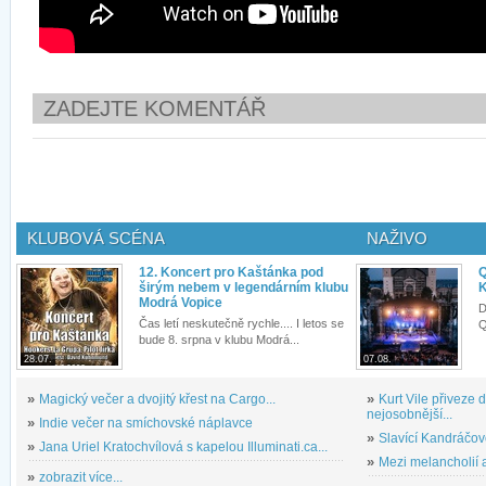
ZADEJTE KOMENTÁŘ
KLUBOVÁ SCÉNA
NAŽIVO
12. Koncert pro Kaštánka pod
Q
širým nebem v legendárním klubu
K
Modrá Vopice
D
Čas letí neskutečně rychle.... I letos se
Q
bude 8. srpna v klubu Modrá...
28.07.
07.08.
»
Magický večer a dvojitý křest na Cargo...
»
Kurt Vile přiveze
nejosobnější...
»
Indie večer na smíchovské náplavce
»
Slavící Kandráčov
»
Jana Uriel Kratochvílová s kapelou Illuminati.ca...
»
Mezi melancholií a
»
zobrazit více...