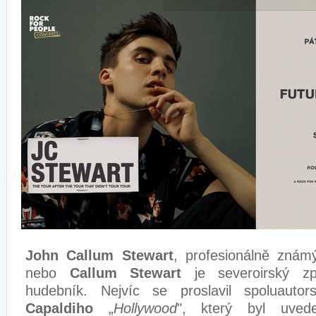
John Callum Stewart
, profesionálně zná
nebo
Callum Stewart
je severoirský zp
hudebník. Nejvíc se proslavil spoluauto
Capaldiho
„
Hollywood
", který byl uv