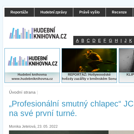
Reportáže
Hudební zprávy
Právě vyšlo
Recenze
A
B
C
D
E
F
G
H
I
J
K
Hudební knihovna
REPORTÁŽ: Hollywoodské
KLIP
www.hudebniknihovna.cz
hvězdy zazářily v brněnském Sonu
Úvodní strana
|
„Profesionální smutný chlapec“ JC
na své první turné.
Monika Jetelová, 23. 05. 2022