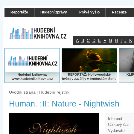
Reportáže
Hudební zprávy
Právě vyšlo
Recenze
A
B
C
D
E
F
G
H
I
J
K
Hudební knihovna
REPORTÁŽ: Hollywoodské
KLIP
www.hudebniknihovna.cz
hvězdy zazářily v brněnském Sonu
Úvodní strana
|
Hudební rejstřík
Human. :II: Nature - Nightwish
Interpret:
Celkový čas:
Vydavatel: