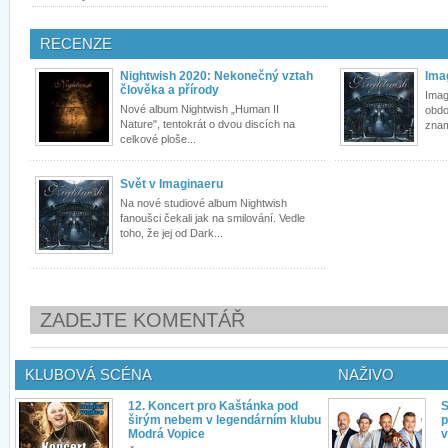
RECENZE
Nightwish 2020: Nekonečný vztah
Ima
člověka a přírody
Imag
Nové album Nightwish „Human II
obdo
Nature", tentokrát o dvou discích na
znam
celkové ploše...
Svět v Imaginaeru
Na nové studiové album Nightwish
fanoušci čekali jak na smilování. Vedle
toho, že jej od Dark...
ZADEJTE KOMENTÁŘ
KLUBOVÁ SCÉNA
NAŽIVO
12. Koncert pro Kaštánka pod
S
širým nebem v legendárním klubu
p
Modrá Vopice
v