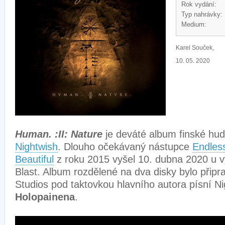
Rok vydání:
Typ nahrávky:
Medium:
Karel Souček,
10. 05. 2020
Human. :II: Nature
je deváté album finské hud
Nightwish
. Dlouho očekávaný nástupce
Endles
Beautiful
z roku 2015 vyšel 10. dubna 2020 u v
Blast. Album rozdělené na dva disky bylo přip
Studios pod taktovkou hlavního autora písní N
Holopainena
.