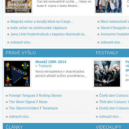
Čas letí neskutečně rychle.... I letos se
O
bude 8. srpna v klubu Modrá...
s
28.07.
05.08.
»
Magický večer a dvojitý křest na Cargo...
»
Mezi melancholií a
»
Indie večer na smíchovské náplavce
»
Steve'n'Seagulls v 
»
Jana Uriel Kratochvílová s kapelou Illuminati.ca...
»
Anonymní hudební 
»
zobrazit více...
»
zobrazit více...
PRÁVĚ VYŠLO
FESTIVALY
Montáž 1996–2014
Fe
»
Traband
rů
g
Nová retrospektiva v dvaceti jedna
V 
písních přináší průřez proměnlivou...
pr
02.08.
02.08.
»
Foreign Tongues
/
Rolling Stones
»
Čtvrtý den Colours:
»
The Wow! Signal
/
Muse
»
Třetí den Colours: 
»
The Silent Architect
/
Teramaze
»
Druhý den Colours: 
»
zobrazit více...
»
zobrazit více...
ČLÁNKY
VIDEOKLIPY