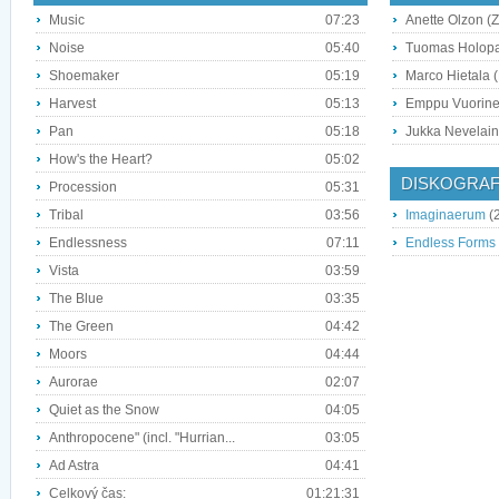
Music
07:23
Anette Olzon (
Noise
05:40
Tuomas Holopa
Shoemaker
05:19
Marco Hietala 
Harvest
05:13
Emppu Vuorinen
Pan
05:18
Jukka Nevelain
How's the Heart?
05:02
DISKOGRAF
Procession
05:31
Tribal
03:56
Imaginaerum
(
Endlessness
07:11
Endless Forms 
Vista
03:59
The Blue
03:35
The Green
04:42
Moors
04:44
Aurorae
02:07
Quiet as the Snow
04:05
Anthropocene" (incl. "Hurrian...
03:05
Ad Astra
04:41
Celkový čas:
01:21:31