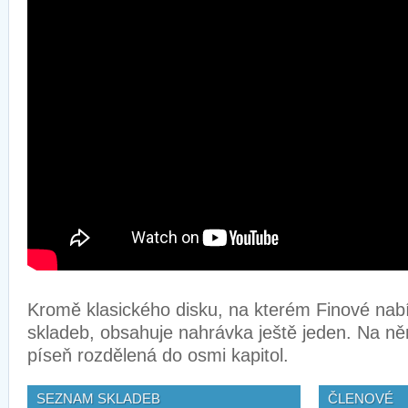
Kromě klasického disku, na kterém Finové nabí
skladeb, obsahuje nahrávka ještě jeden. Na ně
píseň rozdělená do osmi kapitol.
SEZNAM SKLADEB
ČLENOVÉ