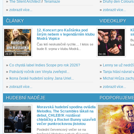
»
The Silent Architect
/
Teramaze
»
Druhý den Colours: 
»
zobrazit více...
»
zobrazit více...
ČLÁNKY
VIDEOKLIPY
12. Koncert pro Kaštánka pod
Kř
širým nebem v legendárním klubu
si
Modrá Vopice
Bu
Čas letí neskutečně rychle.... I letos se
ka
bude 8. srpna v klubu Modrá...
28.07.
04.08.
»
Co chystá label Indies Scope pro rok 2026?
»
Lenny se už nedrží
»
Patnáctý ročník cen Vinyla zveřejnil...
»
Tanja hlásí návrat v
»
Ikona české hudební scény Jana Uriel...
»
Michal Hrůza zachyc
»
zobrazit více...
»
zobrazit více...
HUDEBNÍ NADĚJE
PODPORUJEME
Moravská hudební spodina ovládla
Melodku. The Scrambles lákali na
debut, CHLEB!K rozdával
chlebíčky a Rocket Bunny uzavřeli
večer punkrockovou jistotou
Poslední červencový večer se na
03.08.