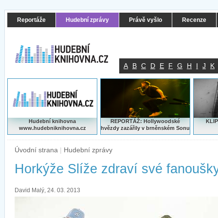
Reportáže
Hudební zprávy
Právě vyšlo
Recenze
A
B
C
D
E
F
G
H
I
J
K
Hudební knihovna
REPORTÁŽ: Hollywoodské
KLIP
www.hudebniknihovna.cz
hvězdy zazářily v brněnském Sonu
Úvodní strana
|
Hudební zprávy
Horkýže Slíže zdraví své fanoušky
David Malý, 24. 03. 2013