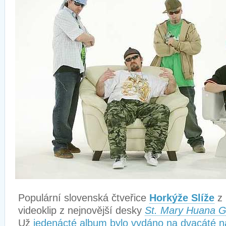
Populární slovenská čtveřice
Horkýže Slíže
z 
videoklip z nejnovější desky
St. Mary Huana G
Už
jedenácté album bylo vydáno na dvacáté n