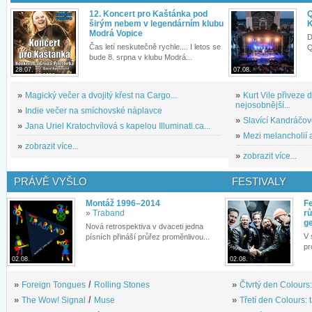
12. Koncert pro Kaštánka pod
Q
širým nebem v legendárním klubu
K
Modrá Vopice
D
Čas letí neskutečně rychle.... I letos se
Q
bude 8. srpna v klubu Modrá...
28.07.
07.08.
»
Magický večer a dvojitý křest na Cargo...
»
Kurt Vile přiveze
nejosobnější...
»
Indie večer na smíchovské náplavce
»
Slavící Kandráčov
»
Jana Uriel Kratochvílová s kapelou Illuminati.ca...
»
Mezi melancholií a
»
zobrazit více...
»
zobrazit více...
PRÁVĚ VYŠLO
FESTIVALY
Montáž 1996–2014
Fe
»
Traband
rů
g
Nová retrospektiva v dvaceti jedna
V 
písních přináší průřez proměnlivou...
pr
02.08.
02.08.
»
Foreign Tongues
/
Rolling Stones
»
Čtvrtý den Colours:
»
The Wow! Signal
/
Muse
»
Třetí den Colours: 