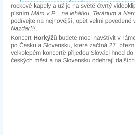
rockové kapely a už je na světě čtvrtý videoklip
písním
Mám v P... na lehátku
,
Terárium
a
Nero
podívejte na nejnovější, opět velmi povedené 
Nazdar!!!
.
Koncert
Horkýžů
budete moci navštívit v rámc
po Česku a Slovensku, které začíná 27. březn
velkolepém koncertě přijedou Slováci hned do
českých měst a na Slovensku odehrají dalšíc