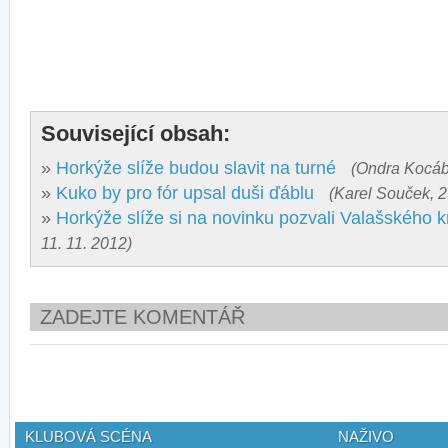
Související obsah:
»
Horkýže slíže budou slavit na turné
(Ondra Kocáb,
»
Kuko by pro fór upsal duši ďáblu
(Karel Souček, 2
»
Horkýže slíže si na novinku pozvali Valašského k
11. 11. 2012)
ZADEJTE KOMENTÁŘ
KLUBOVÁ SCÉNA
NAŽIVO