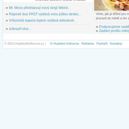
brněnské Melodce setkaly tři kapely...
»
Mr. Moss představují nový singl Weird...
»
Rapové duo PAST vydává svou pátou desku...
Víme, jak je těžké pro
prorazit do médií a tím
»
Vršovická kapela tojeon vydává debutové...
»
Podporujeme nadě
»
zobrazit více...
»
Zadání profilu inter
© 2010 HudebniKnihovna.cz |
O Hudební knihovna
Reklama
Partneři
Kontakty