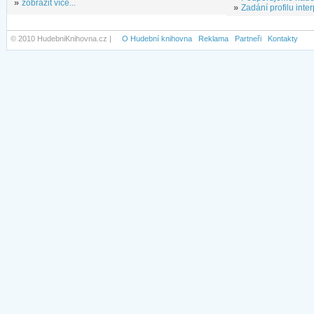
»
zobrazit více...
»
Zadání profilu inter
© 2010 HudebniKnihovna.cz |
O Hudební knihovna
Reklama
Partneři
Kontakty