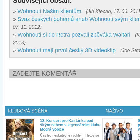
Související obsah:
»
Wohnouti Našim klientům
(Jiří Klecan, 17. 06. 201
»
Svaz českých bohémů aneb Wohnouti svým klie
07. 11. 2012)
»
Wohnouti si do Retra pozvali zpěváka Waltari
(K
2013)
»
Wohnouti mají první český 3D videoklip
(Joe Stra
ZADEJTE KOMENTÁŘ
KLUBOVÁ SCÉNA
NAŽIVO
12. Koncert pro Kaštánka pod
S
širým nebem v legendárním klubu
p
Modrá Vopice
v
Čas letí neskutečně rychle.... I letos se
O