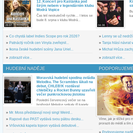
12. Koncert pro Kaštánka pod
Kř
širým nebem v legendárním klubu
si
Modrá Vopice
Bu
Čas letí neskutečně rychle.... I letos se
ka
bude 8. srpna v klubu Modrá...
28.07.
04.08.
»
Co chystá label Indies Scope pro rok 2026?
»
Lenny se už nedrží
»
Patnáctý ročník cen Vinyla zveřejnil...
»
Tanja hlásí návrat v
»
Ikona české hudební scény Jana Uriel...
»
Michal Hrůza zachyc
»
zobrazit více...
»
zobrazit více...
HUDEBNÍ NADĚJE
PODPORUJEME
Moravská hudební spodina ovládla
Melodku. The Scrambles lákali na
debut, CHLEB!K rozdával
chlebíčky a Rocket Bunny uzavřeli
večer punkrockovou jistotou
Poslední červencový večer se na
03.08.
brněnské Melodce setkaly tři kapely...
»
Mr. Moss představují nový singl Weird...
»
Rapové duo PAST vydává svou pátou desku...
Víme, jak je těžké pro
prorazit do médií a tím
»
Vršovická kapela tojeon vydává debutové...
»
Podporujeme nadě