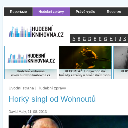
Reportáže
Hudební zprávy
Právě vyšlo
Recenze
A
B
C
D
E
F
G
H
I
J
K
Hudební knihovna
REPORTÁŽ: Hollywoodské
KLIP
www.hudebniknihovna.cz
hvězdy zazářily v brněnském Sonu
Úvodní strana
|
Hudební zprávy
Horký singl od Wohnoutů
David Malý, 11. 08. 2013