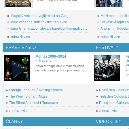
bude 8. srpna v klubu Modrá...
s
28.07.
05.08.
»
Magický večer a dvojitý křest na Cargo...
»
Mezi melancholií a
»
Indie večer na smíchovské náplavce
»
Steve'n'Seagulls v 
»
Jana Uriel Kratochvílová s kapelou Illuminati.ca...
»
Anonymní hudební 
»
zobrazit více...
»
zobrazit více...
PRÁVĚ VYŠLO
FESTIVALY
Montáž 1996–2014
Fe
»
Traband
rů
g
Nová retrospektiva v dvaceti jedna
V 
písních přináší průřez proměnlivou...
pr
02.08.
02.08.
»
Foreign Tongues
/
Rolling Stones
»
Čtvrtý den Colours:
»
The Wow! Signal
/
Muse
»
Třetí den Colours: 
»
The Silent Architect
/
Teramaze
»
Druhý den Colours: 
»
zobrazit více...
»
zobrazit více...
ČLÁNKY
VIDEOKLIPY