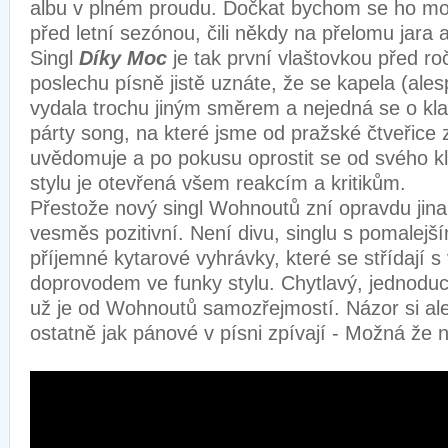
albu v plném proudu. Dočkat bychom se ho moh
před letní sezónou, čili někdy na přelomu jara 
Singl
Díky Moc
je tak první vlaštovkou před r
poslechu písně jistě uznáte, že se kapela (ales
vydala trochu jiným směrem a nejedná se o kla
párty song, na které jsme od pražské čtveřice z
uvědomuje a po pokusu oprostit se od svého k
stylu je otevřená všem reakcím a kritikům.
Přestože nový singl Wohnoutů zní opravdu jina
vesměs pozitivní. Není divu, singlu s pomalej
příjemné kytarové vyhrávky, které se střídají
doprovodem ve funky stylu. Chytlavý, jednoduc
už je od Wohnoutů samozřejmostí. Názor si ale
ostatně jak pánové v písni zpívají - Možná že 