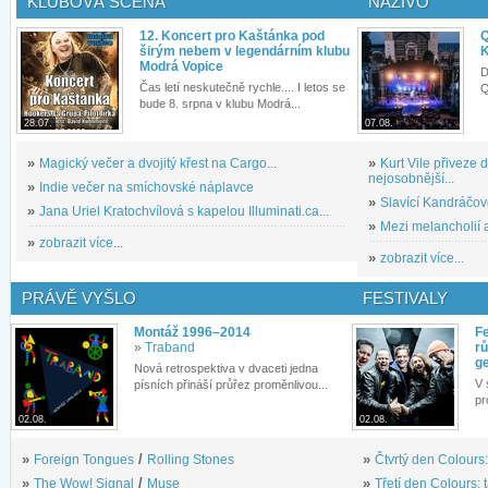
KLUBOVÁ SCÉNA
NAŽIVO
12. Koncert pro Kaštánka pod
Q
širým nebem v legendárním klubu
K
Modrá Vopice
D
Čas letí neskutečně rychle.... I letos se
Q
bude 8. srpna v klubu Modrá...
28.07.
07.08.
»
Magický večer a dvojitý křest na Cargo...
»
Kurt Vile přiveze
nejosobnější...
»
Indie večer na smíchovské náplavce
»
Slavící Kandráčov
»
Jana Uriel Kratochvílová s kapelou Illuminati.ca...
»
Mezi melancholií a
»
zobrazit více...
»
zobrazit více...
PRÁVĚ VYŠLO
FESTIVALY
Montáž 1996–2014
Fe
»
Traband
rů
g
Nová retrospektiva v dvaceti jedna
V 
písních přináší průřez proměnlivou...
pr
02.08.
02.08.
»
Foreign Tongues
/
Rolling Stones
»
Čtvrtý den Colours:
»
The Wow! Signal
/
Muse
»
Třetí den Colours: 