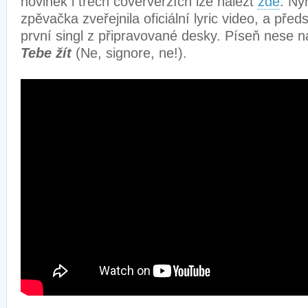
novinek i třech coververzích lze nalézt
zde
. Ny
zpěvačka zveřejnila oficiální lyric video, a předs
první singl z připravované desky. Píseň nese 
Tebe žít
(Ne, signore, ne!).