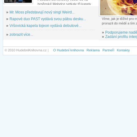
03.08.
brněnské Melodce setkaly tři kapely...
»
Mr. Moss představují nový singl Weird...
»
Rapové duo PAST vydává svou pátou desku...
Víme, jak je těžké pro
prorazit do médií a tím
»
Vršovická kapela tojeon vydává debutové...
»
Podporujeme nadě
»
zobrazit více...
»
Zadání profilu inter
© 2010 HudebniKnihovna.cz |
O Hudební knihovna
Reklama
Partneři
Kontakty