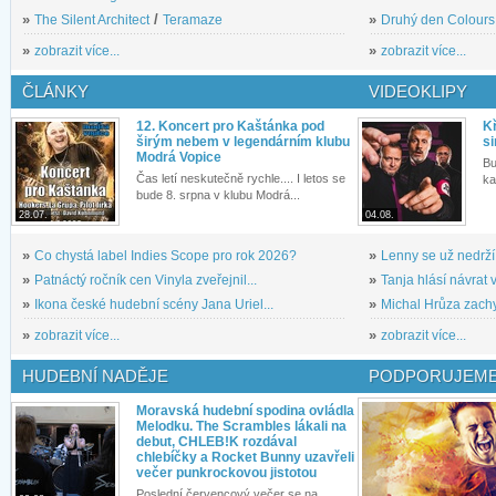
»
The Silent Architect
/
Teramaze
»
Druhý den Colours: 
»
zobrazit více...
»
zobrazit více...
ČLÁNKY
VIDEOKLIPY
12. Koncert pro Kaštánka pod
Kř
širým nebem v legendárním klubu
si
Modrá Vopice
Bu
Čas letí neskutečně rychle.... I letos se
ka
bude 8. srpna v klubu Modrá...
28.07.
04.08.
»
Co chystá label Indies Scope pro rok 2026?
»
Lenny se už nedrží
»
Patnáctý ročník cen Vinyla zveřejnil...
»
Tanja hlásí návrat v
»
Ikona české hudební scény Jana Uriel...
»
Michal Hrůza zachyc
»
zobrazit více...
»
zobrazit více...
HUDEBNÍ NADĚJE
PODPORUJEME
Moravská hudební spodina ovládla
Melodku. The Scrambles lákali na
debut, CHLEB!K rozdával
chlebíčky a Rocket Bunny uzavřeli
večer punkrockovou jistotou
Poslední červencový večer se na