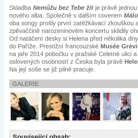
Skladba
Nemůžu bez Tebe žít
je právě jednou
nového alba. Společně s dalším coverem
Málo
oba songy prošly první zatěžkávací zkouškou
zpěvaččině narozeninovém koncertu sklidily o
Od natáčení desky si Helena před několika dny
do Paříže. Prestižní francouzské
Musée Grévi
na jaře 2014 pobočku v pražské Celetné ulici a
oslovených osobností z Česka byla právě
Hele
Na její soše se již pilně pracuje.
GALERIE
Související obsah: