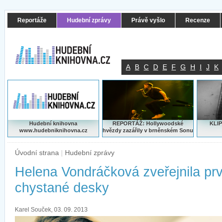
Reportáže
Hudební zprávy
Právě vyšlo
Recenze
A
B
C
D
E
F
G
H
I
J
K
Hudební knihovna
REPORTÁŽ: Hollywoodské
KLIP
www.hudebniknihovna.cz
hvězdy zazářily v brněnském Sonu
Úvodní strana
|
Hudební zprávy
Helena Vondráčková zveřejnila prv
chystané desky
Karel Souček, 03. 09. 2013