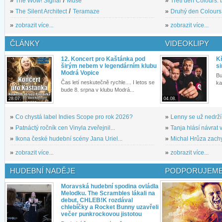
»
The Wow! Signal
/
Muse
»
Třetí den Colours: 
»
The Silent Architect
/
Teramaze
»
Druhý den Colours: 
»
zobrazit více...
»
zobrazit více...
ČLÁNKY
VIDEOKLIPY
12. Koncert pro Kaštánka pod
Kř
širým nebem v legendárním klubu
si
Modrá Vopice
Bu
Čas letí neskutečně rychle.... I letos se
ka
bude 8. srpna v klubu Modrá...
28.07.
04.08.
»
Co chystá label Indies Scope pro rok 2026?
»
Lenny se už nedrží
»
Patnáctý ročník cen Vinyla zveřejnil...
»
Tanja hlásí návrat v
»
Ikona české hudební scény Jana Uriel...
»
Michal Hrůza zachyc
»
zobrazit více...
»
zobrazit více...
HUDEBNÍ NADĚJE
PODPORUJEME
Moravská hudební spodina ovládla
Melodku. The Scrambles lákali na
debut, CHLEB!K rozdával
chlebíčky a Rocket Bunny uzavřeli
večer punkrockovou jistotou