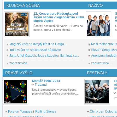
KLUBOVÁ SCÉNA
NAŽIVO
12. Koncert pro Kaštánka pod
S
širým nebem v legendárním klubu
p
Modrá Vopice
v
Čas letí neskutečně rychle.... I letos se
O
bude 8. srpna v klubu Modrá...
s
28.07.
05.08.
»
Magický večer a dvojitý křest na Cargo...
»
Mezi melancholií a
»
Indie večer na smíchovské náplavce
»
Steve'n'Seagulls v 
»
Jana Uriel Kratochvílová s kapelou Illuminati.ca...
»
Anonymní hudební 
»
zobrazit více...
»
zobrazit více...
PRÁVĚ VYŠLO
FESTIVALY
Montáž 1996–2014
Fe
»
Traband
rů
g
Nová retrospektiva v dvaceti jedna
V 
písních přináší průřez proměnlivou...
pr
02.08.
02.08.
»
Foreign Tongues
/
Rolling Stones
»
Čtvrtý den Colours: