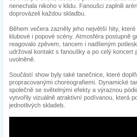
nenechala nikoho v klidu. Fanoušci zaplnili arén
doprovázeli každou skladbu.
Během večera zazněly jeho největší hity, které 
klubové i popové scény. Atmosféra postupně g
reagovalo zpěvem, tancem i nadšeným potleske
udržoval kontakt s fanoušky a po celý koncert 
uvolněně.
Součástí show byly také tanečnice, které dopl
propracovanými choreografiemi. Dynamické ta
společně se světelnými efekty a výraznou pód
vytvořily vizuálně atraktivní podívanou, která po
jednotlivých skladeb.