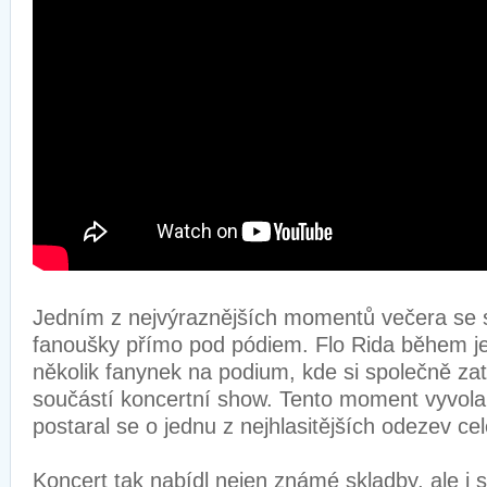
Jedním z nejvýraznějších momentů večera se s
fanoušky přímo pod pódiem. Flo Rida během j
několik fanynek na podium, kde si společně zata
součástí koncertní show. Tento moment vyvola
postaral se o jednu z nejhlasitějších odezev c
Koncert tak nabídl nejen známé skladby, ale i 