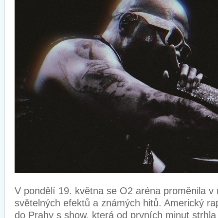
V pondělí 19. května se O2 aréna proměnila v 
světelných efektů a známých hitů. Americký r
do Prahy s show, která od prvních minut strhla