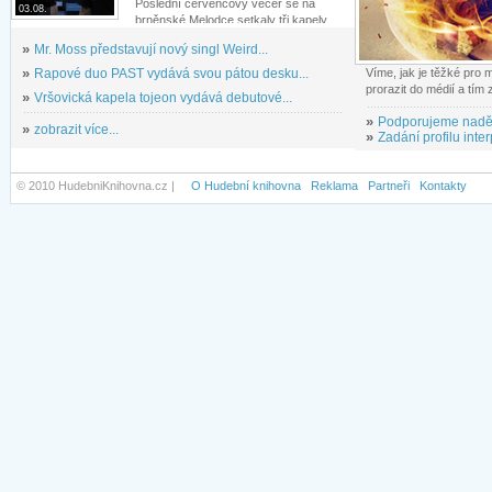
Poslední červencový večer se na
03.08.
brněnské Melodce setkaly tři kapely...
»
Mr. Moss představují nový singl Weird...
»
Rapové duo PAST vydává svou pátou desku...
Víme, jak je těžké pro
prorazit do médií a tím
»
Vršovická kapela tojeon vydává debutové...
»
Podporujeme nadě
»
zobrazit více...
»
Zadání profilu inter
© 2010 HudebniKnihovna.cz |
O Hudební knihovna
Reklama
Partneři
Kontakty