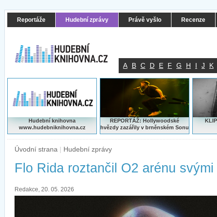
Reportáže
Hudební zprávy
Právě vyšlo
Recenze
A
B
C
D
E
F
G
H
I
J
K
Hudební knihovna
REPORTÁŽ: Hollywoodské
KLIP
www.hudebniknihovna.cz
hvězdy zazářily v brněnském Sonu
Úvodní strana
|
Hudební zprávy
Flo Rida roztančil O2 arénu svými 
Redakce, 20. 05. 2026