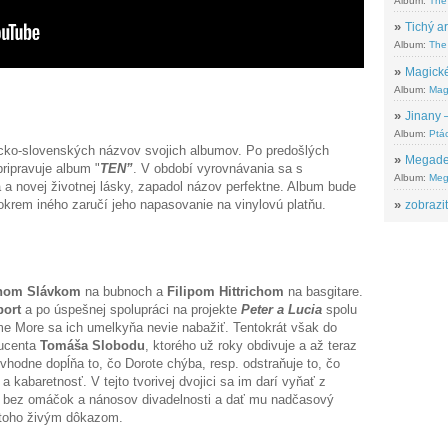
Album:
The
»
Tichý ar
Album:
The 
»
Magické
Album:
Mag
»
Jinany –
Album:
Ptác
icko-slovenských názvov svojich albumov. Po predošlých
»
Megadeth
pripravuje album "
TEN”
. V období vyrovnávania sa s
Album:
Meg
a novej životnej lásky, zapadol názov perfektne. Album bude
okrem iného zaručí jeho napasovanie na vinylovú platňu.
»
zobrazit
nom Slávkom
na bubnoch a
Filipom Hittrichom
na basgitare.
port
a po úspešnej spolupráci na projekte
Peter a Lucia
spolu
e More sa ich umelkyňa nevie nabažiť. Tentokrát však do
ducenta
Tomáša Slobodu
, ktorého už roky obdivuje a až teraz
vhodne dopĺňa to, čo Dorote chýba, resp. odstraňuje to, čo
a kabaretnosť. V tejto tvorivej dvojici sa im darí vyňať z
t, bez omáčok a nánosov divadelnosti a dať mu nadčasový
toho živým dôkazom.