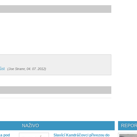
ůst
(Joe Stramr, 04. 07. 2012)
NAŽIVO
REPOR
ka pod
Slavící Kandráčovci přivezou do