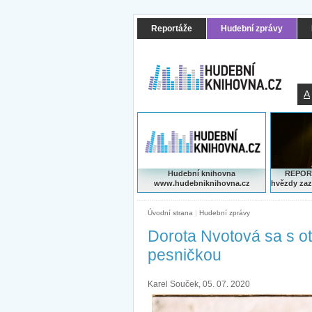
Reportáže
Hudební zprávy
A
Hudební knihovna
REPORT
www.hudebniknihovna.cz
hvězdy zaz
Úvodní strana
|
Hudební zprávy
Dorota Nvotová sa s 
pesničkou
Karel Souček, 05. 07. 2020