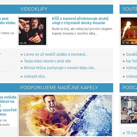
VIDEOKLIPY
SOUT
a pod
Kříž a kamení představuje druhý
ním klubu
singl z chystané desky Insanie
Bude to boj, ale neboj byl prvním singlem
I letos se
kapely Insania z nového alba...
..
04.08.
06.08.
?
»
Lenny se už nedrží zpátky a nechává...
»
Soutěž
»
Tanja hlásí návrat v plné síle
»
Na Toč
»
Michal Hrůza zachycuje v novém klipu sílu...
»
Vyhraj
»
zobrazit více...
»
zobrazi
PODPORUJEME NADĚJNÉ KAPELY
PODCA
a ovládla
ákali na
l
y uzavřeli
otou
e na
19.07.
kapely...
»
Tři De