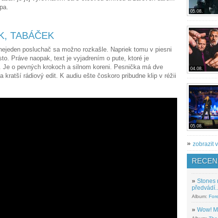
lipa.
05.08.
K, TABÁČEK
a nejeden posluchač sa možno rozkašle. Napriek tomu v piesni
o. Práve naopak, text je vyjadrením o pute, ktoré je
da. Je o pevných krokoch a silnom koreni. Pesnička má dve
04.08.
 kratší rádiový edit. K audiu ešte čoskoro pribudne klip v réžii
05.08.
»
zobrazit v
RECEN
»
Stones 
předvádí..
Album:
For
»
Wow! M