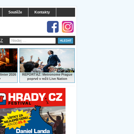
Soutěže
Kontakty
Z
:
Winter 2026
REPORTÁŽ
Metronome Prague
y
poprvé v režii Live Nation