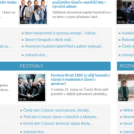
ním klubu
pražského Gauče největší hity i
výroční album
. I letos se
Oblíbená slovenská kapela Kandráčovci
...
se letos v srpnu představí také...
05.08.
03.08.
»
Mezi melancholií a syrovou energií – h3nce...
»
Hudební
»
Steve'n'Seagulls v Brně vrátí...
»
Řekové 
i.ca...
»
Anonymní hudební talent Red Leather vystoupí...
»
Čtvrtý 
»
zobrazit více...
»
zobrazit
FESTIVALY
ROZH
Festival Brod 1995 si užijí fanoušci
různých hudebních žánrů i
generací
 jedna
V sobotu 22. srpna se Český Brod opět
livou...
promění v dějiště jednodenní přehlídky...
02.08.
04.08.
»
Čtvrtý den Colours: ranní peozie, ženský...
»
Within
»
Třetí den Colours: tanec v kalužích a Mobyho...
»
Mnemic
»
Druhý den Colours: tenisový zápas Berta,...
»
Good T
»
zobrazit více...
»
zobrazi