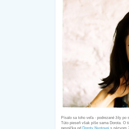
Písalo sa toho veľa - podrezané žily po 
Túto pieseň však píše sama Dorota. O ti
pesnička od
Doroty Nvotovej
s názvom