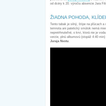
od dcéry k 20. výročiu absencie Jara Fi
ŽIADNA POHODA, KLÍDE
Tento tabak je silný, štípe na pľúcach 
temnota ani patetický smútok nemá miest
nepretrhnuteľné, o krvi, ktorá nie je vo
verzie, plnú albumovú (stopáž 4:40 min) a
Juraja Nvotu
.