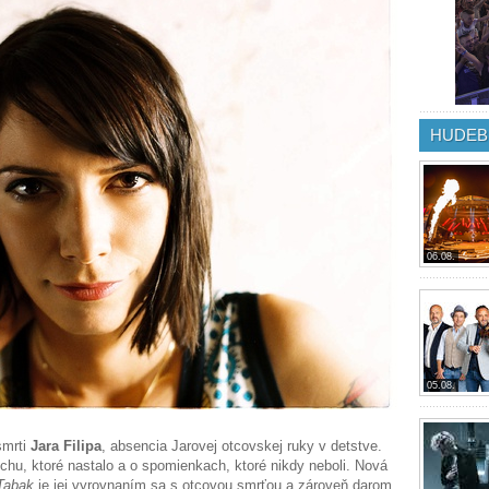
HUDEB
06.08.
05.08.
smrti
Jara Filipa
, absencia Jarovej otcovskej ruky v detstve.
chu, ktoré nastalo a o spomienkach, ktoré nikdy neboli. Nová
Tabak
je jej vyrovnaním sa s otcovou smrťou a zároveň darom