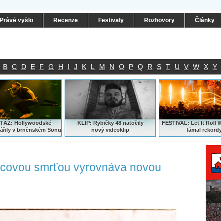
Právě vyšlo
Recenze
Festivaly
Rozhovory
Články
B
C
D
E
F
G
H
I
J
K
L
M
N
O
P
Q
R
S
T
U
V
W
X
Y
ÁŽ: Hollywoodské
KLIP: Rybičky 48 natočily
FESTIVAL:
Let It Roll 
ářily v brněnském Sonu
nový
videoklip
lámal rekord
otcovou smrťou vyrovnáva novou