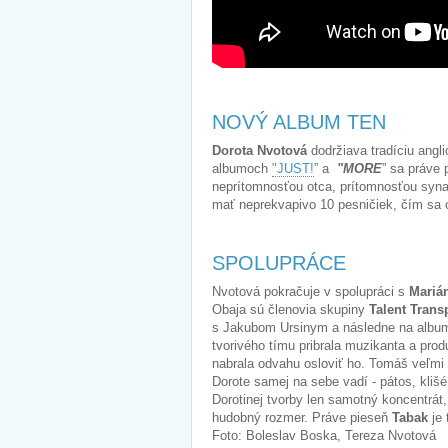
NOVÝ ALBUM TEN
Dorota Nvotová
dodržiava tradíciu angl
albumoch
"JUST!
” a
"MORE
” sa práve 
neprítomnosťou otca, prítomnosťou syna 
mať neprekvapivo 10 pesničiek, čím sa 
SPOLUPRÁCE
Nvotová pokračuje v spolupráci s
Mariá
Obaja sú členovia skupiny
Talent Trans
s Jakubom Ursinym a následne na album
tvorivého tímu pribrala muzikanta a pro
nabrala odvahu osloviť ho. Tomáš veľmi 
Dorote samej na sebe vadí - pátos, klišé 
Dorotinej tvorby len samotný koncentrá
hudobný rozmer. Práve pieseň
Tabak
je 
Foto: Boleslav Boska, Tereza Nvotová