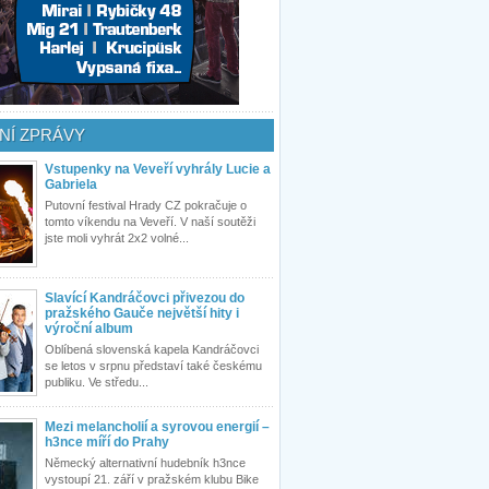
NÍ ZPRÁVY
Vstupenky na Veveří vyhrály Lucie a
Gabriela
Putovní festival Hrady CZ pokračuje o
tomto víkendu na Veveří. V naší soutěži
jste moli vyhrát 2x2 volné...
Slavící Kandráčovci přivezou do
pražského Gauče největší hity i
výroční album
Oblíbená slovenská kapela Kandráčovci
se letos v srpnu představí také českému
publiku. Ve středu...
Mezi melancholií a syrovou energií –
h3nce míří do Prahy
Německý alternativní hudebník h3nce
vystoupí 21. září v pražském klubu Bike