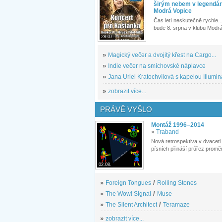
širým nebem v legendár
Modrá Vopice
Čas letí neskutečně rychle...
bude 8. srpna v klubu Modrá
28.07.
»
Magický večer a dvojitý křest na Cargo...
»
Indie večer na smíchovské náplavce
»
Jana Uriel Kratochvílová s kapelou Illuminat
»
zobrazit více...
PRÁVĚ VYŠLO
Montáž 1996–2014
»
Traband
Nová retrospektiva v dvaceti
písních přináší průřez proměn
02.08.
»
Foreign Tongues
/
Rolling Stones
»
The Wow! Signal
/
Muse
»
The Silent Architect
/
Teramaze
»
zobrazit více...