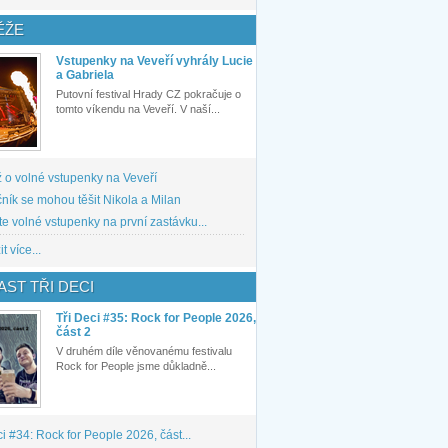
ĚŽE
Vstupenky na Veveří vyhrály Lucie
a Gabriela
Putovní festival Hrady CZ pokračuje o
tomto víkendu na Veveří. V naší...
 o volné vstupenky na Veveří
ník se mohou těšit Nikola a Milan
te volné vstupenky na první zastávku...
t více...
ST TŘI DECI
Tři Deci #35: Rock for People 2026,
část 2
V druhém díle věnovanému festivalu
Rock for People jsme důkladně...
ci #34: Rock for People 2026, část...