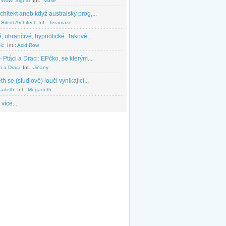
 Wow! Signal
Int.:
Muse
chitekt aneb když australský prog,...
Silent Architect
Int.:
Teramaze
, uhrančivé, hypnotické. Takové...
ic
Int.:
Acid Row
 Ptáci a Draci: EPčko, se kterým...
i a Draci
Int.:
Jinany
 se (studiově) loučí vynikající...
adeth
Int.:
Megadeth
 více...