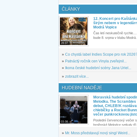
ČLÁNKY
12. Koncert pro Kaštánk
širým nebem v legendár
Modrá Vopice
Čas letí neskutečně rychle.... 
bude 8. srpna v klubu Modrá.
28.07.
»
Co chystá label Indies Scope pro rok 2026
»
Patnáctý ročník cen Vinyla zveřejnil...
»
Ikona české hudební scény Jana Uriel...
»
zobrazit více...
HUDEBNÍ NADĚJE
Moravská hudební spodin
Melodku. The Scrambles l
debut, CHLEB!K rozdáva
chlebíčky a Rocket Bunn
večer punkrockovou jist
Poslední červencový večer s
03.08.
brněnské Melodce setkaly tři 
»
Mr. Moss představují nový singl Weird...