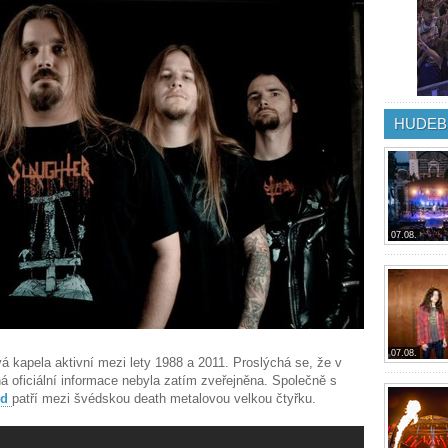
HUDEB
07.08.
07.08.
á kapela aktivní mezi lety 1988 a 2011. Proslýchá se, že v
ná oficiální informace nebyla zatím zveřejněna. Společně s
ed
patří mezi švédskou death metalovou velkou čtyřku.