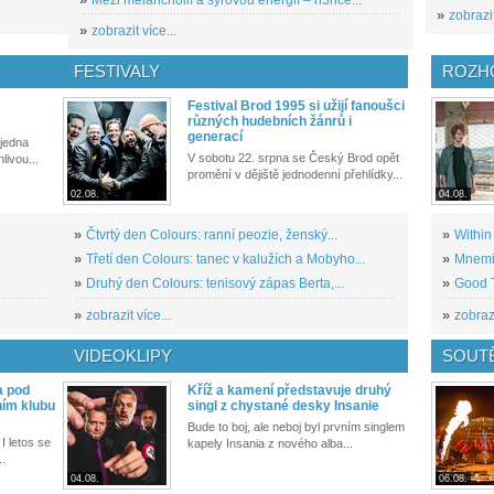
»
zobrazit
»
zobrazit více...
FESTIVALY
ROZH
Festival Brod 1995 si užijí fanoušci
různých hudebních žánrů i
generací
 jedna
V sobotu 22. srpna se Český Brod opět
livou...
promění v dějiště jednodenní přehlídky...
02.08.
04.08.
»
Čtvrtý den Colours: ranní peozie, ženský...
»
Within
»
Třetí den Colours: tanec v kalužích a Mobyho...
»
Mnemic
»
Druhý den Colours: tenisový zápas Berta,...
»
Good T
»
zobrazit více...
»
zobrazi
VIDEOKLIPY
SOUT
a pod
Kříž a kamení představuje druhý
ním klubu
singl z chystané desky Insanie
Bude to boj, ale neboj byl prvním singlem
I letos se
kapely Insania z nového alba...
..
04.08.
06.08.