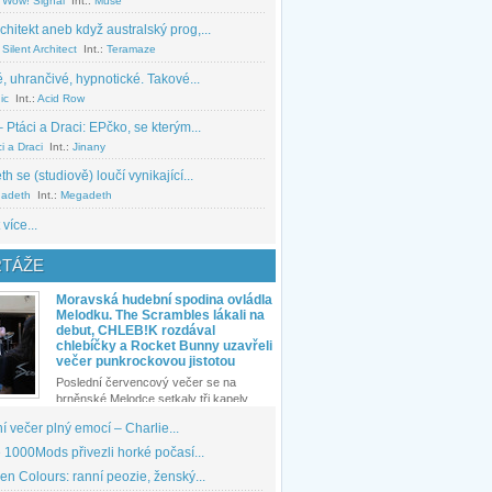
 Wow! Signal
Int.:
Muse
chitekt aneb když australský prog,...
Silent Architect
Int.:
Teramaze
, uhrančivé, hypnotické. Takové...
ic
Int.:
Acid Row
 Ptáci a Draci: EPčko, se kterým...
i a Draci
Int.:
Jinany
 se (studiově) loučí vynikající...
adeth
Int.:
Megadeth
 více...
TÁŽE
Moravská hudební spodina ovládla
Melodku. The Scrambles lákali na
debut, CHLEB!K rozdával
chlebíčky a Rocket Bunny uzavřeli
večer punkrockovou jistotou
Poslední červencový večer se na
brněnské Melodce setkaly tři kapely...
 večer plný emocí – Charlie...
1000Mods přivezli horké počasí...
den Colours: ranní peozie, ženský...