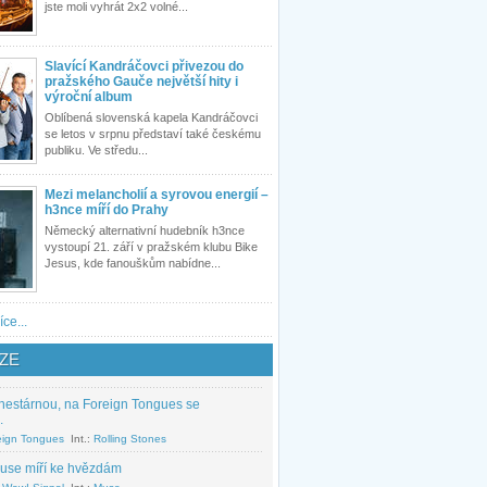
jste moli vyhrát 2x2 volné...
Slavící Kandráčovci přivezou do
pražského Gauče největší hity i
výroční album
Oblíbená slovenská kapela Kandráčovci
se letos v srpnu představí také českému
publiku. Ve středu...
Mezi melancholií a syrovou energií –
h3nce míří do Prahy
Německý alternativní hudebník h3nce
vystoupí 21. září v pražském klubu Bike
Jesus, kde fanouškům nabídne...
íce...
ZE
nestárnou, na Foreign Tongues se
.
eign Tongues
Int.:
Rolling Stones
use míří ke hvězdám