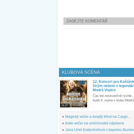
ZADEJTE KOMENTÁŘ
KLUBOVÁ SCÉNA
12. Koncert pro Kaštán
širým nebem v legendár
Modrá Vopice
Čas letí neskutečně rychle...
bude 8. srpna v klubu Modrá
28.07.
»
Magický večer a dvojitý křest na Cargo...
»
Indie večer na smíchovské náplavce
»
Jana Uriel Kratochvílová s kapelou Illuminat