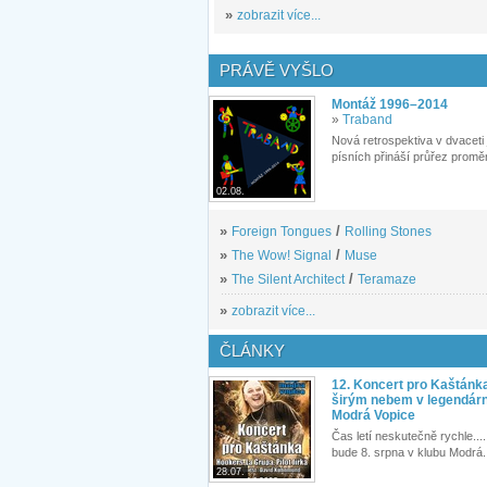
»
zobrazit více...
PRÁVĚ VYŠLO
Montáž 1996–2014
»
Traband
Nová retrospektiva v dvaceti
písních přináší průřez proměn
02.08.
»
Foreign Tongues
/
Rolling Stones
»
The Wow! Signal
/
Muse
»
The Silent Architect
/
Teramaze
»
zobrazit více...
ČLÁNKY
12. Koncert pro Kaštánk
širým nebem v legendár
Modrá Vopice
Čas letí neskutečně rychle.... 
bude 8. srpna v klubu Modrá.
28.07.