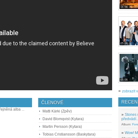
06.08.
05.08.
05.08.
»
zobrazit v
RECEN
ČLENOVÉ
řejněná alba ...
Matti Kärki (Zpěv)
»
Stones 
David Blomqvist (Kytara)
předvádí..
Album:
For
Martin Persson (Kytara)
»
Wow! M
Tobias Cristiansson (Baskytara)