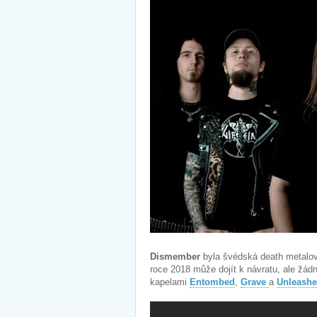
Dismember
byla švédská death metalov
roce 2018 může dojít k návratu, ale žád
kapelami
Entombed
,
Grave
a
Unleash