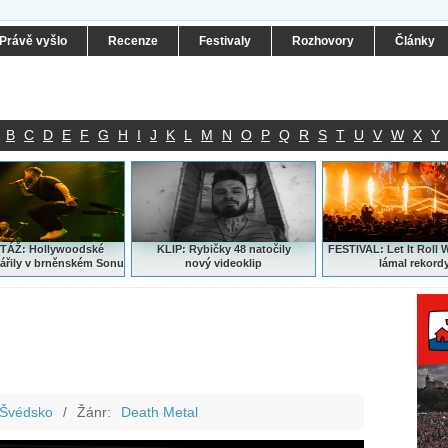
Právě vyšlo
Recenze
Festivaly
Rozhovory
Články
B
C
D
E
F
G
H
I
J
K
L
M
N
O
P
Q
R
S
T
U
V
W
X
Y
ÁŽ: Hollywoodské
KLIP: Rybičky 48 natočily
FESTIVAL:
Let It Roll 
ářily v brněnském Sonu
nový
videoklip
lámal rekord
Švédsko
/
Žánr:
Death Metal