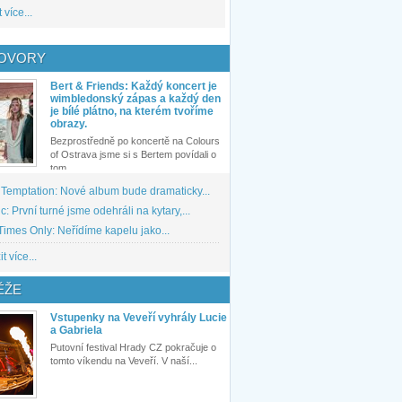
 více...
OVORY
Bert & Friends: Každý koncert je
wimbledonský zápas a každý den
je bílé plátno, na kterém tvoříme
obrazy.
Bezprostředně po koncertě na Colours
of Ostrava jsme si s Bertem povídali o
tom,...
 Temptation: Nové album bude dramaticky...
: První turné jsme odehráli na kytary,...
imes Only: Neřídíme kapelu jako...
t více...
ĚŽE
Vstupenky na Veveří vyhrály Lucie
a Gabriela
Putovní festival Hrady CZ pokračuje o
tomto víkendu na Veveří. V naší...