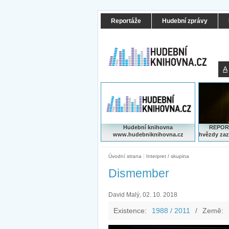
Reportáže
Hudební zprávy
A
Hudební knihovna
REPORT
www.hudebniknihovna.cz
hvězdy zaz
Úvodní strana
|
Interpret / skupina
Dismember
David Malý, 02. 10. 2018
Existence:
1988 / 2011
/
Země: