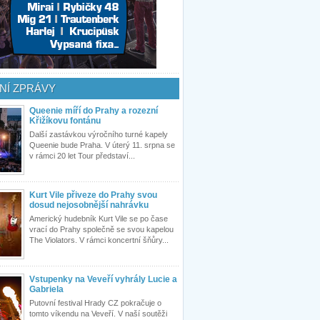
NÍ ZPRÁVY
Queenie míří do Prahy a rozezní
Křižíkovu fontánu
Další zastávkou výročního turné kapely
Queenie bude Praha. V úterý 11. srpna se
v rámci 20 let Tour představí...
Kurt Vile přiveze do Prahy svou
dosud nejosobnější nahrávku
Americký hudebník Kurt Vile se po čase
vrací do Prahy společně se svou kapelou
The Violators. V rámci koncertní šňůry...
Vstupenky na Veveří vyhrály Lucie a
Gabriela
Putovní festival Hrady CZ pokračuje o
tomto víkendu na Veveří. V naší soutěži