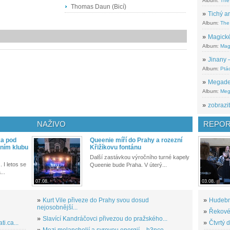
Album:
The
Thomas Daun (Bicí)
»
Tichý ar
Album:
The 
»
Magické
Album:
Mag
»
Jinany –
Album:
Ptác
»
Megadeth
Album:
Meg
»
zobrazit
NAŽIVO
REPOR
ka pod
Queenie míří do Prahy a rozezní
ním klubu
Křižíkovu fontánu
Další zastávkou výročního turné kapely
. I letos se
Queenie bude Praha. V úterý...
...
07.08.
03.08.
»
Kurt Vile přiveze do Prahy svou dosud
»
Hudební
nejosobnější...
»
Řekové 
»
Slavící Kandráčovci přivezou do pražského...
i.ca...
»
Čtvrtý 
»
Mezi melancholií a syrovou energií – h3nce...