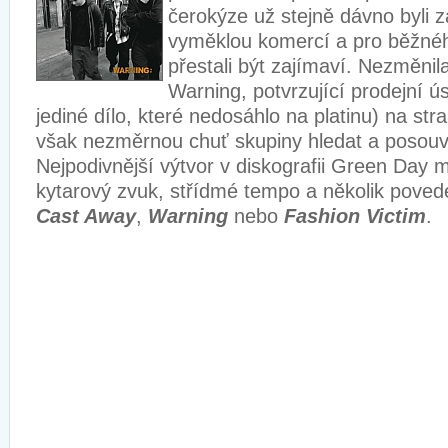
čerokýze už stejně dávno byli 
vyměklou komercí a pro běžné
přestali být zajímaví. Nezměnil
Warning, potvrzující prodejní ús
jediné dílo, které nedosáhlo na platinu) na str
však nezměrnou chuť skupiny hledat a posouv
Nejpodivnější výtvor v diskografii Green Day
kytarový zvuk, střídmé tempo a několik pove
Cast Away
,
Warning
nebo
Fashion Victim
.