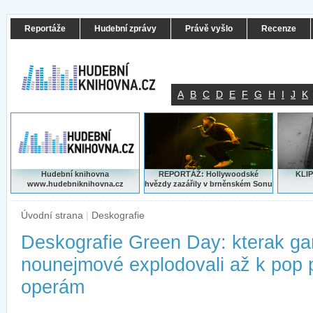
Reportáže
Hudební zprávy
Právě vyšlo
Recenze
A
B
C
D
E
F
G
H
I
J
K
Hudební knihovna
REPORTÁŽ: Hollywoodské
KLIP
www.hudebniknihovna.cz
hvězdy zazářily v brněnském Sonu
Úvodní strana
|
Deskografie
Deskografie Green Day: kterak ga
nounejmové explodovali až k pop
operám