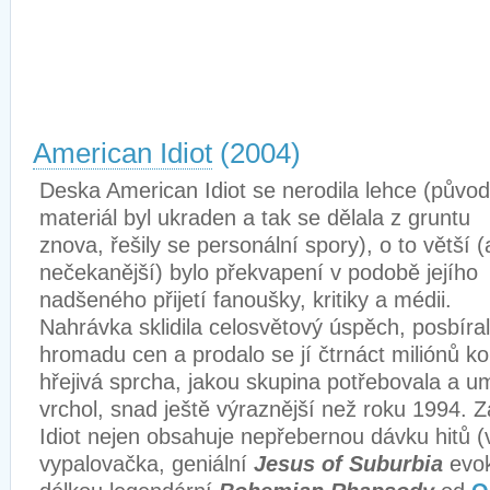
American Idiot
(2004)
Deska American Idiot se nerodila lehce (původ
materiál byl ukraden a tak se dělala z gruntu
znova, řešily se personální spory), o to větší (a
nečekanější) bylo překvapení v podobě jejího
nadšeného přijetí fanoušky, kritiky a médii.
Nahrávka sklidila celosvětový úspěch, posbíra
hromadu cen a prodalo se jí čtrnáct miliónů kop
hřejivá sprcha, jakou skupina potřebovala a um
vrchol, snad ještě výraznější než roku 1994. Z
Idiot nejen obsahuje nepřebernou dávku hitů 
vypalovačka, geniální
Jesus of Suburbia
evok