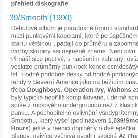
přehled diskografie
.
39/Smooth
(1990)
Debutové album je paradoxně (oproti standar
mezi punkovými kapelami, které po úspěšném
startu většinou upadají do průměru a zapomně
tvorby skupiny asi nejméně známé. Není divu.
Přináší sice poctivý, s nadšením zahraný, ov
veskrze průměrný punkrock konce osmdesátý
let. Hodně podobné desky od hodně podobných
tehdy v Severní Americe jako na běžícím pá
třeba
Doughboys
,
Operation Ivy
,
Waltons
a
byly typické nepříliš komplikované, úderné so
spíše z rockového undergroundu než z klasic
punku. A pochopitelně ovlivnění všudypřítom
Smoothu, který vyšel (pod názvem
1,039/Smo
Hours
) ještě v reedici doplněný o dvě épéčka
Slappy, nejvíce vyčnívá úvodní skočná
At The