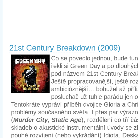
21st Century Breakdown
(2009)
Co se povedlo jednou, bude fun
řekli si Green Day a po dlouhýc
pod názvem 21st Century Break
Ještě propracovanější, ještě roz
ambicióznější… bohužel až příli
posluchač už tuhle parádu jen o
Tentokráte vypráví příběh dvojice Gloria a Chri
problémy současného světa. I přes pár výra
(
Murder City
,
Static Age
), rozdělení do tří čá
skladeb o akustické instrumentální úvody se z
pouhé rozvíjení (nebo vykrádání) Idiota. Desk