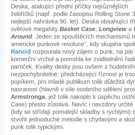
Deska, atakující přední příčky nejrůznějších
žebříčků (např. podle časopisu Rolling Stone 
nejlepší nahrávka 90. let). Deska obsahující tři
světové megahity
Basket Case
,
Longview
a
Around
. Jeden ze spouštěcích mechanismů t
americké punkové revoluce", kdy skupina spo
Rancid
rozpoutala nový zájem o punk, na pár 
komerční vrchol a pomohla ke zviditelnění řad
partiček. Kvality desky jsou ovšem z hudebníh
nezpochybnitelné: předcházející říznost je tr
popíkem, pro mladé publikum tolik důležitá d
nasranost (hlavně v síle osobního sdělení pros
Armstronga
, jež tolik nakoplo k úspěchu ústř
Case) přesto zůstává. Navíc i navzdory určité 
(kdy se střídají pomalejší skladby s rychlými)
stvořit jednoduché melodie s chytlavými a sko
punk tolik typickými.