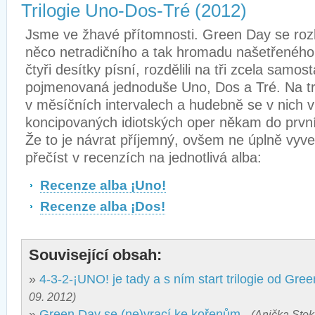
Trilogie Uno-Dos-Tré (2012)
Jsme ve žhavé přítomnosti. Green Day se rozh
něco netradičního a tak hromadu našetřeného 
čtyři desítky písní, rozdělili na tři zcela samo
pojmenovaná jednoduše Uno, Dos a Tré. Na tr
v měsíčních intervalech a hudebně se v nich v
koncipovaných idiotských oper někam do první 
Že to je návrat příjemný, ovšem ne úplně vyv
přečíst v recenzích na jednotlivá alba:
Recenze alba ¡Uno!
Recenze alba ¡Dos!
Související obsah:
»
4-3-2-¡UNO! je tady a s ním start trilogie od Gre
09. 2012)
»
Green Day se (ne)vrací ke kořenům
(Anička Stok