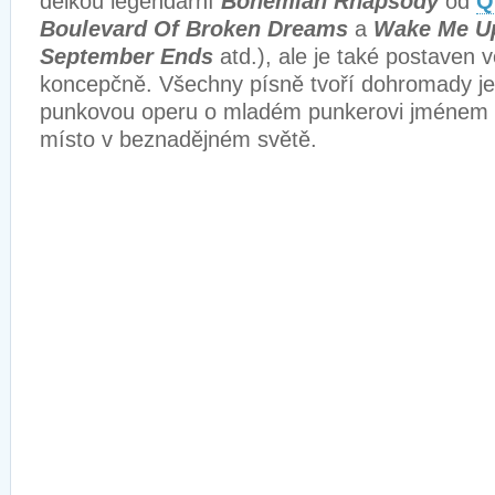
délkou legendární
Bohemian Rhapsody
od
Q
Boulevard Of Broken Dreams
a
Wake Me U
September Ends
atd.), ale je také postaven 
koncepčně. Všechny písně tvoří dohromady jed
punkovou operu o mladém punkerovi jménem 
místo v beznadějném světě.