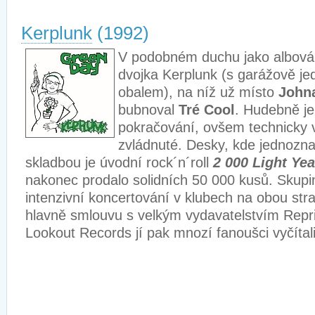
Kerplunk
(1992)
V podobném duchu jako albová 
dvojka Kerplunk (s garážově j
obalem), na níž už místo
John
bubnoval
Tré Cool
. Hudebně je 
pokračování, ovšem technicky 
zvládnuté. Desky, kde jednozn
skladbou je úvodní rock´n´roll
2 000 Light Ye
nakonec prodalo solidních 50 000 kusů. Skupi
intenzivní koncertování v klubech na obou stra
hlavně smlouvu s velkým vydavatelstvím Repr
Lookout Records jí pak mnozí fanoušci vyčítali