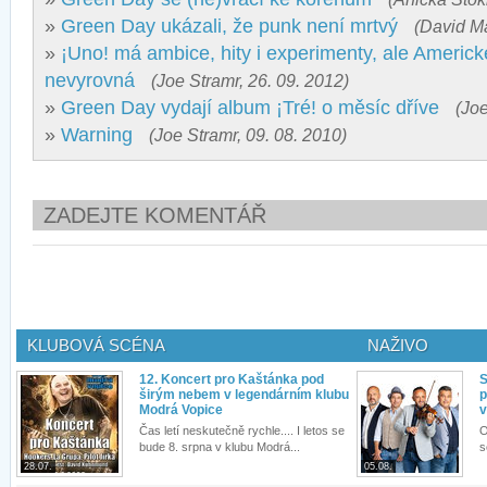
»
Green Day ukázali, že punk není mrtvý
(David Ma
»
¡Uno! má ambice, hity i experimenty, ale Americk
nevyrovná
(Joe Stramr, 26. 09. 2012)
»
Green Day vydají album ¡Tré! o měsíc dříve
(Joe
»
Warning
(Joe Stramr, 09. 08. 2010)
ZADEJTE KOMENTÁŘ
KLUBOVÁ SCÉNA
NAŽIVO
12. Koncert pro Kaštánka pod
S
širým nebem v legendárním klubu
p
Modrá Vopice
v
Čas letí neskutečně rychle.... I letos se
O
bude 8. srpna v klubu Modrá...
s
28.07.
05.08.