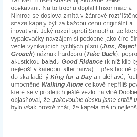
zároveň museli snášet opakované veliké
očekávání. Na to trochu doplatil Insomniac a
Nimrod se doslova zmítá v žánrové roztříštěno
snaze kapely být za každou cenu originální a
inovativní. Jaký rozdíl oproti Smoothu, ze kter
vypalovačky navzájem si podobné jako číro č
vedle vynikajících rychlých písní (
Jinx
,
Reject
Grouch
) náznak hardcoru (
Take Back
), popro
akustickou baladu
Good Ridance
(k níž klip 
nejlepší v kategorii alternativa). I přes hodn
do ska laděný
King for a Day
a naléhavé, fou
umocněné
Walking Alone
celkově nepříliš p
které se v prodejích ještě vezlo na vlně Dooki
objasňoval, že „
takovouhle desku jsme chtěli ud
bylo však prostě znát, že kapela má to nejlepš