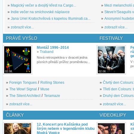
»
Magický večer a dvojitý křest na Cargo...
»
Mezi melancholií a
»
Indie večer na smíchovské náplavce
»
Steve'n'Seagulls v 
»
Jana Uriel Kratochvílová s kapelou Illuminati.ca...
»
Anonymní hudební 
»
zobrazit více...
»
zobrazit více...
PRÁVĚ VYŠLO
FESTIVALY
Montáž 1996–2014
Fe
»
Traband
rů
g
Nová retrospektiva v dvaceti jedna
V 
písních přináší průřez proměnlivou...
pr
02.08.
02.08.
»
Foreign Tongues
/
Rolling Stones
»
Čtvrtý den Colours:
»
The Wow! Signal
/
Muse
»
Třetí den Colours: 
»
The Silent Architect
/
Teramaze
»
Druhý den Colours: 
»
zobrazit více...
»
zobrazit více...
ČLÁNKY
VIDEOKLIPY
12. Koncert pro Kaštánka pod
Kř
širým nebem v legendárním klubu
si
Modrá Vopice