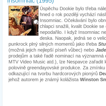
Insomniac
(1995)
Úspěchu Dookie bylo třeba nálež
hned o rok později vychází ná
Insomniac. Očekávání bylo obr
chlapci snažili, kvalit Dookie s
nepodařilo. I když Insomniac n
deska. Naopak, jedná se o veli
punkrock plný silných momentů jako třeba
Stu
(možná jejich nejlepší píseň vůbec) nebo
Jad
prodejům a také řadě nominací na významná
MTV Video Music atd.), lze Nespavce zařadit 
polovině greendayovské produkce. Za zmínku s
odkazující na tvorbu hardcorových pionýrů
De
jehož autorem je známý kolážista
Winston Sm