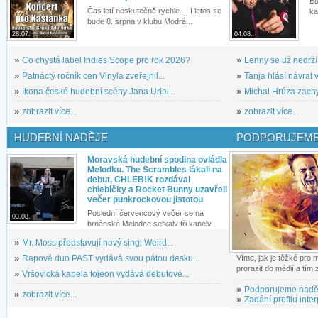
Bu
Čas letí neskutečně rychle.... I letos se
ka
bude 8. srpna v klubu Modrá...
28.07.
04.08.
»
Co chystá label Indies Scope pro rok 2026?
»
Lenny se už nedrží
»
Patnáctý ročník cen Vinyla zveřejnil...
»
Tanja hlásí návrat v
»
Ikona české hudební scény Jana Uriel...
»
Michal Hrůza zachyc
»
zobrazit více...
»
zobrazit více...
HUDEBNÍ NADĚJE
PODPORUJEME
Moravská hudební spodina ovládla
Melodku. The Scrambles lákali na
debut, CHLEB!K rozdával
chlebíčky a Rocket Bunny uzavřeli
večer punkrockovou jistotou
Poslední červencový večer se na
03.08.
brněnské Melodce setkaly tři kapely...
»
Mr. Moss představují nový singl Weird...
»
Rapové duo PAST vydává svou pátou desku...
Víme, jak je těžké pro
prorazit do médií a tím
»
Vršovická kapela tojeon vydává debutové...
»
Podporujeme nadě
»
zobrazit více...
»
Zadání profilu inter