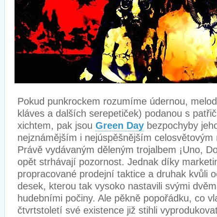
Pokud punkrockem rozumíme údernou, melod
kláves a dalších serepetiček) podanou s patř
xichtem, pak jsou
Green Day
bezpochyby jeh
nejznámějším i nejúspěšnějším celosvětovým
Právě vydávaným děleným trojalbem ¡Uno, Do
opět strhávají pozornost. Jednak díky market
propracované prodejní taktice a druhak kvůli o
desek, kterou tak vysoko nastavili svými dvě
hudebními počiny. Ale pěkně popořádku, co v
čtvrtstoletí své existence již stihli vyproduko