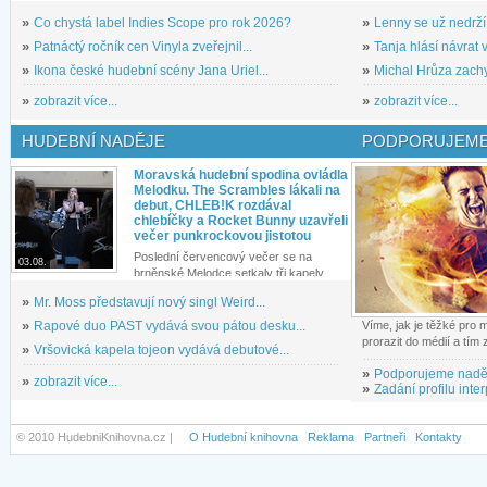
»
Co chystá label Indies Scope pro rok 2026?
»
Lenny se už nedrží
»
Patnáctý ročník cen Vinyla zveřejnil...
»
Tanja hlásí návrat v
»
Ikona české hudební scény Jana Uriel...
»
Michal Hrůza zachyc
»
zobrazit více...
»
zobrazit více...
HUDEBNÍ NADĚJE
PODPORUJEME
Moravská hudební spodina ovládla
Melodku. The Scrambles lákali na
debut, CHLEB!K rozdával
chlebíčky a Rocket Bunny uzavřeli
večer punkrockovou jistotou
Poslední červencový večer se na
03.08.
brněnské Melodce setkaly tři kapely...
»
Mr. Moss představují nový singl Weird...
»
Rapové duo PAST vydává svou pátou desku...
Víme, jak je těžké pro
prorazit do médií a tím
»
Vršovická kapela tojeon vydává debutové...
»
Podporujeme nadě
»
zobrazit více...
»
Zadání profilu inter
© 2010 HudebniKnihovna.cz |
O Hudební knihovna
Reklama
Partneři
Kontakty