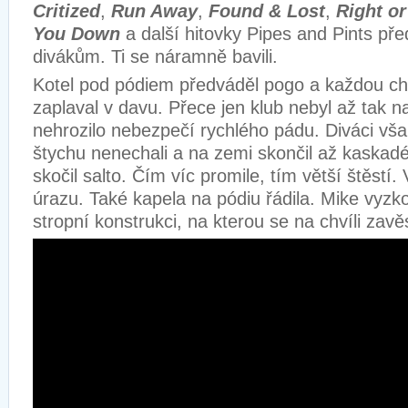
Critized
,
Run Away
,
Found & Lost
,
Right o
You Down
a další hitovky Pipes and Pints př
divákům. Ti se náramně bavili.
Kotel pod pódiem předváděl pogo a každou chví
zaplaval v davu. Přece jen klub nebyl až tak 
nehrozilo nebezpečí rychlého pádu. Diváci vša
štychu nenechali a na zemi skončil až kaskadér
skočil salto. Čím víc promile, tím větší štěstí.
úrazu. Také kapela na pódiu řádila. Mike vyz
stropní konstrukci, na kterou se na chvíli zavěs