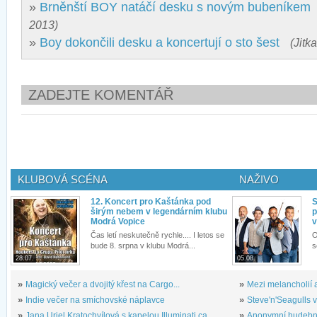
»
Brněnští BOY natáčí desku s novým bubeníkem
2013)
»
Boy dokončili desku a koncertují o sto šest
(Jitk
ZADEJTE KOMENTÁŘ
KLUBOVÁ SCÉNA
NAŽIVO
12. Koncert pro Kaštánka pod
S
širým nebem v legendárním klubu
p
Modrá Vopice
v
Čas letí neskutečně rychle.... I letos se
O
bude 8. srpna v klubu Modrá...
s
28.07.
05.08.
»
Magický večer a dvojitý křest na Cargo...
»
Mezi melancholií a
»
Indie večer na smíchovské náplavce
»
Steve'n'Seagulls v 
»
Jana Uriel Kratochvílová s kapelou Illuminati.ca...
»
Anonymní hudební 