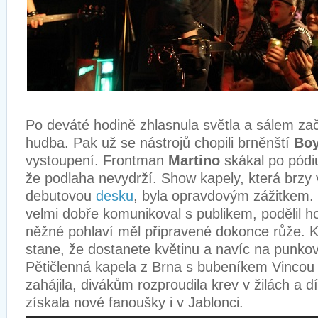
Po deváté hodině zhlasnula světla a sálem zač
hudba. Pak už se nástrojů chopili brněnští
Bo
vystoupení. Frontman
Martino
skákal po pódiu
že podlaha nevydrží. Show kapely, která brzy
debutovou
desku
, byla opravdovým zážitkem.
velmi dobře komunikoval s publikem, podělil h
něžné pohlaví měl připravené dokonce růže. 
stane, že dostanete květinu a navíc na punk
Pětičlenná kapela z Brna s bubeníkem Vincou 
zahájila, divákům rozproudila krev v žilách a dí
získala nové fanoušky i v Jablonci.