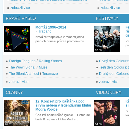
»
zobrazit více...
»
zobrazit více...
PRÁVĚ VYŠLO
FESTIVALY
Montáž 1996–2014
Fe
»
Traband
rů
g
Nová retrospektiva v dvaceti jedna
V 
písních přináší průřez proměnlivou...
pr
02.08.
02.08.
»
Foreign Tongues
/
Rolling Stones
»
Čtvrtý den Colours:
»
The Wow! Signal
/
Muse
»
Třetí den Colours: 
»
The Silent Architect
/
Teramaze
»
Druhý den Colours: 
»
zobrazit více...
»
zobrazit více...
ČLÁNKY
VIDEOKLIPY
12. Koncert pro Kaštánka pod
Kř
širým nebem v legendárním klubu
si
Modrá Vopice
Bu
Čas letí neskutečně rychle.... I letos se
ka
bude 8. srpna v klubu Modrá...
28.07.
04.08.