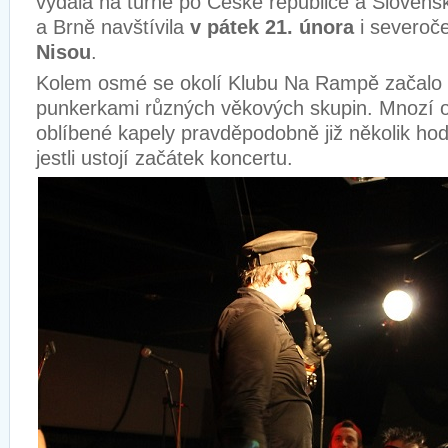
vydala na turné po České republice a Slovensk
a Brně navštívila
v pátek 21. února
i severoč
Nisou
.
Kolem osmé se okolí Klubu Na Rampě začalo 
punkerkami různých věkových skupin. Mnozí os
oblíbené kapely pravděpodobně již několik hod
jestli ustojí začátek koncertu.