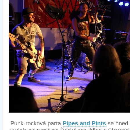
Punk-rocková parta
Pipes and Pints
se hned 