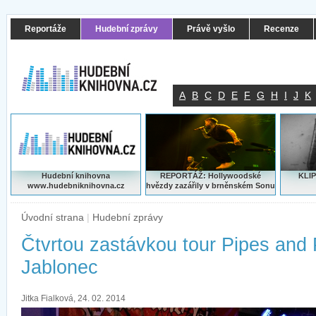
Reportáže
Hudební zprávy
Právě vyšlo
Recenze
A
B
C
D
E
F
G
H
I
J
K
Hudební knihovna
REPORTÁŽ: Hollywoodské
KLIP
www.hudebniknihovna.cz
hvězdy zazářily v brněnském Sonu
Úvodní strana
|
Hudební zprávy
Čtvrtou zastávkou tour Pipes and 
Jablonec
Jitka Fialková, 24. 02. 2014