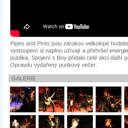
Pipes and Pints jsou zárukou velkolepé hudeb
vystoupení si naplno užívají a přehršel energi
publika. Spojení s Boy přidalo celé akci další p
Opravdu vydařený punkový večer.
GALERIE