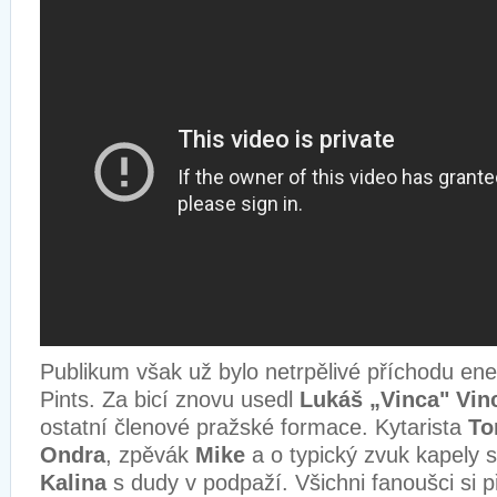
Publikum však už bylo netrpělivé příchodu en
Pints. Za bicí znovu usedl
Lukáš „Vinca" Vin
ostatní členové pražské formace. Kytarista
To
Ondra
, zpěvák
Mike
a o typický zvuk kapely 
Kalina
s dudy v podpaží. Všichni fanoušci si př