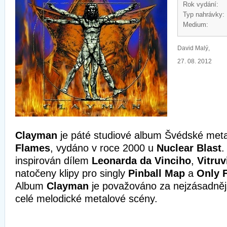
Rok vydání:
Typ nahrávky:
Medium:
David Malý,
27. 08. 2012
Clayman
je páté studiové album Švédské met
Flames
, vydáno v roce 2000 u
Nuclear Blast
.
inspirován dílem
Leonarda da Vinciho
,
Vitru
natočeny klipy pro singly
Pinball Map
a
Only 
Album
Clayman
je považováno za nejzásadněj
celé melodické metalové scény.