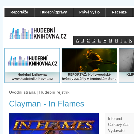
Reportáže
Hudební zprávy
Právě vyšlo
Recenze
A
B
C
D
E
F
G
H
I
J
K
Hudební knihovna
REPORTÁŽ: Hollywoodské
KLIP
www.hudebniknihovna.cz
hvězdy zazářily v brněnském Sonu
Úvodní strana
|
Hudební rejstřík
Clayman - In Flames
Interpret:
Celkový čas:
Vydavatel: