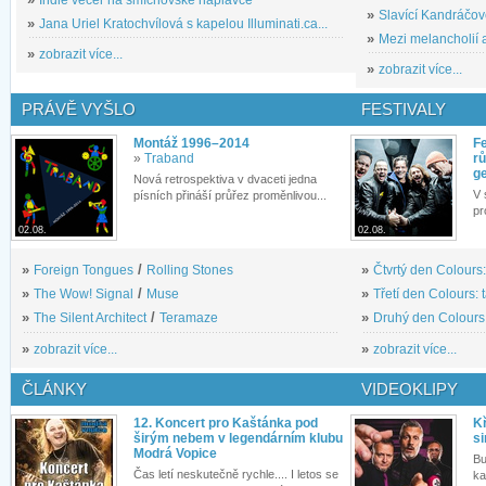
»
Slavící Kandráčov
»
Jana Uriel Kratochvílová s kapelou Illuminati.ca...
»
Mezi melancholií a
»
zobrazit více...
»
zobrazit více...
PRÁVĚ VYŠLO
FESTIVALY
Montáž 1996–2014
Fe
»
Traband
rů
g
Nová retrospektiva v dvaceti jedna
V 
písních přináší průřez proměnlivou...
pr
02.08.
02.08.
»
Foreign Tongues
/
Rolling Stones
»
Čtvrtý den Colours:
»
The Wow! Signal
/
Muse
»
Třetí den Colours: 
»
The Silent Architect
/
Teramaze
»
Druhý den Colours: 
»
zobrazit více...
»
zobrazit více...
ČLÁNKY
VIDEOKLIPY
12. Koncert pro Kaštánka pod
Kř
širým nebem v legendárním klubu
si
Modrá Vopice
Bu
Čas letí neskutečně rychle.... I letos se
ka