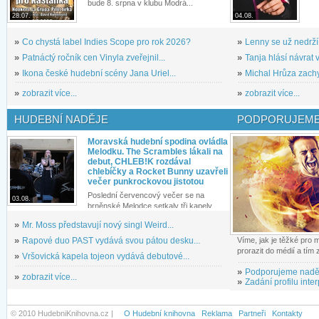
bude 8. srpna v klubu Modrá...
28.07.
04.08.
»
Co chystá label Indies Scope pro rok 2026?
»
Lenny se už nedrží
»
Patnáctý ročník cen Vinyla zveřejnil...
»
Tanja hlásí návrat v
»
Ikona české hudební scény Jana Uriel...
»
Michal Hrůza zachyc
»
zobrazit více...
»
zobrazit více...
HUDEBNÍ NADĚJE
PODPORUJEME
Moravská hudební spodina ovládla
Melodku. The Scrambles lákali na
debut, CHLEB!K rozdával
chlebíčky a Rocket Bunny uzavřeli
večer punkrockovou jistotou
Poslední červencový večer se na
03.08.
brněnské Melodce setkaly tři kapely...
»
Mr. Moss představují nový singl Weird...
»
Rapové duo PAST vydává svou pátou desku...
Víme, jak je těžké pro
prorazit do médií a tím
»
Vršovická kapela tojeon vydává debutové...
»
Podporujeme nadě
»
zobrazit více...
»
Zadání profilu inter
© 2010 HudebniKnihovna.cz |
O Hudební knihovna
Reklama
Partneři
Kontakty