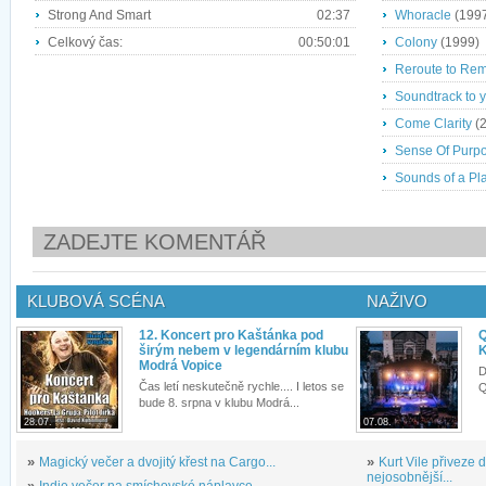
Strong And Smart
02:37
Whoracle
(199
Celkový čas:
00:50:01
Colony
(1999)
Reroute to Re
Soundtrack to 
Come Clarity
(2
Sense Of Purp
Sounds of a Pl
ZADEJTE KOMENTÁŘ
KLUBOVÁ SCÉNA
NAŽIVO
12. Koncert pro Kaštánka pod
Q
širým nebem v legendárním klubu
K
Modrá Vopice
D
Čas letí neskutečně rychle.... I letos se
Q
bude 8. srpna v klubu Modrá...
28.07.
07.08.
»
Magický večer a dvojitý křest na Cargo...
»
Kurt Vile přiveze
nejosobnější...
»
Indie večer na smíchovské náplavce