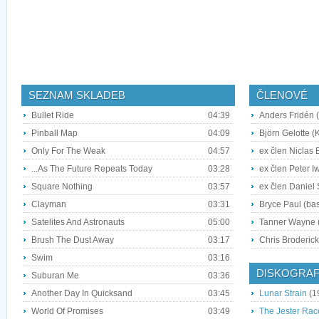
SEZNAM SKLADEB
ČLENOVÉ
Bullet Ride
04:39
Anders Fridén 
Pinball Map
04:09
Björn Gelotte (
Only For The Weak
04:57
ex člen Niclas 
...As The Future Repeats Today
03:28
ex člen Peter I
Square Nothing
03:57
ex člen Daniel 
Clayman
03:31
Bryce Paul (ba
Satelites And Astronauts
05:00
Tanner Wayne 
Brush The Dust Away
03:17
Chris Broderick
Swim
03:16
DISKOGRAF
Suburan Me
03:36
Another Day In Quicksand
03:45
Lunar Strain
(1
World Of Promises
03:49
The Jester Rac