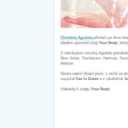
Christina Aguilera
přichází po dvou let
předem upozornil singl
Your Body
, kte
S nahráváním novinky Aguileře pomáhalo 
Dem Jointz, Tracklacers, Hartman, Seco
Robson.
Deska nabízí třináct písní, z nichž ve d
zazpíval
Cee lo Green
a v závěrečné
Ju
Videoklip k singlu
Your Body
: