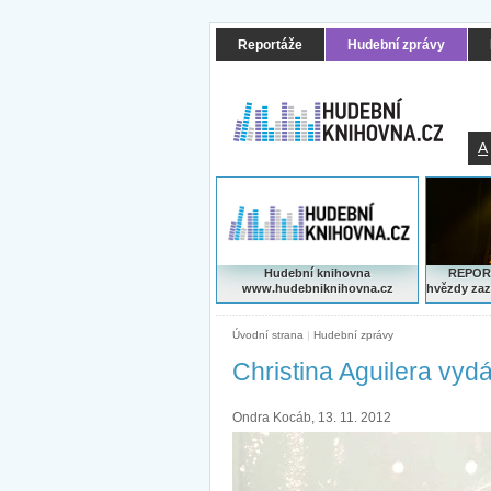
Reportáže
Hudební zprávy
A
Hudební knihovna
REPORT
www.hudebniknihovna.cz
hvězdy zaz
Úvodní strana
|
Hudební zprávy
Christina Aguilera vyd
Ondra Kocáb, 13. 11. 2012