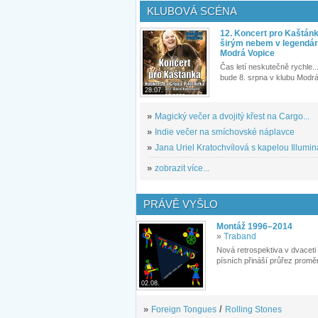
KLUBOVÁ SCÉNA
12. Koncert pro Kaštán
širým nebem v legendár
Modrá Vopice
Čas letí neskutečně rychle...
bude 8. srpna v klubu Modrá
28.07.
»
Magický večer a dvojitý křest na Cargo...
»
Indie večer na smíchovské náplavce
»
Jana Uriel Kratochvílová s kapelou Illuminat
»
zobrazit více...
PRÁVĚ VYŠLO
Montáž 1996–2014
»
Traband
Nová retrospektiva v dvaceti
písních přináší průřez proměn
02.08.
»
Foreign Tongues
/
Rolling Stones