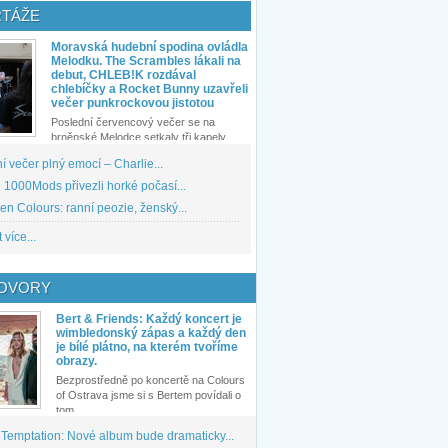
TÁŽE
Moravská hudební spodina ovládla
Melodku. The Scrambles lákali na
debut, CHLEB!K rozdával
chlebíčky a Rocket Bunny uzavřeli
večer punkrockovou jistotou
Poslední červencový večer se na
brněnské Melodce setkaly tři kapely...
 večer plný emocí – Charlie...
1000Mods přivezli horké počasí...
den Colours: ranní peozie, ženský...
 více...
OVORY
Bert & Friends: Každý koncert je
wimbledonský zápas a každý den
je bílé plátno, na kterém tvoříme
obrazy.
Bezprostředně po koncertě na Colours
of Ostrava jsme si s Bertem povídali o
tom,...
 Temptation: Nové album bude dramaticky...