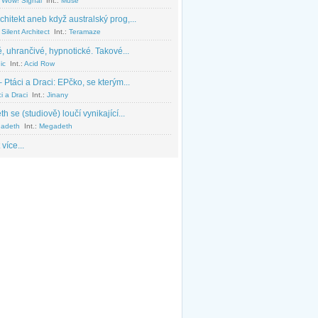
 Wow! Signal
Int.:
Muse
chitekt aneb když australský prog,...
Silent Architect
Int.:
Teramaze
, uhrančivé, hypnotické. Takové...
ic
Int.:
Acid Row
 Ptáci a Draci: EPčko, se kterým...
i a Draci
Int.:
Jinany
 se (studiově) loučí vynikající...
adeth
Int.:
Megadeth
 více...