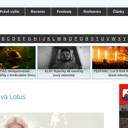
Právě vyšlo
Recenze
Festivaly
Rozhovory
Články
B
C
D
E
F
G
H
I
J
K
L
M
N
O
P
Q
R
S
T
U
V
W
X
Y
ÁŽ: Hollywoodské
KLIP: Rybičky 48 natočily
FESTIVAL:
Let It Roll 
ářily v brněnském Sonu
nový
videoklip
lámal rekord
ává Lotus