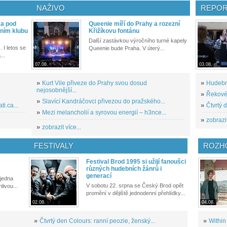
NAŽIVO
REPOR
ka pod
Queenie míří do Prahy a rozezní
ním klubu
Křižíkovu fontánu
Další zastávkou výročního turné kapely
. I letos se
Queenie bude Praha. V úterý...
...
07.08.
03.08.
»
Kurt Vile přiveze do Prahy svou dosud
»
Hudební
nejosobnější...
»
Řekové 
»
Slavící Kandráčovci přivezou do pražského...
i.ca...
»
Čtvrtý 
»
Mezi melancholií a syrovou energií – h3nce...
»
zobrazit
»
zobrazit více...
FESTIVALY
ROZH
Festival Brod 1995 si užijí fanoušci
různých hudebních žánrů i
generací
 jedna
V sobotu 22. srpna se Český Brod opět
livou...
promění v dějiště jednodenní přehlídky...
02.08.
04.08.
»
Čtvrtý den Colours: ranní peozie, ženský...
»
Within