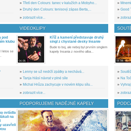
»
Třetí den Colours: tanec v kalužích a Mobyho...
»
Mnemic
»
Druhý den Colours: tenisový zápas Berta,...
»
Good T
»
zobrazit více...
»
zobrazi
VIDEOKLIPY
SOUT
a pod
Kříž a kamení představuje druhý
ním klubu
singl z chystané desky Insanie
Bude to boj, ale neboj byl prvním singlem
I letos se
kapely Insania z nového alba...
..
04.08.
06.08.
?
»
Lenny se už nedrží zpátky a nechává...
»
Soutěž
»
Tanja hlásí návrat v plné síle
»
Na Toč
»
Michal Hrůza zachycuje v novém klipu sílu...
»
Vyhraj
»
zobrazit více...
»
zobrazi
PODPORUJEME NADĚJNÉ KAPELY
PODCA
a ovládla
ákali na
l
y uzavřeli
otou