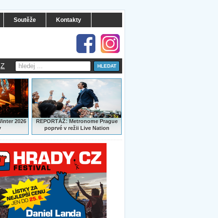
Soutěže
Kontakty
Z
:
Winter 2026
REPORTÁŽ
Metronome Prague
y
poprvé v režii Live Nation