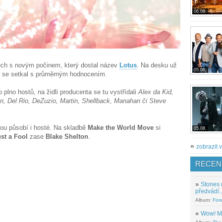
06.08.
ech s novým počinem, který dostal název
Lotus
. Na desku už
05.08.
rý se setkal s průměrným hodnocením.
plno hostů, na židli producenta se tu vystřídali
Alex da Kid,
n, Del Rio, DeZuzio, Martin, Shellback, Manahan či Steve
vou působí i hosté. Na skladbě
Make the World Move
si
05.08.
st a Fool
zase
Blake Shelton
.
»
zobrazit v
RECEN
»
Stones 
předvádí..
Album:
For
»
Wow! M