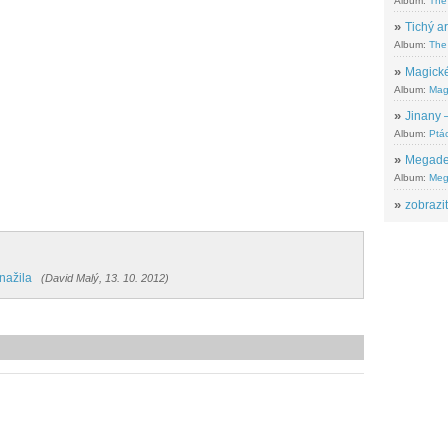
Album:
The
»
Tichý ar
Album:
The 
»
Magické
Album:
Mag
»
Jinany –
Album:
Ptác
»
Megadeth
Album:
Meg
»
zobrazit
nažila
(David Malý, 13. 10. 2012)