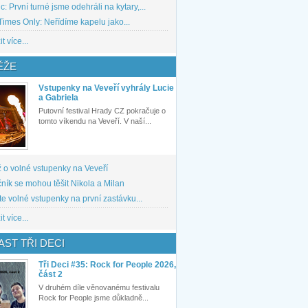
: První turné jsme odehráli na kytary,...
imes Only: Neřídíme kapelu jako...
t více...
ĚŽE
Vstupenky na Veveří vyhrály Lucie
a Gabriela
Putovní festival Hrady CZ pokračuje o
tomto víkendu na Veveří. V naší...
 o volné vstupenky na Veveří
ník se mohou těšit Nikola a Milan
te volné vstupenky na první zastávku...
t více...
ST TŘI DECI
Tři Deci #35: Rock for People 2026,
část 2
V druhém díle věnovanému festivalu
Rock for People jsme důkladně...