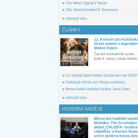
»
The Wow! Signal
/
Muse
»
The Silent Architect
/
Teramaze
»
zobrazit více...
ČLÁNKY
12. Koncert pro Kaštánk
širým nebem v legendár
Modrá Vopice
Čas letí neskutečně rychle.... 
bude 8. srpna v klubu Modrá.
28.07.
»
Co chystá label Indies Scope pro rok 2026
»
Patnáctý ročník cen Vinyla zveřejnil...
»
Ikona české hudební scény Jana Uriel...
»
zobrazit více...
HUDEBNÍ NADĚJE
Moravská hudební spodin
Melodku. The Scrambles l
debut, CHLEB!K rozdáva
chlebíčky a Rocket Bunn
večer punkrockovou jist