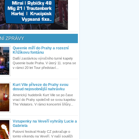
NÍ ZPRÁVY
Queenie míří do Prahy a rozezní
Křižíkovu fontánu
Další zastávkou výročního turné kapely
Queenie bude Praha. V úterý 11. srpna se
v rámci 20 let Tour představí...
Kurt Vile přiveze do Prahy svou
dosud nejosobnější nahrávku
Americký hudebník Kurt Vile se po čase
vrací do Prahy společně se svou kapelou
The Violators. V rámci koncertní šňůry...
Vstupenky na Veveří vyhrály Lucie a
Gabriela
Putovní festival Hrady CZ pokračuje o
tomto víkendu na Veveří. V naší soutěži