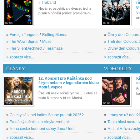
»
Traband
rů
g
Nová retrospektiva v dvaceti jedna
V 
písních přináší průřez proměnlivou...
pr
02.08.
02.08.
»
Foreign Tongues
/
Rolling Stones
»
Čtvrtý den Colours:
»
The Wow! Signal
/
Muse
»
Třetí den Colours: 
»
The Silent Architect
/
Teramaze
»
Druhý den Colours: 
»
zobrazit více...
»
zobrazit více...
ČLÁNKY
VIDEOKLIPY
12. Koncert pro Kaštánka pod
Kř
širým nebem v legendárním klubu
si
Modrá Vopice
Bu
Čas letí neskutečně rychle.... I letos se
ka
bude 8. srpna v klubu Modrá...
28.07.
04.08.
»
Co chystá label Indies Scope pro rok 2026?
»
Lenny se už nedrží
»
Patnáctý ročník cen Vinyla zveřejnil...
»
Tanja hlásí návrat v
»
Ikona české hudební scény Jana Uriel...
»
Michal Hrůza zachyc
»
zobrazit více...
»
zobrazit více...