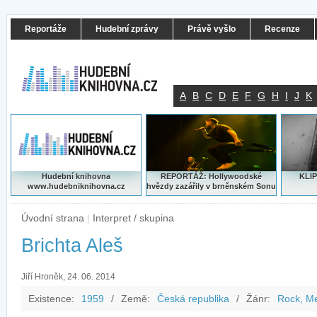
Reportáže
Hudební zprávy
Právě vyšlo
Recenze
A
B
C
D
E
F
G
H
I
J
K
Hudební knihovna
REPORTÁŽ: Hollywoodské
KLIP
www.hudebniknihovna.cz
hvězdy zazářily v brněnském Sonu
Úvodní strana
|
Interpret / skupina
Brichta Aleš
Jiří Hroněk, 24. 06. 2014
Existence:
1959
/
Země:
Česká republika
/
Žánr:
Rock, Me