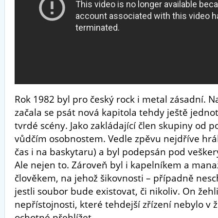
Rok 19
82 byl pro český rock i metal zásadní. N
začala se psát nová kapitola tehdy ještě jedn
tvrdé scény. Jako zakládající člen skupiny od po
vůdčím osobnostem. Vedle zpěvu nejdříve hrál 
čas i na baskytaru) a byl podepsán pod veške
Ale nejen to. Zároveň byl i kapelníkem a man
člověkem, na jehož šikovnosti – případně nesch
jestli soubor bude existovat, či nikoliv. On žehl
nepřístojnosti, které tehdejší zřízení nebylo 
ochotné přehlížet.