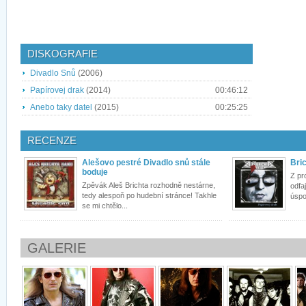
DISKOGRAFIE
Divadlo Snů
(2006)
Papírovej drak
(2014)
00:46:12
Anebo taky datel
(2015)
00:25:25
RECENZE
Alešovo pestré Divadlo snů stále
Bri
boduje
Z pr
Zpěvák Aleš Brichta rozhodně nestárne,
odfa
tedy alespoň po hudební stránce! Takhle
úspo
se mi chtělo...
GALERIE