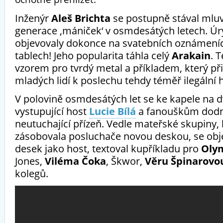
Inženýr
Aleš Brichta
se postupně stával mlu
generace ‚mániček‘ v osmdesátých letech. Úry
objevovaly dokonce na svatebních oznámeníc
tablech! Jeho popularita táhla celý
Arakain
. 
vzorem pro tvrdý metal a příkladem, který p
mladých lidí k poslechu tehdy téměř ilegální 
V polovině osmdesátých let se ke kapele na d
vystupující host
Lucie Bílá
a fanouškům dodn
neutuchající přízeň.
Vedle mateřské skupiny, 
zásobovala posluchače novou deskou, se objev
desek jako host, textoval kupříkladu pro
Oly
Jones,
Viléma Čoka
, Škwor,
Věru Špinarovo
kolegů.