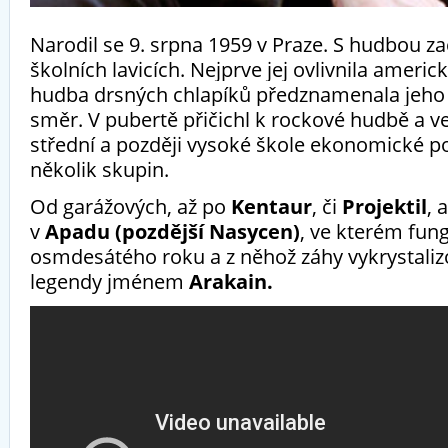
Narodil se 9. srpna 1959 v Praze. S hudbou zač
školních lavicích. Nejprve jej ovlivnila americ
hudba drsných chlapíků předznamenala jeho 
směr. V pubertě přičichl k rockové hudbě a v
střední a později vysoké škole ekonomické po
několik skupin.
Od garážových, až po
Kentaur
, či
Projektil
, 
v
Apadu (pozdější Nasycen)
, ve kterém fun
osmdesátého roku a z něhož záhy vykrystalizo
legendy jménem
Arakain.