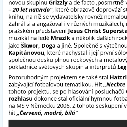
novou skupinu
Grizzly
a de facto ‚posmrtně‘
– 20 let natvrdo"
, které obrazově doprovází 
knihu, na níž se vydavatelsky rovněž nemalou
Zahrál si a angažoval i v různých muzikálech, 
pražském představení
Jesus Christ Superst
muzikál na ledě
Mrazík
a několik dalších roc
S
jako
Škwor, Doga
a jiné.
polečně s výtečno
Kapitánovou
, které nachystal i její první sól
společnou desku plnou rockových a metalový
pokladnice světových skupin a interpretů
Leg
Pozoruhodným projektem se také stal
Hattr
zabývající fotbalovou tematikou. Hit
„Nechte v
tohoto projektu, se po hlasování posluchačů
rozhlasu
dokonce stal oficiální hymnou fotb
na MS v Německu 2006. Z tohoto seskupení vzni
hit
„Červená, modrá, bílá"