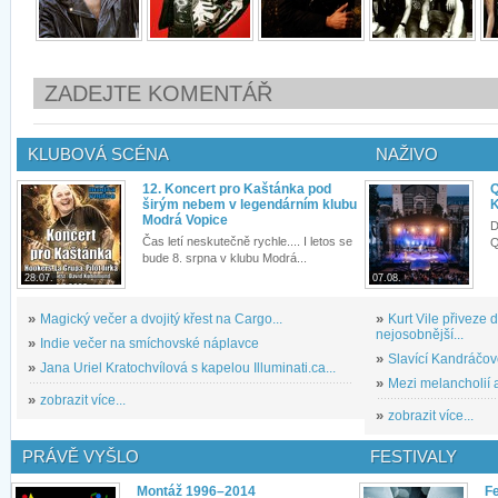
ZADEJTE KOMENTÁŘ
KLUBOVÁ SCÉNA
NAŽIVO
12. Koncert pro Kaštánka pod
Q
širým nebem v legendárním klubu
K
Modrá Vopice
D
Čas letí neskutečně rychle.... I letos se
Q
bude 8. srpna v klubu Modrá...
28.07.
07.08.
»
Magický večer a dvojitý křest na Cargo...
»
Kurt Vile přiveze
nejosobnější...
»
Indie večer na smíchovské náplavce
»
Slavící Kandráčov
»
Jana Uriel Kratochvílová s kapelou Illuminati.ca...
»
Mezi melancholií a
»
zobrazit více...
»
zobrazit více...
PRÁVĚ VYŠLO
FESTIVALY
Montáž 1996–2014
Fe