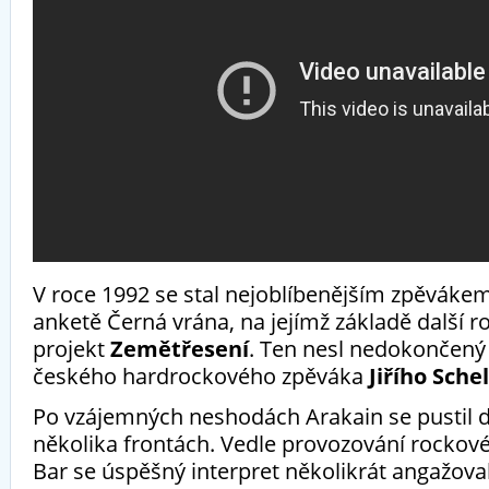
V roce 1992 se stal nejoblíbenějším zpěvákem
anketě Černá vrána, na jejímž základě další r
projekt
Zemětřesení
. Ten nesl nedokončený
českého hardrockového zpěváka
Jiřího Sche
Po vzájemných neshodách Arakain se pustil 
několika frontách. Vedle provozování rocko
Bar se úspěšný interpret několikrát angažoval i