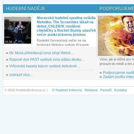
HUDEBNÍ NADĚJE
PODPORUJEME
Moravská hudební spodina ovládla
Melodku. The Scrambles lákali na
debut, CHLEB!K rozdával
chlebíčky a Rocket Bunny uzavřeli
večer punkrockovou jistotou
Poslední červencový večer se na
03.08.
brněnské Melodce setkaly tři kapely...
»
Mr. Moss představují nový singl Weird...
»
Rapové duo PAST vydává svou pátou desku...
Víme, jak je těžké pro
prorazit do médií a tím
»
Vršovická kapela tojeon vydává debutové...
»
Podporujeme nadě
»
zobrazit více...
»
Zadání profilu inter
© 2010 HudebniKnihovna.cz |
O Hudební knihovna
Reklama
Partneři
Kontakty