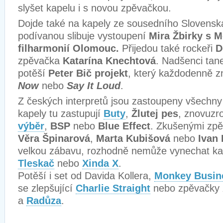
slyšet kapelu i s novou zpěvačkou.
Dojde také na kapely ze sousedního Slovensk
podívanou slibuje vystoupení
Mira Žbirky s 
filharmonií Olomouc.
Přijedou také rockeři
D
zpěvačka
Katarína Knechtová
. Nadšenci tan
potěší
Peter Bič projekt
, který každodenně zn
Now
nebo
Say It Loud
.
Z českých interpretů jsou zastoupeny všechny
kapely tu zastupují
Buty
,
Žlutej pes
, znovuz
výběr
,
BSP
nebo
Blue Effect
. Zkušenými zpě
Věra Špinarová
,
Marta Kubišová
nebo
Ivan 
velkou zábavu, rozhodně nemůže vynechat ka
Tleskač
nebo
Xinda X
.
Potěší i set od Davida Kollera,
Monkey Busin
se zlepšující
Charlie Straight
nebo zpěvačky
a
Radůza
.