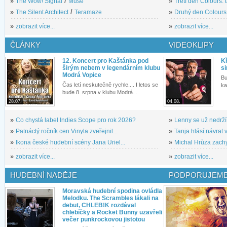
»
The Wow! Signal
/
Muse
»
Třetí den Colours: 
»
The Silent Architect
/
Teramaze
»
Druhý den Colours: 
»
zobrazit více...
»
zobrazit více...
ČLÁNKY
VIDEOKLIPY
12. Koncert pro Kaštánka pod
Kř
širým nebem v legendárním klubu
si
Modrá Vopice
Bu
Čas letí neskutečně rychle.... I letos se
ka
bude 8. srpna v klubu Modrá...
28.07.
04.08.
»
Co chystá label Indies Scope pro rok 2026?
»
Lenny se už nedrží
»
Patnáctý ročník cen Vinyla zveřejnil...
»
Tanja hlásí návrat v
»
Ikona české hudební scény Jana Uriel...
»
Michal Hrůza zachyc
»
zobrazit více...
»
zobrazit více...
HUDEBNÍ NADĚJE
PODPORUJEME
Moravská hudební spodina ovládla
Melodku. The Scrambles lákali na
debut, CHLEB!K rozdával
chlebíčky a Rocket Bunny uzavřeli
večer punkrockovou jistotou