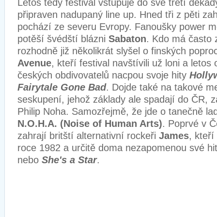
Letos tedy festival vstupuje do své třetí dekád
připraven nadupaný line up. Hned tři z pěti za
pochází ze severu Evropy. Fanoušky power m
potěší švédští blázni
Sabaton
. Kdo má často z
rozhodně již několikrát slyšel o finských popr
Avenue
, kteří festival navštívili už loni a leto
českých obdivovatelů nacpou svoje hity
Holly
Fairytale Gone Bad
. Dojde také na takové m
seskupení, jehož základy ale spadají do ČR, zak
Philip Noha. Samozřejmě, že jde o tanečně la
N.O.H.A. (Noise of Human Arts)
. Poprvé v Č
zahrají britští alternativní rockeři
James
, kteří
roce 1982 a určitě doma nezapomenou své hi
nebo
She's a Star
.