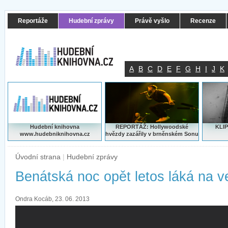
Reportáže
Hudební zprávy
Právě vyšlo
Recenze
A
B
C
D
E
F
G
H
I
J
K
Hudební knihovna
REPORTÁŽ: Hollywoodské
KLIP
www.hudebniknihovna.cz
hvězdy zazářily v brněnském Sonu
Úvodní strana
|
Hudební zprávy
Benátská noc opět letos láká na v
Ondra Kocáb, 23. 06. 2013