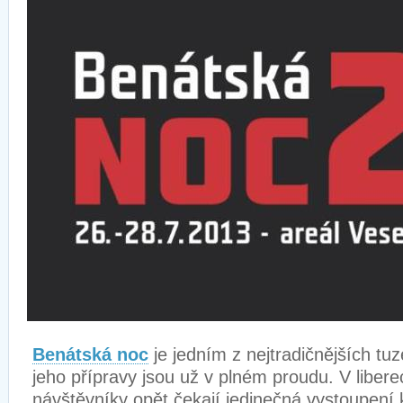
Benátská noc
je jedním z nejtradičnějších tu
jeho přípravy jsou už v plném proudu. V libe
návštěvníky opět čekají jedinečná vystoupení 