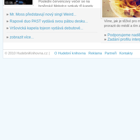
Poslední červencový večer se na
03.08.
brněnské Melodce setkaly tři kapely...
»
Mr. Moss představují nový singl Weird...
»
Rapové duo PAST vydává svou pátou desku...
Víme, jak je těžké pro
prorazit do médií a tím
»
Vršovická kapela tojeon vydává debutové...
»
Podporujeme nadě
»
zobrazit více...
»
Zadání profilu inter
© 2010 HudebniKnihovna.cz |
O Hudební knihovna
Reklama
Partneři
Kontakty