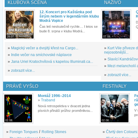
KLUBOVÁ SCÉNA
NAŽIVO
12. Koncert pro Kaštánka pod
Q
širým nebem v legendárním klubu
K
Modrá Vopice
D
Čas letí neskutečně rychle.... I letos se
Q
bude 8. srpna v klubu Modrá...
28.07.
07.08.
»
Magický večer a dvojitý křest na Cargo...
»
Kurt Vile přiveze
nejosobnější...
»
Indie večer na smíchovské náplavce
»
Slavící Kandráčov
»
Jana Uriel Kratochvílová s kapelou Illuminati.ca...
»
Mezi melancholií a
»
zobrazit více...
»
zobrazit více...
PRÁVĚ VYŠLO
FESTIVALY
Montáž 1996–2014
Fe
»
Traband
rů
g
Nová retrospektiva v dvaceti jedna
V 
písních přináší průřez proměnlivou...
pr
02.08.
02.08.
»
Foreign Tongues
/
Rolling Stones
»
Čtvrtý den Colours: