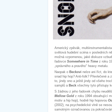
Americký zpěvák, multiinstrumentalist
světová hudební scéna v posledních něk
možná vzpomenou, jaké diskuze vzbudi
řadovce
Somewhere in Time
z roku 19
„správného a pravého" heavy metalu.
Naopak o
Beckovi
nelze ani říct, do kt
snad hip hop? Anti-folk? Převlečené a 
to, jindy ono a ještě jindy od všeho tro
samplů a
Beck
všechny tyto přístupy k
S žádnou z jeho řadovek chybu neudělát
Mellow Gold
z roku 1994 obsahující m
motiv a hip hop), hodně hip hopovou
Od
(2002), na psychedelické vlně se neso
samotným označovanou za pokračová