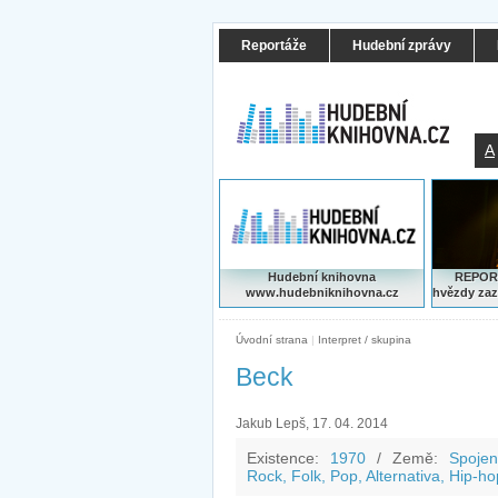
Reportáže
Hudební zprávy
A
Hudební knihovna
REPORT
www.hudebniknihovna.cz
hvězdy zaz
Úvodní strana
|
Interpret / skupina
Beck
Jakub Lepš, 17. 04. 2014
Existence:
1970
/
Země:
Spojen
Rock, Folk, Pop, Alternativa, Hip-ho