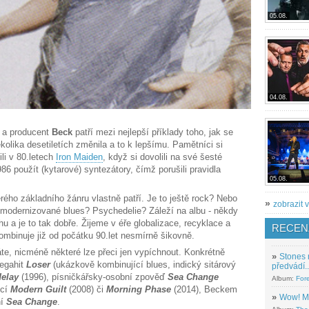
05.08.
04.08.
a a producent
Beck
patří mezi nejlepší příklady toho, jak se
olika desetiletích změnila a to k lepšímu. Pamětníci si
li v 80.letech
Iron Maiden
, když si dovolili na své šesté
86 použít (kytarové) syntezátory, čímž porušili pravidla
05.08.
erého základního žánru vlastně patří. Je to ještě rock? Nebo
»
zobrazit v
zmodernizované blues? Psychedelie? Záleží na albu - někdy
chu a je to tak dobře. Žijeme v éře globalizace, recyklace a
RECEN
ombinuje již od počátku 90.let nesmírně šikovně.
e, nicméně některé lze přeci jen vypíchnout. Konkrétně
»
Stones 
egahit
Loser
(ukázkově kombinující blues, indický sitárový
předvádí..
elay
(1996), písničkářsky-osobní zpověď
Sea Change
Album:
For
ucí
Modern Guilt
(2008) či
Morning Phase
(2014), Beckem
»
Wow! M
ní
Sea Change
.