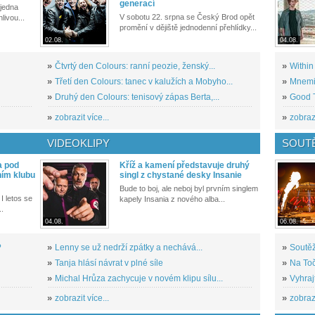
generací
 jedna
V sobotu 22. srpna se Český Brod opět
livou...
promění v dějiště jednodenní přehlídky...
02.08.
04.08.
»
Čtvrtý den Colours: ranní peozie, ženský...
»
Within
»
Třetí den Colours: tanec v kalužích a Mobyho...
»
Mnemic
»
Druhý den Colours: tenisový zápas Berta,...
»
Good T
»
zobrazit více...
»
zobrazi
VIDEOKLIPY
SOUT
a pod
Kříž a kamení představuje druhý
ním klubu
singl z chystané desky Insanie
Bude to boj, ale neboj byl prvním singlem
I letos se
kapely Insania z nového alba...
..
04.08.
06.08.
?
»
Lenny se už nedrží zpátky a nechává...
»
Soutěž
»
Tanja hlásí návrat v plné síle
»
Na Toč
»
Michal Hrůza zachycuje v novém klipu sílu...
»
Vyhraj
»
zobrazit více...
»
zobrazi