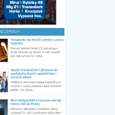
NÍ ZPRÁVY
Vstupenky na Veveří vyhrály Lucie a
Gabriela
Putovní festival Hrady CZ pokračuje o
tomto víkendu na Veveří. V naší soutěži
jste moli vyhrát 2x2 volné...
Slavící Kandráčovci přivezou do
pražského Gauče největší hity i
výroční album
Oblíbená slovenská kapela Kandráčovci
se letos v srpnu představí také českému
publiku. Ve středu...
Mezi melancholií a syrovou energií –
h3nce míří do Prahy
Německý alternativní hudebník h3nce
vystoupí 21. září v pražském klubu Bike