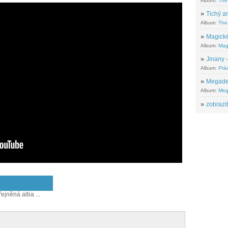
Album:
The
»
Tichý ar
Album:
The 
»
Magické
Album:
Mag
»
Jinany –
Album:
Ptác
»
Megadeth
Album:
Meg
»
zobrazit
řejněná alba ...