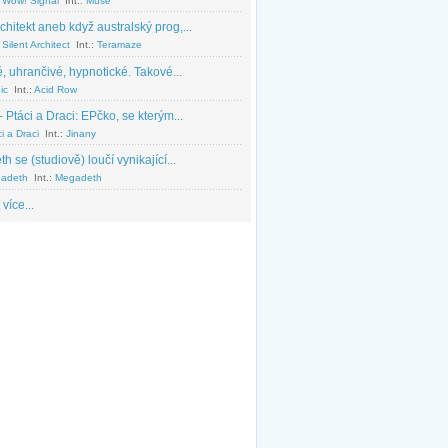
 Wow! Signal
Int.:
Muse
chitekt aneb když australský prog,...
Silent Architect
Int.:
Teramaze
, uhrančivé, hypnotické. Takové...
ic
Int.:
Acid Row
 Ptáci a Draci: EPčko, se kterým...
i a Draci
Int.:
Jinany
 se (studiově) loučí vynikající...
adeth
Int.:
Megadeth
 více...