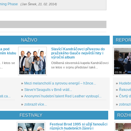
rning Phase
(Jan Šimek, 21. 02. 2014)
NAŽIVO
REPOR
ka pod
Slavící Kandráčovci přivezou do
ním klubu
pražského Gauče největší hity i
výroční album
. I letos se
Oblíbená slovenská kapela Kandráčovci
...
se letos v srpnu představí také...
05.08.
03.08.
»
Mezi melancholií a syrovou energií – h3nce...
»
Hudební
»
Steve'n'Seagulls v Brně vrátí...
»
Řekové 
i.ca...
»
Anonymní hudební talent Red Leather vystoupí...
»
Čtvrtý 
»
zobrazit více...
»
zobrazit
FESTIVALY
ROZH
Festival Brod 1995 si užijí fanoušci
různých hudebních žánrů i