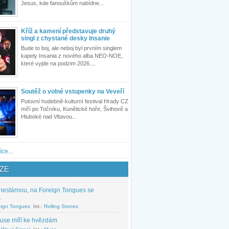
Jesus, kde fanouškům nabídne...
Kříž a kamení představuje druhý
singl z chystané desky Insanie
Bude to boj, ale neboj byl prvním singlem
kapely Insania z nového alba NEO-NOE,
které vyjde na podzim 2026....
Soutěž o volné vstupenky na Veveří
Putovní hudebně-kulturní festival Hrady CZ
míří po Točníku, Kunětické hoře, Švihově a
Hluboké nad Vltavou...
íce...
ZE
nestárnou, na Foreign Tongues se
.
eign Tongues
Int.:
Rolling Stones
use míří ke hvězdám