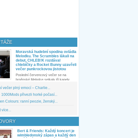
TÁŽE
Moravská hudební spodina ovládla
Melodku. The Scrambles lákali na
debut, CHLEB!K rozdával
chlebíčky a Rocket Bunny uzavřeli
večer punkrockovou jistotou
Poslední červencový večer se na
brněnské Melodce setkaly tři kapely...
 večer plný emocí – Charlie...
1000Mods přivezli horké počasí...
den Colours: ranní peozie, ženský...
 více...
OVORY
Bert & Friends: Každý koncert je
wimbledonský zápas a každý den