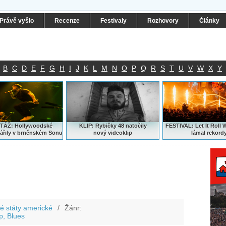
Právě vyšlo
Recenze
Festivaly
Rozhovory
Články
B
C
D
E
F
G
H
I
J
K
L
M
N
O
P
Q
R
S
T
U
V
W
X
Y
ÁŽ: Hollywoodské
KLIP: Rybičky 48 natočily
FESTIVAL:
Let It Roll 
ářily v brněnském Sonu
nový
videoklip
lámal rekord
é státy americké
/
Žánr:
p, Blues