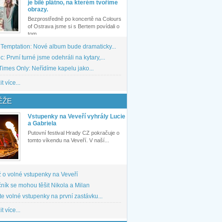
je bílé plátno, na kterém tvoříme
obrazy.
Bezprostředně po koncertě na Colours
of Ostrava jsme si s Bertem povídali o
tom,...
 Temptation: Nové album bude dramaticky...
: První turné jsme odehráli na kytary,...
imes Only: Neřídíme kapelu jako...
t více...
ĚŽE
Vstupenky na Veveří vyhrály Lucie
a Gabriela
Putovní festival Hrady CZ pokračuje o
tomto víkendu na Veveří. V naší...
 o volné vstupenky na Veveří
ník se mohou těšit Nikola a Milan
te volné vstupenky na první zastávku...
t více...