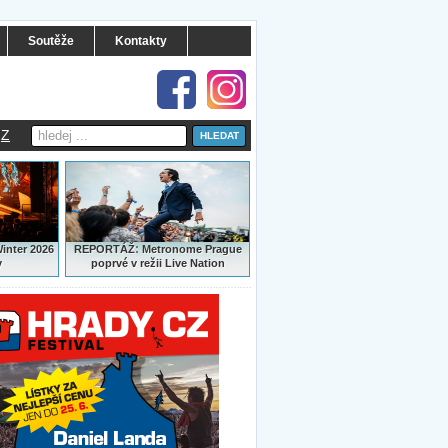
Soutěže
Kontakty
Z
:
Winter 2026
REPORTÁŽ
Metronome Prague
y
poprvé v režii Live Nation