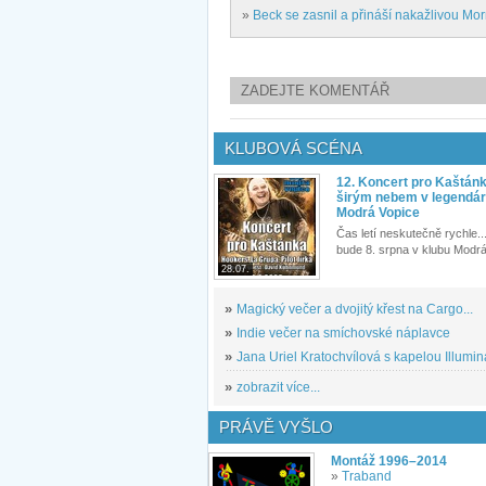
»
Beck se zasnil a přináší nakažlivou Mo
ZADEJTE KOMENTÁŘ
KLUBOVÁ SCÉNA
12. Koncert pro Kaštán
širým nebem v legendár
Modrá Vopice
Čas letí neskutečně rychle...
bude 8. srpna v klubu Modrá
28.07.
»
Magický večer a dvojitý křest na Cargo...
»
Indie večer na smíchovské náplavce
»
Jana Uriel Kratochvílová s kapelou Illuminat
»
zobrazit více...
PRÁVĚ VYŠLO
Montáž 1996–2014
»
Traband