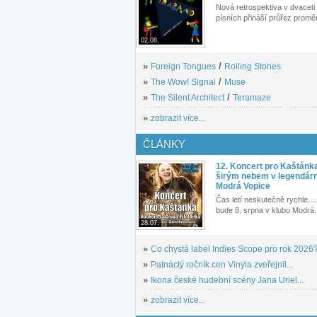
Nová retrospektiva v dvaceti
písních přináší průřez proměn
02.08.
»
Foreign Tongues
/
Rolling Stones
»
The Wow! Signal
/
Muse
»
The Silent Architect
/
Teramaze
»
zobrazit více...
ČLÁNKY
12. Koncert pro Kaštánk
širým nebem v legendár
Modrá Vopice
Čas letí neskutečně rychle.... 
bude 8. srpna v klubu Modrá.
28.07.
»
Co chystá label Indies Scope pro rok 2026
»
Patnáctý ročník cen Vinyla zveřejnil...
»
Ikona české hudební scény Jana Uriel...
»
zobrazit více...