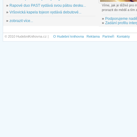
»
Rapové duo PAST vydává svou pátou desku...
Víme, jak je těžké pro
prorazit do médií a tím
»
Vršovická kapela tojeon vydává debutové...
»
Podporujeme nadě
»
zobrazit více...
»
Zadání profilu inter
© 2010 HudebniKnihovna.cz |
O Hudební knihovna
Reklama
Partneři
Kontakty