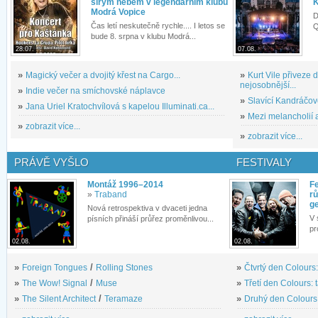
širým nebem v legendárním klubu
K
Modrá Vopice
D
Čas letí neskutečně rychle.... I letos se
Q
bude 8. srpna v klubu Modrá...
28.07.
07.08.
»
Magický večer a dvojitý křest na Cargo...
»
Kurt Vile přiveze
nejosobnější...
»
Indie večer na smíchovské náplavce
»
Slavící Kandráčov
»
Jana Uriel Kratochvílová s kapelou Illuminati.ca...
»
Mezi melancholií a
»
zobrazit více...
»
zobrazit více...
PRÁVĚ VYŠLO
FESTIVALY
Montáž 1996–2014
Fe
»
Traband
rů
g
Nová retrospektiva v dvaceti jedna
V 
písních přináší průřez proměnlivou...
pr
02.08.
02.08.
»
Foreign Tongues
/
Rolling Stones
»
Čtvrtý den Colours:
»
The Wow! Signal
/
Muse
»
Třetí den Colours: 
»
The Silent Architect
/
Teramaze
»
Druhý den Colours: 