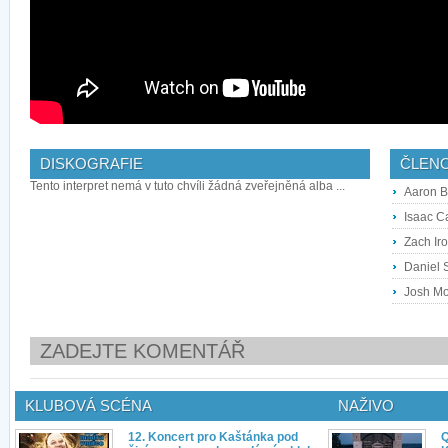
DISKOGRAFIE
ČLEN
Tento interpret nemá v tuto chvíli žádná zveřejněná alba ...
Aaron B
Isaac Ca
Zach Iro
Daniel 
Josh Mo
ZADEJTE KOMENTÁŘ
KLUBOVÁ SCÉNA
NAŽIVO
12. Koncert pro Kaštánka pod
Q