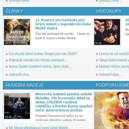
»
zobrazit více...
»
zobrazit více...
ČLÁNKY
VIDEOKLIPY
12. Koncert pro Kaštánka pod
Kř
širým nebem v legendárním klubu
si
Modrá Vopice
Bu
Čas letí neskutečně rychle.... I letos se
ka
bude 8. srpna v klubu Modrá...
28.07.
04.08.
»
Co chystá label Indies Scope pro rok 2026?
»
Lenny se už nedrží
»
Patnáctý ročník cen Vinyla zveřejnil...
»
Tanja hlásí návrat v
»
Ikona české hudební scény Jana Uriel...
»
Michal Hrůza zachyc
»
zobrazit více...
»
zobrazit více...
HUDEBNÍ NADĚJE
PODPORUJEME
Moravská hudební spodina ovládla
Melodku. The Scrambles lákali na
debut, CHLEB!K rozdával
chlebíčky a Rocket Bunny uzavřeli
večer punkrockovou jistotou
Poslední červencový večer se na
03.08.
brněnské Melodce setkaly tři kapely...
»
Mr. Moss představují nový singl Weird...