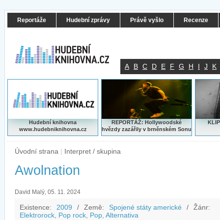
Reportáže
Hudební zprávy
Právě vyšlo
Recenze
A
B
C
D
E
F
G
H
I
J
K
Hudební knihovna
REPORTÁŽ: Hollywoodské
KLIP
www.hudebniknihovna.cz
hvězdy zazářily v brněnském Sonu
Úvodní strana
|
Interpret / skupina
Awolnation
David Malý, 05. 11. 2024
Existence:
2009
/
Země:
Spojené státy americké
/
Žánr:
Elektrorock, Pop rock, Pop, Alternativa