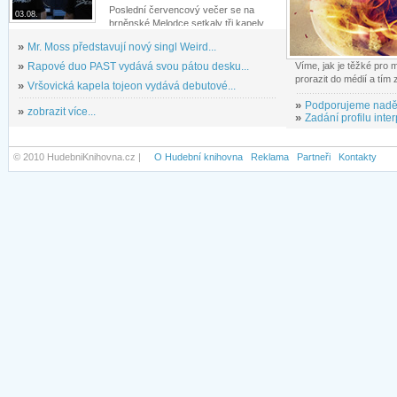
Poslední červencový večer se na
03.08.
brněnské Melodce setkaly tři kapely...
»
Mr. Moss představují nový singl Weird...
»
Rapové duo PAST vydává svou pátou desku...
Víme, jak je těžké pro
prorazit do médií a tím
»
Vršovická kapela tojeon vydává debutové...
»
Podporujeme nadě
»
zobrazit více...
»
Zadání profilu inter
© 2010 HudebniKnihovna.cz |
O Hudební knihovna
Reklama
Partneři
Kontakty