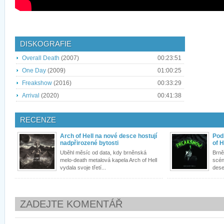
DISKOGRAFIE
Overall Death
(2007)
00:23:51
One Day
(2009)
01:00:25
Freakshow
(2016)
00:33:29
Arrival
(2020)
00:41:38
RECENZE
Arch of Hell na nové desce hostují
Pod
nadpřirozené bytosti
of H
Uběhl měsíc od data, kdy brněnská
Brně
melo-death metalová kapela Arch of Hell
scén
vydala svoje třetí...
dese
ZADEJTE KOMENTÁŘ