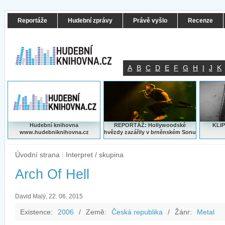
Reportáže
Hudební zprávy
Právě vyšlo
Recenze
A
B
C
D
E
F
G
H
I
J
K
Hudební knihovna
REPORTÁŽ: Hollywoodské
KLIP
www.hudebniknihovna.cz
hvězdy zazářily v brněnském Sonu
Úvodní strana
|
Interpret / skupina
Arch Of Hell
David Malý, 22. 06. 2015
Existence:
2006
/
Země:
Česká republika
/
Žánr:
Metal