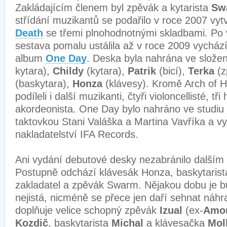
Zakládajícím členem byl zpěvák a kytarista
Sw
střídání muzikantů se podařilo v roce 2007 vy
Death
se třemi plnohodnotnými skladbami. Po 
sestava pomalu ustálila až v roce 2009 vycház
album
One Day
. Deska byla nahrána ve slože
kytara),
Childy
(kytara),
Patrik
(bicí),
Terka
(
(baskytara),
Honza
(klávesy). Kromě Arch of H
podíleli i další muzikanti, čtyři violoncellisté, tři
akordeonista. One Day bylo nahráno ve studi
taktovkou Stani Valáška a Martina Vavříka a v
nakladatelství IFA Records.
Ani vydání debutové desky nezabránilo dalším
Postupně odchází klávesák Honza, baskytaris
zakladatel a zpěvák Swarm. Nějakou dobu je b
nejistá, nicméně se přece jen daří sehnat náhr
doplňuje velice schopný zpěvák
Izual
(ex-
Amor
Kozdič
, baskytarista
Michal
a klávesačka
Mol