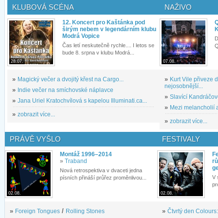
KLUBOVÁ SCÉNA
NAŽIVO
12. Koncert pro Kaštánka pod
Q
širým nebem v legendárním klubu
K
Modrá Vopice
D
Čas letí neskutečně rychle.... I letos se
Q
bude 8. srpna v klubu Modrá...
28.07.
07.08.
»
Magický večer a dvojitý křest na Cargo...
»
Kurt Vile přiveze
nejosobnější...
»
Indie večer na smíchovské náplavce
»
Slavící Kandráčov
»
Jana Uriel Kratochvílová s kapelou Illuminati.ca...
»
Mezi melancholií a
»
zobrazit více...
»
zobrazit více...
PRÁVĚ VYŠLO
FESTIVALY
Montáž 1996–2014
Fe
»
Traband
rů
g
Nová retrospektiva v dvaceti jedna
V 
písních přináší průřez proměnlivou...
pr
02.08.
02.08.
»
Foreign Tongues
/
Rolling Stones
»
Čtvrtý den Colours: