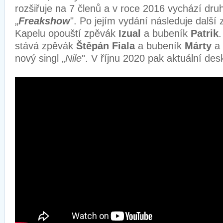
rozšiřuje na 7 členů a v roce 2016 vychází dr
„
Freakshow
". Po jejím vydání následuje další
Kapelu opouští zpěvák
Izual
a bubeník
Patrik
stává zpěvák
Štěpán Fiala
a bubeník
Márty
a
nový singl „
Nile
". V říjnu 2020 pak aktuální des