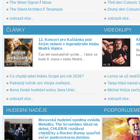
»
The Wow! Signal
/
Muse
»
Třetí den Colours: 
»
The Silent Architect
/
Teramaze
»
Druhý den Colours: 
»
zobrazit více...
»
zobrazit více...
ČLÁNKY
VIDEOKLIPY
12. Koncert pro Kaštánka pod
Kř
širým nebem v legendárním klubu
si
Modrá Vopice
Bu
Čas letí neskutečně rychle.... I letos se
ka
bude 8. srpna v klubu Modrá...
28.07.
04.08.
»
Co chystá label Indies Scope pro rok 2026?
»
Lenny se už nedrží
»
Patnáctý ročník cen Vinyla zveřejnil...
»
Tanja hlásí návrat v
»
Ikona české hudební scény Jana Uriel...
»
Michal Hrůza zachyc
»
zobrazit více...
»
zobrazit více...
HUDEBNÍ NADĚJE
PODPORUJEME
Moravská hudební spodina ovládla
Melodku. The Scrambles lákali na
debut, CHLEB!K rozdával
chlebíčky a Rocket Bunny uzavřeli
večer punkrockovou jistotou