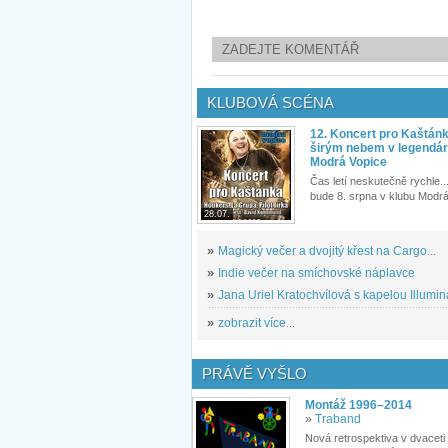
ZADEJTE KOMENTÁŘ
KLUBOVÁ SCÉNA
12. Koncert pro Kaštán
širým nebem v legendár
Modrá Vopice
Čas letí neskutečně rychle...
bude 8. srpna v klubu Modrá
28.07.
»
Magický večer a dvojitý křest na Cargo...
»
Indie večer na smíchovské náplavce
»
Jana Uriel Kratochvílová s kapelou Illuminat
»
zobrazit více...
PRÁVĚ VYŠLO
Montáž 1996–2014
»
Traband
Nová retrospektiva v dvaceti