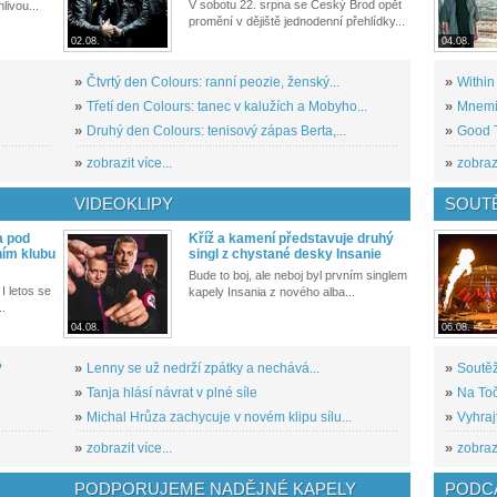
V sobotu 22. srpna se Český Brod opět
livou...
promění v dějiště jednodenní přehlídky...
02.08.
04.08.
»
Čtvrtý den Colours: ranní peozie, ženský...
»
Within
»
Třetí den Colours: tanec v kalužích a Mobyho...
»
Mnemic
»
Druhý den Colours: tenisový zápas Berta,...
»
Good T
»
zobrazit více...
»
zobrazi
VIDEOKLIPY
SOUT
a pod
Kříž a kamení představuje druhý
ním klubu
singl z chystané desky Insanie
Bude to boj, ale neboj byl prvním singlem
I letos se
kapely Insania z nového alba...
..
04.08.
06.08.
?
»
Lenny se už nedrží zpátky a nechává...
»
Soutěž
»
Tanja hlásí návrat v plné síle
»
Na Toč
»
Michal Hrůza zachycuje v novém klipu sílu...
»
Vyhraj
»
zobrazit více...
»
zobrazi
PODPORUJEME NADĚJNÉ KAPELY
PODCA