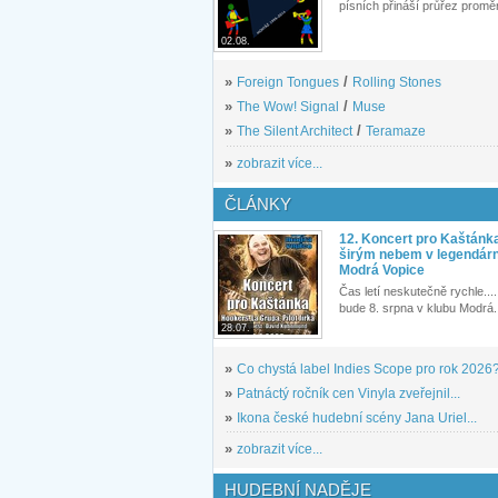
písních přináší průřez proměn
02.08.
»
Foreign Tongues
/
Rolling Stones
»
The Wow! Signal
/
Muse
»
The Silent Architect
/
Teramaze
»
zobrazit více...
ČLÁNKY
12. Koncert pro Kaštánk
širým nebem v legendár
Modrá Vopice
Čas letí neskutečně rychle.... 
bude 8. srpna v klubu Modrá.
28.07.
»
Co chystá label Indies Scope pro rok 2026
»
Patnáctý ročník cen Vinyla zveřejnil...
»
Ikona české hudební scény Jana Uriel...
»
zobrazit více...
HUDEBNÍ NADĚJE