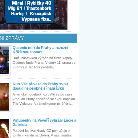
NÍ ZPRÁVY
Queenie míří do Prahy a rozezní
Křižíkovu fontánu
Další zastávkou výročního turné kapely
Queenie bude Praha. V úterý 11. srpna se
v rámci 20 let Tour představí...
Kurt Vile přiveze do Prahy svou
dosud nejosobnější nahrávku
Americký hudebník Kurt Vile se po čase
vrací do Prahy společně se svou kapelou
The Violators. V rámci koncertní šňůry...
Vstupenky na Veveří vyhrály Lucie a
Gabriela
Putovní festival Hrady CZ pokračuje o
tomto víkendu na Veveří. V naší soutěži