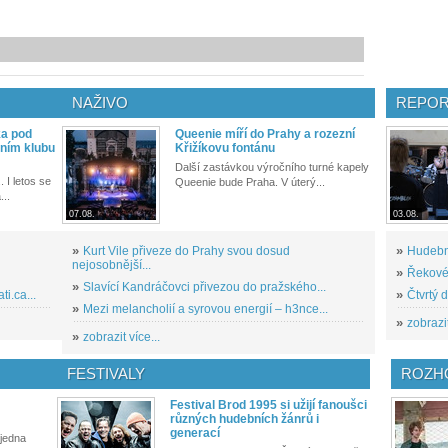
NAŽIVO
REPOR
ka pod
Queenie míří do Prahy a rozezní
ním klubu
Křižíkovu fontánu
Další zastávkou výročního turné kapely
. I letos se
Queenie bude Praha. V úterý...
...
07.08.
03.08.
»
Kurt Vile přiveze do Prahy svou dosud
»
Hudební
nejosobnější...
»
Řekové 
»
Slavící Kandráčovci přivezou do pražského...
i.ca...
»
Čtvrtý 
»
Mezi melancholií a syrovou energií – h3nce...
»
zobrazit
»
zobrazit více...
FESTIVALY
ROZH
Festival Brod 1995 si užijí fanoušci
různých hudebních žánrů i
generací
 jedna