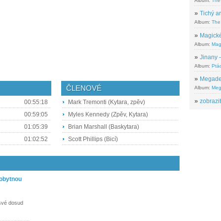
Album:
The
»
Tichý ar
Album:
The 
»
Magické
Album:
Mag
»
Jinany –
Album:
Ptác
»
Megadeth
ČLENOVÉ
Album:
Meg
»
zobrazit
00:55:18
Mark Tremonti (Kytara, zpěv)
00:59:05
Myles Kennedy (Zpěv, Kytara)
01:05:39
Brian Marshall (Baskytara)
01:02:52
Scott Phillips (Bicí)
dobytnou
s
 své dosud