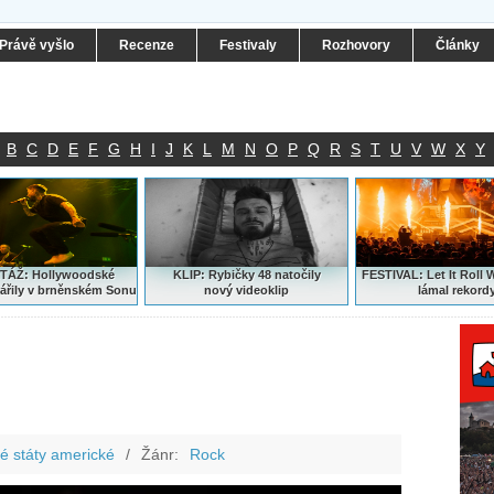
Právě vyšlo
Recenze
Festivaly
Rozhovory
Články
B
C
D
E
F
G
H
I
J
K
L
M
N
O
P
Q
R
S
T
U
V
W
X
Y
ÁŽ: Hollywoodské
KLIP: Rybičky 48 natočily
FESTIVAL:
Let It Roll 
ářily v brněnském Sonu
nový
videoklip
lámal rekord
é státy americké
/
Žánr:
Rock