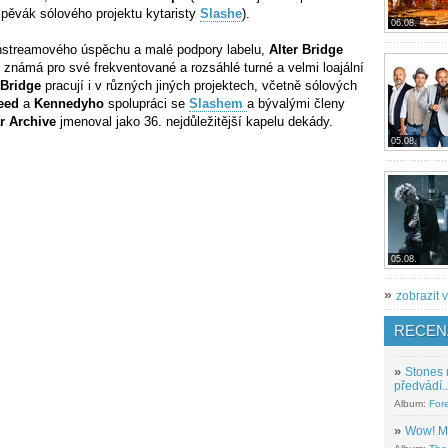
pěvák sólového projektu kytaristy
Slashe
).
06.08.
nstreamového úspěchu a malé podpory labelu,
Alter Bridge
 je známá pro své frekventované a rozsáhlé turné a velmi loajální
 Bridge
pracují i v různých jiných projektech, včetně sólových
eed
a
Kennedyho
spolupráci se
Slashem
a bývalými členy
ar Archive
jmenoval jako 36. nejdůležitější kapelu dekády.
05.08.
05.08.
»
zobrazit v
RECEN
»
Stones 
předvádí..
Album:
For
»
Wow! M