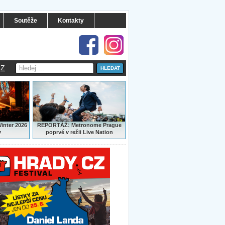
Soutěže
Kontakty
Z
:
Winter 2026
REPORTÁŽ
Metronome Prague
y
poprvé v režii Live Nation