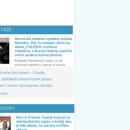
TÁŽE
Moravská hudební spodina ovládla
Melodku. The Scrambles lákali na
debut, CHLEB!K rozdával
chlebíčky a Rocket Bunny uzavřeli
večer punkrockovou jistotou
Poslední červencový večer se na
brněnské Melodce setkaly tři kapely...
 večer plný emocí – Charlie...
1000Mods přivezli horké počasí...
den Colours: ranní peozie, ženský...
 více...
OVORY
Bert & Friends: Každý koncert je
wimbledonský zápas a každý den
je bílé plátno, na kterém tvoříme
obrazy.