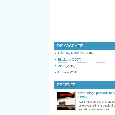
DISKOGRAFIE
One Day Remains
(2004)
Blackbird
(2007)
AB III
(2010)
Fortress
(2013)
RECENZE
Alter Bridge postavili ne
pevnost
Alter Bridge udrželi svůj statu
rockových velikánů a nahráli
nejtvrdší a nejintenzivnější...