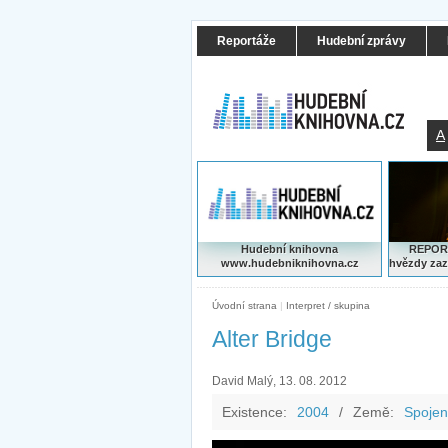
Reportáže
Hudební zprávy
A
Hudební knihovna
REPORT
www.hudebniknihovna.cz
hvězdy zaz
Úvodní strana
|
Interpret / skupina
Alter Bridge
David Malý, 13. 08. 2012
Existence:
2004
/
Země:
Spojen