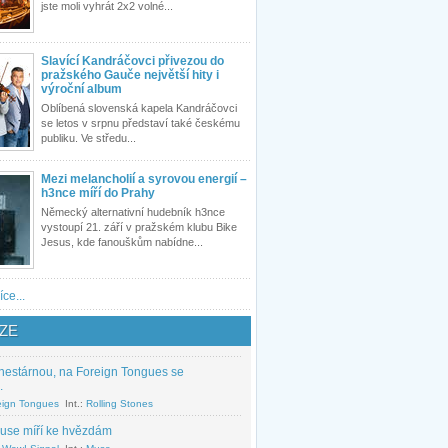
jste moli vyhrát 2x2 volné...
Slavící Kandráčovci přivezou do
pražského Gauče největší hity i
výroční album
Oblíbená slovenská kapela Kandráčovci
se letos v srpnu představí také českému
publiku. Ve středu...
Mezi melancholií a syrovou energií –
h3nce míří do Prahy
Německý alternativní hudebník h3nce
vystoupí 21. září v pražském klubu Bike
Jesus, kde fanouškům nabídne...
íce...
ZE
nestárnou, na Foreign Tongues se
.
eign Tongues
Int.:
Rolling Stones
use míří ke hvězdám