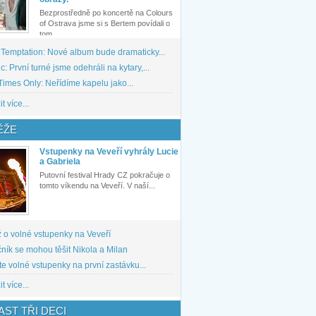
Bezprostředně po koncertě na Colours
of Ostrava jsme si s Bertem povídali o
tom,...
 Temptation: Nové album bude dramaticky...
: První turné jsme odehráli na kytary,...
imes Only: Neřídíme kapelu jako...
t více...
ĚŽE
Vstupenky na Veveří vyhrály Lucie
a Gabriela
Putovní festival Hrady CZ pokračuje o
tomto víkendu na Veveří. V naší...
 o volné vstupenky na Veveří
ník se mohou těšit Nikola a Milan
te volné vstupenky na první zastávku...
t více...
ST TŘI DECI