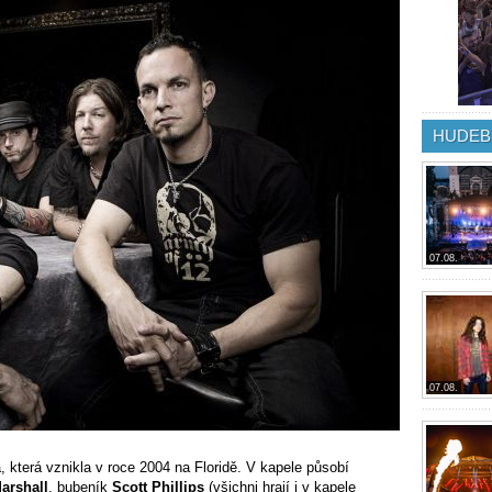
HUDEB
07.08.
07.08.
 která vznikla v roce 2004 na Floridě. V kapele působí
arshall
, bubeník
Scott Phillips
(všichni hrají i v kapele