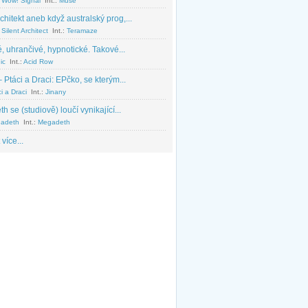
 Wow! Signal
Int.:
Muse
chitekt aneb když australský prog,...
Silent Architect
Int.:
Teramaze
, uhrančivé, hypnotické. Takové...
ic
Int.:
Acid Row
 Ptáci a Draci: EPčko, se kterým...
i a Draci
Int.:
Jinany
 se (studiově) loučí vynikající...
adeth
Int.:
Megadeth
 více...