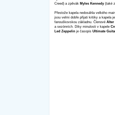
Creed) a zpěvák
Myles Kennedy
(také z
Přestože kapela nedosáhla velkého mai
jsou velmi dobře přijati kritiky a kapela
fanouškovskou základnu. Členové
Alter
a sezónních. Díky minulosti v kapele
Cr
Led Zeppelin
je časopis
Ultimate Guit