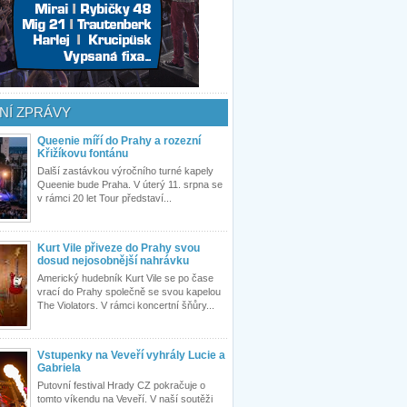
NÍ ZPRÁVY
Queenie míří do Prahy a rozezní
Křižíkovu fontánu
Další zastávkou výročního turné kapely
Queenie bude Praha. V úterý 11. srpna se
v rámci 20 let Tour představí...
Kurt Vile přiveze do Prahy svou
dosud nejosobnější nahrávku
Americký hudebník Kurt Vile se po čase
vrací do Prahy společně se svou kapelou
The Violators. V rámci koncertní šňůry...
Vstupenky na Veveří vyhrály Lucie a
Gabriela
Putovní festival Hrady CZ pokračuje o
tomto víkendu na Veveří. V naší soutěži