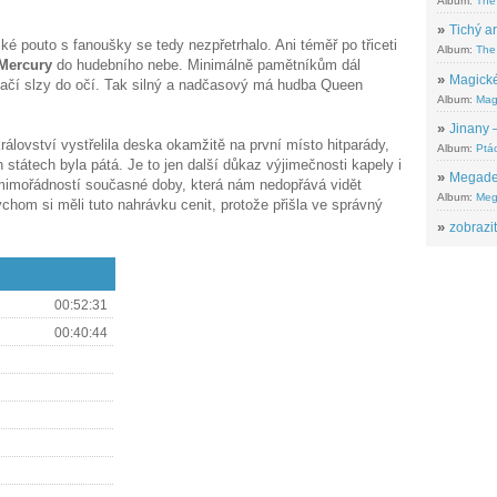
Album:
The
»
Tichý ar
cké pouto s fanoušky se tedy nezpřetrhalo. Ani téměř po třiceti
Album:
The 
Mercury
do hudebního nebe. Minimálně pamětníkům dál
»
Magické
 tlačí slzy do očí. Tak silný a nadčasový má hudba Queen
Album:
Mag
»
Jinany –
álovství vystřelila deska okamžitě na první místo hitparády,
Album:
Ptác
ch státech byla pátá. Je to jen další důkaz výjimečnosti kapely i
»
Megadeth
mimořádností současné doby, která nám nedopřává vidět
Album:
Meg
chom si měli tuto nahrávku cenit, protože přišla ve správný
»
zobrazit
00:52:31
00:40:44