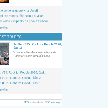
 o volné vstupenky na Veveří
ník se mohou těšit Nikola a Milan
te volné vstupenky na první zastávku...
t více...
ST TŘI DECI
Tři Deci #35: Rock for People 2026,
část 2
V druhém díle věnovanému festivalu
Rock for People jsme důkladně...
ci #34: Rock for People 2026, část...
ci #33: Hudba za Covidu, část 2
ci #32: Hudba za Covidu, část 1
t více...
SEO
webu sledují
SEO nástroje