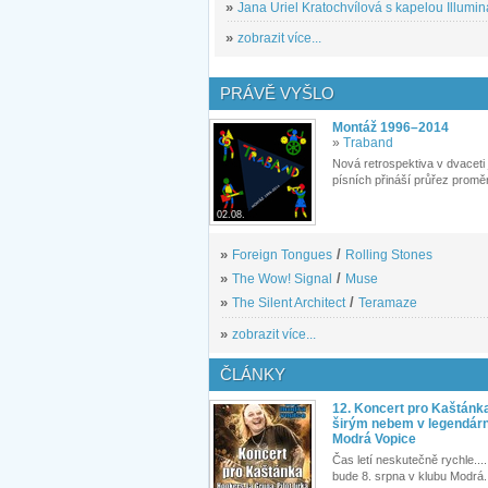
»
Jana Uriel Kratochvílová s kapelou Illuminat
»
zobrazit více...
PRÁVĚ VYŠLO
Montáž 1996–2014
»
Traband
Nová retrospektiva v dvaceti
písních přináší průřez proměn
02.08.
»
Foreign Tongues
/
Rolling Stones
»
The Wow! Signal
/
Muse
»
The Silent Architect
/
Teramaze
»
zobrazit více...
ČLÁNKY
12. Koncert pro Kaštánk
širým nebem v legendár
Modrá Vopice
Čas letí neskutečně rychle.... 
bude 8. srpna v klubu Modrá.