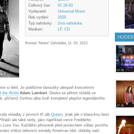
Celkový čas:
01:19:43
Vydavatel:
Universal Music
Rok vydání:
2020
Typ nahrávky:
živá nahrávka
Medium:
LP, CD
HUDEB
Roman "News" Zahrádka, 11. 03. 2021
07.08.
sme si řekli, že potěšíme fanoušky alespoň koncertním
 the World
Adam Lambert
. Deska se přitom skládá ze
 přičemž čtvrtinu alba tvoří kompletní playlist legendárního
07.08.
ela skladby z prvních tří alb
Queen
, jinak jde o klasickou best
Přináší ale také rarity, jako například verze Freddieho
o Love You
. Každého přirozeně před poslechem vůbec prvního
ání vítěze televizní estrády American Idol, obdoby naší