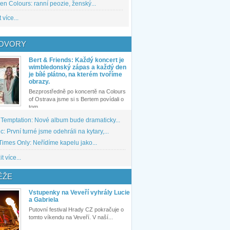
den Colours: ranní peozie, ženský...
 více...
OVORY
Bert & Friends: Každý koncert je
wimbledonský zápas a každý den
je bílé plátno, na kterém tvoříme
obrazy.
Bezprostředně po koncertě na Colours
of Ostrava jsme si s Bertem povídali o
tom,...
 Temptation: Nové album bude dramaticky...
: První turné jsme odehráli na kytary,...
imes Only: Neřídíme kapelu jako...
t více...
ĚŽE
Vstupenky na Veveří vyhrály Lucie
a Gabriela
Putovní festival Hrady CZ pokračuje o
tomto víkendu na Veveří. V naší...