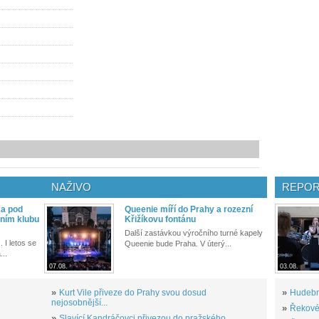
NAŽIVO
REPOR
ka pod
Queenie míří do Prahy a rozezní
ním klubu
Křižíkovu fontánu
Další zastávkou výročního turné kapely
. I letos se
Queenie bude Praha. V úterý...
...
07.08.
03.08.
»
Kurt Vile přiveze do Prahy svou dosud
»
Hudební
nejosobnější...
»
Řekové 
»
Slavící Kandráčovci přivezou do pražského...