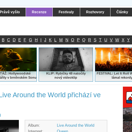
Právě vyšlo
Recenze
Festivaly
Rozhovory
Články
B
C
D
E
F
G
H
I
J
K
L
M
N
O
P
Q
R
S
T
U
V
W
X
Y
ÁŽ: Hollywoodské
KLIP: Rybičky 48 natočily
FESTIVAL:
Let It Roll 
ářily v brněnském Sonu
nový
videoklip
lámal rekord
ve Around the World přichází ve
d
Album:
Live Around the World
Interpret:
Queen