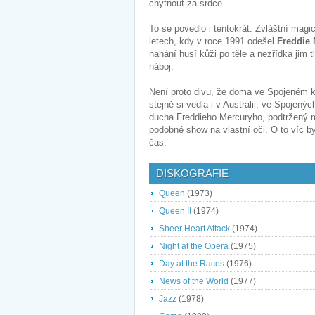
chytnout za srdce.
To se povedlo i tentokrát. Zvláštní magi
letech, kdy v roce 1991 odešel
Freddie 
nahání husí kůži po těle a nezřídka jim
náboj.
Není proto divu, že doma ve Spojeném kr
stejně si vedla i v Austrálii, ve Spojený
ducha Freddieho Mercuryho, podtržený 
podobné show na vlastní oči. O to víc by
čas.
DISKOGRAFIE
Queen
(1973)
Queen II
(1974)
Sheer Heart Attack
(1974)
Night at the Opera
(1975)
Day at the Races
(1976)
News of the World
(1977)
Jazz
(1978)