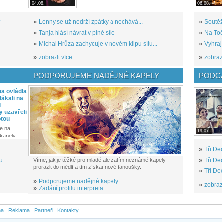
04.08.
06.08.
?
»
Lenny se už nedrží zpátky a nechává...
»
Soutěž
»
Tanja hlásí návrat v plné síle
»
Na Toč
»
Michal Hrůza zachycuje v novém klipu sílu...
»
Vyhraj
»
zobrazit více...
»
zobrazi
PODPORUJEME NADĚJNÉ KAPELY
PODCA
a ovládla
ákali na
l
y uzavřeli
otou
e na
19.07.
kapely...
»
Tři De
...
Víme, jak je těžké pro mladé ale zatím neznámé kapely
»
Tři De
prorazit do médií a tím získat nové fanoušky.
»
Tři De
»
Podporujeme nadějné kapely
»
zobrazi
»
Zadání profilu interpreta
na
Reklama
Partneři
Kontakty