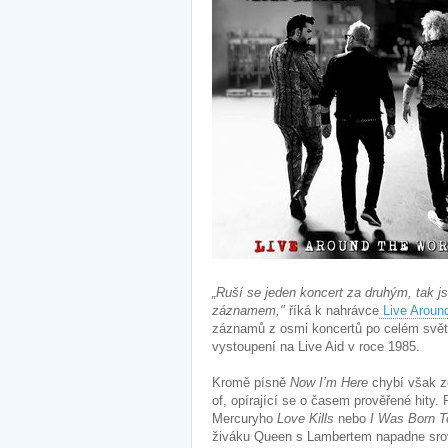
„Ruší se jeden koncert za druhým, tak j
záznamem,"
říká k nahrávce
Live Around
záznamů z osmi koncertů po celém světě,
vystoupení na Live Aid v roce 1985.
Kromě písně
Now I’m Here
chybí však zc
of, opírající se o časem prověřené hity. 
Mercuryho
Love Kills
nebo
I Was Born T
živáku Queen s Lambertem napadne srovn