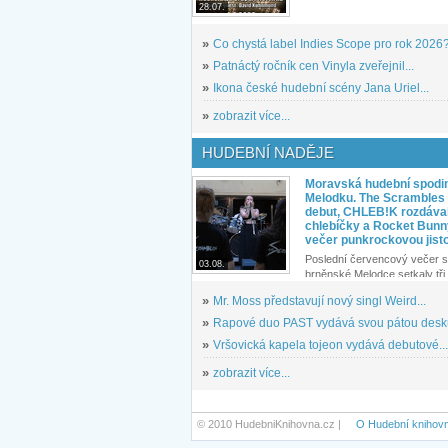
28.07.
»
Co chystá label Indies Scope pro rok 2026
»
Patnáctý ročník cen Vinyla zveřejnil...
»
Ikona české hudební scény Jana Uriel...
»
zobrazit více...
HUDEBNÍ NADĚJE
Moravská hudební spodin
Melodku. The Scrambles l
debut, CHLEB!K rozdáva
chlebíčky a Rocket Bunn
večer punkrockovou jist
Poslední červencový večer s
03.08.
brněnské Melodce setkaly tři 
»
Mr. Moss představují nový singl Weird...
»
Rapové duo PAST vydává svou pátou desku
»
Vršovická kapela tojeon vydává debutové...
»
zobrazit více...
© 2010 HudebniKnihovna.cz |
O Hudební knihov