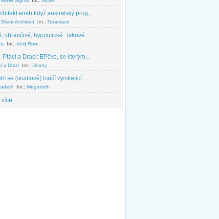
 Wow! Signal
Int.:
Muse
chitekt aneb když australský prog,...
Silent Architect
Int.:
Teramaze
, uhrančivé, hypnotické. Takové...
ic
Int.:
Acid Row
 Ptáci a Draci: EPčko, se kterým...
i a Draci
Int.:
Jinany
 se (studiově) loučí vynikající...
adeth
Int.:
Megadeth
 více...