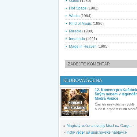
Game
(1980)
Hot Space
(1982)
Works
(1984)
Kind of Magic
(1986)
Miracle
(1989)
Innuendo
(1991)
Made in Heaven
(1995)
ZADEJTE KOMENTÁŘ
KLUBOVÁ SCÉNA
12. Koncert pro Kaštán
širým nebem v legendár
Modrá Vopice
Čas letí neskutečně rychle...
bude 8. srpna v klubu Modrá
28.07.
»
Magický večer a dvojitý křest na Cargo...
»
Indie večer na smíchovské náplavce