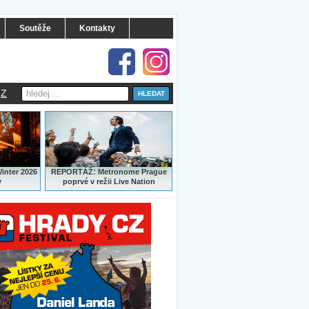
Soutěže
Kontakty
Z
:
Winter 2026
REPORTÁŽ
Metronome Prague
y
poprvé v režii Live Nation