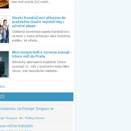
jste moli vyhrát 2x2 volné...
Slavící Kandráčovci přivezou do
pražského Gauče největší hity i
výroční album
Oblíbená slovenská kapela Kandráčovci
se letos v srpnu představí také českému
publiku. Ve středu...
Mezi melancholií a syrovou energií –
h3nce míří do Prahy
Německý alternativní hudebník h3nce
vystoupí 21. září v pražském klubu Bike
Jesus, kde fanouškům nabídne...
íce...
ZE
nestárnou, na Foreign Tongues se
.
eign Tongues
Int.:
Rolling Stones
use míří ke hvězdám