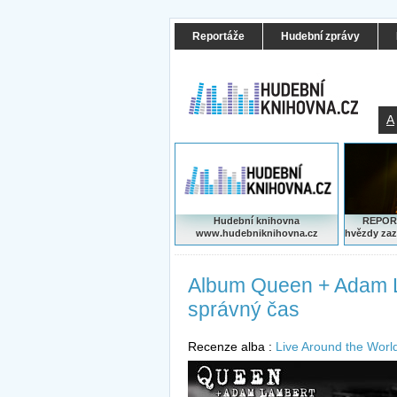
Reportáže
Hudební zprávy
A
Hudební knihovna
REPORT
www.hudebniknihovna.cz
hvězdy zaz
Album Queen + Adam Li
správný čas
Recenze alba :
Live Around the Worl