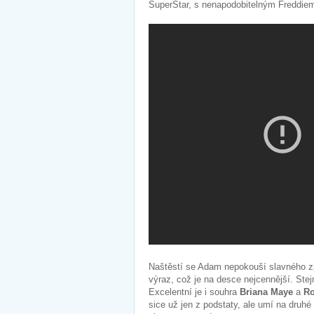
SuperStar, s nenapodobitelným Freddie
Naštěstí se Adam nepokouší slavného zp
výraz, což je na desce nejcennější. Stej
Excelentní je i souhra
Briana Maye
a
Ro
sice už jen z podstaty, ale umí na druh