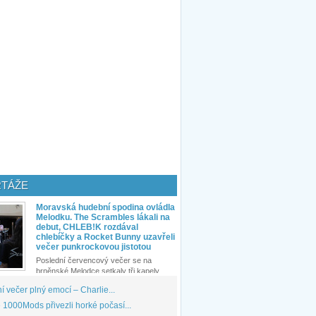
TÁŽE
Moravská hudební spodina ovládla
Melodku. The Scrambles lákali na
debut, CHLEB!K rozdával
chlebíčky a Rocket Bunny uzavřeli
večer punkrockovou jistotou
Poslední červencový večer se na
brněnské Melodce setkaly tři kapely...
 večer plný emocí – Charlie...
1000Mods přivezli horké počasí...