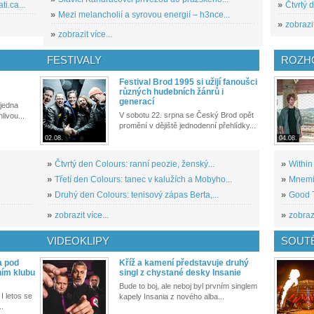
i.ca...
»
Čtvrtý 
»
Mezi melancholií a syrovou energií – h3nce...
»
zobrazit
»
zobrazit více...
FESTIVALY
ROZH
Festival Brod 1995 si užijí fanoušci
různých hudebních žánrů i
generací
 jedna
V sobotu 22. srpna se Český Brod opět
livou...
promění v dějiště jednodenní přehlídky...
02.08.
04.08.
»
Čtvrtý den Colours: ranní peozie, ženský...
»
Within
»
Třetí den Colours: tanec v kalužích a Mobyho...
»
Mnemic
»
Druhý den Colours: tenisový zápas Berta,...
»
Good T
»
zobrazit více...
»
zobrazi
VIDEOKLIPY
SOUT
a pod
Kříž a kamení představuje druhý
ním klubu
singl z chystané desky Insanie
Bude to boj, ale neboj byl prvním singlem
I letos se
kapely Insania z nového alba...
..