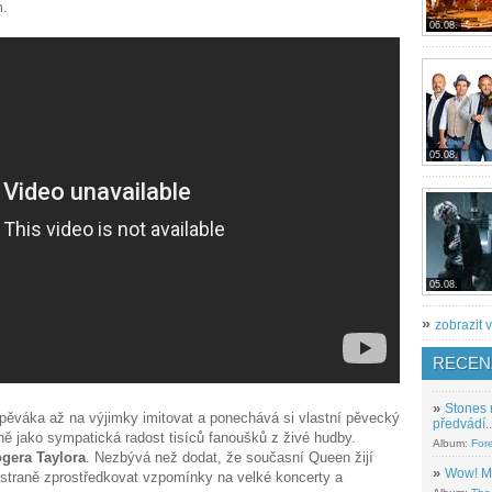
m.
06.08.
05.08.
05.08.
»
zobrazit v
RECEN
»
Stones 
ěváka až na výjimky imitovat a ponechává si vlastní pěvecký
předvádí..
ně jako sympatická radost tisíců fanoušků z živé hudby.
Album:
For
gera Taylora
. Nezbývá než dodat, že současní Queen žijí
»
Wow! M
é straně zprostředkovat vzpomínky na velké koncerty a