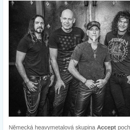
Německá heavymetalová skupina
Accept
poch