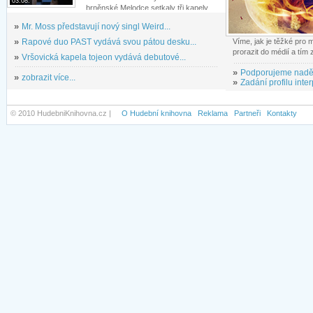
03.08.
brněnské Melodce setkaly tři kapely...
»
Mr. Moss představují nový singl Weird...
»
Rapové duo PAST vydává svou pátou desku...
Víme, jak je těžké pro
prorazit do médií a tím
»
Vršovická kapela tojeon vydává debutové...
»
Podporujeme nadě
»
zobrazit více...
»
Zadání profilu inter
© 2010 HudebniKnihovna.cz |
O Hudební knihovna
Reklama
Partneři
Kontakty