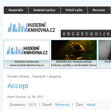
Reportáže
Hudební zprávy
Právě vyšlo
Recenze
A
B
C
D
E
F
G
H
I
J
K
Hudební knihovna
REPORTÁŽ: Hollywoodské
KLIP
www.hudebniknihovna.cz
hvězdy zazářily v brněnském Sonu
Úvodní strana
|
Interpret / skupina
Accept
Karel Souček, 14. 06. 2017
Existence:
1971
/
Země:
Německo
/
Žánr:
Metal