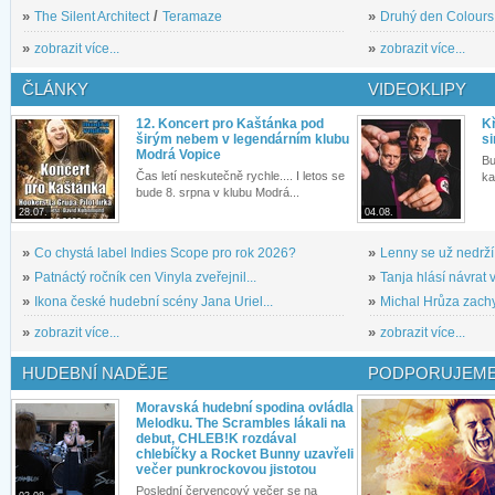
»
The Silent Architect
/
Teramaze
»
Druhý den Colours: 
»
zobrazit více...
»
zobrazit více...
ČLÁNKY
VIDEOKLIPY
12. Koncert pro Kaštánka pod
Kř
širým nebem v legendárním klubu
si
Modrá Vopice
Bu
Čas letí neskutečně rychle.... I letos se
ka
bude 8. srpna v klubu Modrá...
28.07.
04.08.
»
Co chystá label Indies Scope pro rok 2026?
»
Lenny se už nedrží
»
Patnáctý ročník cen Vinyla zveřejnil...
»
Tanja hlásí návrat v
»
Ikona české hudební scény Jana Uriel...
»
Michal Hrůza zachyc
»
zobrazit více...
»
zobrazit více...
HUDEBNÍ NADĚJE
PODPORUJEME
Moravská hudební spodina ovládla
Melodku. The Scrambles lákali na
debut, CHLEB!K rozdával
chlebíčky a Rocket Bunny uzavřeli
večer punkrockovou jistotou
Poslední červencový večer se na