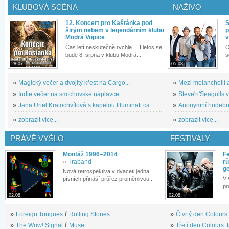
KLUBOVÁ SCÉNA
NAŽIVO
12. Koncert pro Kaštánka pod
S
širým nebem v legendárním klubu
p
Modrá Vopice
v
Čas letí neskutečně rychle.... I letos se
O
bude 8. srpna v klubu Modrá...
s
28.07.
05.08.
»
Magický večer a dvojitý křest na Cargo...
»
Mezi melancholií a
»
Indie večer na smíchovské náplavce
»
Steve'n'Seagulls v 
»
Jana Uriel Kratochvílová s kapelou Illuminati.ca...
»
Anonymní hudební 
»
zobrazit více...
»
zobrazit více...
PRÁVĚ VYŠLO
FESTIVALY
Montáž 1996–2014
Fe
»
Traband
rů
g
Nová retrospektiva v dvaceti jedna
V 
písních přináší průřez proměnlivou...
pr
02.08.
02.08.
»
Foreign Tongues
/
Rolling Stones
»
Čtvrtý den Colours:
»
The Wow! Signal
/
Muse
»
Třetí den Colours: 