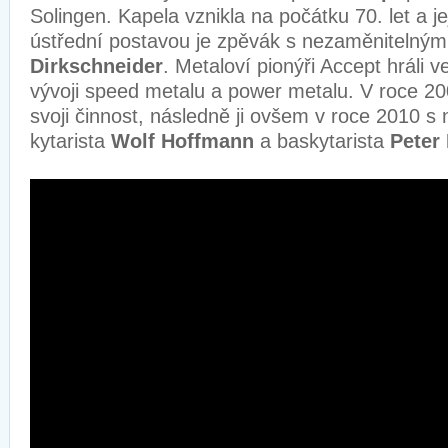
Solingen. Kapela vznikla na počátku 70. let a j
ústřední postavou je zpěvák s nezaměnitelný
Dirkschneider
. Metaloví pionýři Accept hráli ve
vývoji speed metalu a power metalu. V roce 20
svoji činnost, následně ji ovšem v roce 2010 s 
kytarista
Wolf Hoffmann
a baskytarista
Peter 