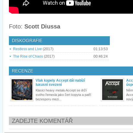
Foto:
Scott Diussa
DISKOGRAFIE
Restless and Live
(2017)
01:13:53
The Rise of Chaos
(2017)
00:46:24
RECENZE
Vlak kapely Accept dál nabízí
Acc
luxusní svezení
úspě
Klasici heavy metalu Accept se drží
Něme
svého řemesla jako čert kopyta a patří
Acce
bezesporu mezi...
nový
ZADEJTE KOMENTÁŘ