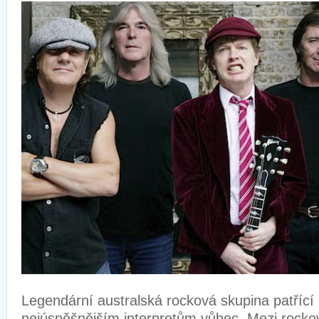
Legendární australská rocková skupina patřící
nejúspěšnějším interpretům vůbec. Mezi rocko