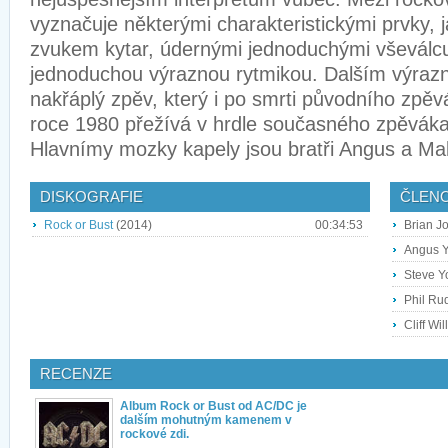
vyznačuje některými charakteristickými prvky,
zvukem kytar, údernými jednoduchými vševálcuj
jednoduchou výraznou rytmikou. Dalším výraz
nakřáplý zpěv, který i po smrti původního zpě
roce 1980 přežívá v hrdle současného zpěvák
Hlavnímy mozky kapely jsou bratři Angus a Ma
DISKOGRAFIE
ČLEN
Rock or Bust
(2014)
00:34:53
Brian J
Angus Y
Steve Y
Phil Rud
Cliff Wi
RECENZE
Album Rock or Bust od AC/DC je
dalším mohutným kamenem v
rockové zdi.