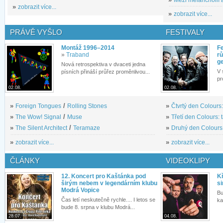
»
zobrazit více...
»
zobrazit více...
PRÁVĚ VYŠLO
FESTIVALY
Montáž 1996–2014
Fe
»
Traband
rů
g
Nová retrospektiva v dvaceti jedna
V 
písních přináší průřez proměnlivou...
pr
02.08.
02.08.
»
Foreign Tongues
/
Rolling Stones
»
Čtvrtý den Colours:
»
The Wow! Signal
/
Muse
»
Třetí den Colours: 
»
The Silent Architect
/
Teramaze
»
Druhý den Colours: 
»
zobrazit více...
»
zobrazit více...
ČLÁNKY
VIDEOKLIPY
12. Koncert pro Kaštánka pod
Kř
širým nebem v legendárním klubu
si
Modrá Vopice
Bu
Čas letí neskutečně rychle.... I letos se
ka
bude 8. srpna v klubu Modrá...
28.07.
04.08.