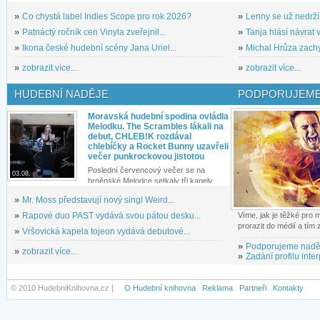
»
Co chystá label Indies Scope pro rok 2026?
»
Lenny se už nedrží
»
Patnáctý ročník cen Vinyla zveřejnil...
»
Tanja hlásí návrat v
»
Ikona české hudební scény Jana Uriel...
»
Michal Hrůza zachyc
»
zobrazit více...
»
zobrazit více...
HUDEBNÍ NADĚJE
PODPORUJEME
Moravská hudební spodina ovládla
Melodku. The Scrambles lákali na
debut, CHLEB!K rozdával
chlebíčky a Rocket Bunny uzavřeli
večer punkrockovou jistotou
Poslední červencový večer se na
03.08.
brněnské Melodce setkaly tři kapely...
»
Mr. Moss představují nový singl Weird...
»
Rapové duo PAST vydává svou pátou desku...
Víme, jak je těžké pro
prorazit do médií a tím
»
Vršovická kapela tojeon vydává debutové...
»
Podporujeme nadě
»
zobrazit více...
»
Zadání profilu inter
© 2010 HudebniKnihovna.cz |
O Hudební knihovna
Reklama
Partneři
Kontakty