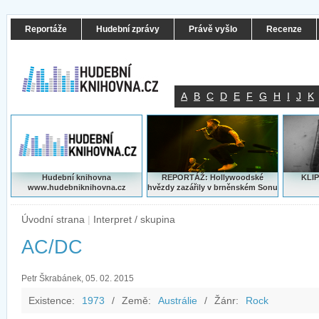
Reportáže
Hudební zprávy
Právě vyšlo
Recenze
A
B
C
D
E
F
G
H
I
J
K
Hudební knihovna
REPORTÁŽ: Hollywoodské
KLIP
www.hudebniknihovna.cz
hvězdy zazářily v brněnském Sonu
Úvodní strana
|
Interpret / skupina
AC/DC
Petr Škrabánek, 05. 02. 2015
Existence:
1973
/
Země:
Austrálie
/
Žánr:
Rock