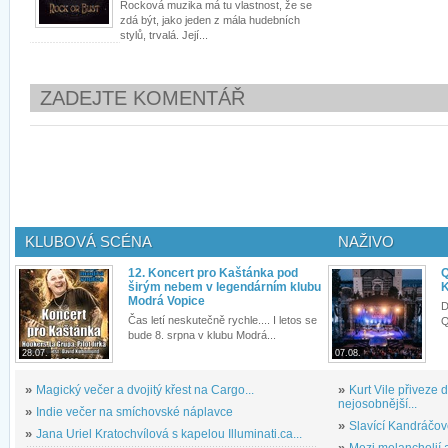
Rocková muzika má tu vlastnost, že se
zdá být, jako jeden z mála hudebních
stylů, trvalá. Její...
ZADEJTE KOMENTÁŘ
KLUBOVÁ SCÉNA
NAŽIVO
12. Koncert pro Kaštánka pod
Q
širým nebem v legendárním klubu
K
Modrá Vopice
D
Čas letí neskutečně rychle.... I letos se
Q
bude 8. srpna v klubu Modrá...
28.07.
07.08.
»
Magický večer a dvojitý křest na Cargo...
»
Kurt Vile přiveze
nejosobnější...
»
Indie večer na smíchovské náplavce
»
Slavící Kandráčov
»
Jana Uriel Kratochvílová s kapelou Illuminati.ca...
»
Mezi melancholií a