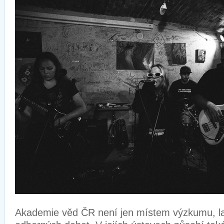
Akademie věd ČR není jen místem výzkumu, la