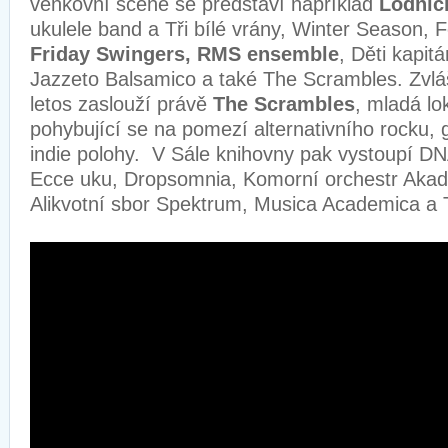
venkovní scéně se představí například
Lodníci
ukulele band a Tři bílé vrány, Winter Season,
Friday Swingers, RMS ensemble
, Děti kapi
Jazzeto Balsamico a také The Scrambles. Zvláš
letos zaslouží právě
The Scrambles
, mladá lo
pohybující se na pomezí alternativního rocku, 
indie polohy. V Sále knihovny pak vystoupí D
Ecce uku, Dropsomnia, Komorní orchestr Aka
Alikvotní sbor Spektrum, Musica Academica a