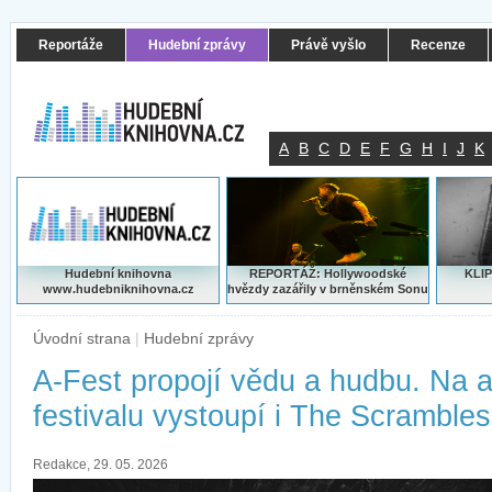
Reportáže
Hudební zprávy
Právě vyšlo
Recenze
A
B
C
D
E
F
G
H
I
J
K
Hudební knihovna
REPORTÁŽ: Hollywoodské
KLIP
www.hudebniknihovna.cz
hvězdy zazářily v brněnském Sonu
Úvodní strana
|
Hudební zprávy
A-Fest propojí vědu a hudbu. Na
festivalu vystoupí i The Scrambles
Redakce, 29. 05. 2026