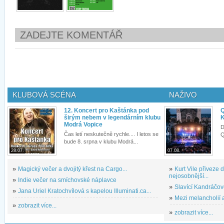
ZADEJTE KOMENTÁŘ
KLUBOVÁ SCÉNA
NAŽIVO
12. Koncert pro Kaštánka pod
Q
širým nebem v legendárním klubu
K
Modrá Vopice
D
Čas letí neskutečně rychle.... I letos se
Q
bude 8. srpna v klubu Modrá...
28.07.
07.08.
»
Magický večer a dvojitý křest na Cargo...
»
Kurt Vile přiveze
nejosobnější...
»
Indie večer na smíchovské náplavce
»
Slavící Kandráčov
»
Jana Uriel Kratochvílová s kapelou Illuminati.ca...
»
Mezi melancholií a
»
zobrazit více...
»
zobrazit více...