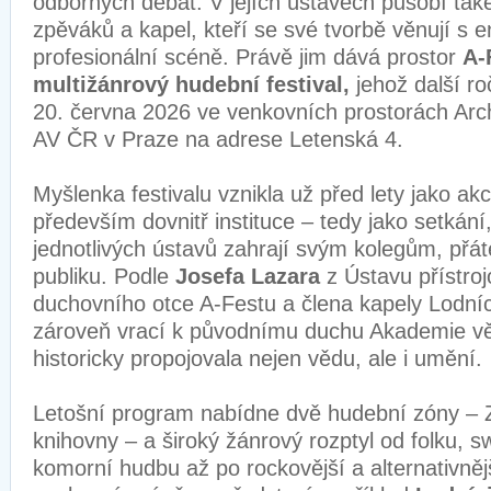
odborných debat. V jejích ústavech působí tak
zpěváků a kapel, kteří se své tvorbě věnují s e
profesionální scéně. Právě jim dává prostor
A-
multižánrový hudební festival,
jehož další ro
20. června 2026 ve venkovních prostorách Arc
AV ČR v Praze na adrese Letenská 4.
Myšlenka festivalu vznikla už před lety jako ak
především dovnitř instituce – tedy jako setkání
jednotlivých ústavů zahrají svým kolegům, přát
publiku. Podle
Josefa Lazara
z Ústavu přístro
duchovního otce A-Festu a člena kapely Lodníci
zároveň vrací k původnímu duchu Akademie vě
historicky propojovala nejen vědu, ale i umění.
Letošní program nabídne dvě hudební zóny – 
knihovny – a široký žánrový rozptyl od folku, s
komorní hudbu až po rockovější a alternativněj