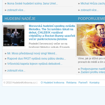
»
Ikona české hudební scény Jana Uriel...
»
Michal Hrůza zachyc
»
zobrazit více...
»
zobrazit více...
HUDEBNÍ NADĚJE
PODPORUJEME
Moravská hudební spodina ovládla
Melodku. The Scrambles lákali na
debut, CHLEB!K rozdával
chlebíčky a Rocket Bunny uzavřeli
večer punkrockovou jistotou
Poslední červencový večer se na
03.08.
brněnské Melodce setkaly tři kapely...
»
Mr. Moss představují nový singl Weird...
»
Rapové duo PAST vydává svou pátou desku...
Víme, jak je těžké pro
prorazit do médií a tím
»
Vršovická kapela tojeon vydává debutové...
»
Podporujeme nadě
»
zobrazit více...
»
Zadání profilu inter
© 2010 HudebniKnihovna.cz |
O Hudební knihovna
Reklama
Partneři
Kontakty