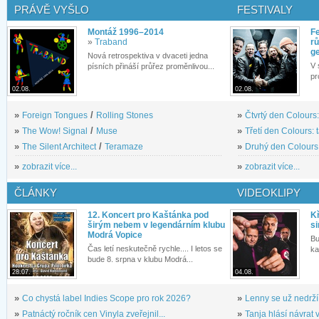
PRÁVĚ VYŠLO
FESTIVALY
Montáž 1996–2014
Fe
»
Traband
rů
g
Nová retrospektiva v dvaceti jedna
V 
písních přináší průřez proměnlivou...
pr
02.08.
02.08.
»
Foreign Tongues
/
Rolling Stones
»
Čtvrtý den Colours:
»
The Wow! Signal
/
Muse
»
Třetí den Colours: 
»
The Silent Architect
/
Teramaze
»
Druhý den Colours: 
»
zobrazit více...
»
zobrazit více...
ČLÁNKY
VIDEOKLIPY
12. Koncert pro Kaštánka pod
Kř
širým nebem v legendárním klubu
si
Modrá Vopice
Bu
Čas letí neskutečně rychle.... I letos se
ka
bude 8. srpna v klubu Modrá...
28.07.
04.08.
»
Co chystá label Indies Scope pro rok 2026?
»
Lenny se už nedrží
»
Patnáctý ročník cen Vinyla zveřejnil...
»
Tanja hlásí návrat v