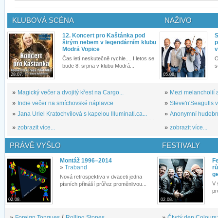
KLUBOVÁ SCÉNA
NAŽIVO
12. Koncert pro Kaštánka pod
S
širým nebem v legendárním klubu
p
Modrá Vopice
v
Čas letí neskutečně rychle.... I letos se
O
bude 8. srpna v klubu Modrá...
s
28.07.
05.08.
»
Magický večer a dvojitý křest na Cargo...
»
Mezi melancholií a
»
Indie večer na smíchovské náplavce
»
Steve'n'Seagulls v 
»
Jana Uriel Kratochvílová s kapelou Illuminati.ca...
»
Anonymní hudební 
»
zobrazit více...
»
zobrazit více...
PRÁVĚ VYŠLO
FESTIVALY
Montáž 1996–2014
Fe
»
Traband
rů
g
Nová retrospektiva v dvaceti jedna
V 
písních přináší průřez proměnlivou...
pr
02.08.
02.08.
»
Foreign Tongues
/
Rolling Stones
»
Čtvrtý den Colours: