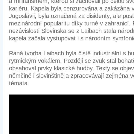
a militarismem, kterou si zachovali po celou s
kariéru. Kapela byla cenzurována a zakázána v 
Jugoslávii, byla označená za disidenty, ale pos
mezinárodní popularitu díky turné v zahranicí.
nezávislosti Slovinska se z Laibach stala národn
kapela začala vystupovat i s národním symfon
Raná tvorba Laibach byla čistě industriální s h
rytmickým vokálem. Později se zvuk stal bohat
obsahoval prvky klasické hudby. Texty se objevu
němčině i slovinštině a zpracovávají zejména vo
témata.