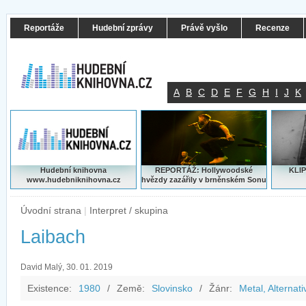
Reportáže
Hudební zprávy
Právě vyšlo
Recenze
A
B
C
D
E
F
G
H
I
J
K
Hudební knihovna
REPORTÁŽ: Hollywoodské
KLIP
www.hudebniknihovna.cz
hvězdy zazářily v brněnském Sonu
Úvodní strana
|
Interpret / skupina
Laibach
David Malý, 30. 01. 2019
Existence:
1980
/
Země:
Slovinsko
/
Žánr:
Metal, Alternati