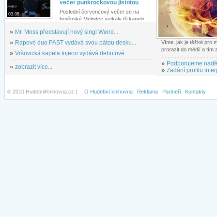
večer punkrockovou jistotou
Poslední červencový večer se na
03.08.
brněnské Melodce setkaly tři kapely...
»
Mr. Moss představují nový singl Weird...
»
Rapové duo PAST vydává svou pátou desku...
Víme, jak je těžké pro
prorazit do médií a tím
»
Vršovická kapela tojeon vydává debutové...
»
Podporujeme nadě
»
zobrazit více...
»
Zadání profilu inter
© 2010 HudebniKnihovna.cz |
O Hudební knihovna
Reklama
Partneři
Kontakty