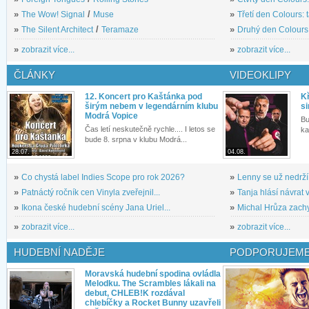
»
The Wow! Signal
/
Muse
»
Třetí den Colours: 
»
The Silent Architect
/
Teramaze
»
Druhý den Colours: 
»
zobrazit více...
»
zobrazit více...
ČLÁNKY
VIDEOKLIPY
12. Koncert pro Kaštánka pod
Kř
širým nebem v legendárním klubu
si
Modrá Vopice
Bu
Čas letí neskutečně rychle.... I letos se
ka
bude 8. srpna v klubu Modrá...
28.07.
04.08.
»
Co chystá label Indies Scope pro rok 2026?
»
Lenny se už nedrží
»
Patnáctý ročník cen Vinyla zveřejnil...
»
Tanja hlásí návrat v
»
Ikona české hudební scény Jana Uriel...
»
Michal Hrůza zachyc
»
zobrazit více...
»
zobrazit více...
HUDEBNÍ NADĚJE
PODPORUJEME
Moravská hudební spodina ovládla
Melodku. The Scrambles lákali na
debut, CHLEB!K rozdával
chlebíčky a Rocket Bunny uzavřeli