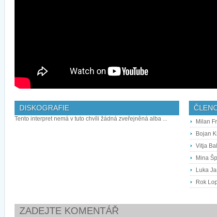
DISKOGRAFIE
ČLEN
Tento interpret nemá v tuto chvíli žádná zveřejněná alba ...
Milan F
Bojan Kr
Vitja Ba
Mina Šp
Luka Ja
Rok Lopa
ZADEJTE KOMENTÁŘ