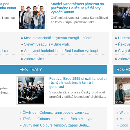
ka pod
Slavící Kandráčovci přivezou do
ním klubu
pražského Gauče největší hity i
výroční album
. I letos se
Oblíbená slovenská kapela Kandráčovci
...
se letos v srpnu představí také...
05.08.
03.08.
»
Mezi melancholií a syrovou energií – h3nce...
»
Hudební
»
Steve'n'Seagulls v Brně vrátí...
»
Řekové 
i.ca...
»
Anonymní hudební talent Red Leather vystoupí...
»
Čtvrtý 
»
zobrazit více...
»
zobrazit
FESTIVALY
ROZH
Festival Brod 1995 si užijí fanoušci
různých hudebních žánrů i
generací
 jedna
V sobotu 22. srpna se Český Brod opět
livou...
promění v dějiště jednodenní přehlídky...
02.08.
04.08.
»
Čtvrtý den Colours: ranní peozie, ženský...
»
Within
»
Třetí den Colours: tanec v kalužích a Mobyho...
»
Mnemic
»
Druhý den Colours: tenisový zápas Berta,...
»
Good T