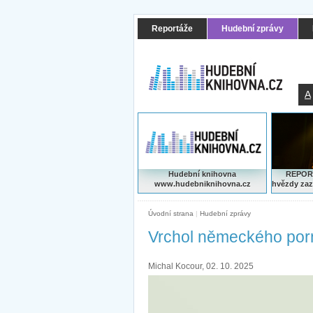
Reportáže
Hudební zprávy
A
Hudební knihovna
REPORT
www.hudebniknihovna.cz
hvězdy zaz
Úvodní strana
|
Hudební zprávy
Vrchol německého por
Michal Kocour, 02. 10. 2025