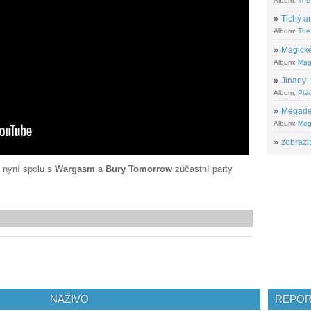
Album:
The
»
Tichý ar
Album:
The 
»
Magické
Album:
Mag
»
Jinany –
Album:
Ptác
»
Megadeth
Album:
Meg
»
zobrazit
e nyní spolu s
Wargasm
a
Bury Tomorrow
zúčastní party
NAŽIVO
REPOR