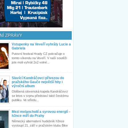
NÍ ZPRÁVY
Vstupenky na Veveří vyhrály Lucie a
Gabriela
Putovní festival Hrady CZ pokračuje o
tomto víkendu na Veveří. V naší soutěži
jste moli vyhrát 2x2 volné...
Slavící Kandráčovci přivezou do
pražského Gauče největší hity i
výroční album
Oblíbená slovenská kapela Kandráčovci
se letos v srpnu představí také českému
publiku. Ve středu...
Mezi melancholií a syrovou energií –
h3nce míří do Prahy
Německý alternativní hudebník h3nce
vystoupí 21. září v pražském klubu Bike