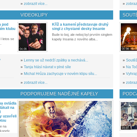
»
zobrazit více...
»
zobrazi
VIDEOKLIPY
SOUT
a pod
Kříž a kamení představuje druhý
ním klubu
singl z chystané desky Insanie
Bude to boj, ale neboj byl prvním singlem
I letos se
kapely Insania z nového alba...
..
04.08.
06.08.
?
»
Lenny se už nedrží zpátky a nechává...
»
Soutěž
»
Tanja hlásí návrat v plné síle
»
Na Toč
»
Michal Hrůza zachycuje v novém klipu sílu...
»
Vyhraj
»
zobrazit více...
»
zobrazi
PODPORUJEME NADĚJNÉ KAPELY
PODCA
a ovládla
ákali na
l
y uzavřeli
otou
e na
19.07.
kapely...