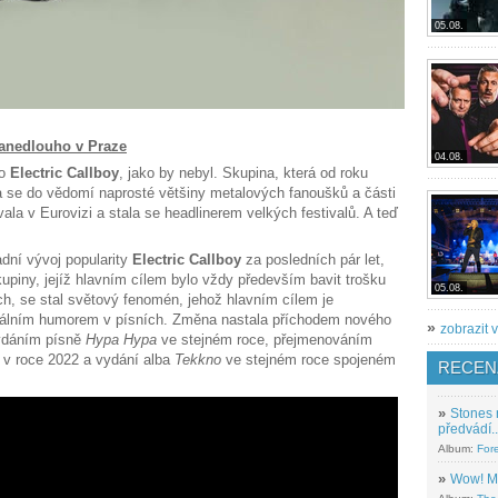
05.08.
anedlouho v Praze
04.08.
no
Electric Callboy
, jako by nebyl. Skupina, která od roku
a se do vědomí naprosté většiny metalových fanoušků a části
a v Eurovizi a stala se headlinerem velkých festivalů. A teď
dní vývoj popularity
Electric Callboy
za posledních pár let,
upiny, jejíž hlavním cílem bylo vždy především bavit trošku
05.08.
h, se stal světový fenomén, jehož hlavním cílem je
rtálním humorem v písních. Změna nastala příchodem nového
»
zobrazit v
ydáním písně
Hypa Hypa
ve stejném roce, přejmenováním
v roce 2022 a vydání alba
Tekkno
ve stejném roce spojeném
RECEN
»
Stones 
předvádí..
Album:
For
»
Wow! M