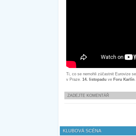
Ti, co se nemohli zúčastnit Eurovize s
v Praze.
14. listopadu
ve
Foru Karlín
.
ZADEJTE KOMENTÁŘ
KLUBOVÁ SCÉNA