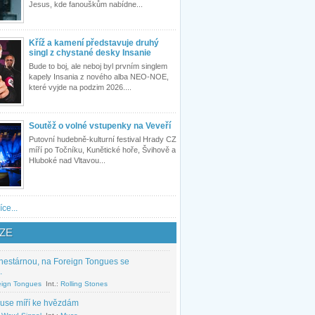
Jesus, kde fanouškům nabídne...
Kříž a kamení představuje druhý
singl z chystané desky Insanie
Bude to boj, ale neboj byl prvním singlem
kapely Insania z nového alba NEO-NOE,
které vyjde na podzim 2026....
Soutěž o volné vstupenky na Veveří
Putovní hudebně-kulturní festival Hrady CZ
míří po Točníku, Kunětické hoře, Švihově a
Hluboké nad Vltavou...
íce...
ZE
nestárnou, na Foreign Tongues se
.
eign Tongues
Int.:
Rolling Stones
use míří ke hvězdám