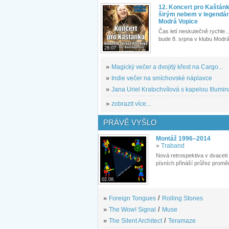
12. Koncert pro Kaštán
širým nebem v legendár
Modrá Vopice
Čas letí neskutečně rychle...
bude 8. srpna v klubu Modrá
28.07.
»
Magický večer a dvojitý křest na Cargo...
»
Indie večer na smíchovské náplavce
»
Jana Uriel Kratochvílová s kapelou Illuminat
»
zobrazit více...
PRÁVĚ VYŠLO
Montáž 1996–2014
»
Traband
Nová retrospektiva v dvaceti
písních přináší průřez proměn
02.08.
»
Foreign Tongues
/
Rolling Stones
»
The Wow! Signal
/
Muse
»
The Silent Architect
/
Teramaze