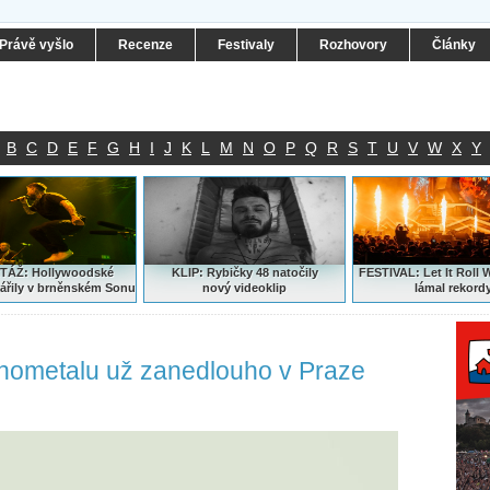
Právě vyšlo
Recenze
Festivaly
Rozhovory
Články
B
C
D
E
F
G
H
I
J
K
L
M
N
O
P
Q
R
S
T
U
V
W
X
Y
ÁŽ: Hollywoodské
KLIP: Rybičky 48 natočily
FESTIVAL:
Let It Roll 
ářily v brněnském Sonu
nový
videoklip
lámal rekord
nometalu už zanedlouho v Praze