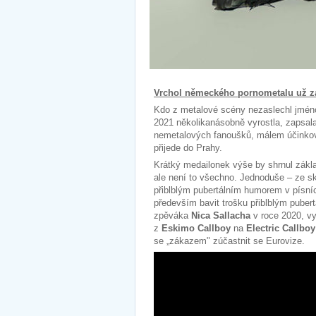
Vrchol německého pornometalu už z
Kdo z metalové scény nezaslechl jmé
2021 několikanásobně vyrostla, zapsal
nemetalových fanoušků, málem účinkoval
přijede do Prahy.
Krátký medailonek výše by shrnul zákla
ale není to všechno. Jednoduše – ze sk
přiblblým pubertálním humorem v písníc
především bavit trošku přiblblým pube
zpěváka
Nica Sallacha
v roce 2020, v
z
Eskimo Callboy
na
Electric Callboy
se „zákazem" zúčastnit se Eurovize.