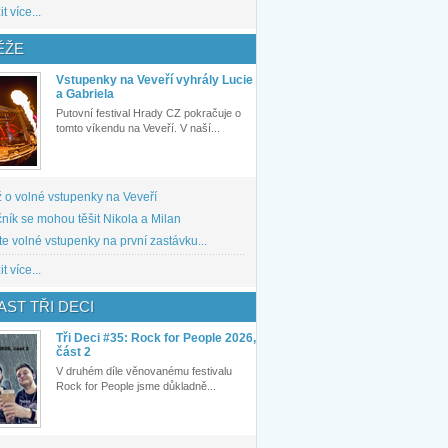
t více...
ĚŽE
Vstupenky na Veveří vyhrály Lucie
a Gabriela
Putovní festival Hrady CZ pokračuje o
tomto víkendu na Veveří. V naší...
 o volné vstupenky na Veveří
ník se mohou těšit Nikola a Milan
te volné vstupenky na první zastávku...
t více...
ST TŘI DECI
Tři Deci #35: Rock for People 2026,
část 2
V druhém díle věnovanému festivalu
Rock for People jsme důkladně...