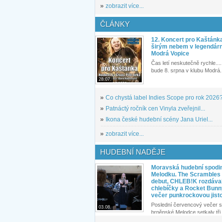
»
zobrazit více...
ČLÁNKY
12. Koncert pro Kaštánk
širým nebem v legendár
Modrá Vopice
Čas letí neskutečně rychle.... 
bude 8. srpna v klubu Modrá.
28.07.
»
Co chystá label Indies Scope pro rok 2026
»
Patnáctý ročník cen Vinyla zveřejnil...
»
Ikona české hudební scény Jana Uriel...
»
zobrazit více...
HUDEBNÍ NADĚJE
Moravská hudební spodin
Melodku. The Scrambles l
debut, CHLEB!K rozdáva
chlebíčky a Rocket Bunn
večer punkrockovou jist
Poslední červencový večer s
03.08.
brněnské Melodce setkaly tři 