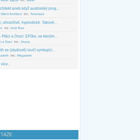
 Wow! Signal
Int.:
Muse
chitekt aneb když australský prog,...
Silent Architect
Int.:
Teramaze
, uhrančivé, hypnotické. Takové...
ic
Int.:
Acid Row
 Ptáci a Draci: EPčko, se kterým...
i a Draci
Int.:
Jinany
 se (studiově) loučí vynikající...
adeth
Int.:
Megadeth
 více...
TÁŽE