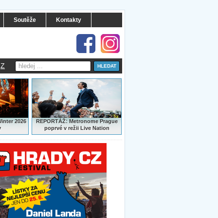
Soutěže
Kontakty
Z
:
Winter 2026
REPORTÁŽ
Metronome Prague
y
poprvé v režii Live Nation