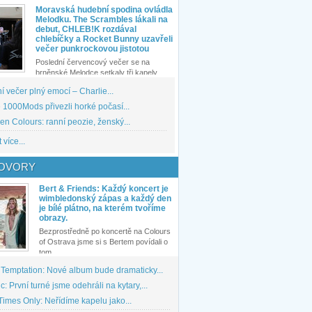
Moravská hudební spodina ovládla
Melodku. The Scrambles lákali na
debut, CHLEB!K rozdával
chlebíčky a Rocket Bunny uzavřeli
večer punkrockovou jistotou
Poslední červencový večer se na
brněnské Melodce setkaly tři kapely...
 večer plný emocí – Charlie...
1000Mods přivezli horké počasí...
den Colours: ranní peozie, ženský...
 více...
OVORY
Bert & Friends: Každý koncert je
wimbledonský zápas a každý den
je bílé plátno, na kterém tvoříme
obrazy.
Bezprostředně po koncertě na Colours
of Ostrava jsme si s Bertem povídali o
tom,...
 Temptation: Nové album bude dramaticky...
: První turné jsme odehráli na kytary,...
imes Only: Neřídíme kapelu jako...