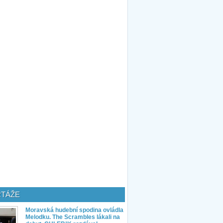
TÁŽE
Moravská hudební spodina ovládla
Melodku. The Scrambles lákali na