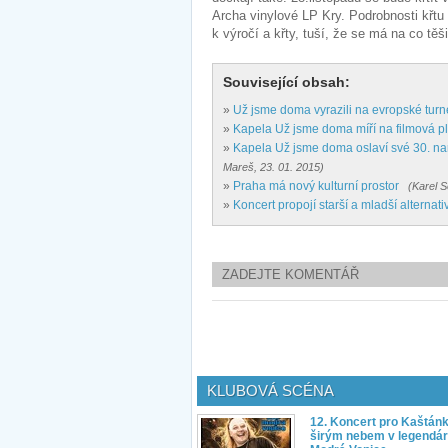
Archa vinylové LP Kry. Podrobnosti křtu 
k výročí a křty, tuší, že se má na co těši
Související obsah:
»
Už jsme doma vyrazili na evropské tur
»
Kapela Už jsme doma míří na filmová p
»
Kapela Už jsme doma oslaví své 30. naro
Mareš, 23. 01. 2015)
»
Praha má nový kulturní prostor
(Karel S
»
Koncert propojí starší a mladší alternati
ZADEJTE KOMENTÁŘ
KLUBOVÁ SCÉNA
12. Koncert pro Kaštán
širým nebem v legendár