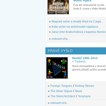
Modrá Vopice
Čas letí neskutečně rychle...
bude 8. srpna v klubu Modrá
28.07.
»
Magický večer a dvojitý křest na Cargo...
»
Indie večer na smíchovské náplavce
»
Jana Uriel Kratochvílová s kapelou Illuminat
»
zobrazit více...
PRÁVĚ VYŠLO
Montáž 1996–2014
»
Traband
Nová retrospektiva v dvaceti
písních přináší průřez proměn
02.08.
»
Foreign Tongues
/
Rolling Stones
»
The Wow! Signal
/
Muse
»
The Silent Architect
/
Teramaze
»
zobrazit více...