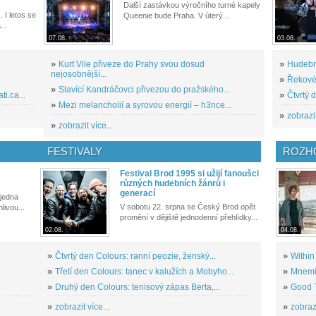
Další zastávkou výročního turné kapely
. I letos se
Queenie bude Praha. V úterý...
...
07.08.
03.08.
»
Kurt Vile přiveze do Prahy svou dosud
»
Hudební
nejosobnější...
»
Řekové 
»
Slavící Kandráčovci přivezou do pražského...
i.ca...
»
Čtvrtý 
»
Mezi melancholií a syrovou energií – h3nce...
»
zobrazit
»
zobrazit více...
FESTIVALY
ROZH
Festival Brod 1995 si užijí fanoušci
různých hudebních žánrů i
generací
 jedna
V sobotu 22. srpna se Český Brod opět
livou...
promění v dějiště jednodenní přehlídky...
02.08.
04.08.
»
Čtvrtý den Colours: ranní peozie, ženský...
»
Within
»
Třetí den Colours: tanec v kalužích a Mobyho...
»
Mnemic
»
Druhý den Colours: tenisový zápas Berta,...
»
Good T
»
zobrazit více...
»
zobrazi