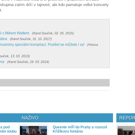
skupina zatím drží v tajnosti, ale kdo pamatuje velké koncerty
t.
né s Mikem Wattem
(Karel Souček, 02. 05. 2015)
látna
(Karel Souček, 31. 10. 2017)
zeniny speciální kompilací. Podílet se můžete i vy!
(Honza
ouček, 13. 03. 2013)
vce
(Karel Souček, 24. 03. 2014)
NAŽIVO
REPOR
ka pod
Queenie míří do Prahy a rozezní
ním klubu
Křižíkovu fontánu