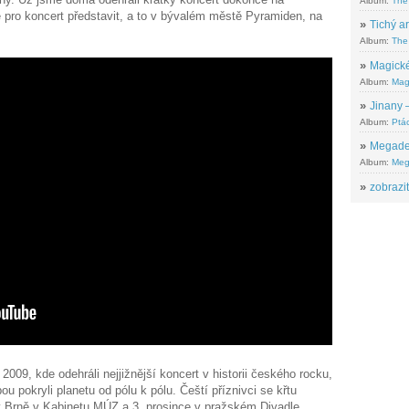
Album:
The
e pro koncert představit, a to v bývalém městě Pyramiden, na
»
Tichý ar
Album:
The 
»
Magické
Album:
Mag
»
Jinany –
Album:
Ptác
»
Megadeth
Album:
Meg
»
zobrazit
009, kde odehráli nejjižnější koncert v historii českého rocku,
 pokryli planetu od pólu k pólu. Čeští příznivci se křtu
t v Brně v Kabinetu MÚZ a 3. prosince v pražském Divadle