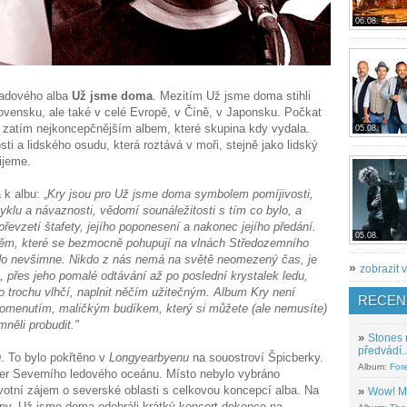
06.08.
řadového alba
Už jsme doma
. Mezitím Už jsme doma stihli
ovensku, ale také v celé Evropě, v Číně, v Japonsku. Počkat
u zatím nejkoncepčnějším albem, které skupina kdy vydala.
05.08.
i a lidského osudu, která roztává v moři, stejně jako lidský
žijeme.
k albu: „
Kry jsou pro Už jsme doma symbolem pomíjivosti,
yklu a návaznosti, vědomí sounáležitosti s tím co bylo, a
řevzetí štafety, jejího poponesení a nakonec jejího předání.
05.08.
těm, které se bezmocně pohupují na vlnách Středozemního
nikdo nevšimne. Nikdo z nás nemá na světě neomezený čas, je
»
zobrazit v
, přes jeho pomalé odtávání až po poslední krystalek ledu,
 trochu vlhčí, naplnit něčím užitečným. Album Kry není
RECEN
ipomenutím, maličkým budíkem, který si můžete (ale nemusíte)
něli probudit."
»
Stones 
předvádí..
. To bylo pokřtěno v
Longyearbyenu
na souostroví Špicberky.
Album:
For
ker Severního ledového oceánu. Místo nebylo vybráno
otní zájem o severské oblasti s celkovou koncepcí alba. Na
»
Wow! M
iny. Už jsme doma odehráli krátký koncert dokonce na