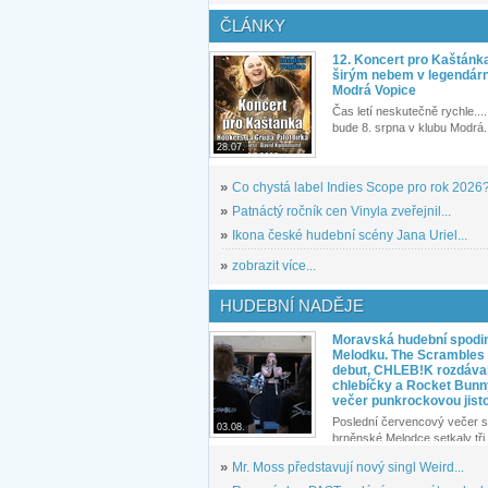
ČLÁNKY
12. Koncert pro Kaštánk
širým nebem v legendár
Modrá Vopice
Čas letí neskutečně rychle.... 
bude 8. srpna v klubu Modrá.
28.07.
»
Co chystá label Indies Scope pro rok 2026
»
Patnáctý ročník cen Vinyla zveřejnil...
»
Ikona české hudební scény Jana Uriel...
»
zobrazit více...
HUDEBNÍ NADĚJE
Moravská hudební spodin
Melodku. The Scrambles l
debut, CHLEB!K rozdáva
chlebíčky a Rocket Bunn
večer punkrockovou jist
Poslední červencový večer s
03.08.
brněnské Melodce setkaly tři 
»
Mr. Moss představují nový singl Weird...