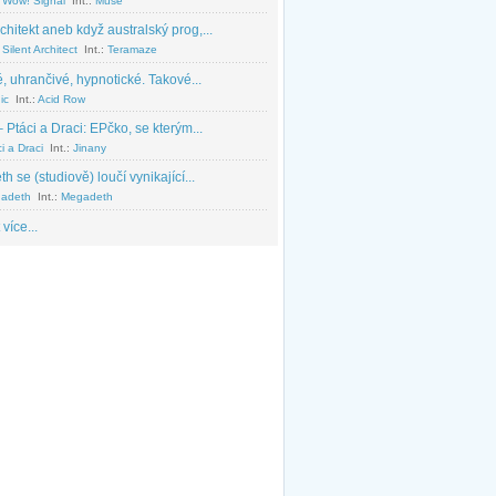
 Wow! Signal
Int.:
Muse
chitekt aneb když australský prog,...
Silent Architect
Int.:
Teramaze
, uhrančivé, hypnotické. Takové...
ic
Int.:
Acid Row
 Ptáci a Draci: EPčko, se kterým...
i a Draci
Int.:
Jinany
 se (studiově) loučí vynikající...
adeth
Int.:
Megadeth
 více...