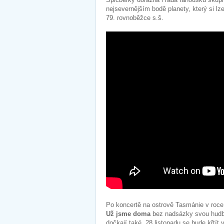
nejsevernějším bodě planety, který si lz
79. rovnoběžce s.š.
Po koncertě na ostrově Tasmánie v roce 2
Už jsme doma
bez nadsázky svou hudbou
dočkají také. 28.listopadu se bude křtí