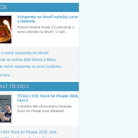
ĚŽE
Vstupenky na Veveří vyhrály Lucie
a Gabriela
Putovní festival Hrady CZ pokračuje o
tomto víkendu na Veveří. V naší...
 o volné vstupenky na Veveří
ník se mohou těšit Nikola a Milan
te volné vstupenky na první zastávku...
t více...
ST TŘI DECI
Tři Deci #35: Rock for People 2026,
část 2
V druhém díle věnovanému festivalu
Rock for People jsme důkladně...
ci #34: Rock for People 2026, část...