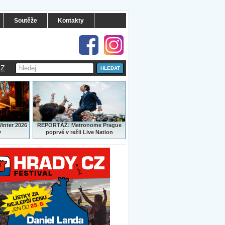
Soutěže
Kontakty
Z
:
Winter 2026
REPORTÁŽ
Metronome Prague
y
poprvé v režii Live Nation