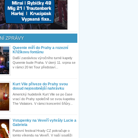
NÍ ZPRÁVY
Queenie míří do Prahy a rozezní
Křižíkovu fontánu
Další zastávkou výročního turné kapely
Queenie bude Praha. V úterý 11. srpna se
v rámci 20 let Tour představí...
Kurt Vile přiveze do Prahy svou
dosud nejosobnější nahrávku
Americký hudebník Kurt Vile se po čase
vrací do Prahy společně se svou kapelou
The Violators. V rámci koncertní šňůry...
Vstupenky na Veveří vyhrály Lucie a
Gabriela
Putovní festival Hrady CZ pokračuje o
tomto víkendu na Veveří. V naší soutěži