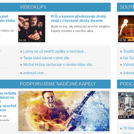
VIDEOKLIPY
SOUT
a pod
Kříž a kamení představuje druhý
ním klubu
singl z chystané desky Insanie
Bude to boj, ale neboj byl prvním singlem
I letos se
kapely Insania z nového alba...
..
04.08.
06.08.
?
»
Lenny se už nedrží zpátky a nechává...
»
Soutěž
»
Tanja hlásí návrat v plné síle
»
Na Toč
»
Michal Hrůza zachycuje v novém klipu sílu...
»
Vyhraj
»
zobrazit více...
»
zobrazi
PODPORUJEME NADĚJNÉ KAPELY
PODCA
a ovládla
ákali na
l
y uzavřeli
otou
e na
19.07.
kapely...
»
Tři De