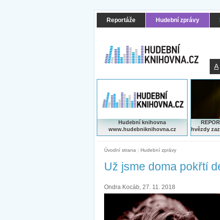
Reportáže
Hudební zprávy
A
Hudební knihovna
REPORT
www.hudebniknihovna.cz
hvězdy zaz
Úvodní strana
|
Hudební zprávy
Už jsme doma pokřtí d
Ondra Kocáb, 27. 11. 2018