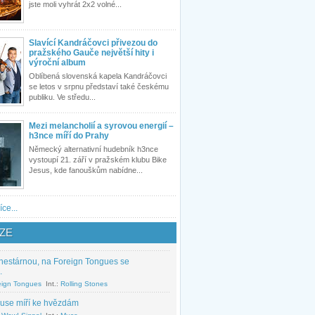
jste moli vyhrát 2x2 volné...
Slavící Kandráčovci přivezou do
pražského Gauče největší hity i
výroční album
Oblíbená slovenská kapela Kandráčovci
se letos v srpnu představí také českému
publiku. Ve středu...
Mezi melancholií a syrovou energií –
h3nce míří do Prahy
Německý alternativní hudebník h3nce
vystoupí 21. září v pražském klubu Bike
Jesus, kde fanouškům nabídne...
íce...
ZE
nestárnou, na Foreign Tongues se
.
eign Tongues
Int.:
Rolling Stones
use míří ke hvězdám