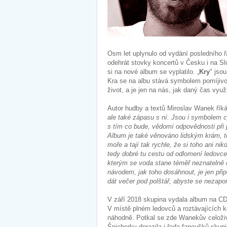
Osm let uplynulo od vydání posledního 
odehrát stovky koncertů v Česku i na Sl
si na nové album se vyplatilo. „
Kry
" jso
Kra se na albu stává symbolem pomíjivost
život, a je jen na nás, jak daný čas vyu
Autor hudby a textů Miroslav Wanek říká 
ale také zápasu s ní. Jsou i symbolem c
s tím co bude, vědomí odpovědnosti při p
Album je také věnováno lidským krám, 
moře a tají tak rychle, že si toho ani 
tedy dobré tu cestu od odlomení ledovce
kterým se voda stane téměř neznatelně o
návodem, jak toho dosáhnout, je jen př
dát večer pod polštář, abyste se nezapom
V září 2018 skupina vydala album na CD
V místě plném ledovců a roztávajících 
náhodně. Potkal se zde Wanekův celoživ
Špicberky dorazila i řada fanoušků skup