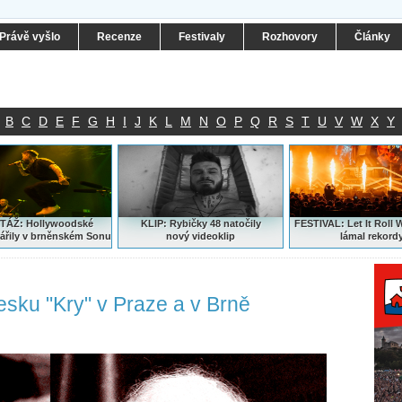
Právě vyšlo
Recenze
Festivaly
Rozhovory
Články
B
C
D
E
F
G
H
I
J
K
L
M
N
O
P
Q
R
S
T
U
V
W
X
Y
ÁŽ: Hollywoodské
KLIP: Rybičky 48 natočily
FESTIVAL:
Let It Roll 
ářily v brněnském Sonu
nový
videoklip
lámal rekord
esku "Kry" v Praze a v Brně