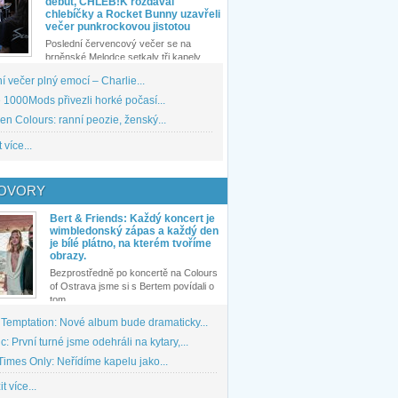
debut, CHLEB!K rozdával
chlebíčky a Rocket Bunny uzavřeli
večer punkrockovou jistotou
Poslední červencový večer se na
brněnské Melodce setkaly tři kapely...
 večer plný emocí – Charlie...
1000Mods přivezli horké počasí...
den Colours: ranní peozie, ženský...
 více...
OVORY
Bert & Friends: Každý koncert je
wimbledonský zápas a každý den
je bílé plátno, na kterém tvoříme
obrazy.
Bezprostředně po koncertě na Colours
of Ostrava jsme si s Bertem povídali o
tom,...
 Temptation: Nové album bude dramaticky...
: První turné jsme odehráli na kytary,...
imes Only: Neřídíme kapelu jako...
t více...