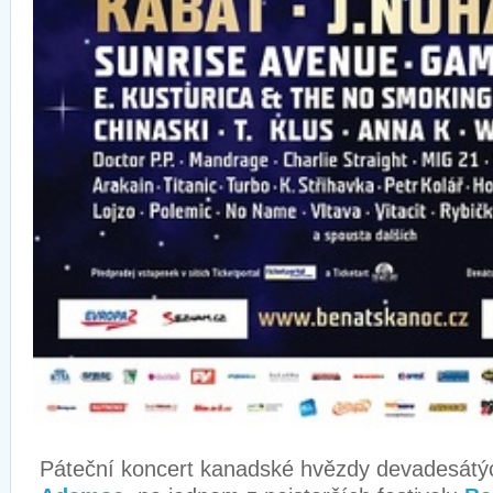
Páteční koncert kanadské hvězdy devadesátýc