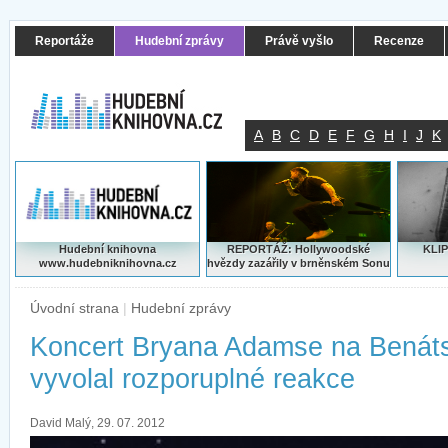
Reportáže
Hudební zprávy
Právě vyšlo
Recenze
A
B
C
D
E
F
G
H
I
J
K
Hudební knihovna
REPORTÁŽ: Hollywoodské
KLIP
www.hudebniknihovna.cz
hvězdy zazářily v brněnském Sonu
Úvodní strana
|
Hudební zprávy
Koncert Bryana Adamse na Benáts
vyvolal rozporuplné reakce
David Malý, 29. 07. 2012