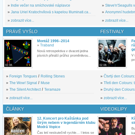
»
Indie večer na smíchovské náplavce
»
Steve'n'Seagulls v 
»
Jana Uriel Kratochvílová s kapelou Illuminati.ca...
»
Anonymní hudební 
»
zobrazit více...
»
zobrazit více...
PRÁVĚ VYŠLO
FESTIVALY
Montáž 1996–2014
Fe
»
Traband
rů
g
Nová retrospektiva v dvaceti jedna
V 
písních přináší průřez proměnlivou...
pr
02.08.
02.08.
»
Foreign Tongues
/
Rolling Stones
»
Čtvrtý den Colours:
»
The Wow! Signal
/
Muse
»
Třetí den Colours: 
»
The Silent Architect
/
Teramaze
»
Druhý den Colours: 
»
zobrazit více...
»
zobrazit více...
ČLÁNKY
VIDEOKLIPY
12. Koncert pro Kaštánka pod
Kř
širým nebem v legendárním klubu
si
Modrá Vopice
Bu
Čas letí neskutečně rychle.... I letos se
ka