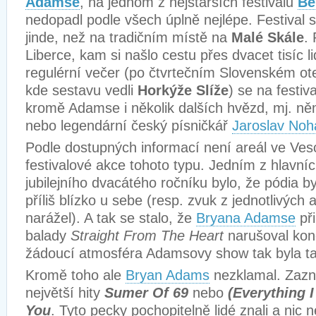
Adamse
, na jednom z nejstarších festivalu
Be
nedopadl podle všech úplně nejlépe. Festival 
jinde, než na tradičním místě na
Malé Skále
. 
Liberce, kam si našlo cestu přes dvacet tisíc l
regulérní večer (po čtvrtečním Slovenském ot
kde sestavu vedli
Horkýže Slíže
) se na festiv
kromě Adamse i několik dalších hvězd, mj. n
nebo legendární český písničkář
Jaroslav Noh
Podle dostupných informací není areál ve Vesc
festivalové akce tohoto typu. Jedním z hlavní
jubilejního dvacátého ročníku bylo, že pódia 
příliš blízko u sebe (resp. zvuk z jednotlivých
narážel). A tak se stalo, že
Bryana Adamse
při
balady
Straight From The Heart
narušoval konc
žádoucí atmosféra Adamsovy show tak byla t
Kromě toho ale
Bryan Adams
nezklamal. Zazn
největší hity
Sumer Of 69
nebo
(Everything 
You
. Tyto pecky pochopitelně lidé znali a nic 