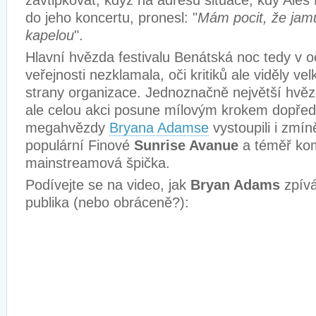
zavtipkovat, když na adresu situace, kdy Aleš
do jeho koncertu, pronesl: "
Mám pocit, že jamu
kapelou
".
Hlavní hvězda festivalu Benátská noc tedy v o
veřejnosti nezklamala, oči kritiků ale viděly ve
strany organizace. Jednoznačně největší hvězda
ale celou akci posune mílovým krokem dopře
megahvězdy
Bryana Adamse
vystoupili i zmí
populární Finové
Sunrise Avanue
a téměř kom
mainstreamová špička.
Podívejte se na video, jak
Bryan Adams
zpívá
publika (nebo obráceně?):