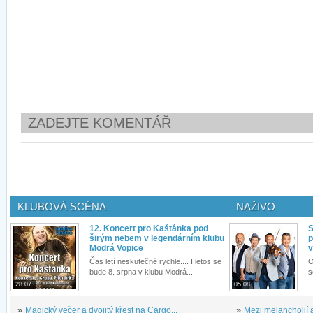
ZADEJTE KOMENTÁŘ
KLUBOVÁ SCÉNA
NAŽIVO
12. Koncert pro Kaštánka pod
S
širým nebem v legendárním klubu
p
Modrá Vopice
v
Čas letí neskutečně rychle.... I letos se
O
bude 8. srpna v klubu Modrá...
s
28.07.
05.08.
»
Magický večer a dvojitý křest na Cargo...
»
Mezi melancholií a