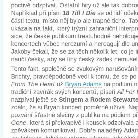
poctivě odzpívat. Ostatní hity už ale tak dob
Například při písni
18 Till I Die
se od lidí oček
části textu, místo něj bylo ale trapné ticho. Ta
ukázala na fakt, který trýzní zahraniční interpre
sice, že české publikum trestuhodně neholduje 
koncertech vůbec nerozumí a nereagují dle u
Jakoby čekali, že se za těch několik let, co je 
naučí česky, aby se líný český zadek nemusel 
Tento fakt, společně se zvukovým narušování
Brichty, pravděpodobně vedl k tomu, že se p
From The Heart
už
Bryan Adams
na pódium ne
tradiční zavírák svých koncertů, píseň
All For
nazpíval ještě se
Stingem
a
Rodem Stewart
zdálo, že si Bryan koncert poměrně užívá. Na
pozvání šťastné slečny z publika na pódium př
Gone
, která si překvapivě i kousek odzpívala 
zpěvákem komunikovat. Dobře naladěný Adam