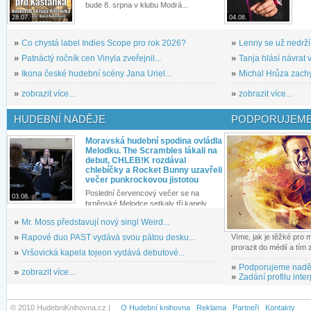
bude 8. srpna v klubu Modrá...
28.07.
04.08.
»
Co chystá label Indies Scope pro rok 2026?
»
Lenny se už nedrží
»
Patnáctý ročník cen Vinyla zveřejnil...
»
Tanja hlásí návrat v
»
Ikona české hudební scény Jana Uriel...
»
Michal Hrůza zachyc
»
zobrazit více...
»
zobrazit více...
HUDEBNÍ NADĚJE
PODPORUJEME
Moravská hudební spodina ovládla
Melodku. The Scrambles lákali na
debut, CHLEB!K rozdával
chlebíčky a Rocket Bunny uzavřeli
večer punkrockovou jistotou
Poslední červencový večer se na
03.08.
brněnské Melodce setkaly tři kapely...
»
Mr. Moss představují nový singl Weird...
»
Rapové duo PAST vydává svou pátou desku...
Víme, jak je těžké pro
prorazit do médií a tím
»
Vršovická kapela tojeon vydává debutové...
»
Podporujeme nadě
»
zobrazit více...
»
Zadání profilu inter
© 2010 HudebniKnihovna.cz |
O Hudební knihovna
Reklama
Partneři
Kontakty