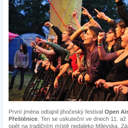
První jména odtajnil jihočeský festival
Open Air
Přeštěnice
. Ten se uskuteční ve dnech 11. až
opět na tradičním místě nedaleko Milevska. Zár