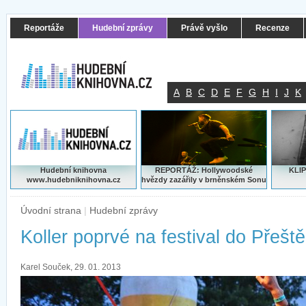
Reportáže
Hudební zprávy
Právě vyšlo
Recenze
A
B
C
D
E
F
G
H
I
J
K
Hudební knihovna
REPORTÁŽ: Hollywoodské
KLIP
www.hudebniknihovna.cz
hvězdy zazářily v brněnském Sonu
Úvodní strana
|
Hudební zprávy
Koller poprvé na festival do Přeště
Karel Souček, 29. 01. 2013