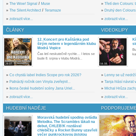
»
The Wow! Signal
/
Muse
»
Třetí den Colours: 
»
The Silent Architect
/
Teramaze
»
Druhý den Colours: 
»
zobrazit více...
»
zobrazit více...
ČLÁNKY
VIDEOKLIPY
12. Koncert pro Kaštánka pod
Kř
širým nebem v legendárním klubu
si
Modrá Vopice
Bu
Čas letí neskutečně rychle.... I letos se
ka
bude 8. srpna v klubu Modrá...
28.07.
04.08.
»
Co chystá label Indies Scope pro rok 2026?
»
Lenny se už nedrží
»
Patnáctý ročník cen Vinyla zveřejnil...
»
Tanja hlásí návrat v
»
Ikona české hudební scény Jana Uriel...
»
Michal Hrůza zachyc
»
zobrazit více...
»
zobrazit více...
HUDEBNÍ NADĚJE
PODPORUJEME
Moravská hudební spodina ovládla
Melodku. The Scrambles lákali na
debut, CHLEB!K rozdával
chlebíčky a Rocket Bunny uzavřeli
večer punkrockovou jistotou