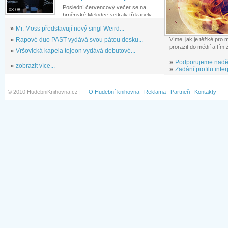
Poslední červencový večer se na
03.08.
brněnské Melodce setkaly tři kapely...
»
Mr. Moss představují nový singl Weird...
»
Rapové duo PAST vydává svou pátou desku...
Víme, jak je těžké pro
prorazit do médií a tím
»
Vršovická kapela tojeon vydává debutové...
»
Podporujeme nadě
»
zobrazit více...
»
Zadání profilu inter
© 2010 HudebniKnihovna.cz |
O Hudební knihovna
Reklama
Partneři
Kontakty