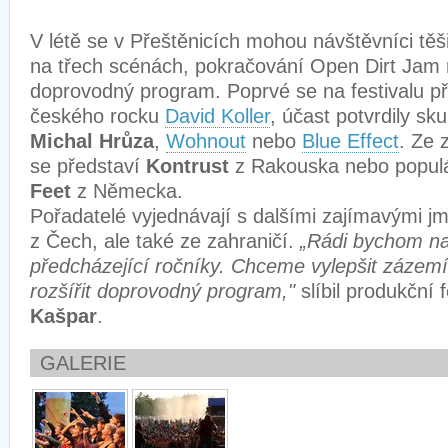
V létě se v Přeštěnicích mohou návštěvníci těši
na třech scénách, pokračování Open Dirt Jam 
doprovodný program. Poprvé se na festivalu p
českého rocku
David Koller
, účast potvrdily sk
Michal Hrůza
,
Wohnout
nebo
Blue Effect
. Ze 
se představí
Kontrust
z Rakouska nebo popul
Feet
z Německa.
Pořadatelé vyjednávají s dalšími zajímavými jm
z Čech, ale také ze zahraničí.
„Rádi bychom na
předcházející ročníky. Chceme vylepšit zázemí 
rozšířit doprovodný program,"
slíbil produkční 
Kašpar
.
GALERIE