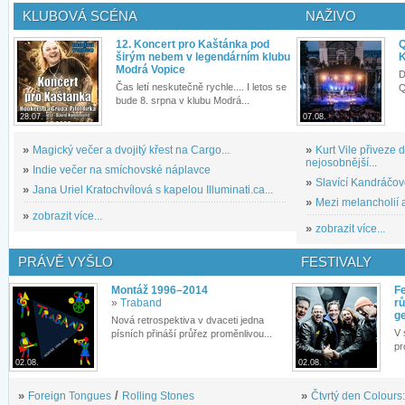
KLUBOVÁ SCÉNA
NAŽIVO
12. Koncert pro Kaštánka pod
Q
širým nebem v legendárním klubu
K
Modrá Vopice
D
Čas letí neskutečně rychle.... I letos se
Q
bude 8. srpna v klubu Modrá...
28.07.
07.08.
»
Magický večer a dvojitý křest na Cargo...
»
Kurt Vile přiveze
nejosobnější...
»
Indie večer na smíchovské náplavce
»
Slavící Kandráčov
»
Jana Uriel Kratochvílová s kapelou Illuminati.ca...
»
Mezi melancholií a
»
zobrazit více...
»
zobrazit více...
PRÁVĚ VYŠLO
FESTIVALY
Montáž 1996–2014
Fe
»
Traband
rů
g
Nová retrospektiva v dvaceti jedna
V 
písních přináší průřez proměnlivou...
pr
02.08.
02.08.
»
Foreign Tongues
/
Rolling Stones
»
Čtvrtý den Colours: