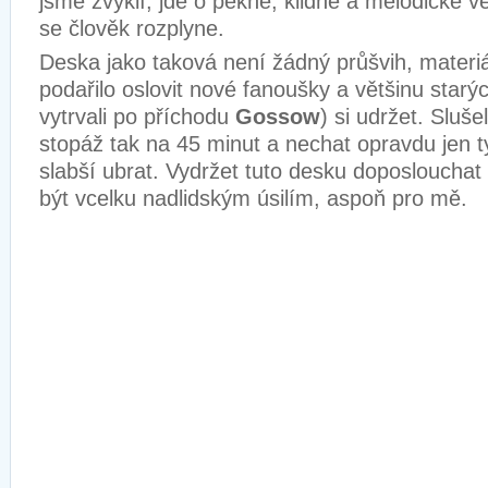
jsme zvyklí, jde o pěkné, klidné a melodické vě
se člověk rozplyne.
Deska jako taková není žádný průšvih, materiá
podařilo oslovit nové fanoušky a většinu starýc
vytrvali po příchodu
Gossow
) si udržet. Slušel
stopáž tak na 45 minut a nechat opravdu jen t
slabší ubrat. Vydržet tuto desku doposlouchat
být vcelku nadlidským úsilím, aspoň pro mě.