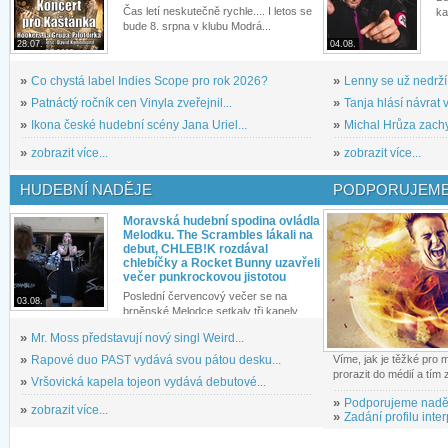
Čas letí neskutečně rychle.... I letos se
ka
bude 8. srpna v klubu Modrá...
28.07.
04.08.
»
Co chystá label Indies Scope pro rok 2026?
»
Lenny se už nedrží
»
Patnáctý ročník cen Vinyla zveřejnil...
»
Tanja hlásí návrat v
»
Ikona české hudební scény Jana Uriel...
»
Michal Hrůza zachyc
»
zobrazit více...
»
zobrazit více...
HUDEBNÍ NADĚJE
PODPORUJEME
Moravská hudební spodina ovládla
Melodku. The Scrambles lákali na
debut, CHLEB!K rozdával
chlebíčky a Rocket Bunny uzavřeli
večer punkrockovou jistotou
Poslední červencový večer se na
03.08.
brněnské Melodce setkaly tři kapely...
»
Mr. Moss představují nový singl Weird...
»
Rapové duo PAST vydává svou pátou desku...
Víme, jak je těžké pro
prorazit do médií a tím
»
Vršovická kapela tojeon vydává debutové...
»
Podporujeme nadě
»
zobrazit více...
»
Zadání profilu inter