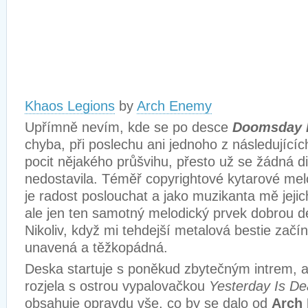
Khaos Legions
by
Arch Enemy
Upřímně nevím, kde se po desce
Doomsday 
chyba, při poslechu ani jednoho z následující
pocit nějakého průšvihu, přesto už se žádná d
nedostavila. Téměř copyrightové kytarové mel
je radost poslouchat a jako muzikanta mě jejic
ale jen ten samotný melodický prvek dobrou d
Nikoliv, když mi tehdejší metalová bestie zač
unavená a těžkopádná.
Deska startuje s poněkud zbytečným intrem, 
rozjela s ostrou vypalovačkou
Yesterday Is D
obsahuje opravdu vše, co by se dalo od
Arch