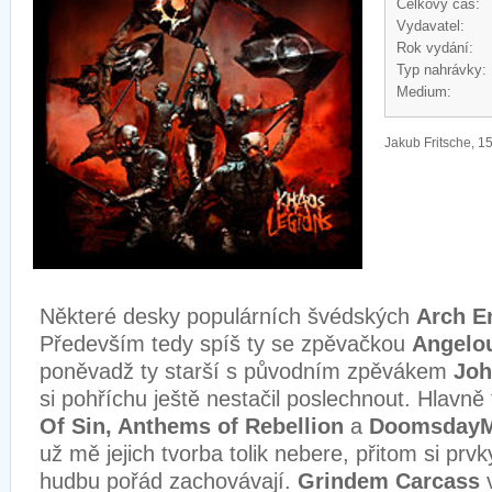
Celkový čas:
Vydavatel:
Rok vydání:
Typ nahrávky:
Medium:
Jakub Fritsche, 1
Některé desky populárních švédských
Arch 
Především tedy spíš ty se zpěvačkou
Angelo
poněvadž ty starší s původním zpěvákem
Joh
si pohříchu ještě nestačil poslechnout. Hlavně 
Of Sin, Anthems of Rebellion
a
Doomsday
už mě jejich tvorba tolik nebere, přitom si prv
hudbu pořád zachovávají.
Grindem Carcass
v