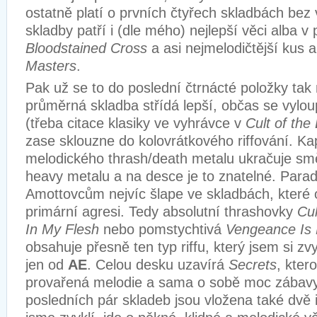
ostatně platí o prvních čtyřech skladbách bez 
skladby patří i (dle mého) nejlepší věci alba v
Bloodstained Cross
a asi nejmelodičtější kus 
Masters
.
Pak už se to do poslední čtrnácté položky tak
průměrná skladba střídá lepší, občas se vylo
(třeba citace klasiky ve vyhrávce v
Cult of the
zase sklouzne do kolovrátkového riffování. Ka
melodického thrash/death metalu ukračuje s
heavy metalu a na desce je to znatelné. Para
Amottovcům nejvíc šlape ve skladbách, které 
primární agresi. Tedy absolutní thrashovky
Cu
In My Flesh
nebo pomstychtivá
Vengeance Is
obsahuje přesně ten typ riffu, který jsem si zv
jen od
AE
. Celou desku uzavírá
Secrets
, kter
provařená melodie a sama o sobě moc zábavy
posledních pár skladeb jsou vložena také dvě