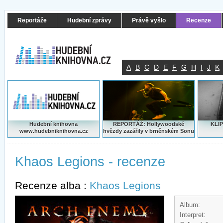
Reportáže
Hudební zprávy
Právě vyšlo
Recenze
A
B
C
D
E
F
G
H
I
J
K
Hudební knihovna
REPORTÁŽ: Hollywoodské
KLIP
www.hudebniknihovna.cz
hvězdy zazářily v brněnském Sonu
Khaos Legions - recenze
Recenze alba :
Khaos Legions
Album:
Interpret: