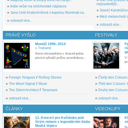
nejosobnější...
»
Indie večer na smíchovské náplavce
»
Slavící Kandráčov
»
Jana Uriel Kratochvílová s kapelou Illuminati.ca...
»
Mezi melancholií a
»
zobrazit více...
»
zobrazit více...
PRÁVĚ VYŠLO
FESTIVALY
Montáž 1996–2014
Fe
»
Traband
rů
g
Nová retrospektiva v dvaceti jedna
V 
písních přináší průřez proměnlivou...
pr
02.08.
02.08.
»
Foreign Tongues
/
Rolling Stones
»
Čtvrtý den Colours:
»
The Wow! Signal
/
Muse
»
Třetí den Colours: 
»
The Silent Architect
/
Teramaze
»
Druhý den Colours: 
»
zobrazit více...
»
zobrazit více...
ČLÁNKY
VIDEOKLIPY
12. Koncert pro Kaštánka pod
Kř
širým nebem v legendárním klubu
si
Modrá Vopice
Bu