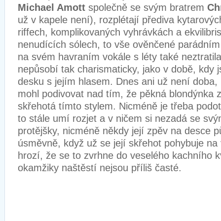
Michael Amott
společně se svým bratrem
Ch
už v kapele není), rozplétají přediva kytarovýc
riffech, komplikovaných vyhrávkách a ekvilibris
nenudících sólech, to vše ověnčené parádní
na svém havraním vokále s léty také neztratil
nepůsobí tak charismaticky, jako v době, kdy j
desku s jejím hlasem. Dnes ani už není doba,
mohl podivovat nad tím, že pěkná blondýnka 
skřehotá tímto stylem. Nicméně je třeba podot
to stále umí rozjet a v ničem si nezadá se s
protějšky, nicméně někdy její zpěv na desce p
úsměvně, když už se její skřehot pohybuje na 
hrozí, že se to zvrhne do veselého kachního k
okamžiky naštěstí nejsou příliš časté.