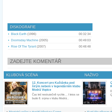
DISKOGRAFIE
Black Earth
(1996)
00:32:34
Doomsday Machine
(2005)
00:49:03
Rise Of The Tyrant
(2007)
00:48:48
ZADEJTE KOMENTÁŘ
KLUBOVÁ SCÉNA
NAŽIVO
12. Koncert pro Kaštánka pod
Q
širým nebem v legendárním klubu
K
Modrá Vopice
D
Čas letí neskutečně rychle.... I letos se
Q
bude 8. srpna v klubu Modrá...
28.07.
07.08.
»
Magický večer a dvojitý křest na Cargo...
»
Kurt Vile přiveze