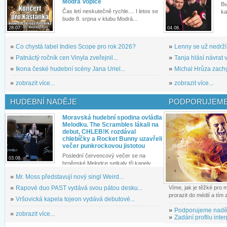
Modrá Vopice
Bu
Čas letí neskutečně rychle.... I letos se
ka
bude 8. srpna v klubu Modrá...
28.07.
04.08.
»
Co chystá label Indies Scope pro rok 2026?
»
Lenny se už nedrží
»
Patnáctý ročník cen Vinyla zveřejnil...
»
Tanja hlásí návrat v
»
Ikona české hudební scény Jana Uriel...
»
Michal Hrůza zachyc
»
zobrazit více...
»
zobrazit více...
HUDEBNÍ NADĚJE
PODPORUJEME
Moravská hudební spodina ovládla
Melodku. The Scrambles lákali na
debut, CHLEB!K rozdával
chlebíčky a Rocket Bunny uzavřeli
večer punkrockovou jistotou
Poslední červencový večer se na
03.08.
brněnské Melodce setkaly tři kapely...
»
Mr. Moss představují nový singl Weird...
»
Rapové duo PAST vydává svou pátou desku...
Víme, jak je těžké pro
prorazit do médií a tím
»
Vršovická kapela tojeon vydává debutové...
»
Podporujeme nadě
»
zobrazit více...
»
Zadání profilu inter