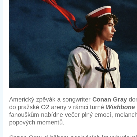
Americký zpěvák a songwriter
Conan Gray
dor
do pražské O2 areny v rámci turné
Wishbone 
fanouškům nabídne večer plný emocí, melancho
popových momentů.