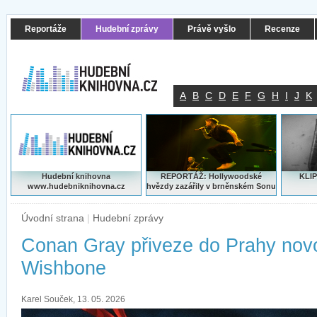
Reportáže
Hudební zprávy
Právě vyšlo
Recenze
A
B
C
D
E
F
G
H
I
J
K
Hudební knihovna
REPORTÁŽ: Hollywoodské
KLIP
www.hudebniknihovna.cz
hvězdy zazářily v brněnském Sonu
Úvodní strana
|
Hudební zprávy
Conan Gray přiveze do Prahy nov
Wishbone
Karel Souček, 13. 05. 2026