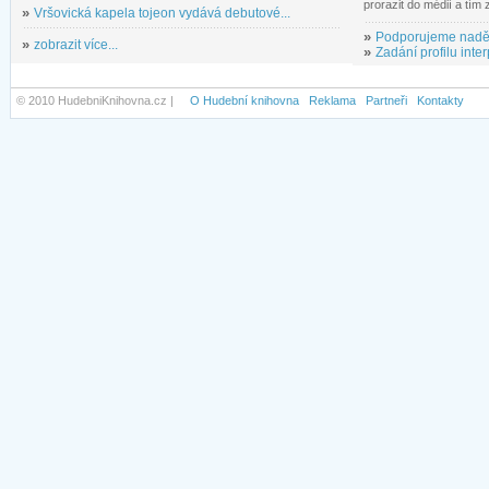
prorazit do médií a tím
»
Vršovická kapela tojeon vydává debutové...
»
Podporujeme nadě
»
zobrazit více...
»
Zadání profilu inter
© 2010 HudebniKnihovna.cz |
O Hudební knihovna
Reklama
Partneři
Kontakty