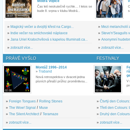
Modrá Vopice
v
Čas letí neskutečně rychle.... I letos se
O
bude 8. srpna v klubu Modrá...
s
28.07.
05.08.
»
Magický večer a dvojitý křest na Cargo...
»
Mezi melancholií a
»
Indie večer na smíchovské náplavce
»
Steve'n'Seagulls v 
»
Jana Uriel Kratochvílová s kapelou Illuminati.ca...
»
Anonymní hudební 
»
zobrazit více...
»
zobrazit více...
PRÁVĚ VYŠLO
FESTIVALY
Montáž 1996–2014
Fe
»
Traband
rů
g
Nová retrospektiva v dvaceti jedna
V 
písních přináší průřez proměnlivou...
pr
02.08.
02.08.
»
Foreign Tongues
/
Rolling Stones
»
Čtvrtý den Colours:
»
The Wow! Signal
/
Muse
»
Třetí den Colours: 
»
The Silent Architect
/
Teramaze
»
Druhý den Colours: 
»
zobrazit více...
»
zobrazit více...