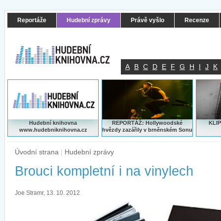
Reportáže
Hudební zprávy
Právě vyšlo
Recenze
A
B
C
D
E
F
G
H
I
J
K
Hudební knihovna
REPORTÁŽ: Hollywoodské
KLIP
www.hudebniknihovna.cz
hvězdy zazářily v brněnském Sonu
Úvodní strana
|
Hudební zprávy
Brouci kompletní i na vinylech
Joe Stramr, 13. 10. 2012