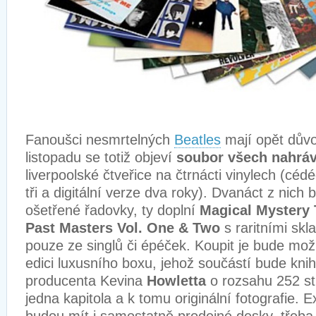
Fanoušci nesmrtelných
Beatles
mají opět důvo
listopadu se totiž objeví
soubor všech nahrá
liverpoolské čtveřice na čtrnácti vinylech (céd
tři a digitální verze dva roky). Dvanáct z nich
ošetřené řadovky, ty doplní
Magical Mystery 
Past Masters Vol. One & Two
s raritními sk
pouze ze singlů či épéček. Koupit je bude mož
edici luxusního boxu, jehož součástí bude kni
producenta Kevina
Howletta
o rozsahu 252 st
jedna kapitola a k tomu originální fotografie. 
budou mít i samostatně prodejné desky, třeba