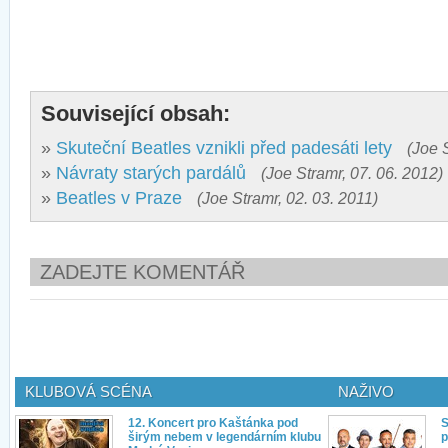
Související obsah:
»
Skuteční Beatles vznikli před padesáti lety
(Joe 
»
Návraty starých pardálů
(Joe Stramr, 07. 06. 2012)
»
Beatles v Praze
(Joe Stramr, 02. 03. 2011)
ZADEJTE KOMENTÁŘ
KLUBOVÁ SCÉNA
NAŽIVO
12. Koncert pro Kaštánka pod
S
širým nebem v legendárním klubu
p