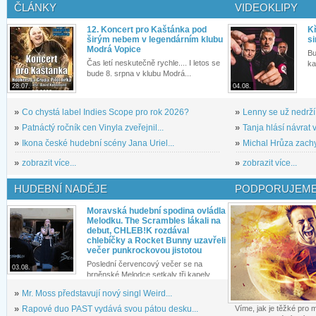
ČLÁNKY
VIDEOKLIPY
12. Koncert pro Kaštánka pod
Kř
širým nebem v legendárním klubu
si
Modrá Vopice
Bu
Čas letí neskutečně rychle.... I letos se
ka
bude 8. srpna v klubu Modrá...
28.07.
04.08.
»
Co chystá label Indies Scope pro rok 2026?
»
Lenny se už nedrží
»
Patnáctý ročník cen Vinyla zveřejnil...
»
Tanja hlásí návrat v
»
Ikona české hudební scény Jana Uriel...
»
Michal Hrůza zachyc
»
zobrazit více...
»
zobrazit více...
HUDEBNÍ NADĚJE
PODPORUJEME
Moravská hudební spodina ovládla
Melodku. The Scrambles lákali na
debut, CHLEB!K rozdával
chlebíčky a Rocket Bunny uzavřeli
večer punkrockovou jistotou
Poslední červencový večer se na
03.08.
brněnské Melodce setkaly tři kapely...
»
Mr. Moss představují nový singl Weird...
»
Rapové duo PAST vydává svou pátou desku...
Víme, jak je těžké pro