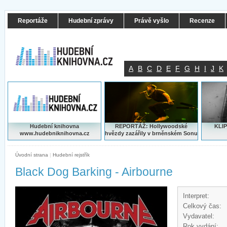
Reportáže
Hudební zprávy
Právě vyšlo
Recenze
A
B
C
D
E
F
G
H
I
J
K
Hudební knihovna
REPORTÁŽ: Hollywoodské
KLIP
www.hudebniknihovna.cz
hvězdy zazářily v brněnském Sonu
Úvodní strana
|
Hudební rejstřík
Black Dog Barking - Airbourne
Interpret:
Celkový čas:
Vydavatel:
Rok vydání: