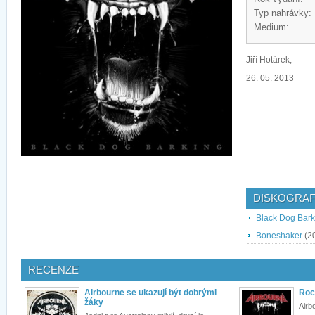
Typ nahrávky:
Medium:
Jiří Hotárek,
26. 05. 2013
DISKOGRAF
Black Dog Bark
Boneshaker
(2
RECENZE
Airbourne se ukazují být dobrými
Roc
žáky
Airb