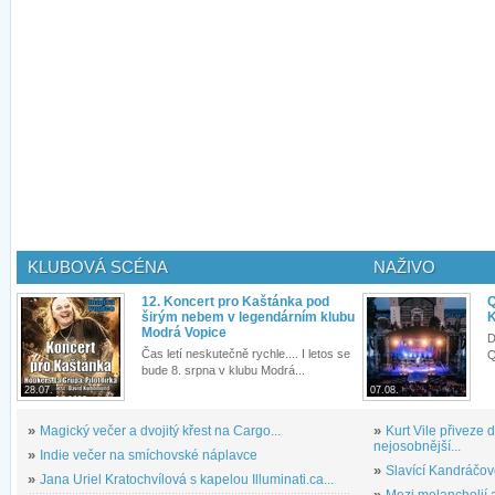
KLUBOVÁ SCÉNA
NAŽIVO
12. Koncert pro Kaštánka pod
Q
širým nebem v legendárním klubu
K
Modrá Vopice
D
Čas letí neskutečně rychle.... I letos se
Q
bude 8. srpna v klubu Modrá...
28.07.
07.08.
»
Magický večer a dvojitý křest na Cargo...
»
Kurt Vile přiveze
nejosobnější...
»
Indie večer na smíchovské náplavce
»
Slavící Kandráčov
»
Jana Uriel Kratochvílová s kapelou Illuminati.ca...
»
Mezi melancholií a