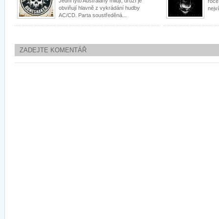
Jedni tyto Australany milují, druzí je
roce
obviňují hlavně z vykrádání hudby
nejví
AC/CD. Parta soustředěná...
ZADEJTE KOMENTÁŘ