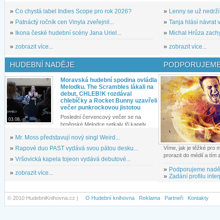
»
Co chystá label Indies Scope pro rok 2026?
»
Lenny se už nedrží
»
Patnáctý ročník cen Vinyla zveřejnil...
»
Tanja hlásí návrat v
»
Ikona české hudební scény Jana Uriel...
»
Michal Hrůza zachyc
»
zobrazit více...
»
zobrazit více...
HUDEBNÍ NADĚJE
PODPORUJEME
Moravská hudební spodina ovládla
Melodku. The Scrambles lákali na
debut, CHLEB!K rozdával
chlebíčky a Rocket Bunny uzavřeli
večer punkrockovou jistotou
Poslední červencový večer se na
03.08.
brněnské Melodce setkaly tři kapely...
»
Mr. Moss představují nový singl Weird...
»
Rapové duo PAST vydává svou pátou desku...
Víme, jak je těžké pro
prorazit do médií a tím
»
Vršovická kapela tojeon vydává debutové...
»
Podporujeme nadě
»
zobrazit více...
»
Zadání profilu inter
© 2010 HudebniKnihovna.cz |
O Hudební knihovna
Reklama
Partneři
Kontakty