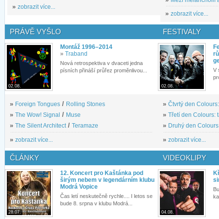
»
zobrazit více...
»
zobrazit více...
PRÁVĚ VYŠLO
FESTIVALY
Montáž 1996–2014
Fe
»
Traband
rů
g
Nová retrospektiva v dvaceti jedna
V 
písních přináší průřez proměnlivou...
pr
02.08.
02.08.
»
Foreign Tongues
/
Rolling Stones
»
Čtvrtý den Colours:
»
The Wow! Signal
/
Muse
»
Třetí den Colours: 
»
The Silent Architect
/
Teramaze
»
Druhý den Colours: 
»
zobrazit více...
»
zobrazit více...
ČLÁNKY
VIDEOKLIPY
12. Koncert pro Kaštánka pod
Kř
širým nebem v legendárním klubu
si
Modrá Vopice
Bu
Čas letí neskutečně rychle.... I letos se
ka
bude 8. srpna v klubu Modrá...
28.07.
04.08.