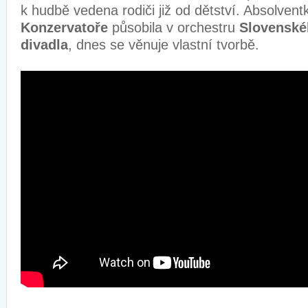
k hudbě vedena rodiči již od dětství. Absolvent
Konzervatoře
působila v orchestru
Slovenské
divadla
, dnes se věnuje vlastní tvorbě.