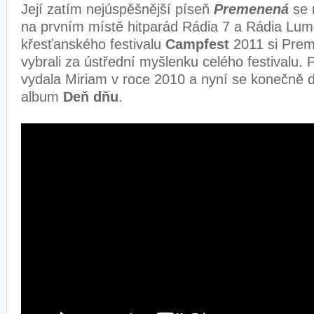
Její zatím nejúspěšnější píseň
Premenená
se 
na prvním místě hitparád Rádia 7 a Rádia Lume
křesťanského festivalu
Campfest
2011 si Pre
vybrali za ústřední myšlenku celého festivalu. 
vydala Miriam v roce 2010 a nyní se konečně 
album
Deň dňu
.