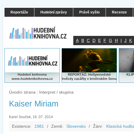
Reportáže
Hudební zprávy
Právě vyšlo
Recenze
A
B
C
D
E
F
G
H
I
J
K
Hudební knihovna
REPORTÁŽ: Hollywoodské
KLIP
www.hudebniknihovna.cz
hvězdy zazářily v brněnském Sonu
Úvodní strana
|
Interpret / skupina
Kaiser Miriam
Karel Souček, 16. 07. 2014
Existence:
1981
/
Země:
Slovensko
/
Žánr:
Klasická hudba