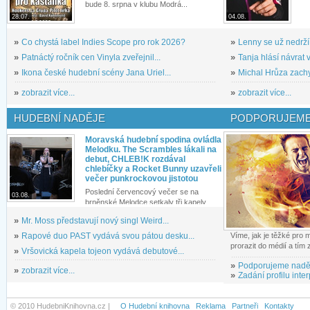
bude 8. srpna v klubu Modrá...
28.07.
04.08.
»
Co chystá label Indies Scope pro rok 2026?
»
Lenny se už nedrží
»
Patnáctý ročník cen Vinyla zveřejnil...
»
Tanja hlásí návrat v
»
Ikona české hudební scény Jana Uriel...
»
Michal Hrůza zachyc
»
zobrazit více...
»
zobrazit více...
HUDEBNÍ NADĚJE
PODPORUJEME
Moravská hudební spodina ovládla
Melodku. The Scrambles lákali na
debut, CHLEB!K rozdával
chlebíčky a Rocket Bunny uzavřeli
večer punkrockovou jistotou
Poslední červencový večer se na
03.08.
brněnské Melodce setkaly tři kapely...
»
Mr. Moss představují nový singl Weird...
»
Rapové duo PAST vydává svou pátou desku...
Víme, jak je těžké pro
prorazit do médií a tím
»
Vršovická kapela tojeon vydává debutové...
»
Podporujeme nadě
»
zobrazit více...
»
Zadání profilu inter
© 2010 HudebniKnihovna.cz |
O Hudební knihovna
Reklama
Partneři
Kontakty