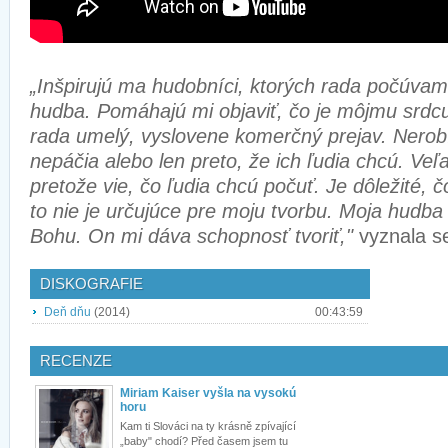
„Inšpirujú ma hudobníci, ktorých rada počúvam
hudba. Pomáhajú mi objaviť, čo je môjmu srd
rada umelý, vyslovene komerčný prejav. Nerobí
nepáčia alebo len preto, že ich ľudia chcú. Veľ
pretože vie, čo ľudia chcú počuť. Je dôležité, č
to nie je určujúce pre moju tvorbu. Moja hudba
Bohu. On mi dáva schopnosť tvoriť,"
vyznala 
DISKOGRAFIE
Deň dňu
(2014)
00:43:59
RECENZE
Miriam Kaiser vyšla na vysokú
horu
Kam ti Slováci na ty krásně zpívající
„baby" chodí? Před časem jsem tu