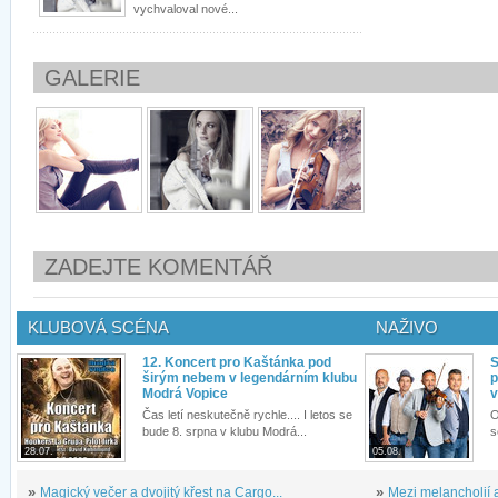
vychvaloval nové...
GALERIE
ZADEJTE KOMENTÁŘ
KLUBOVÁ SCÉNA
NAŽIVO
12. Koncert pro Kaštánka pod
S
širým nebem v legendárním klubu
p
Modrá Vopice
v
Čas letí neskutečně rychle.... I letos se
O
bude 8. srpna v klubu Modrá...
s
28.07.
05.08.
»
Magický večer a dvojitý křest na Cargo...
»
Mezi melancholií a