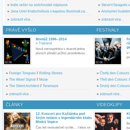
»
Indie večer na smíchovské náplavce
»
Steve'n'Seagulls v 
»
Jana Uriel Kratochvílová s kapelou Illuminati.ca...
»
Anonymní hudební 
»
zobrazit více...
»
zobrazit více...
PRÁVĚ VYŠLO
FESTIVALY
Montáž 1996–2014
Fe
»
Traband
rů
g
Nová retrospektiva v dvaceti jedna
V 
písních přináší průřez proměnlivou...
pr
02.08.
02.08.
»
Foreign Tongues
/
Rolling Stones
»
Čtvrtý den Colours:
»
The Wow! Signal
/
Muse
»
Třetí den Colours: 
»
The Silent Architect
/
Teramaze
»
Druhý den Colours: 
»
zobrazit více...
»
zobrazit více...
ČLÁNKY
VIDEOKLIPY
12. Koncert pro Kaštánka pod
Kř
širým nebem v legendárním klubu
si
Modrá Vopice
Bu
Čas letí neskutečně rychle.... I letos se
ka