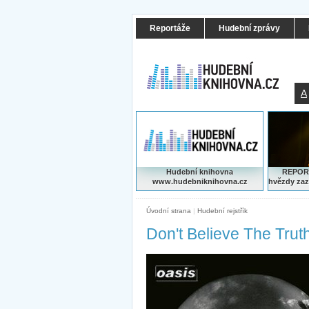
Reportáže
Hudební zprávy
A
Hudební knihovna
REPORT
www.hudebniknihovna.cz
hvězdy zaz
Úvodní strana
|
Hudební rejstřík
Don't Believe The Trut