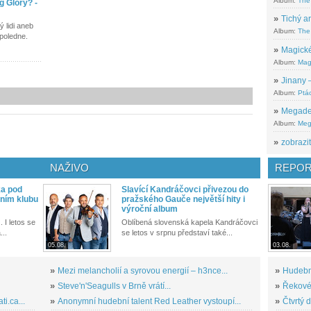
Album:
The
g Glory? -
»
Tichý ar
 lidi aneb
Album:
The 
dpoledne.
»
Magické
Album:
Mag
»
Jinany –
Album:
Ptác
»
Megadeth
Album:
Meg
»
zobrazit
NAŽIVO
REPOR
ka pod
Slavící Kandráčovci přivezou do
ním klubu
pražského Gauče největší hity i
výroční album
. I letos se
Oblíbená slovenská kapela Kandráčovci
...
se letos v srpnu představí také...
05.08.
03.08.
»
Mezi melancholií a syrovou energií – h3nce...
»
Hudební
»
Steve'n'Seagulls v Brně vrátí...
»
Řekové 
i.ca...
»
Anonymní hudební talent Red Leather vystoupí...
»
Čtvrtý 