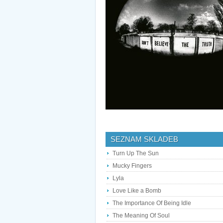
SEZNAM SKLADEB
Turn Up The Sun
Mucky Fingers
Lyla
Love Like a Bomb
The Importance Of Being Idle
The Meaning Of Soul