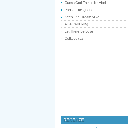
Guess God Thinks I'm Abel
Part Of The Queue
Keep The Dream Alive
A Bell Will Ring
Let There Be Love
Celkový čas:
RECENZE