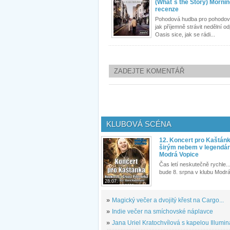
(What´s the Story) Mornin
recenze
Pohodová hudba pro pohodový
jak příjemně strávit nedělní o
Oasis sice, jak se rádi...
ZADEJTE KOMENTÁŘ
KLUBOVÁ SCÉNA
12. Koncert pro Kaštán
širým nebem v legendár
Modrá Vopice
Čas letí neskutečně rychle...
bude 8. srpna v klubu Modrá
28.07.
»
Magický večer a dvojitý křest na Cargo...
»
Indie večer na smíchovské náplavce
»
Jana Uriel Kratochvílová s kapelou Illuminat