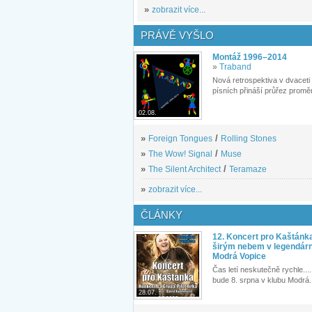
»
zobrazit více...
PRÁVĚ VYŠLO
Montáž 1996–2014
»
Traband
Nová retrospektiva v dvaceti
písních přináší průřez proměn
02.08.
»
Foreign Tongues
/
Rolling Stones
»
The Wow! Signal
/
Muse
»
The Silent Architect
/
Teramaze
»
zobrazit více...
ČLÁNKY
12. Koncert pro Kaštánk
širým nebem v legendár
Modrá Vopice
Čas letí neskutečně rychle.... 
bude 8. srpna v klubu Modrá.
28.07.