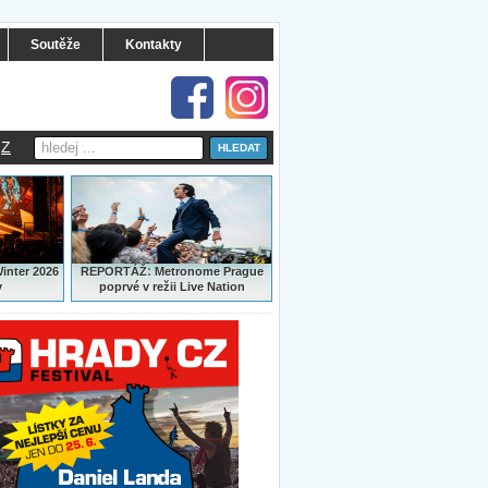
Soutěže
Kontakty
Z
:
Winter 2026
REPORTÁŽ
Metronome Prague
y
poprvé v režii Live Nation