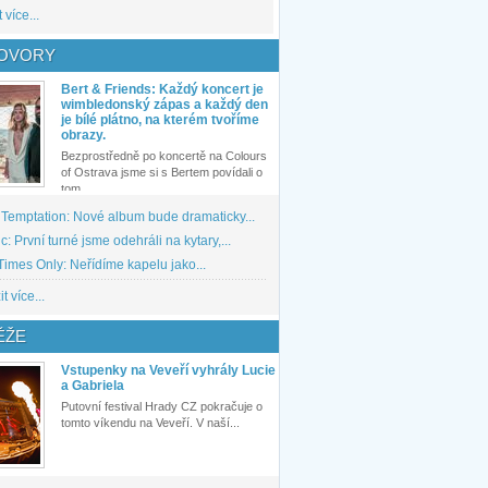
 více...
OVORY
Bert & Friends: Každý koncert je
wimbledonský zápas a každý den
je bílé plátno, na kterém tvoříme
obrazy.
Bezprostředně po koncertě na Colours
of Ostrava jsme si s Bertem povídali o
tom,...
 Temptation: Nové album bude dramaticky...
: První turné jsme odehráli na kytary,...
imes Only: Neřídíme kapelu jako...
t více...
ĚŽE
Vstupenky na Veveří vyhrály Lucie
a Gabriela
Putovní festival Hrady CZ pokračuje o
tomto víkendu na Veveří. V naší...