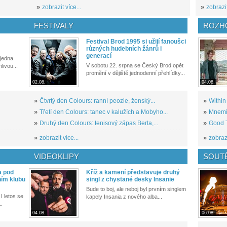
»
zobrazit více...
»
zobrazit
FESTIVALY
ROZH
Festival Brod 1995 si užijí fanoušci
různých hudebních žánrů i
generací
 jedna
V sobotu 22. srpna se Český Brod opět
livou...
promění v dějiště jednodenní přehlídky...
02.08.
04.08.
»
Čtvrtý den Colours: ranní peozie, ženský...
»
Within
»
Třetí den Colours: tanec v kalužích a Mobyho...
»
Mnemic
»
Druhý den Colours: tenisový zápas Berta,...
»
Good T
»
zobrazit více...
»
zobrazi
VIDEOKLIPY
SOUT
a pod
Kříž a kamení představuje druhý
ním klubu
singl z chystané desky Insanie
Bude to boj, ale neboj byl prvním singlem
I letos se
kapely Insania z nového alba...
..
04.08.
06.08.