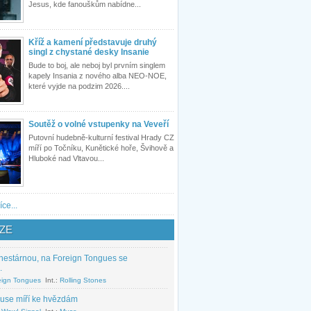
Jesus, kde fanouškům nabídne...
Kříž a kamení představuje druhý
singl z chystané desky Insanie
Bude to boj, ale neboj byl prvním singlem
kapely Insania z nového alba NEO-NOE,
které vyjde na podzim 2026....
Soutěž o volné vstupenky na Veveří
Putovní hudebně-kulturní festival Hrady CZ
míří po Točníku, Kunětické hoře, Švihově a
Hluboké nad Vltavou...
íce...
ZE
nestárnou, na Foreign Tongues se
.
eign Tongues
Int.:
Rolling Stones
use míří ke hvězdám