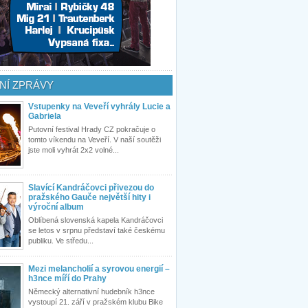
NÍ ZPRÁVY
Vstupenky na Veveří vyhrály Lucie a
Gabriela
Putovní festival Hrady CZ pokračuje o
tomto víkendu na Veveří. V naší soutěži
jste moli vyhrát 2x2 volné...
Slavící Kandráčovci přivezou do
pražského Gauče největší hity i
výroční album
Oblíbená slovenská kapela Kandráčovci
se letos v srpnu představí také českému
publiku. Ve středu...
Mezi melancholií a syrovou energií –
h3nce míří do Prahy
Německý alternativní hudebník h3nce
vystoupí 21. září v pražském klubu Bike