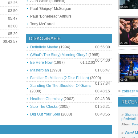
Alan White (bubeník)
03:25
05.08.
Paul "Guigsy" McGuigan
03:50
Paul "Bonehead" Arthurs
05:47
Tony McCarroll
03:00
05:29
DISKOGRAFIE
00:42:57
04.08.
Definitely Maybe
(1994)
00:56:30
(What's The Story) Morning Glory?
(1995)
00:54:30
Be Here Now
(1997)
01:12:03
Masterplan
(1998)
01:06:47
Familiar To Millions (2 Disc Edition)
(2000)
05.08.
01:37:34
Standing On The Shoulder Of Giants
»
zobrazit v
(2000)
00:48:15
Heathen Chemistry
(2002)
00:43:08
RECEN
Stop The Clocks
(2005)
01:26:21
Dig Out Your Soul
(2008)
00:48:55
»
Stones 
předvádí..
Album:
For
»
Wow! M