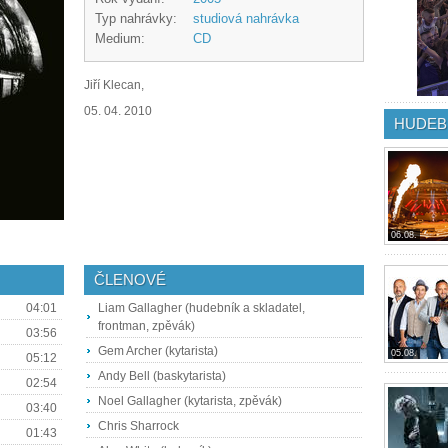
Typ nahrávky:
studiová nahrávka
Medium:
CD
Jiří Klecan,
05. 04. 2010
HUDEB
06.08.
ČLENOVÉ
04:01
Liam Gallagher (hudebník a skladatel,
frontman, zpěvák)
03:56
Gem Archer (kytarista)
05.08.
05:12
Andy Bell (baskytarista)
02:54
Noel Gallagher (kytarista, zpěvák)
03:40
Chris Sharrock
01:43