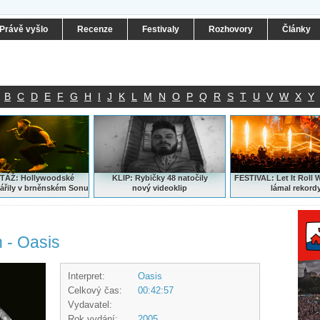
Právě vyšlo
Recenze
Festivaly
Rozhovory
Články
B
C
D
E
F
G
H
I
J
K
L
M
N
O
P
Q
R
S
T
U
V
W
X
Y
ÁŽ: Hollywoodské
KLIP: Rybičky 48 natočily
FESTIVAL:
Let It Roll 
ářily v brněnském Sonu
nový
videoklip
lámal rekord
h - Oasis
Interpret:
Oasis
Celkový čas:
00:42:57
Vydavatel:
Rok vydání:
2005