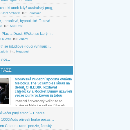
 Wow! Signal
Int.:
Muse
chitekt aneb když australský prog,...
Silent Architect
Int.:
Teramaze
, uhrančivé, hypnotické. Takové...
ic
Int.:
Acid Row
 Ptáci a Draci: EPčko, se kterým...
i a Draci
Int.:
Jinany
 se (studiově) loučí vynikající...
adeth
Int.:
Megadeth
 více...
TÁŽE
Moravská hudební spodina ovládla
Melodku. The Scrambles lákali na
debut, CHLEB!K rozdával
chlebíčky a Rocket Bunny uzavřeli
večer punkrockovou jistotou
Poslední červencový večer se na
brněnské Melodce setkaly tři kapely...
 večer plný emocí – Charlie...
1000Mods přivezli horké počasí...
den Colours: ranní peozie, ženský...