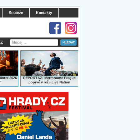
Soutěže
Kontakty
Z
:
Winter 2026
REPORTÁŽ
Metronome Prague
y
poprvé v režii Live Nation