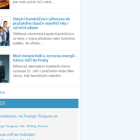
jste moli vyhrát 2x2 volné...
Slavící Kandráčovci přivezou do
pražského Gauče největší hity i
výroční album
Oblíbená slovenská kapela Kandráčovci
se letos v srpnu představí také českému
publiku. Ve středu...
Mezi melancholií a syrovou energií –
h3nce míří do Prahy
Německý alternativní hudebník h3nce
vystoupí 21. září v pražském klubu Bike
Jesus, kde fanouškům nabídne...
íce...
ZE
nestárnou, na Foreign Tongues se
.
eign Tongues
Int.:
Rolling Stones
use míří ke hvězdám