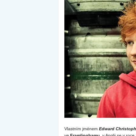
Vlastním jménem
Edward Christoph
ve
Framlinghamu
v Anglii se v roc