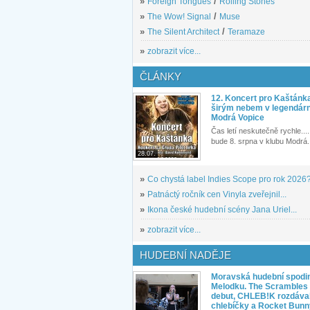
»
Foreign Tongues
/
Rolling Stones
»
The Wow! Signal
/
Muse
»
The Silent Architect
/
Teramaze
»
zobrazit více...
ČLÁNKY
12. Koncert pro Kaštánk
širým nebem v legendár
Modrá Vopice
Čas letí neskutečně rychle.... 
bude 8. srpna v klubu Modrá.
28.07.
»
Co chystá label Indies Scope pro rok 2026
»
Patnáctý ročník cen Vinyla zveřejnil...
»
Ikona české hudební scény Jana Uriel...
»
zobrazit více...
HUDEBNÍ NADĚJE
Moravská hudební spodin
Melodku. The Scrambles l
debut, CHLEB!K rozdáva
chlebíčky a Rocket Bunn