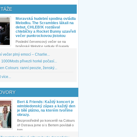
TÁŽE
Moravská hudební spodina ovládla
Melodku. The Scrambles lákali na
debut, CHLEB!K rozdával
chlebíčky a Rocket Bunny uzavřeli
večer punkrockovou jistotou
Poslední červencový večer se na
brněnské Melodce setkaly tři kapely...
 večer plný emocí – Charlie...
1000Mods přivezli horké počasí...
den Colours: ranní peozie, ženský...
 více...
OVORY
Bert & Friends: Každý koncert je
wimbledonský zápas a každý den
je bílé plátno, na kterém tvoříme
obrazy.
Bezprostředně po koncertě na Colours
of Ostrava jsme si s Bertem povídali o
tom,...