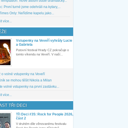
 Temptation: Nové album bude dramaticky...
: První turné jsme odehráli na kytary,...
imes Only: Neřídíme kapelu jako...
t více...
ĚŽE
Vstupenky na Veveří vyhrály Lucie
a Gabriela
Putovní festival Hrady CZ pokračuje o
tomto víkendu na Veveří. V naší...
 o volné vstupenky na Veveří
ník se mohou těšit Nikola a Milan
te volné vstupenky na první zastávku...
t více...
ST TŘI DECI
Tři Deci #35: Rock for People 2026,
část 2
V druhém díle věnovanému festivalu
Rock for People jsme důkladně...