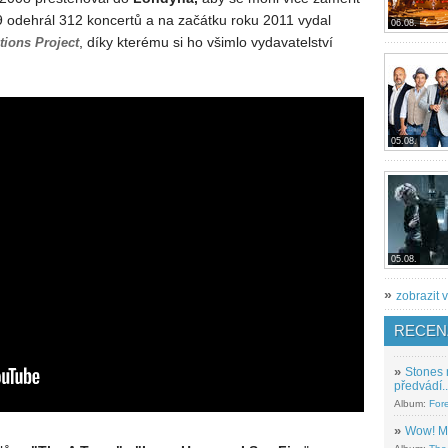
9 odehrál 312 koncertů a na začátku roku 2011 vydal
06.08.
, díky kterému si ho všimlo vydavatelství
tions Project
05.08.
05.08.
»
zobrazit v
RECEN
»
Stones 
předvádí..
Album:
For
»
Wow! M