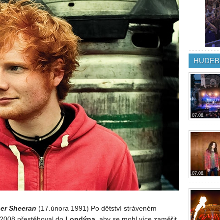
HUDEB
07.08.
07.08.
er Sheeran
(17.února 1991) Po dětství stráveném
e 2008 přestěhoval do
Londýna,
aby se mohl více zaměřit