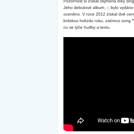
Pozornost si získal zejména díky sin
Jeho debutové album,
, bylo vydáno
+
oceněno. V roce 2012 získal dvě ce
britskou hvězdu roku, zatímco song
"
co se týče hudby a textu.