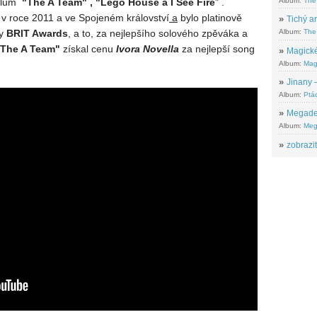
Album:
The
glům
"The A Team
" , "Lego House
a I See Fire
" .
 v roce 2011 a ve Spojeném království
a
bylo platinově
»
Tichý ar
ny
BRIT Awards
, a to, za nejlepšího solového zpěváka a
Album:
The 
The A Team"
získal cenu
Ivora Novella
za nejlepší song
»
Magické
Album:
Mag
»
Jinany –
Album:
Ptác
»
Megadeth
Album:
Meg
»
zobrazit