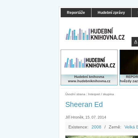
Reportáže
Hudební zprávy
A
Hudební knihovna
REPORT
www.hudebniknihovna.cz
hvězdy zaz
Úvodní strana
|
Interpret / skupina
Sheeran Ed
Jiří Hroněk, 15. 07. 2014
Existence:
2008
/
Země:
Velká B