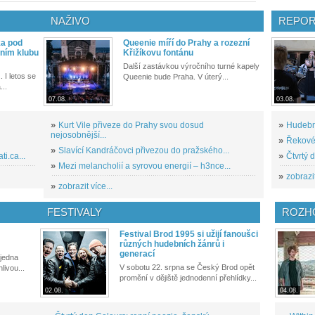
NAŽIVO
REPOR
ka pod
Queenie míří do Prahy a rozezní
ním klubu
Křižíkovu fontánu
Další zastávkou výročního turné kapely
. I letos se
Queenie bude Praha. V úterý...
...
07.08.
03.08.
»
Kurt Vile přiveze do Prahy svou dosud
»
Hudební
nejosobnější...
»
Řekové 
»
Slavící Kandráčovci přivezou do pražského...
i.ca...
»
Čtvrtý 
»
Mezi melancholií a syrovou energií – h3nce...
»
zobrazit
»
zobrazit více...
FESTIVALY
ROZH
Festival Brod 1995 si užijí fanoušci
různých hudebních žánrů i
generací
 jedna
V sobotu 22. srpna se Český Brod opět
livou...
promění v dějiště jednodenní přehlídky...
02.08.
04.08.