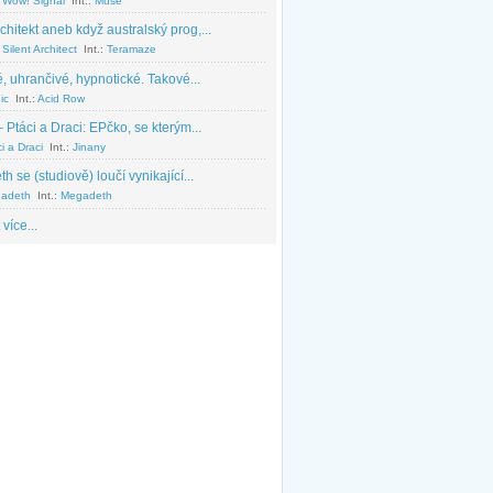
 Wow! Signal
Int.:
Muse
chitekt aneb když australský prog,...
Silent Architect
Int.:
Teramaze
, uhrančivé, hypnotické. Takové...
ic
Int.:
Acid Row
 Ptáci a Draci: EPčko, se kterým...
i a Draci
Int.:
Jinany
 se (studiově) loučí vynikající...
adeth
Int.:
Megadeth
 více...