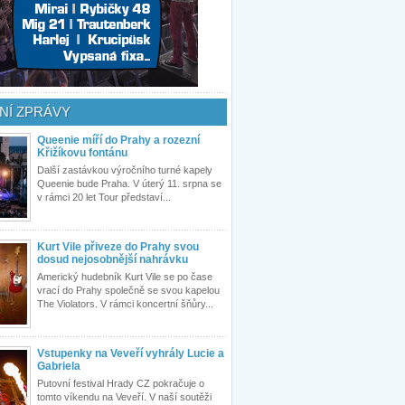
NÍ ZPRÁVY
Queenie míří do Prahy a rozezní
Křižíkovu fontánu
Další zastávkou výročního turné kapely
Queenie bude Praha. V úterý 11. srpna se
v rámci 20 let Tour představí...
Kurt Vile přiveze do Prahy svou
dosud nejosobnější nahrávku
Americký hudebník Kurt Vile se po čase
vrací do Prahy společně se svou kapelou
The Violators. V rámci koncertní šňůry...
Vstupenky na Veveří vyhrály Lucie a
Gabriela
Putovní festival Hrady CZ pokračuje o
tomto víkendu na Veveří. V naší soutěži