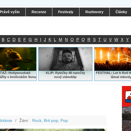
Právě vyšlo
Recenze
Festivaly
Rozhovory
Články
B
C
D
E
F
G
H
I
J
K
L
M
N
O
P
Q
R
S
T
U
V
W
X
Y
ÁŽ: Hollywoodské
KLIP: Rybičky 48 natočily
FESTIVAL:
Let It Roll 
ářily v brněnském Sonu
nový
videoklip
lámal rekord
ritánie
/
Žánr:
Rock, Brit pop, Pop