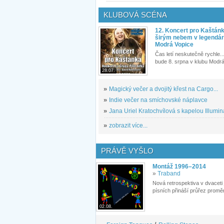
KLUBOVÁ SCÉNA
12. Koncert pro Kaštán
širým nebem v legendár
Modrá Vopice
Čas letí neskutečně rychle...
bude 8. srpna v klubu Modrá
28.07.
»
Magický večer a dvojitý křest na Cargo...
»
Indie večer na smíchovské náplavce
»
Jana Uriel Kratochvílová s kapelou Illuminat
»
zobrazit více...
PRÁVĚ VYŠLO
Montáž 1996–2014
»
Traband
Nová retrospektiva v dvaceti
písních přináší průřez proměn
02.08.