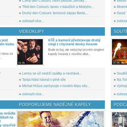
»
Čtvrtý den Colours: ranní peozie, ženský...
»
Within
»
Třetí den Colours: tanec v kalužích a Mobyho...
»
Mnemic
»
Druhý den Colours: tenisový zápas Berta,...
»
Good T
»
zobrazit více...
»
zobrazi
VIDEOKLIPY
SOUT
a pod
Kříž a kamení představuje druhý
ním klubu
singl z chystané desky Insanie
Bude to boj, ale neboj byl prvním singlem
I letos se
kapely Insania z nového alba...
..
04.08.
06.08.
?
»
Lenny se už nedrží zpátky a nechává...
»
Soutěž
»
Tanja hlásí návrat v plné síle
»
Na Toč
»
Michal Hrůza zachycuje v novém klipu sílu...
»
Vyhraj
»
zobrazit více...
»
zobrazi
PODPORUJEME NADĚJNÉ KAPELY
PODCA
a ovládla
ákali na
l
y uzavřeli