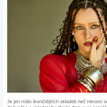
Je jen málo ikoničtějších skladeb než
Heroes
o