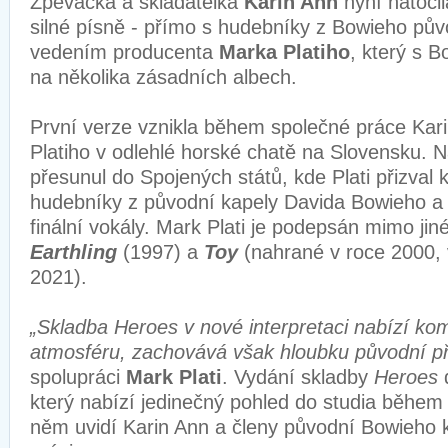
Zpěvačka a skladatelka
Karin Ann
nyní natočila
silné písně - přímo s hudebníky z Bowieho pův
vedením producenta
Marka Platiho
, který s 
na několika zásadních albech.
První verze vznikla během společné práce Kar
Platiho v odlehlé horské chatě na Slovensku. N
přesunul do Spojených států, kde Plati přizval 
hudebníky z původní kapely Davida Bowieho a 
finální vokály. Mark Plati je podepsán mimo ji
Earthling
(1997) a
Toy
(nahrané v roce 2000, 
2021).
„Skladba Heroes v nové interpretaci nabízí ko
atmosféru, zachovává však hloubku původní p
spolupráci
Mark Plati
. Vydání skladby
Heroes
d
který nabízí jedinečný pohled do studia během
něm uvidí Karin Ann a členy původní Bowieho k