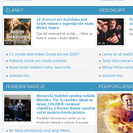
ČLÁNKY
VIDEOKLIPY
12. Koncert pro Kaštánka pod
Kř
širým nebem v legendárním klubu
si
Modrá Vopice
Bu
Čas letí neskutečně rychle.... I letos se
ka
bude 8. srpna v klubu Modrá...
28.07.
04.08.
»
Co chystá label Indies Scope pro rok 2026?
»
Lenny se už nedrží
»
Patnáctý ročník cen Vinyla zveřejnil...
»
Tanja hlásí návrat v
»
Ikona české hudební scény Jana Uriel...
»
Michal Hrůza zachyc
»
zobrazit více...
»
zobrazit více...
HUDEBNÍ NADĚJE
PODPORUJEME
Moravská hudební spodina ovládla
Melodku. The Scrambles lákali na
debut, CHLEB!K rozdával
chlebíčky a Rocket Bunny uzavřeli
večer punkrockovou jistotou
Poslední červencový večer se na
03.08.
brněnské Melodce setkaly tři kapely...
»
Mr. Moss představují nový singl Weird...