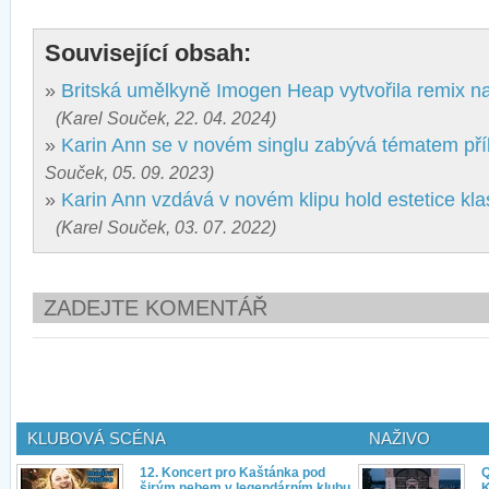
Související obsah:
»
Britská umělkyně Imogen Heap vytvořila remix n
(Karel Souček, 22. 04. 2024)
»
Karin Ann se v novém singlu zabývá tématem příl
Souček, 05. 09. 2023)
»
Karin Ann vzdává v novém klipu hold estetice kla
(Karel Souček, 03. 07. 2022)
ZADEJTE KOMENTÁŘ
KLUBOVÁ SCÉNA
NAŽIVO
12. Koncert pro Kaštánka pod
Q
širým nebem v legendárním klubu
K