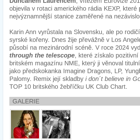
Duncanem Laurencem
, vítězem Eurovize 201
objevila v rotaci amerického rádia KEXP, které 
nejvýznamnější stanice zaměřené na nezávisl
Karin Ann vyrůstala na Slovensku, ale po rodi
syrské kořeny. Dnes žije převážně v Los Ange
působí na mezinárodní scéně. V roce 2024 vy
through the telescope
, které získalo pozitivn
britském magazínu NME, který ji věnoval titulní
jako předskokanka Imagine Dragons, LP, Yungb
Palomy. Remix její skladby
i don´t believe in 
TOP 10 britského žebříčku UK Club Chart.
GALERIE