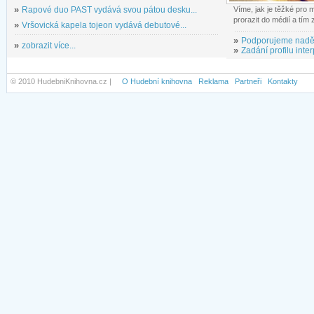
»
Rapové duo PAST vydává svou pátou desku...
Víme, jak je těžké pro
prorazit do médií a tím
»
Vršovická kapela tojeon vydává debutové...
»
Podporujeme nadě
»
zobrazit více...
»
Zadání profilu inter
© 2010 HudebniKnihovna.cz |
O Hudební knihovna
Reklama
Partneři
Kontakty