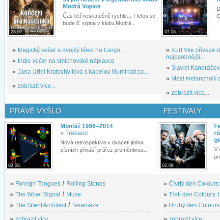
Modrá Vopice
D
Čas letí neskutečně rychle.... I letos se
Q
bude 8. srpna v klubu Modrá...
28.07.
07.08.
»
Magický večer a dvojitý křest na Cargo...
»
Kurt Vile přiveze
nejosobnější...
»
Indie večer na smíchovské náplavce
»
Slavící Kandráčov
»
Jana Uriel Kratochvílová s kapelou Illuminati.ca...
»
Mezi melancholií a
»
zobrazit více...
»
zobrazit více...
PRÁVĚ VYŠLO
FESTIVALY
Montáž 1996–2014
Fe
»
Traband
rů
g
Nová retrospektiva v dvaceti jedna
V 
písních přináší průřez proměnlivou...
pr
02.08.
02.08.
»
Foreign Tongues
/
Rolling Stones
»
Čtvrtý den Colours:
»
The Wow! Signal
/
Muse
»
Třetí den Colours: 
»
The Silent Architect
/
Teramaze
»
Druhý den Colours: 
»
zobrazit více...
»
zobrazit více...