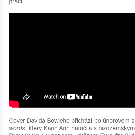
práci.
Cover Davida Bowieho přichází po únorovém s
words
, který Karin Ann natočila s nizozemsk