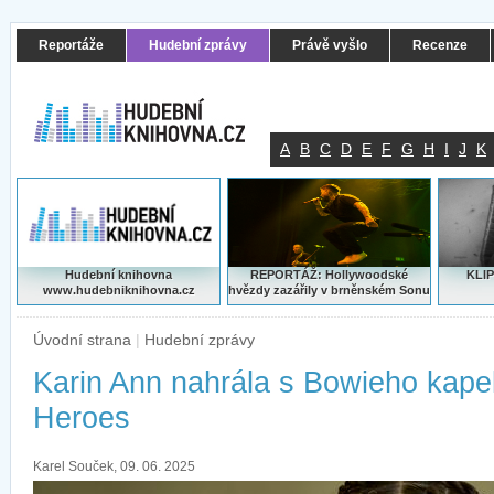
Reportáže
Hudební zprávy
Právě vyšlo
Recenze
A
B
C
D
E
F
G
H
I
J
K
Hudební knihovna
REPORTÁŽ: Hollywoodské
KLIP
www.hudebniknihovna.cz
hvězdy zazářily v brněnském Sonu
Úvodní strana
|
Hudební zprávy
Karin Ann nahrála s Bowieho kapel
Heroes
Karel Souček, 09. 06. 2025